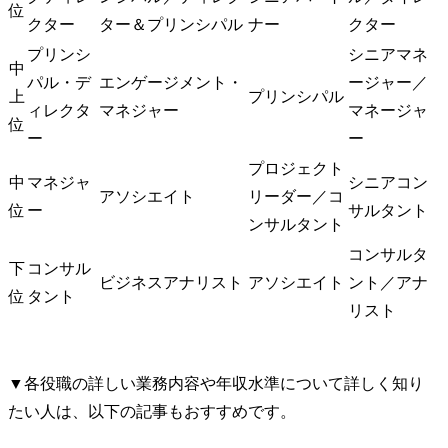
位
クター
ター＆プリンシパル
ナー
クター
プリンシ
シニアマネ
中
パル・デ
エンゲージメント・
ージャー／
上
プリンシパル
ィレクタ
マネジャー
マネージャ
位
ー
ー
プロジェクト
中
マネジャ
シニアコン
アソシエイト
リーダー／コ
位
ー
サルタント
ンサルタント
コンサルタ
下
コンサル
ビジネスアナリスト
アソシエイト
ント／アナ
位
タント
リスト
▼各役職の詳しい業務内容や年収水準について詳しく知り
たい人は、以下の記事もおすすめです。