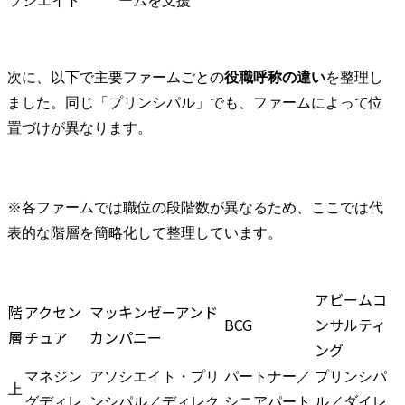
ソシエイト
ームを支援
次に、以下で主要ファームごとの
役職呼称の違い
を整理し
ました。同じ「プリンシパル」でも、ファームによって位
置づけが異なります。
※各ファームでは職位の段階数が異なるため、ここでは代
表的な階層を簡略化して整理しています。
アビームコ
階
アクセン
マッキンゼーアンド
BCG
ンサルティ
層
チュア
カンパニー
ング
マネジン
アソシエイト・プリ
パートナー／
プリンシパ
上
グディレ
ンシパル／ディレク
シニアパート
ル／ダイレ