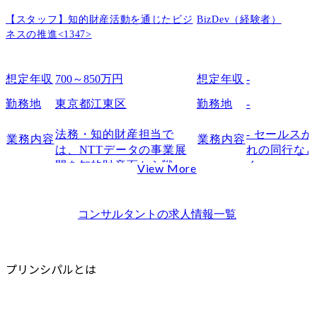
組織マネジメントと人材育成
【スタッフ】知的財産活動を通じたビジ
新規事業・サービス開発を通じて組織を牽引する
BizDev（経験者）
ネスの推進<1347>
プリンシパルになるには？
一般的な昇進ルート
想定年収
700～850万円
想定年収
-
昇進難易度
プリンシパルに求められるスキル
勤務地
東京都江東区
勤務地
-
経営視点での戦略立案力と意思決定力
法務・知的財産担当で
- セールス
業務内容
業務内容
クライアントとの信頼関係を築くリーダーシップ
は、NTTデータの事業展
れの同行な
大規模案件を推進するマネジメント力
開を知的財産面から戦略
く。

View More
組織の成長を促す人材育成・知見共有力
的に支援する重要な部門
イメージとし
であり、国内外のプロジ
の新規の訪問
まとめ
ェクトや当社事業の成長
それ以外で
コンサルタント
の求人情報一覧
プリンシパルに関するFAQ
を知財戦略の立案・実行
ージングや
Q1.プリンシパルとパートナーの違いは何ですか？
を通じて推進します。

どを狙い、
Q2.プリンシパルになるまでにはどれくらいの年数がかかりますか？
これまでの業務経験を活
活用や広範
プリンシパルとは
かし、新たな領域に挑戦
ス提供を行
したい方や専門領域を拡
大したい方のご応募をお