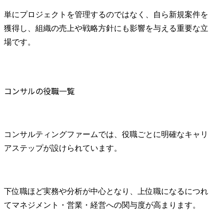
化と効率化を目的とし
単にプロジェクトを管理するのではなく、自ら新規案件を
て、相談対応のAI化・DX
化等の各種施策を企画・
獲得し、組織の売上や戦略方針にも影響を与える重要な立
立案し、当社事業支援・
場です。
貢献に向けた実施を推進
します。

業務プロセスの標準化、
自動化及び最適化によ
コンサルの役職一覧
り、より戦略的な知財業
務への注力を可能とする
環境整備を行います。

・国内外における特許及
コンサルティングファームでは、役職ごとに明確なキャリ
び商標の調査・出願・活
用に関する業務を担当
アステップが設けられています。
し、知的財産権の適切な
取得と管理を実施しま
す。

技術動向の把握と競合分
下位職ほど実務や分析が中心となり、上位職になるにつれ
析を通じて、効果的な知
てマネジメント・営業・経営への関与度が高まります。
財ポートフォリオの構築