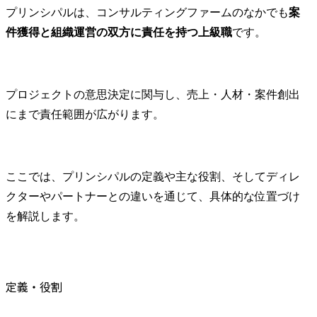
待ちしています。

プリンシパルは、コンサルティングファームのなかでも
案
件獲得と組織運営の双方に責任を持つ上級職
です。
部署の主な業務

・ビジネス推進に向けた
知的財産戦略の策定・推
進(新しいビジネス(社内ベ
プロジェクトの意思決定に関与し、売上・人材・案件創出
ンチャーを含む)の立ち上
げ段階からの戦略策定支
にまで責任範囲が広がります。
援、ビジネス拡大に向け
た戦略の策定・実行・検
証等)

・知的財産活動の強化・
ここでは、プリンシパルの定義や主な役割、そしてディレ
最適化(相談対応のAI化・
クターやパートナーとの違いを通じて、具体的な位置づけ
DX化等、法務・知財にお
を解説します。
ける当社事業支援・貢献
のための各種施策の企
画・立案・実施等)

・国内外の知財業務対応
定義・役割
(特許及び商標の調査・出
願・活用に関する業務等)

・知財紛争対応・管理(知