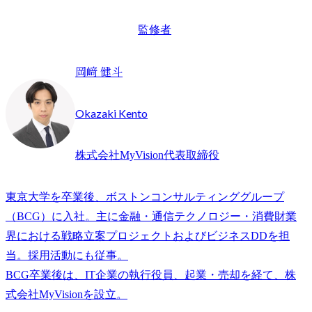
監修者
岡﨑 健斗
Okazaki Kento
株式会社MyVision代表取締役
東京大学を卒業後、ボストンコンサルティンググループ
（BCG）に入社。主に金融・通信テクノロジー・消費財業
界における戦略立案プロジェクトおよびビジネスDDを担
当。採用活動にも従事。

BCG卒業後は、IT企業の執行役員、起業・売却を経て、株