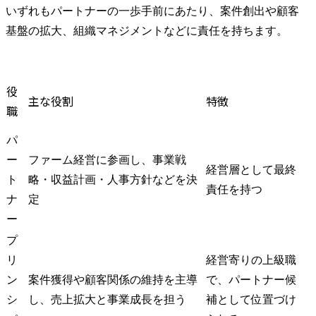
いずれもパートナーの一歩手前にあたり、案件創出や顧客
基盤の拡大、組織マネジメントなどに責任を持ちます。
役
主な役割
特徴
職
パ
ー
ファーム経営に参画し、事業戦
経営層として最終
ト
略・収益計画・人事方針などを決
責任を持つ
ナ
定
ー
プ
リ
経営寄りの上級職
ン
案件獲得や顧客関係の維持を主導
で、パートナー候
シ
し、売上拡大と事業成長を担う
補として位置づけ