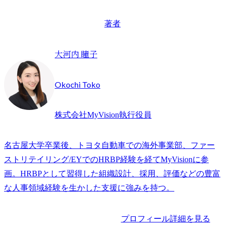
著者
大河内 瞳子
Okochi Toko
株式会社MyVision執行役員
名古屋大学卒業後、トヨタ自動車での海外事業部、ファー
ストリテイリング/EYでのHRBP経験を経てMyVisionに参
画。HRBPとして習得した組織設計、採用、評価などの豊富
な人事領域経験を生かした支援に強みを持つ。
プロフィール詳細を見る