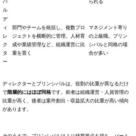
パ
られる
ル
デ
ィ
部門やチームを統括し、複数プロ
マネジメント寄り
レ
ジェクトを横断的に管理。人材育
の上級職。プリン
ク
成や業績管理など、組織運営に比
シパルと同格の場
タ
重を置く
合が多い
ー
ディレクターとプリンシパルは、役割の比重が異なるだけ
で
階層的にはほぼ同格
です。前者は組織運営・人員管理の
比重が高く、後者は案件創出・収益拡大の比重が高い傾向
があります。
そのうえで、プリンシパルはより経営視点を持ち、パート