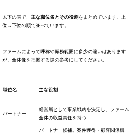
と維持を図ります。

・知的財産権の活用促進
と権利侵害予防におい
以下の表で、
主な職位名とその役割
をまとめています。上
て、各種プロジェクトへ
位→下位の順で並べています。
の支援と相談対応を実施
し、知財トラブルの未然
防止と適切な対応を行い
ます。

ファームによって呼称や職務範囲に多少の違いはあります
社内外の専門家との連携
が、全体像を把握する際の参考にしてください。
により、リスク最小化と
事業継続性の確保を最優
先とした対応を実施しま
す。
職位名
主な役割
経営層として事業戦略を決定し、ファーム
パートナー
全体の収益責任を持つ
パートナー候補。案件獲得・顧客関係構