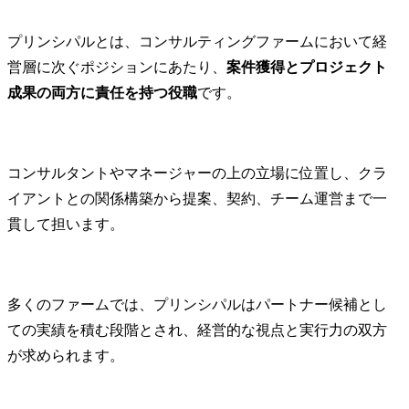
的財産権の活用、権利侵
害の予防やトラブル等に
プリンシパルとは、コンサルティングファームにおいて経
関する各種プロジェクト
営層に次ぐポジションにあたり、
案件獲得とプロジェクト
支援、相談対応等)

成果の両方に責任を持つ役職
です。
主な仕事の概要

・新しいビジネスや社内
ベンチャーの立ち上げ段
コンサルタントやマネージャーの上の立場に位置し、クラ
階から、知的財産担当者
イアントとの関係構築から提案、契約、チーム運営まで一
として、ビジネスの拡大
に向けた戦略の策定・実
貫して担います。
行・検証を通じて事業成
長を支援します。

各事業部門との密接な連
携により、事業特性に応
多くのファームでは、プリンシパルはパートナー候補とし
じた最適な知財戦略を立
ての実績を積む段階とされ、経営的な視点と実行力の双方
案し、競争優位性の確保
が求められます。
と事業リスクの最小化を
実現します。

・法務・知財業務の高度