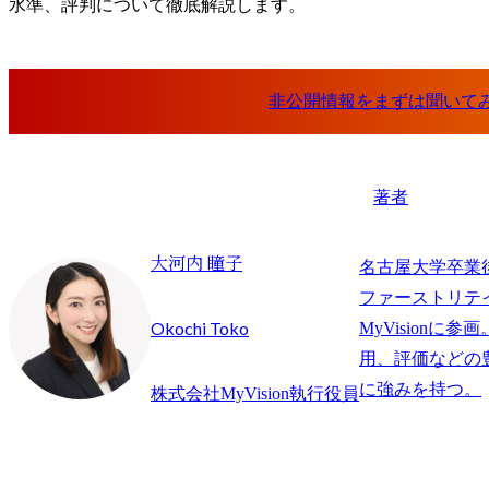
水準、評判について徹底解説します。
著者
大河内 瞳子
名古屋大学卒業
ファーストリテイ
Okochi Toko
MyVisionに
用、評価などの
に強みを持つ。
株式会社MyVision執行役員