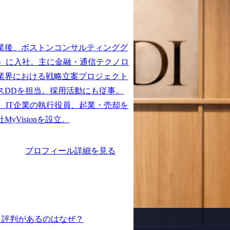
業後、ボストンコンサルティンググ
G）に入社。主に金融・通信テクノロ
業界における戦略立案プロジェクト
スDDを担当。採用活動にも従事。

、IT企業の執行役員、起業・売却を
プロフィール詳細を見る
う評判があるのはなぜ？