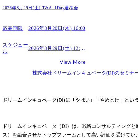
転職後に後悔しないための準備の仕方
2026年8月29日(土) T&A_1Day選考会
企業文化と適応するための心構え
ドリームインキュベータ（DI）の評判に関するFAQ
Q1. ドリームインキュベータに向いていない人の特徴はあ
応募期限
2026年8月20日(木) 16:00
Q2. コンサル未経験からでもドリームインキュベータへ転
スケジュー
まとめ
2026年8月29日(土) 12:15～
ル
View More
株式会社ドリームインキュベータ(DI)
のセミナ
ドリームインキュベータ(DI)に「やばい」「やめとけ」とい
ドリームインキュベータ（DI）は、戦略コンサルティングと
ス）を融合させたトップファームとして高い評価を受けてい