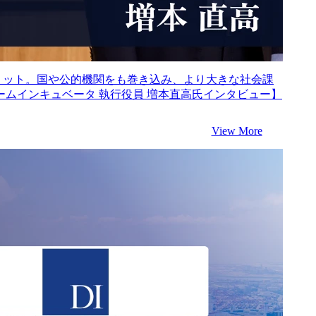
ミット。国や公的機関をも巻き込み、より大きな社会課
ームインキュベータ 執行役員 増本直高氏インタビュー】
View More