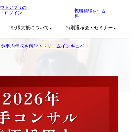
ウトアプリの
無
転職相談をする
・ログイン
料
転職支援について
特別選考会・セミナー
徴や平均年収も解説
>
ドリームインキュベータ(DI)はやばい？