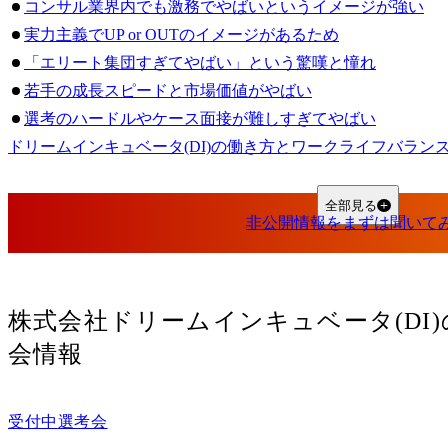
コンサル業界内でも激務でやばいというイメージが強い
実力主義でUP or OUTのイメージがあるため
「エリート集団すぎてやばい」という驚嘆と憧れ
若手の成長スピードと市場価値がやばい
選考のハードルやケース面接が難しすぎてやばい
ドリームインキュベータ(DI)の働き方とワークライフバラン
柔軟な働き方への取り組み
心身の健康管理や福利厚生
全部見る
ドリームインキュベータ(DI)の年収と報酬の実態
平均年収と給与制度
年収に関する評判・口コミ
中途入社した場合の想定年収
株式会社ドリームインキュベータ(DI)
ドリームインキュベータ(DI)の就職難易度と選考のポイント
会情報
新卒採用と中途採用の違い
中途採用の評判・選考プロセス
受付中
選考会
ドリームインキュベータ(DI)の転職で後悔しないためのポイ