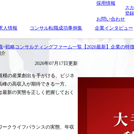
採用情報
スカ
登録
お問い合わせ
求人情報
コンサル転職成功事例集
企業インタビュー
職
>
戦略コンサルティングファーム一覧【2026最新】企業の特
紹介
2026年07月17日更新
規模の産業創出を手がける、ビジネ
高峰の高収入が期待できる一方、
は最新の実態を正しく把握しておく
ワークライフバランスの実態、年収