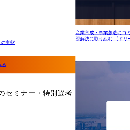
産業育成・事業創造にコ
題解決に取り組む 【ドリ
スの実態
のセミナー・特別選考
ント