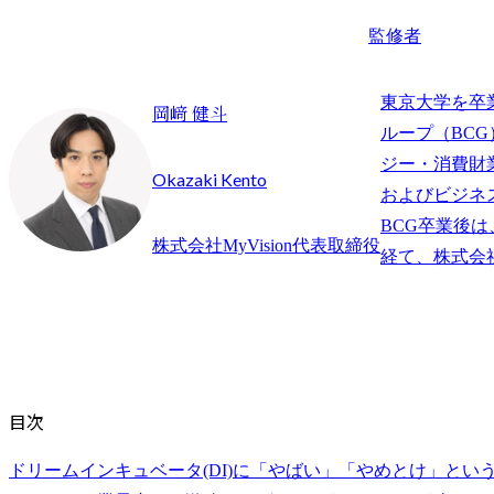
監修者
東京大学を卒
岡﨑 健斗
ループ（BC
ジー・消費財
Okazaki Kento
およびビジネ
BCG卒業後は
株式会社MyVision代表取締役
目次
ドリームインキュベータ(DI)に「やばい」「やめとけ」とい