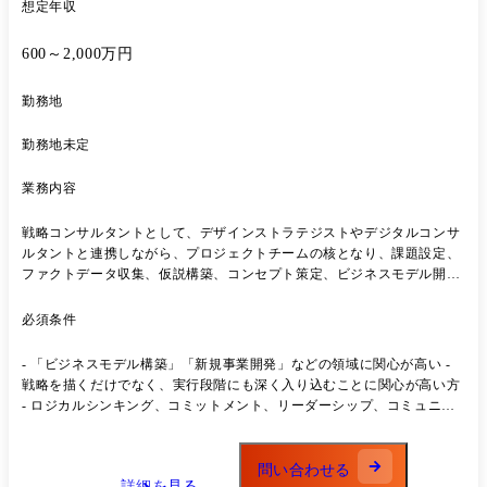
想定年収
600～2,000万円
勤務地
勤務地未定
業務内容
戦略コンサルタントとして、デザインストラテジストやデジタルコンサ
ルタントと連携しながら、プロジェクトチームの核となり、課題設定、
ファクトデータ収集、仮説構築、コンセプト策定、ビジネスモデル開
発、シナリオ構築、実施プラン策定、事業性検証、ならびに事業計画策
定といった一連の業務を推進 クライアントの多くは日本を代表する企業
必須条件
であり、最先端かつクリティカルな事業課題へのアウトプット・ニーズ
への対応から、ロジカルシンカーとしてのコンサルティングスキルに留
- 「ビジネスモデル構築」「新規事業開発」などの領域に関心が高い -
まらず、マーケッターとしての高い仮説構築能力、ビジネスプランニン
戦略を描くだけでなく、実行段階にも深く入り込むことに関心が高い方
グ力、クライアント・リレーション構築力が求められる職務。
- ロジカルシンキング、コミットメント、リーダーシップ、コミュニケ
ーション、チームワーク、ファシリテーション能力の高い方 - 論理構築
力(ロジカルシンキング)と創造力(クリエイティビティ)が融合した新し
いプロフェッショナルファームづくりへ高い関心をお持ちの方 - チーム
問い合わせる
詳細を見る