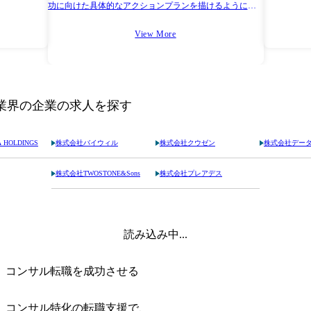
をもとに解
功に向けた具体的なアクションプランを描けるようにな
ります。ぜひ参考にしてください。
View More
業界の企業の求人を探す
HOLDINGS
株式会社バイウィル
株式会社クウゼン
株式会社データ
株式会社TWOSTONE&Sons
株式会社プレアデス
読み込み中...
コンサル転職を成功させる
コンサル特化の転職支援で、