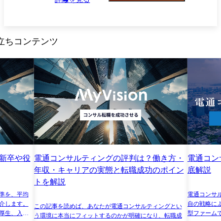
メンバーのモチベーションを維持し、ティーチング、コーチングを使い
分けることの出来る方 - プロジェクトや自己研鑽を通じて計画的にスキ
ルアップを図ることのできる、セルフマネジメント能力の高い方
立ちコンテンツ
新卒や役
電通コンサルティングの評判は？働き方・
電通コン
年収・キャリアの実態と転職成功のポイン
底解説
トを解説
準を、平均
電通コンサ
介します。
自の戦略に
この記事を読めば、あなたが電通コンサルティングとい
厚生、入社
型ファーム
う環境に本当にフィットするのかが明確になり、転職成