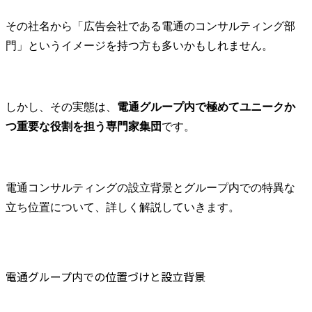
労働時間の実態とプロジェクトの波
その社名から「広告会社である電通のコンサルティング部
電通コンサルティングの年収や福利厚生の実態
門」というイメージを持つ方も多いかもしれません。
平均年収と職位別の年収水準
昇給評価の仕組み
充実した福利厚生
電通コンサルティングのキャリアアップ・成長機会の実態
しかし、その実態は、
電通グループ内で極めてユニークか
キャリアステップと昇格スピード
つ重要な役割を担う専門家集団
です。
戦略/マーケ/実行支援を横断できる
評判や実態からわかる電通コンサルティングに向いている人の特徴
論理とクリエイティブを両立したい人
電通コンサルティングの設立背景とグループ内での特異な
変化の中で学び柔軟に動ける人
立ち位置について、詳しく解説していきます。
現場と並走し長期で成果を出したい人
評判や実態からわかる電通コンサルティングに向いていない人の特徴
ブランドネームや階層的な組織を重視する人
電通グループ内での位置づけと設立背景
短期成果や明確な枠組みを好む人
電通コンサルティングへの転職を成功させるための3つのポイント