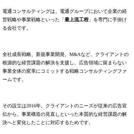
志望動機は「クライアント支援の深さ」への共感を軸にする
電通コンサルティングは、電通グループにおいて企業の経
過去の経験を「課題発見・共創・実行力」で語れるように準備する
営戦略や事業戦略といった「
最上流工程
」を専門に手掛け
MyVisionを活用してケース面接や業界研究を万全にする
る会社です。
まとめ
全社成長戦略、新規事業開発、M&Aなど、クライアントの
根源的な経営課題の解決を支援し、広告領域に留まらない
事業全体の変革にコミットする戦略コンサルティングファ
ームです。
その設立は2016年。クライアントのニーズが従来の広告宣
伝から、事業構造の見直しといった本質的な経営課題の解
決へと変化したことに対応するためです。