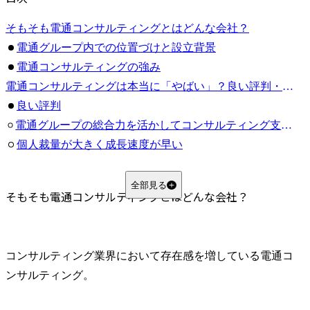
そもそも電通コンサルティングとはどんな会社？
電通グループ内での位置づけと設立背景
電通コンサルティングの強み
電通コンサルティングは本当に「やばい」？良い評判・悪い評判
良い評判
電通グループの総合力を活かしてコンサルティング支援ができる
個人裁量が大きく成長速度が早い
社内の横の連携が強くチームで動ける
休みのスケジュールが立てやすい
全部見る
そもそも電通コンサルティングとはどんな会社？
悪い評判
案件により長時間労働になる
実力主義のため期待していた年収と異なる可能性がある
コンサルティング業界において存在感を増している電通コ
戦略ファームと比べたブランド力の違いに不安
ンサルティング。
電通コンサルティングの働き方とワークライフバランスの実態
柔軟な働き方への取り組み