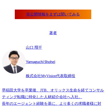
著者
山口 翔平
Yamaguchi Shohei
株式会社MyVision代表取締役
早稲田大学を卒業後、JTB、オリックス生命を経てコンサル
ティング転職に特化した人材紹介会社へ入社。

長年のエージェント経験を基に、より多くの求職者様に対