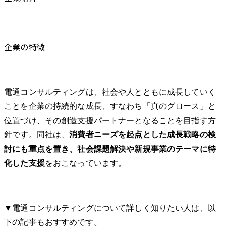
リオ構築、実施プラン策
定、事業性検証、ならび
に事業計画策定といった
一連の業務を推進

企業の特徴
クライアントの多くは日
本を代表する企業であ
り、最先端かつクリティ
カルな事業課題へのアウ
電通コンサルティングは、社会や人とともに成長していく
トプット・ニーズへの対
ことを企業の持続的な成長、すなわち「真のグロース」と
応から、ロジカルシンカ
位置づけ、その創造支援パートナーとなることを目指す方
ーとしてのコンサルティ
針です。同社は、
消費者ニーズを起点とした成長戦略の検
ングスキルに留まらず、
マーケッターとしての高
討にも重点を置き、社会課題解決や新規事業のテーマに特
い仮説構築能力、ビジネ
化した支援
をおこなっています。
スプランニング力、クラ
イアント・リレーション
構築力が求められる職
務。
▼電通コンサルティングについて詳しく知りたい人は、以
下の記事もおすすめです。