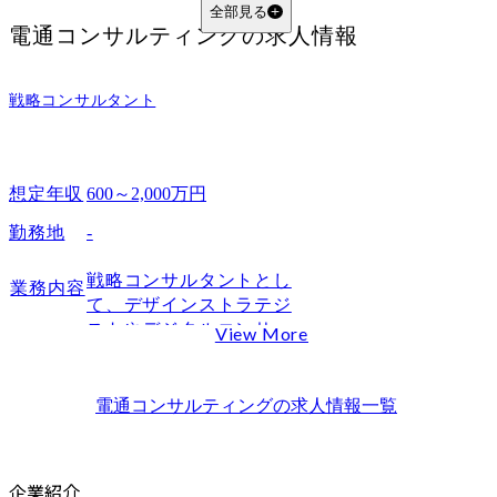
VISION
全部見る
電通コンサルティング
の求人情報
VALUE
まとめ
FAQ
戦略コンサルタント
電通コンサルティングへの選考を突破するために重要な準備は何ですか？
電通コンサルティングの昇給や昇格スピードはどのくらいですか？
想定年収
600～2,000万円
勤務地
-
戦略コンサルタントとし
業務内容
て、デザインストラテジ
ストやデジタルコンサル
View More
タントと連携しながら、
プロジェクトチームの核
となり、課題設定、ファ
電通コンサルティング
の求人情報一覧
クトデータ収集、仮説構
築、コンセプト策定、ビ
ジネスモデル開発、シナ
企業紹介