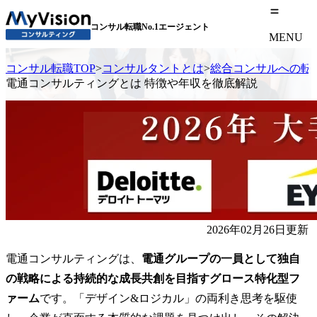
コンサル転職No.1エージェント
MENU
コンサル転職TOP
>
コンサルタントとは
>
総合コンサルへの転
電通コンサルティングとは 特徴や年収を徹底解説
2026年02月26日更新
電通コンサルティングは、
電通グループの一員として独自
の戦略による持続的な成長共創を目指すグロース特化型フ
ァーム
です。「デザイン&ロジカル」の両利き思考を駆使