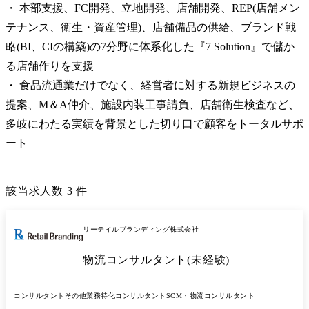
・ 本部支援、FC開発、立地開発、店舗開発、REP(店舗メン
テナンス、衛生・資産管理)、店舗備品の供給、ブランド戦
略(BI、CIの構築)の7分野に体系化した『7 Solution』で儲か
る店舗作りを支援

・ 食品流通業だけでなく、経営者に対する新規ビジネスの
提案、M＆A仲介、施設内装工事請負、店舗衛生検査など、
多岐にわたる実績を背景とした切り口で顧客をトータルサポ
ート
該当求人数
3
件
リーテイルブランディング株式会社
物流コンサルタント(未経験)
コンサルタント
その他業務特化コンサルタント
SCM・物流コンサルタント