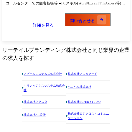
コールセンターでの顧客折衝等 ●PCスキル(Word/Excel/PPT/Access等)
例)資料作成、ピボットテーブル、 VLOOKUP等の実務経験 ●学歴:大学
卒、大学院卒
問い合わせる
詳細を見る
リーテイルブランディング株式会社
と同じ業界の企業
の求人を探す
アビームシステムズ株式会社
株式会社アシュアード
キリンビジネスシステム株式会
ハコベル株式会社
社
株式会社ネクスタ
株式会社SUPER STUDIO
株式会社ロジクロス・コミュニ
株式会社A-1設計
ケーション