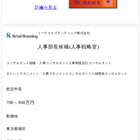
問い合わせる
ュー開発や仕入れから納品までの流通業務をワンストップで提案して頂
詳細を見る
きます。 ●年間計画の立案、仕入先・原材料の評価、輸送方法の選定・
コントロール、物流システムの構築・改善等、様々な観点で議論し、顧
客との定例会議等で最適な策を提示します。 ※クライアントの事業成長
性を鑑みた上での最適なコンサルティングを提案しています。 (業務内
リーテイルブランディング株式会社
容の変更の範囲)当社業務全般
人事部長候補(人事戦略室)
コンサルタント
組織・人事コンサルタント
人事制度設計コンサルタント
タレントマネジメント・人事マネジメントコンサルタント
人材開発コンサルタント
想定年収
700～900万円
勤務地
東京都港区