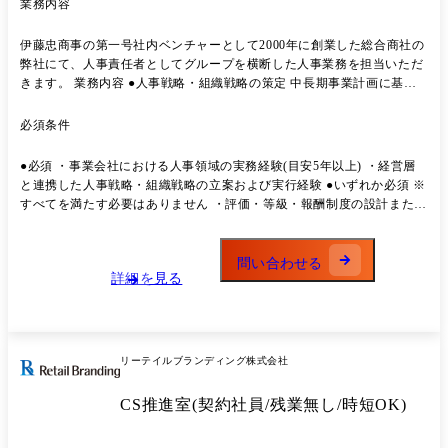
業務内容
伊藤忠商事の第一号社内ベンチャーとして2000年に創業した総合商社の
弊社にて、人事責任者としてグループを横断した人事業務を担当いただ
きます。 業務内容 ●人事戦略・組織戦略の策定 中長期事業計画に基づ
く 人材・組織戦略の立案 経営課題を踏まえた組織設計(組織構造・役割
定義) 人事ロードマップの策定(採用・育成・評価・配置) ●採用・研修・
必須条件
育成の統括 全社採用戦略の統括(職種横断・将来人材) 採用責任者/人事
メンバーのマネジメント 人材育成体系の設計(リーダー・次世代幹部育
●必須 ・事業会社における人事領域の実務経験(目安5年以上) ・経営層
成) 人材ポートフォリオ設計(即戦力/育成枠のバランス) ●評価・報酬・
と連携した人事戦略・組織戦略の立案および実行経験 ●いずれか必須 ※
等級制度の設計・改善 評価制度・等級制度・報酬制度の設計 昇給・昇
すべてを満たす必要はありません ・評価・等級・報酬制度の設計または
格・報酬レンジの設計 事業フェーズに合った制度のアップデート 経
改定に携わった経験 ・採用・育成など複数の人事機能を横断して推進し
営・現場双方が納得する制度運用 ●人材配置・タレントマネジメント ハ
た経験 ・人事組織またはプロジェクトのマネジメント経験 ●学歴 ・大
イパフォーマー・次世代リーダーの発掘 重要ポジションの後継者計画
学卒、大学院卒
問い合わせる
(サクセッション) 適材適所の配置・異動設計 人材データを活用した意思
詳細を見る
決定 ●組織開発・カルチャー醸成 ミッション・バリューの浸透施策 エ
ンゲージメント向上施策 マネジメント層の育成・意識改革 組織課題(離
職・不満・対立)の解決 ●経営パートナーとしての役割 経営会議への参
加 経営陣への組織・人材レポーティング 事業責任者への人事コンサル
リーテイルブランディング株式会社
的支援 M&A・事業拡大に伴う人事PMI対応 期待する役割 まずは組織課
題の解決や社員のエンゲージメント向上、「空気・文化」の醸成をはじ
CS推進室(契約社員/残業無し/時短OK)
めとする"守り"の部分から注力していただき、ゆくゆくは下記内容をお
任せいたします。 ・グループ横断的なブランディングの実施 ・仕組み
と責任体制の構築～採用の「出口(処遇)」までを一気通貫で設計 ・経営