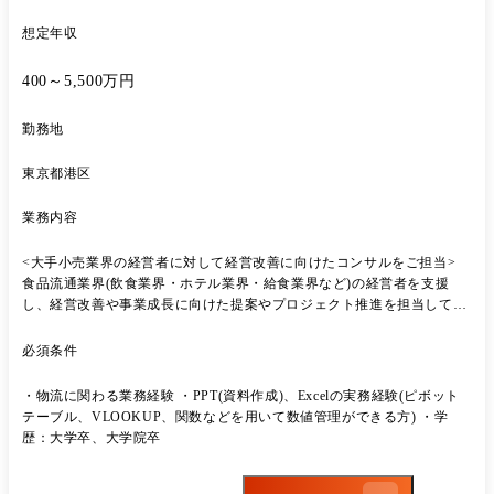
想定年収
400～5,500万円
勤務地
東京都港区
業務内容
<大手小売業界の経営者に対して経営改善に向けたコンサルをご担当>
食品流通業界(飲食業界・ホテル業界・給食業界など)の経営者を支援
し、経営改善や事業成長に向けた提案やプロジェクト推進を担当してい
ただきます。 事業拡大に伴う増員となります。 <職務概要> 伊藤忠商事
の第一号社内ベンチャーとして設立された、店舗の総合支援サービスを
必須条件
提供している総合商社である同社にて、物流コンサルタントをお任せし
ます。 同社は、商社やコンサルティングとは全く異なるメソッドで、大
・物流に関わる業務経験 ・PPT(資料作成)、Excelの実務経験(ピボット
手外食・ホテル・ブライダル・アミューズメント企業への物流全般のソ
テーブル、VLOOKUP、関数などを用いて数値管理ができる方) ・学
リューションを提供しており、組織の中長期的な拡大を見据えた増員募
歴：大学卒、大学院卒
集となります。、 <具体的には> ●主に本部や店舗側の視点に立ち、調
達・製造・配送・販売など各物流フェーズにおける最適化に取り組んで
いただきます。 ●営業1人当たりの保有クライアントは5社前後で、メニ