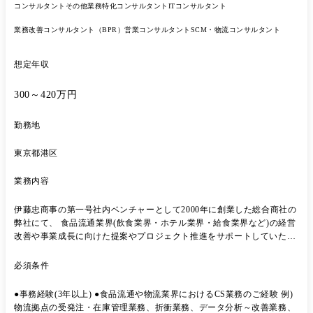
コンサルタント
その他業務特化コンサルタント
ITコンサルタント
陣のパートナーとして会社の意思決定に「人材の観点」を入れる立場
業務改善コンサルタント（BPR）
営業コンサルタント
SCM・物流コンサルタント
想定年収
300～420万円
勤務地
東京都港区
業務内容
伊藤忠商事の第一号社内ベンチャーとして2000年に創業した総合商社の
弊社にて、 食品流通業界(飲食業界・ホテル業界・給食業界など)の経営
改善や事業成長に向けた提案やプロジェクト推進をサポートしていただ
きます。 【具体的な業務内容】 ●食材需給管理 ●在庫・出庫・発注管理
(欠品、イレギュラー対応等) ●インフォマート伝票管理・商品登録 ●コ
必須条件
ールセンター設計・改善、コールセンターの設計調整、PDCA実行 ●そ
の他案件毎のサポート業務
●事務経験(3年以上) ●食品流通や物流業界におけるCS業務のご経験 例)
物流拠点の受発注・在庫管理業務、折衝業務、データ分析～改善業務、