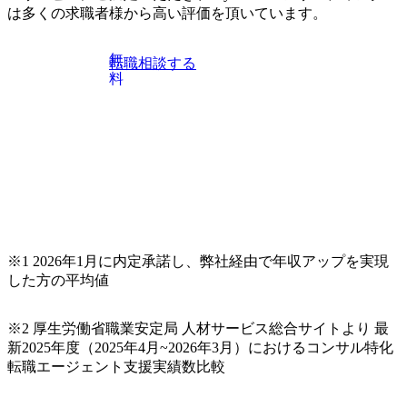
は多くの求職者様から高い評価を頂いています。
無
転職相談する
料
※1 2026年1月に内定承諾し、弊社経由で年収アップを実現
した方の平均値
※2 厚生労働省職業安定局 人材サービス総合サイトより 最
新2025年度（2025年4月~2026年3月）におけるコンサル特化
転職エージェント支援実績数比較