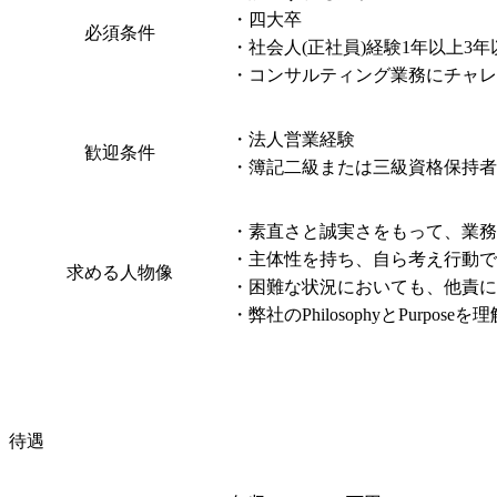
・四大卒

必須条件
・社会人(正社員)経験1年以上3年以
・コンサルティング業務にチャレ
・法人営業経験

歓迎条件
・簿記二級または三級資格保持者
・素直さと誠実さをもって、業務
・主体性を持ち、自ら考え行動で
求める人物像
・困難な状況においても、他責に
・弊社のPhilosophyとPurpo
待遇