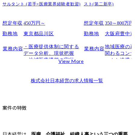
サルタント (若手×医療業界経験者歓迎)
スト(第二新卒)
想定年収
450万円～
想定年収
350～800万円
勤務地
東京都品川区
勤務地
大阪府豊中
・医療提供体制に関する
地域医療の
業務内容
業務内容
データ分析、現状把握

関わるコン
・地域医療構想の実行支
ームと連携
View More
援資料・病床再編のシミ
スに基づい
ュレーション等の作成

意思決定を
・医療機関・自治体・都
タ基盤」を
株式会社日本経営
の求人情報一覧
道府県との協議や打合せ

ションです。
・医療計画・再編計画な
具体的には
どのストーリー設計と文
業務を担っ
書化

す。

案件の特徴
・住民説明や議会説明に
・地域医療
向けた検討資料の作成支
画に関わる
援

集・統合・分
・社内外の専門家との連
・SQLやPyt
日本経営は、
医療、介護福祉、組織人事という三つの重要