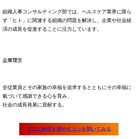
●キャリアプラン

キャリアプラ
入社後は、既存プロジェ
【1】現場密
組織人事コンサルティング部では、ヘルスケア業界に限ら
クトに関わりながら実務
スト

ず「ヒト」に関連する組織の問題を解決し、企業や社会経
経験を積んでいただきま
・各種データ
済の成長を促進することに注力しています。
す。

ツールを使
将来的には、行政交渉・
療現場の実
医療機関再編を主導する
握・提示

コンサルタントへの成長
・既存レポ
を期待しています。
化・標準化
企業理念
業務効率を改
・“裏方”で
「あなたが
かった」と
全従業員とその家族の幸福を追求するとともにその幸福に
に

氣づいて感謝できる心を育み、

【2】構想を
クメーカー

社会の成長発展に貢献する。
・地域医療
なる数値設
をリード

・「この資
構想が動か