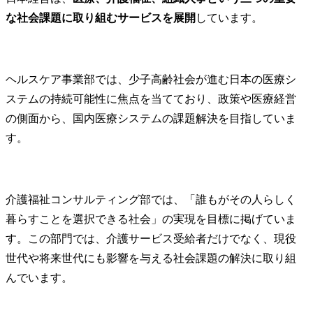
携・チームマネジメント
データ処理
な社会課題に取り組むサービスを展開
しています。
(経験に応じて)

析モデルの構
・Tableauや
●配属部署

によるダッ
リサーチ&インテリジェン
計・可視化

ヘルスケア事業部では、少子高齢社会が進む日本の医療シ
ス事業部

・仮説構築
ステムの持続可能性に焦点を当てており、政策や医療経営
分析設計な
●コンサルティングスタイ
からの並走

の側面から、国内医療システムの課題解決を目指していま
ル

・各種資料
す。
・2～5名の専門チーム
の分析結果
で、月2～3回の顧客協議
用可能な分
を重ねプロジェクトを推
トの作成

進。

・コンサル
介護福祉コンサルティング部では、「誰もがその人らしく
・質の高いアウトプット
担当者との
暮らすことを選択できる社会」の実現を目標に掲げていま
を追求し、複雑な利害調
り合わせ

す。この部門では、介護サービス受給者だけでなく、現役
整や困難な局面も粘り強
く完遂まで導くプロフェ
配属部署

世代や将来世代にも影響を与える社会課題の解決に取り組
ッショナルな姿勢を重
リサーチ&イ
んでいます。
視。

ス事業部
