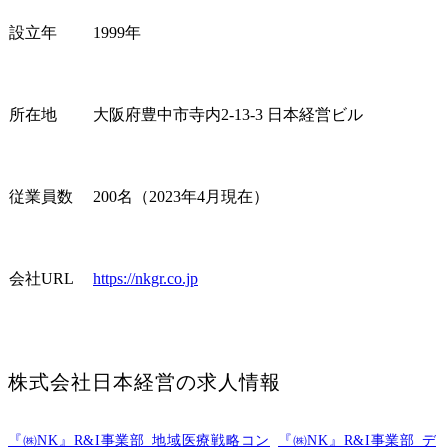
設立年
1999年
所在地
大阪府豊中市寺内2-13-3 日本経営ビル
従業員数
200名（2023年4月現在）
会社URL
https://nkgr.co.jp
株式会社日本経営
の求人情報
『㈱NK』R&I事業部_地域医療戦略コン
『㈱NK』R&I事業部_デ