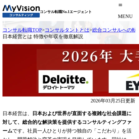
コンサル転職No.1エージェント
MENU
コンサル転職TOP
>
コンサルタントとは
>
総合コンサルへの転
日本経営とは 特徴や年収を徹底解説
2026年03月25日更新
日本経営は、
日本および世界が直面する複雑な社会課題に
対して、総合的な解決策を提供するコンサルティングファ
ーム
です。社員一人ひとりが持つ独自の「こだわり」を活