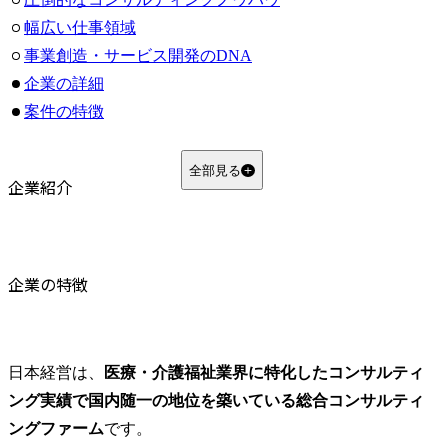
幅広い仕事領域
事業創造・サービス開発のDNA
企業の詳細
案件の特徴
企業理念
制度面
全部見る
企業紹介
基本的な考え方
育成制度
教育研修プログラムの特徴
まとめ
企業の特徴
よくある質問
Q1. 日本経営は医療業界以外のコンサルティングも行っていますか？
Q2. 日本経営の「大家族主義」とはどのような社風ですか？
日本経営は、
医療・介護福祉業界に特化したコンサルティ
Q3. 日本経営の選考ではどのような点が重視されますか？
ング実績で国内随一の地位を築いている総合コンサルティ
ングファーム
です。
