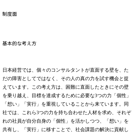
言われる存在
制度面
・コンサル
る“根拠”を
者として、
信頼を獲得

【3】全社を
基本的な考え方
の創出者

・複数拠点
に横断する
や自動化基盤
日本経営では、個々のコンサルタントが直面する壁を、た
・自社の分
だの障害としてではなく、その人の真の力を試す機会と捉
り、後輩ア
ンター的存在
えています。この考え方は、困難に直面したときにその壁
・分析コン
を乗り越え、目標を達成するために必要な3つの力「個性」
したチーム
「想い」「実行」を重視していることから来ています。同
「仕組みで
社では、これら3つの力を持ち合わせた人材を求め、それぞ
れの社員が自分自身の「個性」を活かしつつ、「想い」を
共有し、「実行」に移すことで、社会課題の解決に貢献し