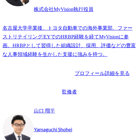
株式会社MyVision執行役員
名古屋大学卒業後、トヨタ自動車での海外事業部、ファー
ストリテイリング/EYでのHRBP経験を経てMyVisionに参
画。HRBPとして習得した組織設計、採用、評価などの豊富
な人事領域経験を生かした支援に強みを持つ。
プロフィール詳細を見る
監修者
山口 翔平
Yamaguchi Shohei