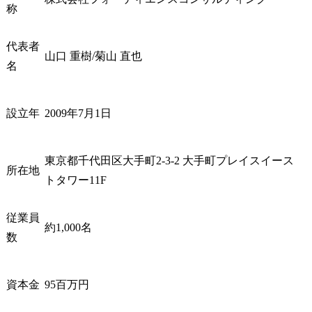
・購買・調達業務のプロ
・自動車業
称
セス改革およびデジタル
買領域における
変革の推進

DMS(Direct Ma
代表者
・顧客との信頼関係構築
Sourcing
山口 重樹/菊山 直也
名
および長期的な業務改善
の導入・活
支援
ィング

・顧客の業
設立年
2009年7月1日
ング、要件
ム導入、運
の全フェーズ
東京都千代田区大手町2-3-2 大手町プレイスイース
・業務プロ
所在地
ジタル変革の
トタワー11F
・最新の購
ノロジーや
従業員
例の調査・
約1,000名
数
資本金
95百万円