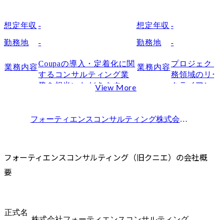
想定年収
-
想定年収
-
勤務地
-
勤務地
-
Coupaの導入・定着化に関
プロジェク
業務内容
業務内容
するコンサルティング業
務領域のリ
務を担当いただきます。
クライアン
View More
将来的には、生成
業務推進を
AI(GenAI)を活用しながら
ます。

ジュニア層をマネジメン
将来的には
フォーティエンスコンサルティング株式会社(旧クニエ)
トする中核人材として活
AI(GenAI
躍いただくことを期待し
ジュニア層
ています。

トする中核
フォーティエンスコンサルティング（旧クニエ）の会社概
・調達・購買領域におけ
躍いただく
要
る顧客の業務課題のヒア
ています。

リングおよび要件定義

・Ariba/C
・Coupa導入から運用定着
たクラウド
化までの全フェーズへの
リューショ
正式名
参画

着化コンサル
株式会社フォーティエンスコンサルティング