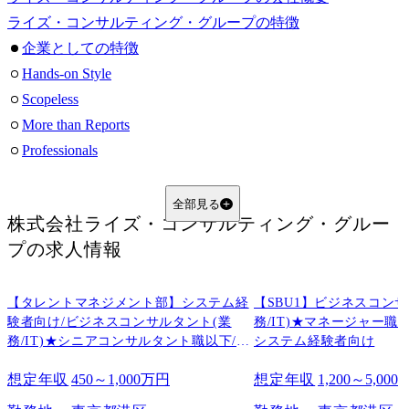
ライズ・コンサルティング・グループの特徴
企業としての特徴
Hands-on Style
Scopeless
More than Reports
Professionals
案件の特徴
先端テクノロジーとデジタル変革の支援
全部見る
株式会社ライズ・コンサルティング・グルー
金融領域と新規事業開発
プ
の求人情報
海外進出と戦略コンサルティング
M&Aと業務改革コンサルティング
【タレントマネジメント部】システム経
IT戦略とPMOの強化
【SBU1】ビジネスコンサ
験者向け/ビジネスコンサルタント(業
務/IT)★マネージャー職
ライズ・コンサルティング・グループの社風
務/IT)★シニアコンサルタント職以下/シ
システム経験者向け
カルチャー
ステム経験者向け
想定年収
450～1,000万円
想定年収
1,200～5,00
企業理念
MISSION