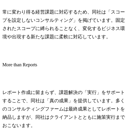
場合があり、その場合は
プロジェクト
出向先の定める業務

心に、計画
常に変わり得る経営課題に対応するため、同社は「スコー
ンチに向け
プを設定しないコンサルティング」を掲げています。固定
キャリアパス

行う実行支
されたスコープに縛られることなく、変化するビジネス環
当社では、コンサルタン
ティングサー
トの成長にあわせて、役
●Client Succe
境や出現する新たな課題に柔軟に対応しています。
割と責任を拡大していく
・クライアン
ことで、着実に成長して
ズ・課題)に
いけるよう、キャリアパ
ムリーに適
スを設定しています。

サインし、
More than Reports
と共に走り
・アナリスト

ートナーと
・コンサルタント

明(1点突破
・シニアコンサルタント

化(全面展開)
レポート作成に留まらず、課題解決の「実行」をサポート
・マネージャー

●Delivery Exc
することで、同社は「真の成果」を提供しています。多く
・シニアマネージャー

(DE)

・アソシエイトパートナ
・ベンダー
のコンサルティングファームは最終成果としてレポートを
ー

ーシップを
納品しますが、同社はクライアントとともに施策実行まで
・パートナー
推進を通じ
おこないます。
ィングサービ