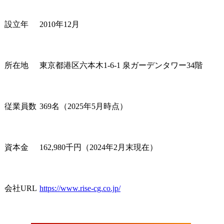
可能な体制を整えていま
顧客企業は
す。

する大企業
設立年
2010年12月
顧客企業からの信頼や満
のスタート
足度が非常に高いため、
で多岐に渡
一つのプロジェクトの支
ア、製造、
援からリピートで複数の
エネルギー、
所在地
東京都港区六本木1-6-1 泉ガーデンタワー34階
テーマの継続支援に繋が
保険等、幅
ることも多く、各企業の
累計で数百
抱える課題に対し深くま
す。

従業員数
369名（2025年5月時点）
で入り込んだ経営サポー
トを実現しています。

コンサルテ
マは、戦略
主要なコンサルティン
支援まで全
資本金
162,980千円（2024年2月末現在）
グ・プロジェクト事例

可能な体制
※ご経歴やスキルとの適
す。

合性を踏まえ、参画いた
顧客企業か
だくプロジェクトを決定
足度が非常
会社URL
https://www.rise-cg.co.jp/
いたします。

一つのプロ
当社における1プロジェク
援からリピ
トでの平均アサイン期間
テーマの継