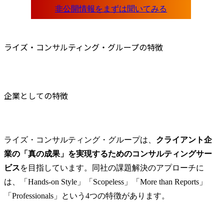
は約12か月であり、短期
ることも多
間で頻繁にプロジェクト
抱える課題
が入れ替わる働き方にな
で入り込ん
らない可能性がありま
トを実現して
ライズ・コンサルティング・グループの特徴
す。

現在の当社
●DXコンサルティング

ンサルティ
・AI、IoT、ブロックチェ
留まらず、
ーン等の最先端テクノロ
仕組み作り
企業としての特徴
ジーを活用した業務改革
最も面白い
の計画立案、実行支援

り、他社に
・経営課題を解決するた
会を豊富に
めの最先端テクノロジー
が可能です。
ライズ・コンサルティング・グループは、
クライアント企
の導入支援

業の「真の成果」を実現するためのコンサルティングサー
・デジタル化推進のある
Strategic Bus
ビス
を目指しています。同社の課題解決のアプローチに
べき姿策定と、初期施
提供サービス
策/MVP(Minimum Viable 
プロフェッ
は、「Hands-on Style」「Scopeless」「More than Reports」
Product)の立ち上げ支援

ンバーが高品
「Professionals」という4つの特徴があります。
・E-コマース戦略の策定
実行支援サ
やソリューション導入の
し、クライ
実行支援等、個別デジタ
自社双方の