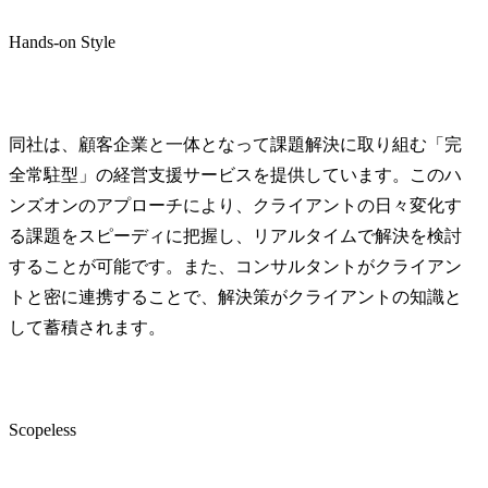
ル化施策の推進支援

エンジンを担
Hands-on Style
●ITコンサルティング

プロジェク
・IT戦略立案、ITガバナ
支援として
ンス/IT改革、ITコスト削
支援を軸と
減・全社業務改革等のIT
ティングサ
コンサルティング

するUnitと
同社は、顧客企業と一体となって課題解決に取り組む「完
・大規模プロジェクトの
全常駐型」の経営支援サービスを提供しています。このハ
マネジメントを支援する
●Business Inte
ンズオンのアプローチにより、クライアントの日々変化す
PMOサービスの提供

(BI)

る課題をスピーディに把握し、リアルタイムで解決を検討
●業務改革コンサルティン
・ビジネス
グ

体化に向け
することが可能です。また、コンサルタントがクライアン
・新業務・システム設
中心に、ク
トと密に連携することで、解決策がクライアントの知識と
計、実際のソリューショ
真の価値創
して蓄積されます。
ン選定、現場への展開調
実行支援型
整、サービスインサポー
ングサービス
トおよびサービスイン後
ルス&マーケ
の効果測定等の実行支援

のコンサルテ
Scopeless
●Enterprise P
※変更の範囲:必要に応じ
・大手企業
て、会社が出向を命じる
ム刷新などの