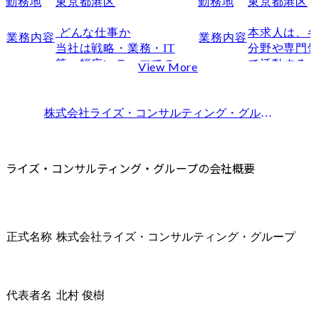
勤務地
東京都港区
勤務地
東京都港区
VISION
 どんな仕事か

本求人は、
業務内容
業務内容
VALUE
当社は戦略・業務・IT
分野や専門
ライズ・コンサルティング・グループの制度
等、幅広いテーマでのコ
て活動する
View More
基本的な考え方
ンサルティングを提供し
ニット』のうち『S
ている総合コンサルティ
Business U
プロフェッショナリズム
ング会社です。

となります。
株式会社ライズ・コンサルティング・グループ
の求人
スピード
顧客企業は、日本を代表
(※ワンプー
チームワーク
する大企業から新進気鋭
りません。
昇格制度
のスタートアップ企業ま
ルタント職
ライズ・コンサルティング・グループの会社概要
で多岐に渡り、ヘルスケ
則、タレン
昇進のスピードと柔軟性
ア、製造、通信、流通、
ト配属となりま
キャリアパスと評価制度
エネルギー、IT、証券、
育成制度
保険等、幅広い業界で、
 <ライズ・
累計で数百社に上りま
グ・グループ
正式名称
株式会社ライズ・コンサルティング・グループ
ライズ・コンサルティング・グループの平均年収
す。

当社は戦略・
年齢別年収目安
等、幅広い
ライズ・コンサルティング・グループに関するFAQ
コンサルティングのテー
ンサルティ
代表者名
北村 俊樹
Q1.ライズコンサルティングは未経験からでも挑戦できますか？
マは、戦略策定から実行
ている総合
支援まで全方位的に提供
ング会社です
Q2.ライズコンサルティングの働き方は激務ですか？