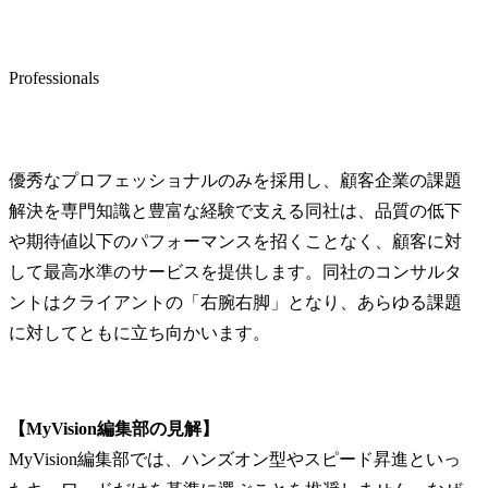
・SBU1内
援型プロジ
管理機能を担
Professionals
※ご経歴や
域・PJをも
を決定してお
※変更の範囲
優秀なプロフェッショナルのみを採用し、顧客企業の課題
て、会社が
解決を専門知識と豊富な経験で支える同社は、品質の低下
場合があり
や期待値以下のパフォーマンスを招くことなく、顧客に対
出向先の定め
して最高水準のサービスを提供します。同社のコンサルタ
キャリアパス
ントはクライアントの「右腕右脚」となり、あらゆる課題
当社では、
に対してともに立ち向かいます。
トの成長に
割と責任を
ことで、着
いけるよう
【MyVision編集部の見解】
スを設定して
MyVision編集部では、ハンズオン型やスピード昇進といっ
・アナリスト