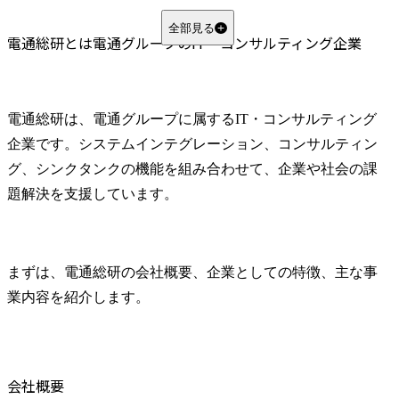
構想から実装まで一気通貫で関われる
電通総研の年収
全部見る
電通総研とは電通グループのIT・コンサルティング企業
平均年収は約1,125万円
年齢別年収目安
競合他社と電通総研の年収比較
電通総研は、電通グループに属するIT・コンサルティング
電通総研で年収アップを狙いやすい人の特徴
企業です。システムインテグレーション、コンサルティン
電通総研がやばいといわれる背景
グ、シンクタンクの機能を組み合わせて、企業や社会の課
プロジェクトによって忙しさに差がある
題解決を支援しています。
SIerとコンサルの両方の力が求められる
統合・社名変更後の変化に適応する必要がある
電通総研の社風・働き方・福利厚生
まずは、電通総研の会社概要、企業としての特徴、主な事
行動指針「AHEAD」から挑戦や自律性を重視する社風がうかがえる
業内容を紹介します。
休暇・育児・介護などの制度が整っている
電通総研への転職難易度
電通総研の転職難易度は高い
中途採用ではIT・DX領域の実務経験が重視される
会社概要