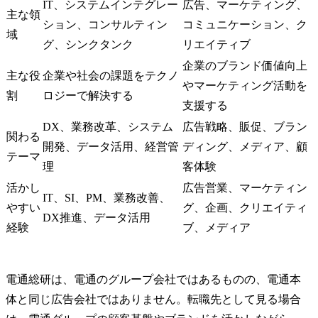
IT、システムインテグレー
広告、マーケティング、
主な領
ション、コンサルティン
コミュニケーション、ク
域
グ、シンクタンク
リエイティブ
企業のブランド価値向上
主な役
企業や社会の課題をテクノ
やマーケティング活動を
割
ロジーで解決する
支援する
DX、業務改革、システム
広告戦略、販促、ブラン
関わる
開発、データ活用、経営管
ディング、メディア、顧
テーマ
理
客体験
活かし
広告営業、マーケティン
IT、SI、PM、業務改善、
やすい
グ、企画、クリエイティ
DX推進、データ活用
経験
ブ、メディア
電通総研は、電通のグループ会社ではあるものの、電通本
体と同じ広告会社ではありません。転職先として見る場合