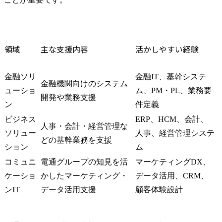
領域
主な支援内容
活かしやすい経験
金融ソリ
金融IT、基幹システ
金融機関向けのシステム
ューショ
ム、PM・PL、業務要
開発や業務支援
ン
件定義
ビジネス
ERP、HCM、会計、
人事・会計・経営管理な
ソリュー
人事、経営管理システ
どの基幹業務を支援
ション
ム
コミュニ
電通グループの知見を活
マーケティングDX、
ケーショ
かしたマーケティング・
データ活用、CRM、
ンIT
データ活用支援
顧客体験設計