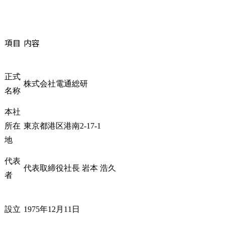
電通総研の選考対策
志望動機では電通総研でなければならない理由を明確にする
職務経歴書ではIT実装力と課題解決力の両方を伝える
項目
内容
面接では入社後に貢献できる領域まで具体化する
専門的な選考対策で通過率を高める
電通総研に関するFAQ
正式
株式会社電通総研
Q1.電通総研はIT未経験でも転職できますか？
名称
Q2.電通総研の中途採用ではどのような人が評価されますか？
本社
Q3.電通総研は第二新卒でも転職できますか？
所在
東京都港区港南2-17-1
まとめ
地
代表
代表取締役社長 岩本 浩久
者
設立
1975年12月11日