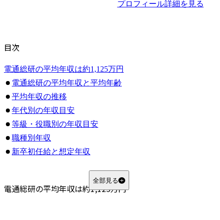
プロフィール詳細を見る
目次
電通総研の平均年収は約1,125万円
電通総研の平均年収と平均年齢
平均年収の推移
年代別の年収目安
等級・役職別の年収目安
職種別年収
新卒初任給と想定年収
電通総研の年収が高い理由
高付加価値な事業を展開している
全部見る
電通総研の平均年収は約1,125万円
大手企業向けの高単価案件が多い
好調な業績を社員へ還元している