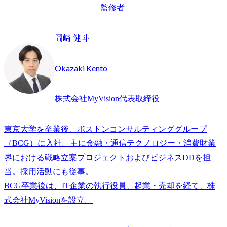
監修者
岡﨑 健斗
Okazaki Kento
株式会社MyVision代表取締役
東京大学を卒業後、ボストンコンサルティンググループ
（BCG）に入社。主に金融・通信テクノロジー・消費財業
界における戦略立案プロジェクトおよびビジネスDDを担
当。採用活動にも従事。

BCG卒業後は、IT企業の執行役員、起業・売却を経て、株