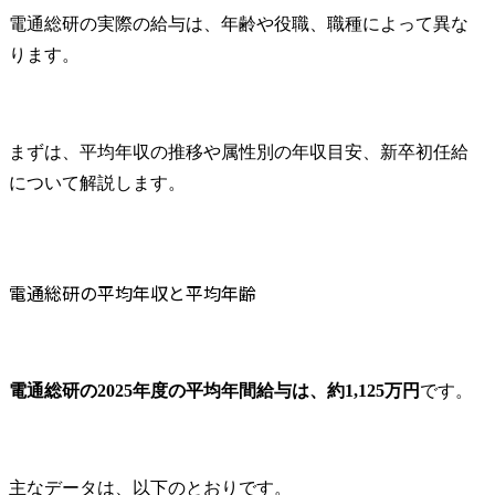
電通総研の給与制度と評価の仕組み
電通総研の実際の給与は、年齢や役職、職種によって異な
基本給・賞与・各種手当で年収が構成される
ります。
業績評価の結果が賞与に反映される
役割評価の結果が昇給・昇格に反映される
電通総研と競合他社の年収を比較
まずは、平均年収の推移や属性別の年収目安、新卒初任給
大手SIerとの年収比較
について解説します。
コンサルティング企業との年収比較
電通総研への転職で年収アップを実現するポイント
経験を高く評価される職種を選ぶ
面接では成果と再現性を伝える
電通総研の平均年収と平均年齢
提示年収と入社時の職位を確認する
電通総研の年収に関するよくある質問
Q1.電通総研は激務ですか？
電通総研の2025年度の平均年間給与は、約1,125万円
です。
Q2.電通総研の転職・就職難易度は高いですか？
Q3.電通総研の採用大学はどこですか？
まとめ
主なデータは、以下のとおりです。