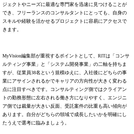
ト、システム開発のディ
・新規クラ
ジェクトやニーズに最適な専門家を迅速に見つけることが
レクション

提案資料作成(Po
でき、フリーランスのコンサルタントにとっても、自身の
※ご経験・ご志向性に応
等)

じて、戦略策定・IT業務
・顧客課題
スキルや経験を活かせるプロジェクトに容易にアクセスで
改善など担当領域は柔軟
値訴求の整理
きます。
にアサイン。領域を跨い
・提案〜ク
でさまざまなプロジェク
での商談推進
トにコンサルタントとし
※リード獲
て携わっていただくこと
担当。渡さ
MyVision編集部が重視するポイントとして、RITは「コンサ
も可能です。

提案力で受
ルティング事業」と「システム開発事業」の二軸を持ちま
※セールスサポート(提案
ことがミッシ
すが、従業員38名という規模ゆえに、入社後にどちらの事
書の作成)をお願いする場
2.マーケテ
合もございます。

想設計

業にアサインされるかでキャリアの方向性が大きく変わる
・プロダクト
点に注目すべきです。コンサルティング側ではクライアン
【役職のミッション】

位でのマー
トの勤務形態に左右される働き方になりやすく、エンジニ
指示を受けることなく自
略策定

ア側では裁量が大きい反面、受託案件の比重も高い傾向が
らタスクを生み出し、自
・ターゲッ
律的にタスクをこなす。

訴求整理、KP
あります。自分がどちらの領域で成長したいかを明確にし
・プロジェクトの一部領
・Go-To-Ma
たうえで選考に臨みましょう。
域を主体的にリード

案

・仮説立案から検証まで
・中長期の