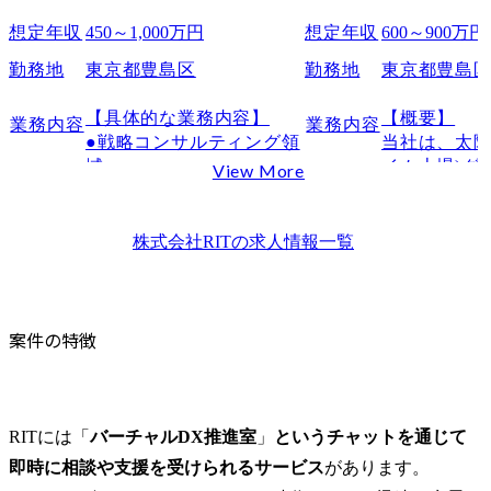
想定年収
450～1,000万円
想定年収
600～900万円
勤務地
東京都豊島区
勤務地
東京都豊島
【具体的な業務内容】

【概要】

業務内容
業務内容
●戦略コンサルティング領
当社は、太陽
域

イム上場)グ
View More
・経営/事業戦略や新規事
キュベーシ
業テーマに対し、仮説設
たITコンサ
計→リサーチ→データ分
ァームです。
株式会社RIT
の求人情報一覧
析→市場/競合調査→財
ープの長期
務・事業性評価(モデル
「Beyond Imag
化)→提案書作成まで一気
2030」にお
通貫で担当

る進化と変
案件の特徴
・グループ横断の中期経
事業の創出
営計画策定、新規事業立
ため、戦略
ち上げ支援(0→1〜10フェ
新規事業・D
ーズ)

います。

RITには「
バーチャルDX推進室
」
というチャットを通じて
・外部CVCやM&Aを見据
マーケティ
即時に相談や支援を受けられるサービス
があります。

えたアライアンス戦略立
タントでは