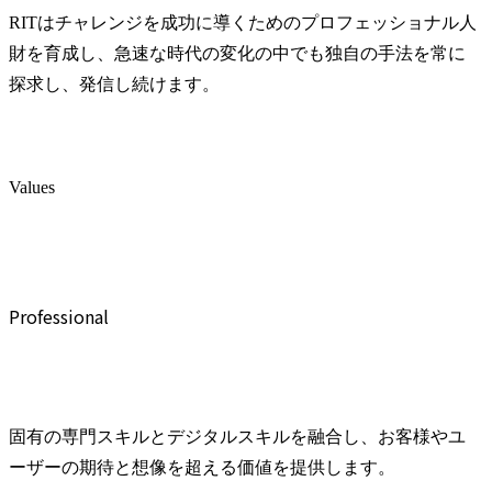
グする

RITはチャレンジを成功に導くためのプロフェッショナル人
・受注した
ティング戦
財を育成し、急速な時代の変化の中でも独自の手法を常に
体的に推進す
探求し、発信し続けます。
・仮説を立
理し、成果
行を伴走する
・知的好奇
Values
経験領域に
学びにいける
ケ未経験者
後は社内プ
のOJT(2〜
Professional
てアサイン予
【参考URL】
・Wantedl
https://www.
固有の専門スキルとデジタルスキルを融合し、お客様やユ
companies/rit-i
ーザーの期待と想像を超える価値を提供します。
・プレスリリ