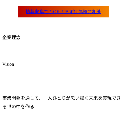
独力で進め、チームに提
グロードマッ
案できる

3.施策設計・
※コンサル未経験者の場
・LP・We
合、入社後は社内の提
おける要件
案・リサーチ案件での
針策定

企業理念
OJT(2〜4カ月程度)を経
・SEO/コ
て、プロジェクトにアサ
ティング施
イン予定。
善支援

・広告配信(
中心)の戦略
Vision
善

・外部パート
社・代理店等
ディレクショ
4.CRM/M
事業開発を通して、一人ひとりが思い描く未来を実現でき
構想(今後の重
る世の中を作る
・顧客デー
としたマー
ロセス設計

・CRM/M