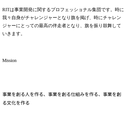
向けた構想整
・マーケ・営
RITは事業開発に関するプロフェッショナル集団です。時に
を見据えたKP
我々自身がチャレンジャーとなり旗を掲げ、時にチャレン
5.プロジェ
ジャーにとっての最高の伴走者となり、旗を振り鼓舞して
ジメント

いきます。
・マーケテ
プロジェク
計・推進

・クライアン
会社との要
Mission
形成

・進行管理
品質担保

・社内(開発
サルタント)
事業を創る人を作る、事業を創る仕組みを作る、事業を創
ートナーとの
る文化を作る
【ミッション
・提案資料
規案件を自