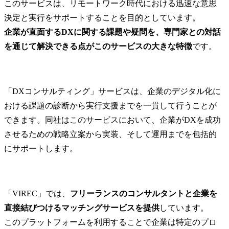
このサービスは、リモートワーク時代における迅速な意思
案

作成からク
・社内外ステークホルダ
案件実行ま
ーとの連携、会議設計・
担うポジシ
企業が直面するDXに関する課題や疑問を、専門家との対話
論点整理・ファシリテー
略設計だけ
を通じて解決できる点がこのサービスの大きな特徴
です。
ション主導

サルではな
し、受注し
●DX・IT業務改善領域

——そのサ
・業務プロセスのBPRと
線で回して
「DXコンサルティング」サービスは、企業のデジタル化に
SaaS選定・導入支援

す。

おける課題の診断から実行支援までを一貫して行うことが
・データ基盤構築におけ
コンサルと
るPoCから本番化フェーズ

力・資料作
できます。同社はこのサービスにおいて、企業がDXを成功
・営業・マーケ・CS部門
に、マーケ
させるための戦略立案から実装、そして運用までを包括的
の連携を促すCRM連携設
での専門性を
にサポートします。
計・運用支援

げながら、
・エンドユーザとのコミ
サルタント
ュニケーション(セール
る環境です。
ス・マーケティング・カ
「VIREC」では、
フリーランスのコンサルタントと企業を
スタマーサクセス等)

【具体的な業
直接結びつけるマッチングサービスを提供
しています。

・オペレーション設計、
1.提案資料
プロジェクトマネジメン
ング

このプラットフォームを利用することで企業は特定のプロ