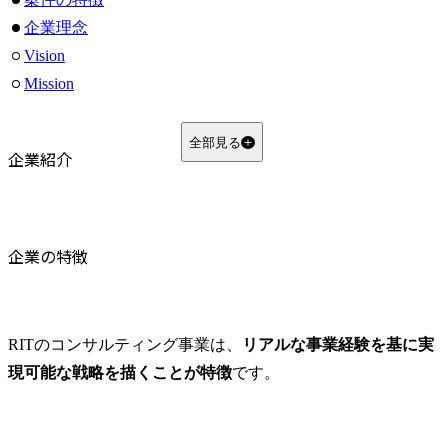
企業理念
Vision
Mission
Values
まとめ
全部見る
企業紹介
よくある質問
Q1. RITは大手コンサルファームとどう違いますか？
Q2. RITではどのようなキャリアパスが描けますか？
Q3. RITの「バーチャルDX推進室」とは具体的にどのようなサービスですか？
企業の特徴
RITのコンサルティング事業は、
リアルな事業経験を基に実
現可能な戦略を描くことが特徴
です。