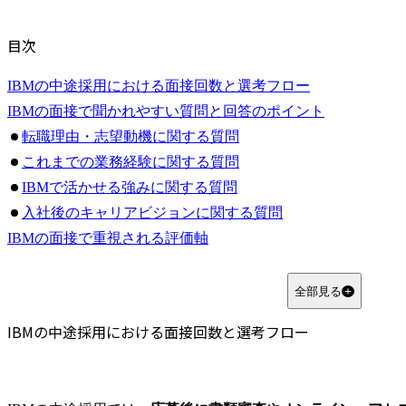
目次
IBMの中途採用における面接回数と選考フロー
IBMの面接で聞かれやすい質問と回答のポイント
転職理由・志望動機に関する質問
これまでの業務経験に関する質問
IBMで活かせる強みに関する質問
入社後のキャリアビジョンに関する質問
IBMの面接で重視される評価軸
IBMを選ぶ理由に納得感があるか
経験を入社後の貢献に結び付けられているか
全部見る
応募職種に必要な理解や適性があるか
IBMの中途採用における面接回数と選考フロー
IBMとは？特徴や年収をわかりやすく解説
最終面接を意思確認の場だと考えている
回答に一貫性がなく志望度が伝わらない