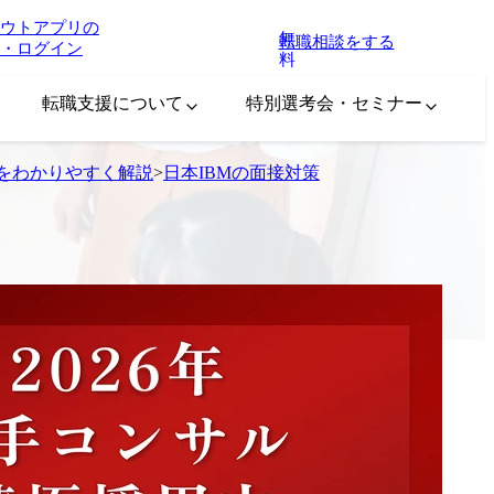
ウトアプリの
無
転職相談をする
・ログイン
料
転職支援について
特別選考会・セミナー
収をわかりやすく解説
>
日本IBMの面接対策