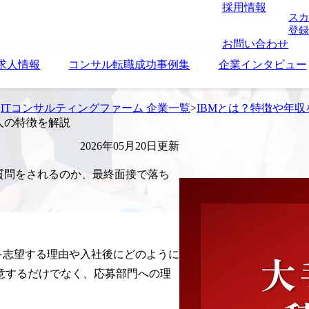
採用情報
スカ
登録
お問い合わせ
求人情報
コンサル転職成功事例集
企業インタビュー
>
ITコンサルティングファーム 企業一覧
>
IBMとは？特徴や年
人の特徴を解説
2026年05月20日更新
質問をされるのか、最終面接で落ち
Mを志望する理由や入社後にどのように
意するだけでなく、応募部門への理