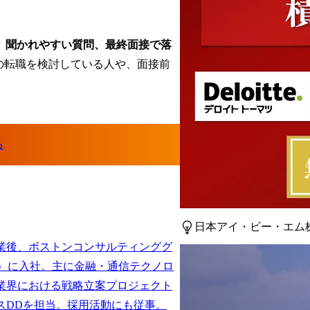
、聞かれやすい質問、最終面接で落
への転職を検討している人や、面接前
。
日本アイ・ビー・エム
業後、ボストンコンサルティンググ
G）に入社。主に金融・通信テクノロ
業界における戦略立案プロジェクト
スDDを担当。採用活動にも従事。
