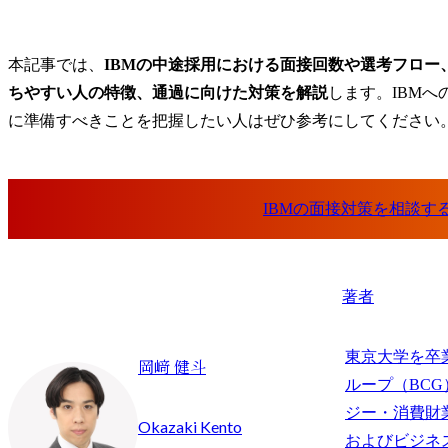
本記事では、
IBMの中途採用における面接回数や選考フロー
ちやすい人の特徴、通過に向けた対策を解説
します。IBM
に準備すべきことを把握したい人はぜひ参考にしてください
著者
東京大学を卒
岡﨑 健斗
ループ（BC
ジー・消費財
Okazaki Kento
およびビジネ