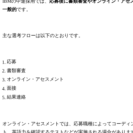
IBMの中途採用では、
応募後に書類審査やオンライン・アセ
入社後の活躍イメージが曖昧
一般的
です。
IBMの面接を通過するために準備すべきこと
応募部門ごとに事業内容を整理する
職務経歴を成果・役割・再現性で説明できるようにする
主な選考フローは以下のとおりです。
逆質問を選考段階に合わせて用意する
転職エージェントを活用して面接対策を受ける
IBMの面接に関するよくある質問
Q.IBMの最終面接の通過率はどれくらいですか？
応募
Q.IBMの転職難易度を知りたいです
書類審査
Q.IBMの面接結果はいつごろわかりますか？
オンライン・アセスメント
Q.IBMの一次選考で小論文はありますか？
面接
まとめ
結果連絡
オンライン・アセスメントでは、応募職種によってコーディ
ト、英語力を確認するテストなどが実施される場合がありま