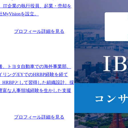
、IT企業の執行役員、起業・売却を
プロフィール詳細を見る
後、トヨタ自動車での海外事業部、
リング/EYでのHRBP経験を経て
参画。HRBPとして習得した組織設計、採
豊富な人事領域経験を生かした支援
プロフィール詳細を見る