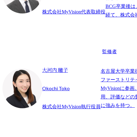
BCG卒業後は
株式会社MyVision代表取締役
監修者
大河内 瞳子
名古屋大学卒業
ファーストリテイ
Okochi Toko
MyVisionに
用、評価などの
に強みを持つ。
株式会社MyVision執行役員