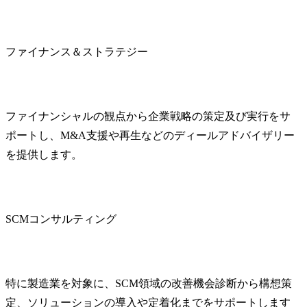
のコンサルタントが在籍
しています。

月に1度の全社会議で、業
ファイナンス＆ストラテジー
績や各社内施策の進捗報
告を実施し、透明性のあ
る組織作り・運営を進め
ています。
ファイナンシャルの観点から企業戦略の策定及び実行をサ
ポートし、M&A支援や再生などのディールアドバイザリー
を提供します。
SCMコンサルティング
特に製造業を対象に、SCM領域の改善機会診断から構想策
定、ソリューションの導入や定着化までをサポートします
