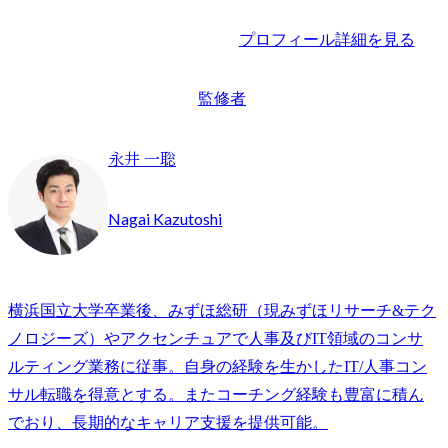
プロフィール詳細を見る
監修者
永井 一聡
Nagai Kazutoshi
横浜国立大学卒業後、みずほ総研（現みずほリサーチ&テク
ノロジーズ）やアクセンチュアで人事及びIT領域のコンサ
ルティング業務に従事。自身の経験を生かしたIT/人事コン
サル転職を得意とする。またコーチング経験も豊富に積ん
でおり、長期的なキャリア支援を提供可能。