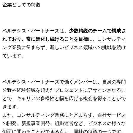
One Teamでの伴走型支
す。

企業としての特徴
援、ゴールとしての自走
また、次世
化を支援する戦略コンサ
ス・パート
ルタントとして、新規事
コアメンバ
業の立ち上げや経営戦
社でのソリ
ベルテクス・パートナーズは、
少数精鋭のチームで構成さ
略、事業戦略、各機能戦
発・育成・
れており、常に進化し続けることを目標
に、コンサルティ
略の策定・推進を支援す
ージメント
るプロジェクトに参画
施策の企画
ング業務に留まらず、新しいビジネス領域への挑戦を続け
し、仮説検討・検証、戦
携わることが
ています。
略立案、事業立ち上げ、
戦略内容の検討、課題解
■プロジェク
決を推進いただきます。

IT上流案件
成AI活用等
ベルテクス・パートナーズで働くメンバーは、自身の専門
■プロジェクトについて

界・テーマ
分野や経験領域を超えたプロジェクトにアサインされるこ
大きく分けて「戦略」
スコープレ
「デジタル(IT)」と2つの
多く手掛けて
とで、キャリアの多様性と幅を広げる機会を得ることがで
領域がありますが、ワン
<プロジェクト
きます。

プール制となっているた
・大手建設業
また、コンサルティング業務にとどまらず、自社サービス
め、ご経験・ご希望に応
レートDX推
の開発、新規事業開発、組織運営など、ビジネスの様々な
じて適切なプロジェクト
AI活用支援

にアサインいたします。

・大手不動産
側面に関わることができる点も、同社の特徴の一つです。