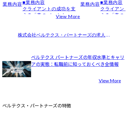
■業務内容

■業務内容

業務内容
業務内容
クライアントの成功を支
クライアン
える「真のパートナー」
える「真の
View More
として、クライアントの
として、ク
ニーズに応じた答えやそ
ニーズに応
の見つけ方を模索する、
の見つけ方
株式会社ベルテクス・パートナーズ
の求人情報一覧
伴走型・自走化支援コン
伴走型・自
サルティングを実行いた
サルティン
だきます。

だきます。

ベルテクス パートナーズの年収水準とキャリ
弊社では、伴走型はあく
デジタル戦
アの実態：転職前に知っておくべき全情報
までスタイルに過ぎず、
ントとして
徹底的に伴走した後、将
トの経営課
来的には我々のサポート
をデジタル
View More
が不要となり、クライア
するプロジ
ント自身で事業の成果創
し、DX戦略
出や変革を継続的に起こ
進、システ
し、挑戦し、自走化でき
導入・実行
ベルテクス・パートナーズの特徴
る状態まで引き上げるこ
改善等のプ
とに最大の価値があると
プロジェク
考えています。

ーとして推