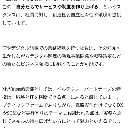
業界・テーマの垣根なく
ジョン・ロ
この「
自分たちでサービスや制度を作り上げる
」というス
アサインを決定いたしま
定支援および
タンスは、社員に対し、創造性と自立性を促す環境を提供
すので幅広いキャリア形
支援

しています。
成が可能です。

・大手エンタ
デジタルビ
<戦略領域のPJ例>

構築ディレク
・大手通信会社:中堅中小
・大手エンタ
ITやデジタル領域での業務経験を持つ社員は、その知見を
企業向け新規SaaS事業立
業務アプリ
ち上げ

画・導入

生かしながらデジタル関連の新規事業開発や戦略策定など
・大手メーカー:研究Seeds
・大手飲食企
の新たなビジネス領域に挑戦することが可能です。
を活用した新規事業企画

画・推進

・大手化粧品:長期経営ビ
・大手製造業
ジョン実現に向けた人事
おけるAI活用
機能戦略策定

・ITスター
MyVision編集部としては、ベルテクス・パートナーズの特
・大手飲料:生成AIを活用
自治体向け
徴は「戦略とITを横断できる点」にあると感じています。
した新規社内サービス企
画・開発・ロ
画・開発

ブティックファームでありながら、戦略案件だけでなくDX
・大手IT企業:全社BPR・
■配属組織に
やSCMなど実行寄りのテーマにも関われる点は、実務を通
生成AI活用支援

配属先のコ
じてスキルの幅を広げたい方にとって魅力といえるでしょ
・中堅メディア:中期経営
グ事業部には