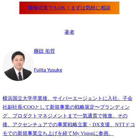
著者
藤田 祐督
Fujita Yusuke
横浜国立大学卒業後、サイバーエージェントに入社。子会
社副社長/COOとして新規事業の戦略策定〜ブランディン
グ、プロダクトマネジメントまで一気通貫で推進。その
後、アクセンチュアでの事業戦略立案・DX支援、NTTドコ
モでの新規事業立ち上げを経てMy Visionに参画。