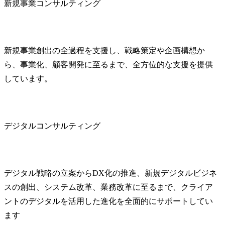
新規事業コンサルティング
挑める環境があり、成長
スピードを高めることが
可能です。

新規事業創出の全過程を支援し、戦略策定や企画構想か
■各社内施策について

ら、事業化、顧客開発に至るまで、全方位的な支援を提供
社内では様々な施策が走
っており、ご希望に応じ
しています。
ご興味のある施策に参画
することも可能です。

メンバーの声によって立
ち上がった施策も多く、
デジタルコンサルティング
ソリューション開発・育
成・採用・エンゲージメ
ント向上などの各施策の
企画立案～実行に携わる
デジタル戦略の立案からDX化の推進、新規デジタルビジネ
ことが可能です。

スの創出、システム改革、業務改革に至るまで、クライア
■配属組織について

ントのデジタルを活用した進化を全面的にサポートしてい
配属先のコンサルティン
ます
グ事業部には現在約35名