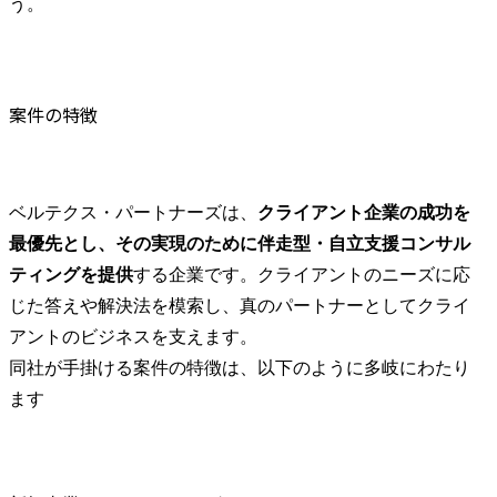
う。
計画策定&個別事業戦略策
のコンサル
定

しています。
・ITスタートアップ:自治
また、月に1
体向けアプリの企画・開
で、業績や
発・ローンチ支援

進捗報告を
案件の特徴
性のある組
■プロジェクト体制につい
を進めてい
て

少数精鋭タレント型を特
ベルテクス・パートナーズは、
クライアント企業の成功を
徴としており、基本的に
最優先とし、その実現のために伴走型・自立支援コンサル
はマネージャー以上+スタ
ティングを提供
する企業です。クライアントのニーズに応
ッフクラス1～2名という
体制の案件が多く、スタ
じた答えや解決法を模索し、真のパートナーとしてクライ
ッフクラスからクライア
アントのビジネスを支えます。

ントの経営層とやり取り
同社が手掛ける案件の特徴は、以下のように多岐にわたり
をする機会も多いです。

また、マネージャー以上
ます
やパートナークラスとも
距離が近く、マンツーマ
ンの指導を受けながら高
難度案件に裁量を持って