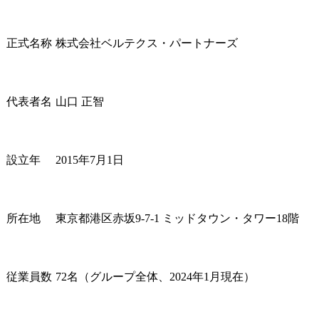
ビジネス英会話事業
ベルテクス・パートナーズの社風
カルチャー
正式名称
株式会社ベルテクス・パートナーズ
ベルテクス・パートナーズの制度
育成制度
まとめ
代表者名
山口 正智
ベルテクスパートナーズに関するよくある質問
Q1. ベルテクス・パートナーズはどんな人に向いていますか？
設立年
2015年7月1日
Q2. ベルテクス・パートナーズは大手コンサルファームと何が違いますか？
所在地
東京都港区赤坂9-7-1 ミッドタウン・タワー18階
従業員数
72名（グループ全体、2024年1月現在）