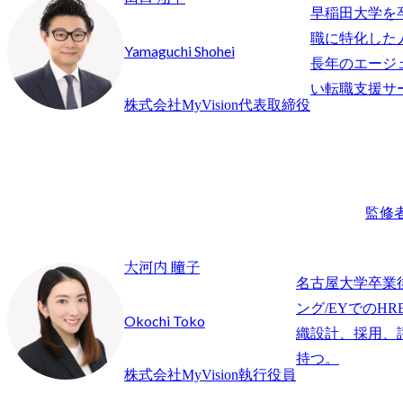
早稲田大学を
職に特化した
Yamaguchi Shohei
長年のエージ
株式会社MyVision代表取締役
監修
大河内 瞳子
名古屋大学卒業
ング/EYでのHR
Okochi Toko
織設計、採用、
持つ。
株式会社MyVision執行役員