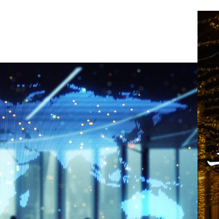
単なる調達・
術・ソリューション選定
の仕組みでは
によってプロジェクトを
継続、競争
推進。

応、レピュテ
・サプライチェーン/エン
経済安全保障
ジニアリングチェーン領
経営基盤にな
域における顧客の業務課


題および将来構想をヒア
すか？
リング・整理し、システ
ンでは、サプ
ムアーキテクチャの全体
ンリスクマネ
像を設計。

サードパーテ
・業務要件・非機能要件
ネジメント、
を踏まえ、クラウド/オン
視化、重要サ
プレミスを含むシステム
管理、経済安
構成、データ連携方式、
ESG・人
アプリケーション構成を
スク対応、事
定義し、最適なパッケー
まえたサプラ
ジやソリューションの選
強靱化を支援
定を行う。

・中長期のロードマップ
策定および段階的な導入