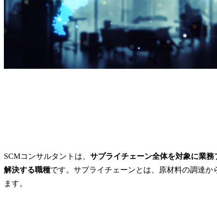
ループ会社との合意形成
単なるサプ
を行い展開していきま
や管理ルー
す。

まらず、経
SCM・生産
《NTTデータグループ全
サステナビ
体の競争力を高めるため
ク管理・法務
の、海外グループ会社を
と連携しな
含めた包括的な調達戦略
がない供給
の策定・推進を行う。》

に強い事業
・調達戦略の企画・立
計・実装し
案・実行

ミッションで
　価格戦略に加え、品
質・納期・リスク分散・
●主な支援テ
サステナビリティを考慮
ェクト事例

した戦略策定

*グローバル
SCMコンサルタントは、
サプライチェーン全体を対象に業務
・サプライヤー選定・関
ーンリスク
解決する職種
です。サプライチェーンとは、原材料の調達か
係構築・パフォーマンス
支援

ます。
評価

*サプライチ
・グローバルを含む購買
評価、重要
先との契約交渉、コス
支援

ト・品質・リスク最適化
*サードパー