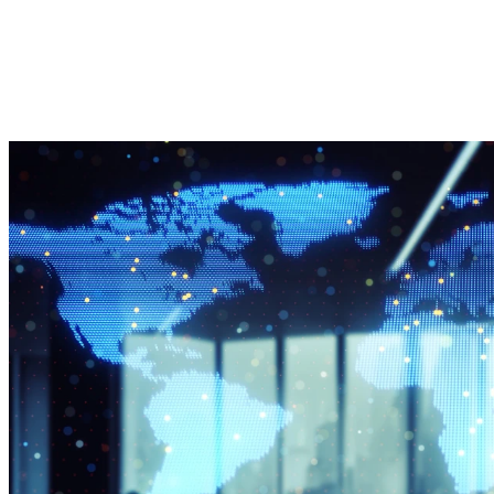
活動領域を拡大していま
チェーンは
IT・ERP系コンサル（SAP・DX領域）
す。そのため、幅広い視
物流・生産
SCMコンサルタントの転職難易度
点で調達活動をリードで
なく、事業
SCMコンサルタントに関するFAQ
きる経験豊富な人材を募
力、ESG対
集します。

ーション、
Q1.SCMコンサルの代表的な会社を教えてください
当社は、NTTデータグル
を左右する
Q2.SCMコンサルタントの将来性は？
ープのHQとして、国内事
っています。
Q3.アクセンチュアもSCMコンサルタントを採用していま
業会社・海外事業会社を
含めたグローバル全体の
本ポジショ
SCMコンサルタントの求人情報
調達に関わる戦略を広範
ライチェー
まとめ
囲に考え、推進していく
ジメント、
組織です。具体的な価格
ィリスクマ
交渉は事業会社にて実施
供給網の可
するため、当社ではあく
プライヤー
まで広範囲な戦略検討が
全保障対応、
業務の中心となります。

権・環境リ
業継続を踏
下記に該当する職務内容
イチェーン
について、当社内で検討
します。

を行ったうえで、海外グ