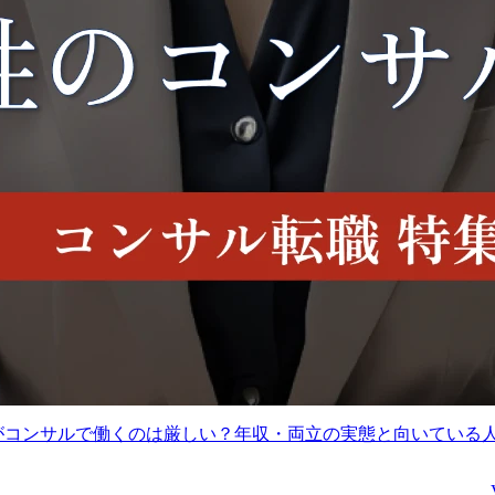
ジメント担当|リテールコンシ
【TC&S】オフィス等にかかる戦略的
部
動産管理<1276>
600～1,000万円
想定年収
700～1,050万円
東京都渋谷区
勤務地
-
BtoC事業をメインとしつ
当社の更なる事業成長お
業務内容
つ、会社全体のコスト最
よび多様な働き方の実現
適化業務を担っていただ
において、オフィス戦
View More
View Mo
きます。

略・最適化の取組みは不
●コスト構造分析・利益改
可欠であり、より一層の
善施策立案および実行

推進が求められていま
●業務改革(BPR)/業務フロ
す。

ー改善

そのような背景から、オ
●サプライヤーとの価格折
フィス戦略に特化したチ
がコンサルで働くのは厳しい？年収・両立の実態と向いている
衝、およびプラン協議

ームにて、戦略/企画立
●現場部門との改善施策推
～調達等の実務をご担当
進

いただける方を募集しま