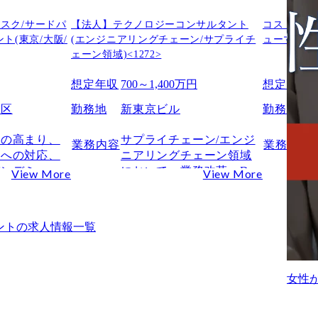
リスク/サードパ
【法人】テクノロジーコンサルタント
コストマネ
ト(東京/大阪/
(エンジニアリングチェーン/サプライチ
ューマ事業
ェーン領域)<1272>
想定年収
700～1,400万円
想定年収
田区
勤務地
新東京ビル
勤務地
クの高まり、
サプライチェーン/エンジ
業務内容
業務内容
障への対応、
ニアリングチェーン領域
パンデミッ
において、業務改革・DX
View More
View More
人権・環境問
推進をリードするテクノ
ーリスク、外
ロジーコンサルタントを
ードパーティ
募集します。

ント
の求人情報一覧
などにより、
・製造業・流通業・小売
ェーンを取り
業などのクライアントに
は複雑化して
対し、戦略・業務コンサ
女性
ルメンバとともに顧客構
想を踏まえたアーキテク
て、サプライ
チャを設計し、最適な技