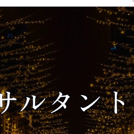
す。

【業務内容の変更範囲】

会社の定める業務、就業
【職務内容】

規則に従い出向となった
・オフィスにおける戦略
場合は出向先の定める業
的な不動産ポートフォリ
務

オの組み換え(売買/賃貸
投資)の企画立案・CRE
【部署紹介】

略事業を推進頂きます。

食品/ヘアケア/健康食品/ア
・オフィスは自社ビルに
パレルなどの自社PB・ラ
加え、必要なリソースを
イセンス商品を企画販売
外部より調達(外部賃貸
しております。

契約の調達)を行い、競
D2C単品リピート通販の
力がある契約調整を担っ
領域にて、商品企画・開
て頂きます。

発・ブランディング・ク
・国内G会社に対しても
リエイティブ制作・広告
動産知見からのアドバイ
宣伝・CRMなど上流から
ザリーや新たなサービス
下流までを一気通貫で行
企画および実行を担って
っております。

いただきます。

●公式サイト
