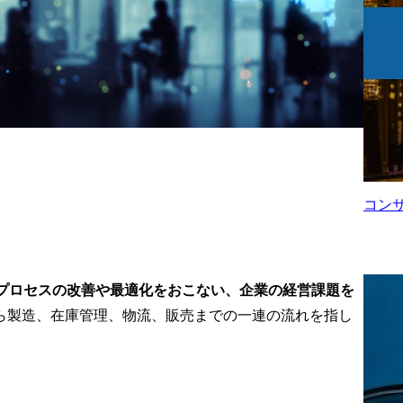
ライヤー調査
計画を立案し、ステーク
ル整備にとど
ホルダーとの合意形成を
ム
営層・調達・
リードする。

/

・品質保証・
実行フェーズでは、新技
・
リティ・リス
術の評価・適用検証を実
・IT部門等
施し、技術的な意思決
A
がら、「揺ら
定・課題解決をベンダー
o
網」と「変化
とともに推進。

基盤」を設
※エンジニアリングチェ
h
ていくことが
ーンユニットは、NTTデ
す。

ータのECMオファリング
コン
の創出・拡張を牽引し、
ーマ・プロジ
コンサルティングからシ
ステム構築・業務定着ま
サプライチェ
でを一貫して担います。

プロセスの改善や最適化をおこない、企業の経営課題を
マネジメント
製造業における製品開
ら製造、在庫管理、物流、販売までの一連の流れを指し
発・生産技術の効率化を
ェーンリスク
実現するPLMやALM、デ
リスクの特定
ジタルツインやAI等先端
技術を活用したコンサル
ティリスクマ
ティングやアーキテクチ