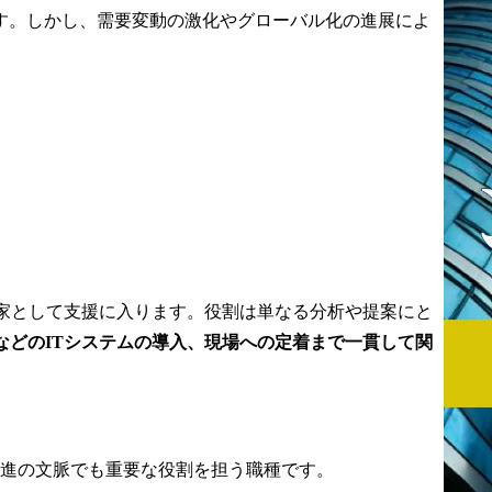
す。しかし、需要変動の激化やグローバル化の進展によ
TPRM体制構
ャ策定を通じ、ものづく
り企業の未来をデジタル
イヤー管理、
の力で創出します。

、取引先リス
※サプライチェーンユニ
ットは、NTTデータの
障、地政学リ
SCMオファリングの創
えたサプライ
出・拡張を牽引し、コン
支援

サルティングからシステ
視化、リスク
ム構築・業務定着までを
グ体制構築支
一貫して担います。

AIをフル活用した次世代
を踏まえたサプ
SCM(SCM6.0)への挑戦、
ンリスク管理
産業横断の共創(半導体業
門家として支援に入ります。役割は単なる分析や提案にと
界におけるメガバンクと
などのITシステムの導入、現場への定着まで一貫して関
、気候変動、
の共創)、アカデミア連携
バー等のサプ
による人財育成などを通
ンリスク対応
じ、企業の枠を超えた新
たなサプライチェーンの
組織再編・撤
姿を創出します。
推進の文脈でも重要な役割を担う職種です。
プライチェー