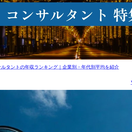
・三ツ星ファー
【ミッション】

:https://mitsuboshifarm.jp
当社は官公庁や金融、医
療、交通など、社会イン
AKNIR:https://aknir.jp/

フラとなるシステムを数
・
多く手がけていますがこ
urelie.:https://aurelie.toky
れらのようなミッション
/

クリティカルなシステム
<オフィスツアー動画>

において、NTTデータは
ttps://youtu.be/2eN5rtnCP
基盤からアプリケーショ
sA
ン開発まで、一気通貫し
て提供できる強みを活か
サルタントの年収ランキング｜企業別・年代別平均を紹介
してきました。

この「基盤」として総延
床60万㎡のデータセンタ
ビルを全国に保有してい
ます。その他、オフィス
ビルや研修センターとい
った延床40万㎡以上のフ
ァシリティを保有してい
ます。

これらのアセットとノウ