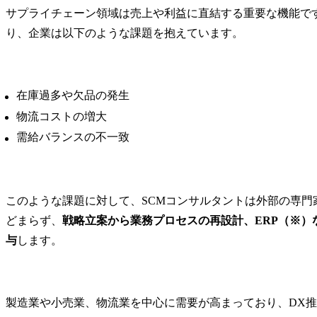
サプライチェーン領域は売上や利益に直結する重要な機能で
の推進(戦略検討が中心で
ネジメント、
す)

築支援

り、企業は以下のような課題を抱えています。
・新規調達先の開拓、イ
*重要サプラ
ノベーションパートナー
委託先管理
の発掘

ク評価支援

・ESG/サステナブル調達
*経済安全保
在庫過多や欠品の発生
方針に基づく活動推進

スクを踏ま
物流コストの増大
・社内各部門との連携(経
チェーン対応
需給バランスの不一致
営企画、事業部門、法
*供給網の可
務、リスク管理部門など)

モニタリン
・将来的には調達組織の
援

マネジメント・人材育成
*ESG観点
も担っていただきます
ライチェー
このような課題に対して、SCMコンサルタントは外部の専
支援

どまらず、
戦略立案から業務プロセスの再設計、ERP（※）
*人権、環境
与
します。
品質、サイ
ライチェー
支援

*海外進出・
製造業や小売業、物流業を中心に需要が高まっており、DX
退に伴うサ