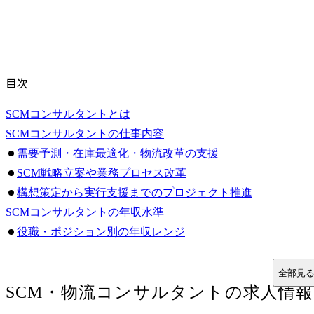
目次
SCMコンサルタントとは
SCMコンサルタントの仕事内容
需要予測・在庫最適化・物流改革の支援
SCM戦略立案や業務プロセス改革
構想策定から実行支援までのプロジェクト推進
SCMコンサルタントの年収水準
役職・ポジション別の年収レンジ
日系・外資系ファームでの年収差
SIer・メーカーとの年収比較
全部見
SCM・物流コンサルタント
の求人情報
SCMコンサルタントのキャリアパス
コンサルタントとしての昇進ルート