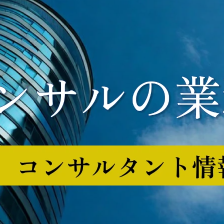
ハウを活用して、「NTT
データグループの事業収
益を最大化させていくこ
と」、「ビルと社会シス
テムの架け橋となるこ
と」、これが私たちのミ
ッションです。

【配属チームについて】

本チームはオフィス戦略
機能を担うチームの一つ
であり、ファシリティマ
ネジメント事業のコント
ロールタワーとして強化
を行っている最中です。