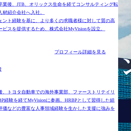
卒業後、JTB、オリックス生命を経てコンサルティング転
人材紹介会社へ入社。

ェント経験を基に、より多くの求職者様に対して質の高
プロフィール詳細を見る
者
後、トヨタ自動車での海外事業部、ファーストリテイリ
BP経験を経てMyVisionに参画。HRBPとして習得した組
評価などの豊富な人事領域経験を生かした支援に強みを