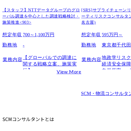
SCM領域での専門特化キャリア
【スタッフ】NTTデータグループのグロ
[SRS]サプライチェーン
事業会社・スタートアップへの転職
ーバル調達を中心とした調達戦略検討・
ーティリスクコンサルタン
施策推進<903>
名古屋)
SCMコンサルタントに求められるスキル
SCM・業務知識（調達・生産・物流）
想定年収
700～1,100万円
想定年収
595万円～
論理的思考力と問題解決力
勤務地
-
勤務地
東京都千代
IT・データ活用スキル（ERP・分析）
SCMコンサルタントにおすすめの資格と取得難易度
【グローバルでの調達に
地政学リス
業務内容
業務内容
APICS認定資格（CPIM・CSCP）
関する戦略立案、施策実
経済安全保
行】

自然災害、
View More
SAP認定コンサルタント
当社では、従来の価格交
ク、品質・
中小企業診断士
渉・コスト削減にとどま
題、サイバ
データ分析関連資格（Python・統計検定など）
らず、調達戦略を経営戦
部委託やサ
SCM・物流コンサルタ
略と連動させ、サプライ
依存の拡大
PMP（プロジェクトマネジメント資格）
チェーン上流強化やパー
サプライチ
SCMコンサルタントに向いている人の特徴
トナーシップ構築、リス
巻くリスク
SCMコンサルタントの代表的な企業
クマネジメント、持続可
います。

SCMコンサルタントとは
総合系コンサル（アクセンチュア・Big4など）
能性(サステナビリティ)対
応、調達人財育成などへ
企業にとっ
戦略系コンサル（SCM戦略領域）