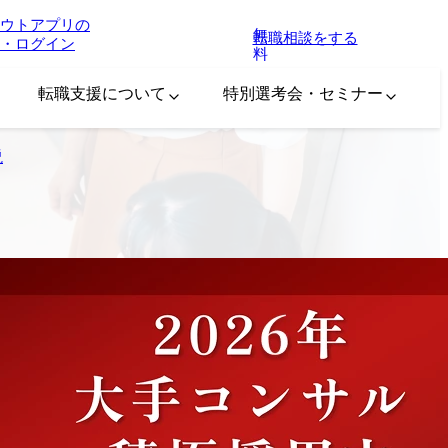
ウトアプリの
無
転職相談をする
・ログイン
料
転職支援について
特別選考会・セミナー
説