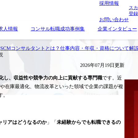
採用情報
スカ
登録
お問い合わせ
求人情報
コンサル転職成功事例集
企業インタビュー
>
SCMコンサルタントとは？仕事内容・年収・資格について解
説
2026年07月19日更新
適化し、収益性や競争力の向上に貢献する専門職
です。近
化や在庫最適化、物流改革といった領域で企業の課題が複
す。
ャリアはどうなるのか
」「
未経験からでも転職できるの