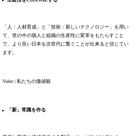
します。

業務プロセ
自動化及び
り、より戦
「人：人材育成」と「技術：新しいテクノロジー」を用い
務への注力
て、世の中の個人と組織の生産性に変革をもたらすこと
環境整備を行
で、より良い日本を次世代に繋ぐことが出来ると信じてい
・国内外に
ます。
び商標の調
用に関する
し、知的財
取得と管理
す。

Value | 私たちの価値観
技術動向の
析を通じて
財ポートフ
と維持を図り
「新」常識を作る
・知的財産
と権利侵害
て、各種プ
の支援と相