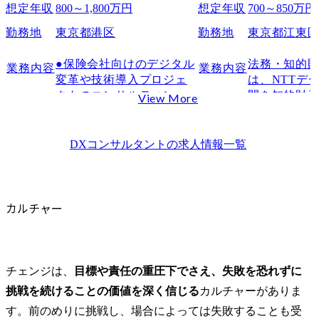
想定年収
800～1,800万円
想定年収
700～850万円
勤務地
東京都港区
勤務地
東京都江東
●保険会社向けのデジタル
法務・知的
業務内容
業務内容
変革や技術導入プロジェ
は、NTTデ
クトのコンサルティング

開を知的財
View More
●顧客の要件分析及び最適
的に支援す
な技術ソリューションの
であり、国
提案

ェクトや当
DXコンサルタント
の求人情報一覧
●システム導入、統合、移
を知財戦略
行プロジェクトのリード
を通じて推進
またはサポート

これまでの
●ビジネスユーザー、IT部
かし、新た
カルチャー
門、ベンダー等ステーク
したい方や
ホルダーとの調整

大したい方
●プロジェクト関連ドキュ
待ちしていま
メント（提案書、要件定
チェンジは、
目標や責任の重圧下でさえ、失敗を恐れずに
義書、ユーザーマニュア
部署の主な業
挑戦を続けることの価値を深く信じる
カルチャーがありま
ル等）の作成

・ビジネス
す。前のめりに挑戦し、場合によっては失敗することも受
●顧客向けのプレゼンテー
知的財産戦