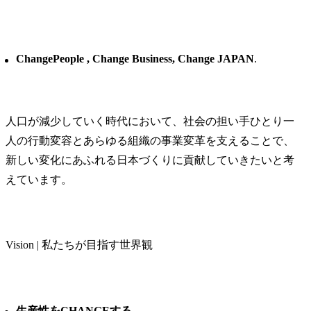
主な仕事の概
・新しいビ
ベンチャー
ChangePeople , Change Business, Change JAPAN
.
階から、知
として、ビ
に向けた戦
行・検証を
人口が減少していく時代において、社会の担い手ひとり一
長を支援しま
人の行動変容とあらゆる組織の事業変革を支えることで、
各事業部門
携により、
新しい変化にあふれる日本づくりに貢献していきたいと考
じた最適な
えています。
案し、競争
と事業リス
実現します。
・法務・知
Vision | 私たちが目指す世界観
化と効率化
て、相談対応
化等の各種
立案し、当
生産性をCHANGEする
貢献に向け