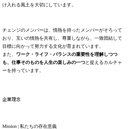
ションやワークショップ
進(新しいビ
け入れる風土を大切にしています。
の実施

ンチャーを含
●プロジェクトの進捗管理
げ段階から
及び納品物管理
援、ビジネ
た戦略の策
チェンジのメンバーは、情熱を持ったメンバーがそろって
証等)

おり、互いの情熱を共有し、尊重しながら、一致団結して
・知的財産
目標に向かって努力する文化が育まれています。

最適化(相談
また、
ワーク・ライフ・バランスの重要性を理解しつつ
DX化等、法
ける当社事
も、仕事そのものを人生の楽しみの一つ
と捉えるカルチャ
のための各
ーを持っています。
画・立案・実施
・国内外の
(特許及び商
願・活用に関
企業理念
・知財紛争対
的財産権の
害の予防や
関する各種
支援、相談対応
Mission | 私たちの存在意義