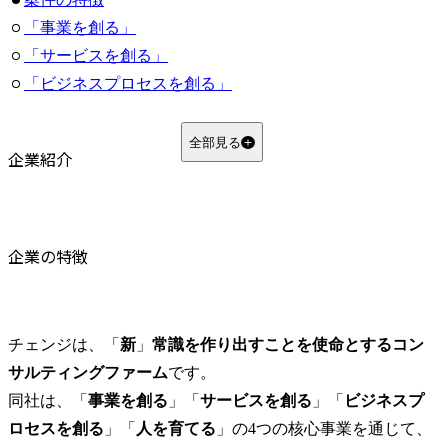
「事業を創る」
「サービスを創る」
「ビジネスプロセスを創る」
「人を育てる」
カルチャー
全部見る
企業紹介
企業理念
Mission | 私たちの存在意義
Vision | 私たちが目指す世界観
Value | 私たちの価値観
企業の特徴
制度面
基本的な考え方
育成制度
チェンジは、「
新
」
常識を作り出すことを使命とするコン
まとめ
サルティングファーム
です。

よくある質問
同社は、「
事業を創る
」「
サービスを創る
」「
ビジネスプ
Q1. チェンジはどのような業界のクライアントが多いですか？
ロセスを創る
」「
人を育てる
」の4つの核心事業を通じて、
Q2. チェンジはコンサル未経験でも転職できますか？