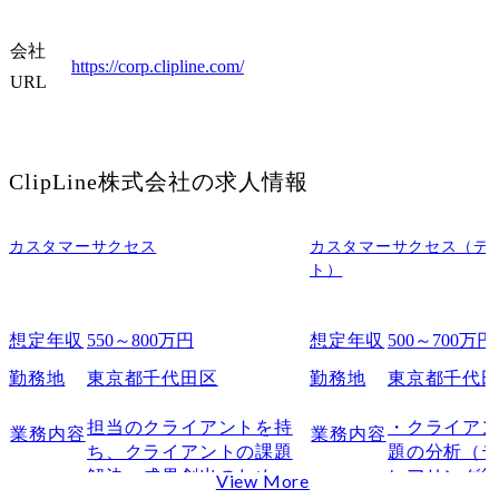
会社
https://corp.clipline.com/
URL
ClipLine株式会社
の求人情報
カスタマーサクセス
カスタマーサクセス（デ
ト）
想定年収
550～800万円
想定年収
500～700万円
勤務地
東京都千代田区
勤務地
東京都千代
担当のクライアントを持
・クライア
業務内容
業務内容
ち、クライアントの課題
題の分析（
解決・成果創出のための
ヒアリング
View More