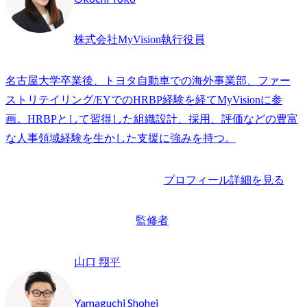
株式会社MyVision執行役員
名古屋大学卒業後、トヨタ自動車での海外事業部、ファー
ストリテイリング/EYでのHRBP経験を経てMyVisionに参
画。HRBPとして習得した組織設計、採用、評価などの豊富
な人事領域経験を生かした支援に強みを持つ。
プロフィール詳細を見る
監修者
山口 翔平
Yamaguchi Shohei