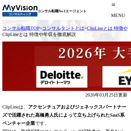
コンサル転職No.1エージェント
MENU
コンサル転職TOP
>
コンサルタントとは
>
ClipLineとは 特
ClipLineとは 特徴や年収を徹底解説
2026年03月25日更新
ClipLineは、
アクセンチュアおよびジェネックスパートナー
ズで活躍された高橋勇人氏によって立ち上げられたSaaS系
ベンチャー企業
です。
