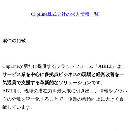
伴走支援

的な分析・整
・クライアントの事業課
・クライア
題の分析（データ分析や
決に向けたAB
ClipLine株式会社
の求人情報一覧
ヒアリング等による体系
計、運用設計
的な分析・整理）

ABILI利用
・クライアントの課題解
善提案
決に向けたABILIの用途設
案件の特徴
計、運用設計

・クライアントのABILIの
活用向上に向けた用途の
提案、伴走支援

ClipLineが新たに提供するプラットフォーム「
ABILI
」は、
サービス業を中心に多拠点ビジネスの現場と経営改善を一
クライアントとのハブと
気通貫で支援する革新的なソリューション
です。

してABILIプロダクトやサ
ービスの課題発見、改善
ABILIは、現場の潜在力を最大限に引き出し、情報やノウハ
提案

ウの分散を統一化することで、企業の業績向上に大きく貢
・カスタマーサクセス組
献しています。
織の強化に向けた業務プ
ロセス改善や新サービス
の構築

・クライアントからのプ