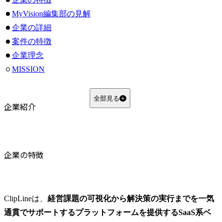
MyVision編集部の見解
企業の詳細
案件の特徴
企業理念
MISSION
VISION
制度面
全部見る
企業紹介
昇格制度
MyVision編集部の見解
まとめ
よくある質問
企業の特徴
Q1. ClipLineはコンサルティングファームですか？SaaS企業ですか？
Q2. ClipLineではどのような業界のプロジェクトに関われますか？
Q3. ClipLineの評価制度にはどのような特徴がありますか？
ClipLineは、
経営課題の可視化から解決策の実行までを一気
通貫でサポートするプラットフォームを提供するSaaS系ベ