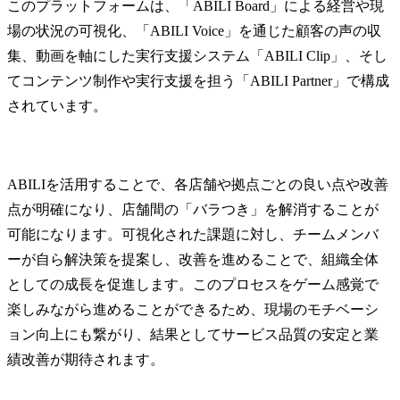
このプラットフォームは、「ABILI Board」による経営や現
ロダクトへのフィードバ
場の状況の可視化、「ABILI Voice」を通じた顧客の声の収
ックを踏まえたプロダク
ト開発チームとの連携

集、動画を軸にした実行支援システム「ABILI Clip」、そし
・セールスプロセス改善
てコンテンツ制作や実行支援を担う「ABILI Partner」で構成
を目的としたセールスチ
されています。
ームとの連携

※業務イメージについて
はぜひ社員インタビュー
ABILIを活用することで、各店舗や拠点ごとの良い点や改善
もご覧ください。

点が明確になり、店舗間の「バラつき」を解消することが
（ClipLine社note）

①「異業種からの転向！
可能になります。可視化された課題に対し、チームメンバ
元店長たちが推進するサ
ーが自ら解決策を提案し、改善を進めることで、組織全体
ービス業のDXとプロダク
としての成長を促進します。このプロセスをゲーム感覚で
ト開発」

https://note.com/clipline/n/n
楽しみながら進めることができるため、現場のモチベーシ
a35913ad3bf2?
ョン向上にも繋がり、結果としてサービス品質の安定と業
magazine_key=m394e1e59a
績改善が期待されます。
7f7

②「【元店長が語る】店