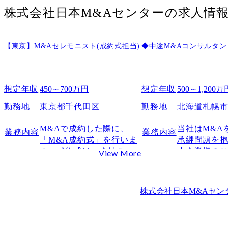
日本M＆Aセンターへの転職難易度
株式会社日本M&Aセンター
の求人情
日本M＆Aセンターの評価制度
日本M＆Aセンターの福利厚生
【東京】M&Aセレモニスト(成約式担当)
◆中途M&Aコンサルタン
休暇制度
DC制度
ストックオプション制度
想定年収
450～700万円
想定年収
500～1,200万
100%応援型社員持株会
勤務地
東京都千代田区
勤務地
北海道札幌
マイビジョンでの転職成功事例
事例①
M&Aで成約した際に、
当社はM&A
業務内容
業務内容
事例②
「M&A成約式」を行いま
承継問題を
す。成約式は、会社を譲
小企業様の
まとめ
View More
渡するオーナーの想い
ております。
FAQ
を、譲り受ける企業に受
M&Aコンサ
日本M＆Aセンターの年収はなぜ高いのですか？
け継ぐセレモニーです。
M&Aに関す
株式会社日本M&Aセン
業務は本当に激務なのですか？
オーナーの意志を継いで
を担っていた
経営していくという確か
な決意を、譲り受ける企
オリジネーシ