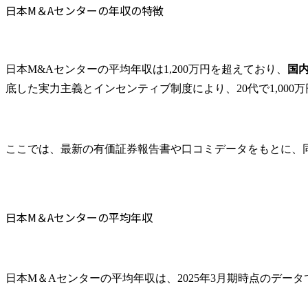
業に持っていただく事が
件発掘)

日本M＆Aセンターの年収の特徴
セレモニストが目指すも
<譲渡サイド>
のです。M&Aはよく「会
●会計事務所
社同士の結婚式」に例え
開拓及びフォ
られます。

●紹介案件相
日本M&Aセンターの平均年収は1,200万円を超えており、
国
具体的には、事前準備と
ザリー契約締
底した実力主義とインセンティブ制度により、20代で1,00
して式次第の作成、感動
●バリュエー
のサプライズなど様々な
●概要書作成

準備事項をカスタマイズ
していきます。M&Aの手
<譲受サイド>
ここでは、最新の有価証券報告書や口コミデータをもとに、
続きを行うだけの場では
●マッチング
なく、想いを伝えるため
ト作成

にはどのような式にすれ
●ノンネーム提
ば良いのかを常に念頭に
●秘密保持契
置きながら、M&Aを担当
●概要書提案

日本M＆Aセンターの平均年収
した営業社員とともに創
●アドバイザ
り上げていきます。

●IP提供

成約式を通して、中小企
業の存続と発展に貢献す
エグゼキュー
日本M＆Aセンターの平均年収は、2025年3月期時点のデータ
ることが、M&Aセレモニ
整・交渉)

ストのミッションです。

●トップ面談/