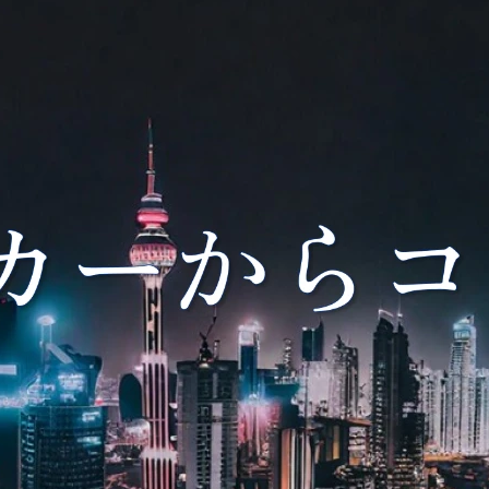
ーシング）から実行支援
（エグゼキューション）
までを主たる業務として
います。

また、カーブアウトや
TOBによるダイナミッ
な事業構造変革の必要
性・意義を市場に向けて
発信するなどのマーケテ
ィング活動を行っていま
す。

その結果、特にカーブア
ウト案件については、こ
こ3年間で50件以上の案
を受託しており、着実に
成果を上げています。

・ 営業／提案先の選定
びアプローチ

・ 提案書作成及びプレ