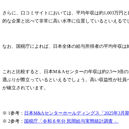
事前準備から当日まで一
●条件交渉

貫して携わり、大人が本
●基本合意契
さらに、口コミサイトにおいては、平均年収は約1,003万
気で涙を流すことができ
●デューデリ
的な企業と比べて非常に高い水準に位置しているといえるで
る空間を創りだせるこ
●最終条件交渉
と。それが私たちの誇り
●最終契約締結
であり、成約の先を見据
●デリバリー
えた日本M&Aセンターだ
スクローズ

なお、国税庁によれば、日本全体の給与所得者の平均年収は約
からこそ実現できること
だと考えております。

オリジネー
譲渡/譲受サ
【部の雰囲気】

業務ですが、
これと比較すると、日本M＆Aセンターの年収は約2.5〜3倍
●正社員・契約社員:7名　
エグゼキュ
遇ぶりが際立っているといえるでしょう。高い収益性が社員
(2024年5月時点)

に進むと社
20代～40代の男女が活躍
お客様にと
が確立されています。
中。

M&Aになる
誰も経験したことのない
ただきます
職種なので、未経験は当
たり前!

※ 1参考：
日本M&Aセンターホールディングス「2025年3月
様々な業界で顧客対応を
※ 2参考：
国税庁「令和６年分 民間給与実態統計調査 」
経験してきた社員がお客