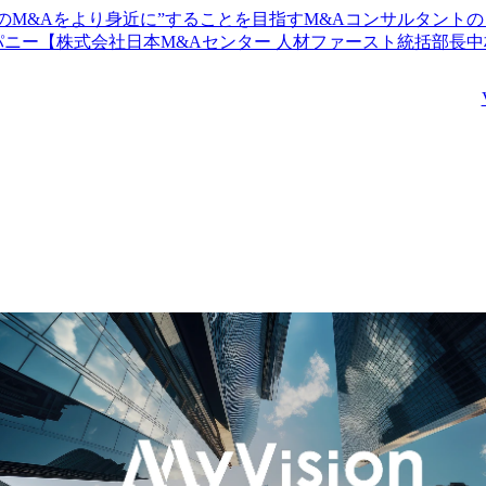
ス、内部管理体制、開示
業部門の売却（カーブア
高のM&Aをより身近に”することを目指すM&Aコンサルタント
体制等の構築指導

ウト）は数あるM&Aの
【株式会社日本M&Aセンター 人材ファースト統括部長中村氏、M&A
・担当先企業の上場適格
型において、最も難易度
サルタント三田村氏インタビュー】
性の調査・確認
の高い手続きとされ、関
係当事者を悩ませていま
す。同様に、ダイナミッ
クな事業構造の転換に向
け、TOB手続きを通じ
大手企業のグループに加
わったり、非上場化を実
施する上場企業が増えて
います。このようなTO
案件も、通常のM&Aと
異なり交渉や手続き上に
多くの論点が発生し、難
易度の高いM&Aの類型
されます。弊社では、こ
うした国内の上場会社を
取り巻くM&A市場の近
を踏まえ、クライアント
のニーズに対応し、重要