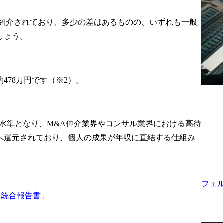
約締結

円と紹介されており、多少の差はあるものの、いずれも一般
ジェンス対応

しょう。




/成約式/ディ
478万円です（※2）。
ション業務は
イドは別々の


の水準となり、M&A仲介業界やコンサル業界における高待
ーション業務
へ還元されており、個人の成果が年収に直結する仕組み
内で協業し、
ってより良い
ようご支援い
。
フェ
期統合報告書」