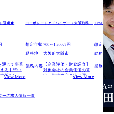
報
ト選考◆
コーポレートアドバイザー（大阪勤務）
TPM上場
円
想定年収
700～1,200万円
想定年収
市
勤務地
大阪府大阪市
勤務地
を通じて事業
【企業評価・財務調査】

業務内容
業務内容
抱える中堅中
対象会社の企業価値の算
ご支援を行っ
定、財務内容の実地調査
View More
View More


等

ルタントには
※譲受企業によるDDは別
る一連の業務
途実施され、当社では直
ター
の求人情報一覧
だきます。

接担当しておりません

ョン業務(案
【スキーム案作成】
