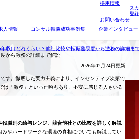
採用情報
スカ
登録
お問い合わせ
求人情報
コンサル転職成功事例集
企業インタビュー
の年収はどれくらい？他社比較や転職難易度から激務の詳細ま
易度から激務の詳細まで解説
2026年02月24日更新
企業です。徹底した実力主義により、インセンティブ次第で
ト上では「激務」といった噂もあり、不安に感じる人もいる
や役職別の給与レンジ、競合他社との比較を詳しく解説
組みやハードワークな環境の真相についても解説してい