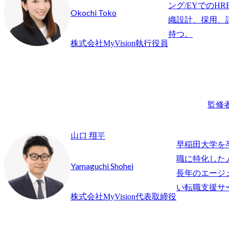
ング/EYでのHR
Okochi Toko
織設計、採用、
持つ。
株式会社MyVision執行役員
監修
山口 翔平
早稲田大学を
職に特化した
Yamaguchi Shohei
長年のエージ
株式会社MyVision代表取締役