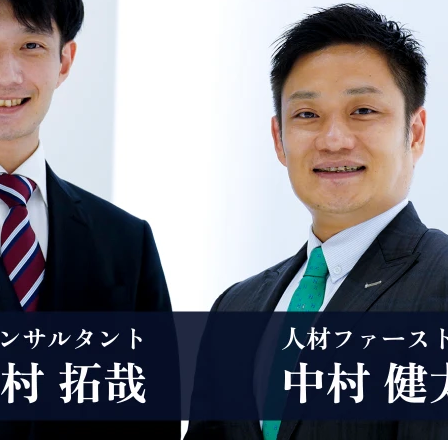
支援コンサルタント/上場審査
M&Aコンサルタント(IBD領域担当)
800～1,500万円
想定年収
800～1,200万円
東京都千代田区
勤務地
東京都千代田区
TOKYO PRO Marketへの
●募集背景

業務内容
上場を希望する企業に対
近年多くの国内上場企業
する上場に向けたアドバ
グループが、経営効率の
View More
View Mo
イザリー業務および上場
改善ひいては中長期的な
審査業務を担当していた
企業価値の向上を目指
だきます。

し、事業ポートフォリオ
具体的には

の変革に積極果敢に取り
・担当先企業に対するコ
組み始めた状況です。し
ーポレート・ガバナン
かし、グループ会社や事