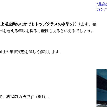
M&Aを実行するための最
“最


適取引手法の提案・構築

カンパニー
/金融機関の
コン
ロー

【ナレッジマネジメン
談～アドバイ
ト】

内上場企業のなかでもトップクラスの水準
を誇ります。徹
結

当社のM&A関連ノウハウ
0万円を超える年収を得る可能性もあるといえるでしょう。
ション

の創出、整理、蓄積、共
有化に関する業務



【その他】

同社の年収実態を詳しく解説します。
～ロングリス
当社コンサルタントに対
するプロフェッショナル
案

支援業務
約締結

リー契約締結

ション(調
で、
約1,271万円
です（※1）。
企業訪問
