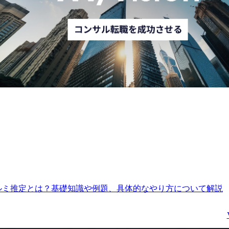
なM&A案件を推進・実
するための支援体制を強
化するため、2023年4月
「成長戦略開発センタ
ー」を立ち上げました。
今回、成長戦略開発セン
ターの体制強化に伴い、
M&Aコンサルタントを
集いたします。

業務内容

成長戦略開発センターは
各上場会社の経営層に対
し、事業部門の切り離し
（カーブアウト）、大手
グループ又はPEファン
ルミ推定とは？基礎知識や例題、具体的なやり方について解説
傘下入り、非上場化によ
るMBO等を通じたダイ
ミックな事業構造の変革
について営業・提案（ソ