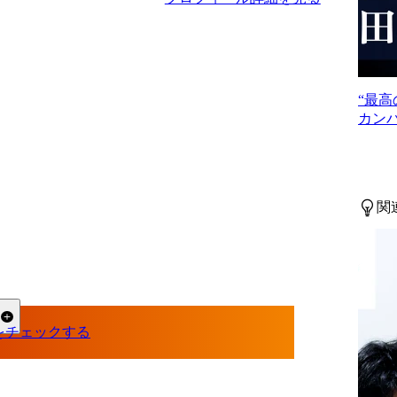
“最
カンパニー
コン
関
る