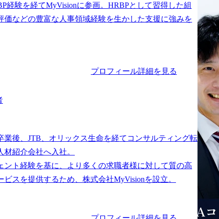
BP経験を経てMyVisionに参画。HRBPとして習得した組
評価などの豊富な人事領域経験を生かした支援に強みを
プロフィール詳細を見る
者
卒業後、JTB、オリックス生命を経てコンサルティング転
人材紹介会社へ入社。

ェント経験を基に、より多くの求職者様に対して質の高
プロフィール詳細を見る