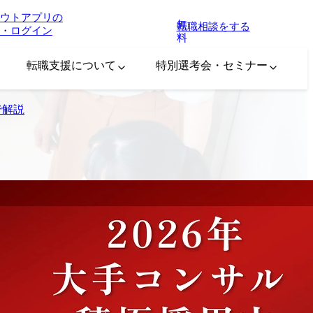
ウトアプリの
無
転職相談をする
・ログイン
料
転職支援について
特別選考会・セミナー
で解説