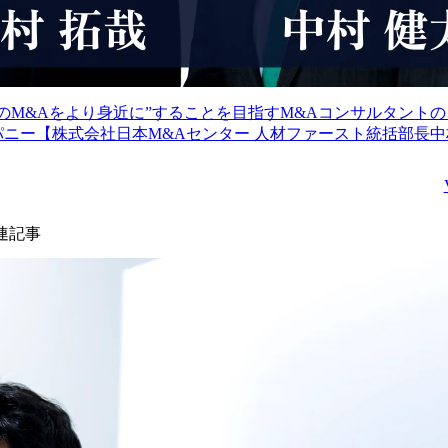
高のM&Aをより身近に”することを目指すM&Aコンサルタント
【株式会社日本M&Aセンター 人材ファースト統括部長中村氏、M&A
サルタント三田村氏インタビュー】
連記事