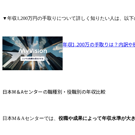
様ファーストで式を創っ
ており、個人がこれまで
培ったノウハウをシェア
▼年収1,200万円の手取りについて詳しく知りたい人は、以
する文化があります。

閑散期は残業も少なく、
フレックス制度を利用し
てメリハリをつけて働い
年収1,200万の手取りは？内訳
ております!

●リンク集

当社のより詳しい情報は
下記をご確認ください。

<IR情報>

https://www.nihon-
日本M＆Aセンターの職種別・役職別の年収比較
ma.co.jp/ir/

<企業理念/パーパス/フィ
ロソフィー>

https://www.nihon-
日本M＆Aセンターでは、
役職や成果によって年収水準が大
ma.co.jp/groups/sustainabili
ty/philosophy.html
