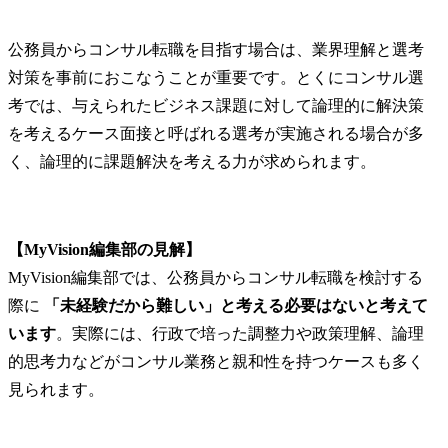
が獲得

● 役割及び責
④メンバー育成

＜シニアコ
公務員からコンサル転職を目指す場合は、業界理解と選考
若手コンサルタント指導

ト、コンサル
対策を事前におこなうことが重要です。とくにコンサル選
プロジェクト内OJT

・特定の業
ノウハウ標準化
に関する高
考では、与えられたビジネス課題に対して論理的に解決策
ち、担当プ
を考えるケース面接と呼ばれる選考が実施される場合が多
おいて、局
く、論理的に課題解決を考える力が求められます。
マネジャー
える存在と
ます。

・マネジャ
【MyVision編集部の見解】
一定程度の
MyVision編集部では、公務員からコンサル転職を検討する
状況におい
クトの計画
際に 
「未経験だから難しい」と考える必要はないと考えて
ロジェクト
います
。実際には、行政で培った調整力や政策理解、論理
ては、下位
的思考力などがコンサル業務と親和性を持つケースも多く
ードしなが
見られます。
作成してい
されます。
