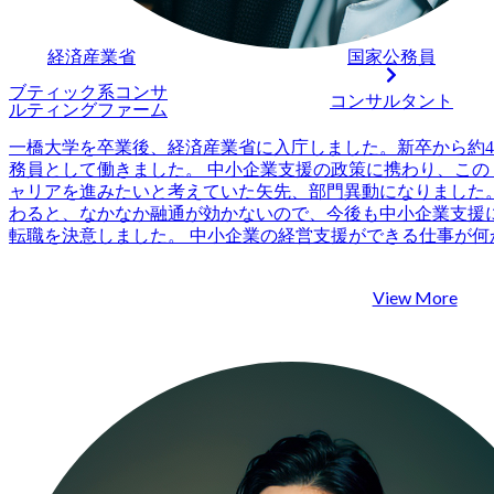
経済産業省
国家公務員
ブティック系コンサ
コンサルタント
ルティングファーム
一橋大学を卒業後、経済産業省に入庁しました。新卒から約
務員として働きました。 中小企業支援の政策に携わり、この
ャリアを進みたいと考えていた矢先、部門異動になりました
わると、なかなか融通が効かないので、今後も中小企業支援
転職を決意しました。 中小企業の経営支援ができる仕事が何
に、銀行やコンサルティングファームが浮かびました。業界
るのは、どちらかというとコンサルティングファームかと考
View More
ットフォームに登録しました。 4社です。 まず最初の面談で
向けコンサルティングをしているファームについて非常に丁
えました。 私がやりたい仕事をするためには、どこのファー
という視点で懇切丁寧なサポートを期待できそうだと判断しま
に、それぞれの会社の特徴や強み、カルチャーなど詳しく教
た。他エージェントではこのようなことはあまりなかったので、M
んのエージェントを活用するメリットをとても感じました。 
ポンスがとにかくスピーディーで、些細なことでもすぐにLI
たことが良かったです。 また、選考準備の段階で私が最も行