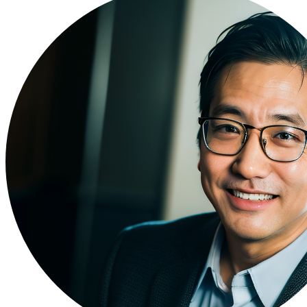
う詳しい事情まで伺うことができ、非常に納得感がありまし
較しても信頼できると確信したので、松代さんにご支援いた
ームへ転職することを決めました。 どのファームもWLB重
いますが、その中でより働きやすいファームをプロの目線で
で非常に役立ちました。それぞれの企業が打ち出している制
さんの知識の豊富さに驚きました。 自分の想像以上にWLB
く、多様な選択肢の中から意思決定ができ満足です。働きや
ャーや身につくスキルのバランスが最も良い会社を選べたと考
は、面接でも働きやすさ重視ということが前面に出てしまい
があったことが反省点です。面接では本音と建前はしっかり分
転職前は年収600万円、転職後は年収750万円になりました
ていたので、望外に年収アップも果たせて非常に嬉しいです。
っかり会社にもお返ししていきたいと考えています。長期的
考えきれていない部分も正直ありますが、WLBを改善しなが
らいいかなと思っています。 