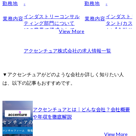
勤務地
-
勤務地
-
インダストリーコンサル
インダスト
業務内容
業務内容
ティング部門について

タント(カス
15の業界で構成されてい
ト)【金融サ
View More
る、業界特化型コンサル
は顧客(生活
ティング部門です。

人顧客および
める提供価値
アクセンチュア株式会社
の求人情報一覧
特定の産業領域に関する
義し、持続
高い経験・知見を活か
を実現する
し、その領域のクライア
深い知見を
▼アクセンチュアがどのような会社か詳しく知りたい人
ントに対するコンサルテ
起点とした
は、以下の記事もおすすめです。
ィングは勿論、クライア
るための要
ント同士をつなぎ、産業
ルティング集
を横断してのコンサルテ
ィングも行っています。

プロジェク
アクセンチュアとは｜どんな会社？会社概要
本部だけで
や年収を徹底解説
本ポジションでは、自動
ンチュア全
車業界の経営/テクノロジ
材やサービ
ー・コンサルティングの
業して、企
View More