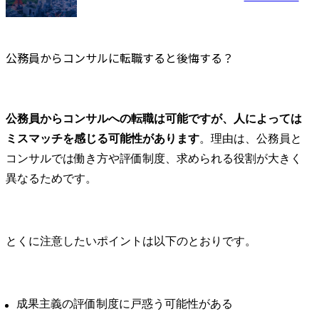
専門家として、主に下記
提供のフロ
を担当していただきま
に関わる変
す。

れを下支え
テクノロジ
公務員からコンサルに転職すると後悔する？
主要なプロジェクトテー
業員体験含
マは以下の通りとなりま
テージに関
す。

めた全領域
・全社戦略策定、事業企
支援します。
公務員からコンサルへの転職は可能ですが、人によっては
画支援

ミスマッチを感じる可能性があります
。理由は、公務員と
・営業改革、SCM改革、
●業務内容

コンサルでは働き方や評価制度、求められる役割が大きく
CRM改革などの構想・計
担当業界に
画~実行支援

た中で、企
異なるためです。
・消費者向けデジタルサ
のカウンタ
ービス・事業企画立案～
て下記をカバ
実行支援

フロントステ
・ビジネス・業務・シス
規ビジネス
とくに注意したいポイントは以下のとおりです。
テムの課題抽出、デジタ
ド戦略、マ
ルを活用した変革テーマ
戦略、営業
企画・立案・実行推進

ル改革、顧客
・デジタル/IT戦略・計画
成果主義の評価制度に戸惑う可能性がある
～実行支援

・企業のパ