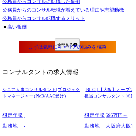
公務員からコンサルに転職した事例
公務員からのコンサル転職が増えている理由や志望動機
公務員からコンサル転職するメリット
高い報酬
刺激的な業務
視野の拡大
全部見る
キャリアアップの加速
公務員の方がコンサル転職市場で評価が高い理由
高い倫理観や使命感
コンサルタント
の求人情報
幅広い知識と経験
マネジメント能力
シニア人事コンサルタント(プロジェク
[BI CI]【大阪】オー
コンサルと公務員はどっちがおすすめ？
トマネージャー)PM3(AAC受け)
担当コンサルタント ※第
公務員から未経験でコンサル転職するなら専門エージェントがおすすめ
まとめ
想定年収
-
想定年収
595万円～
よくあるご質問やご相談
勤務地
-
勤務地
大阪府大阪
Q1.公務員から未経験でコンサルに転職することは可能ですか？