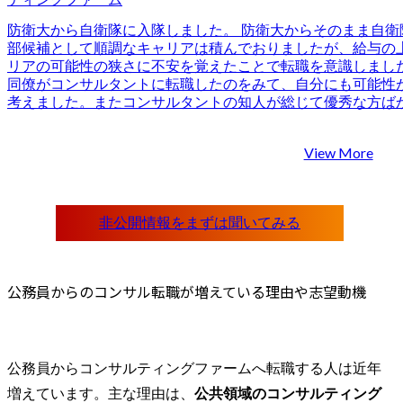
防衛大から自衛隊に入隊しました。 防衛大からそのまま自衛
部候補として順調なキャリアは積んでおりましたが、給与の
リアの可能性の狭さに不安を覚えたことで転職を意識しました
同僚がコンサルタントに転職したのをみて、自分にも可能性
考えました。またコンサルタントの知人が総じて優秀な方ば
も、コンサルティングファームへ転職を決めた背景です。 3社
も転職が決まりづらい自衛隊ということであまりきちんとし
View More
らえないことも多かったのですが、丁寧な面談の中で転職成
なエピソードを引き出していただき、信用できそうだと思った
また国家公務員、地方公務員問わずに公務員の方の転職支援
たことも決め手の1つになりました。 コンサルティングファ
ら公共系の部門だと思っていましたが、エピソードの中から
もいなかった部門（組織人事系）の可能性を見出していただ
そこで内定を得ることができたため非常にありがたかったです
民間へ、思い切ってリスクを取った結果、複数のファームか
公務員からのコンサル転職が増えている理由や志望動機
けたことです。 民間向けの転職活動というものが初めてなの
験がどう会社の利益に貢献できるのかという説明で非常に苦
ジネス感覚のなさは実感したので、ここからしっかりと身に
です。 転職前は年収750万円、転職後は年収900万円になりま
公務員からコンサルティングファームへ転職する人は近年
組織人事領域でコンサル経験を積み、その後は自衛隊での経
増えています。主な理由は、
公共領域のコンサルティング