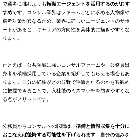
くことので
で選考に挑むよりも
転職エージェントを活用するのがおす
モデルの構
すめ
です。コンサル業界はファームごとに求める人物像や
定事業運営
全体変革推
選考対策が異なるため、業界に詳しいエージェントのサポ
ド・マーケ
ートがあると、キャリアの方向性を具体的に描きやすくな
立案・実行
ります。
革、組織・
ータ利活用
度化、顧客
含めたカス
たとえば、公共領域に強いコンサルファームや、公務員出
トの必要シ
身者を積極採用している企業を紹介してもらえる場合もあ
案・開発

ります。自分の経験がどの分野で評価されるのかを客観的
銀行業界

に把握できることで、入社後のミスマッチを防ぎやすくな
インターネ
る点がメリットです。
グ、アプリ
フトに伴う
モデルの全
プリバンク
公務員からコンサルへの転職は、
準備と情報収集を十分に
の導入・高
革推進、デ
おこなえば後悔する可能性を下げられます
。自分の強みを