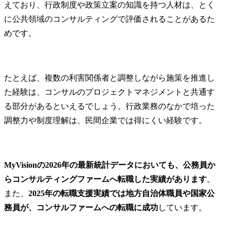
いただきます。

援

えており、行政制度や政策立案の知識を持つ人材は、とく
人事制度設計

・先端テク
に公共領域のコンサルティングで評価されることがあるた
研修設計

業化支援

めです。
制度運用支援

　- 大学や
業務改善等・・・

に関する、
② プロジェクト推進:プロ
市場性検討
ジェクトの管理を担って
とのマッチ
たとえば、複数の利害関係者と調整しながら施策を推進し
いただきます。

ネジメント
プロジェクト計画立案

業化に向けた
た経験は、コンサルのプロジェクトマネジメントと共通す
顧客折衝

る部分があるといえるでしょう。行政業務のなかで培った
スケジュール管理

● 得ること
調整力や制度理解は、民間企業では得にくい経験です。
品質管理

ル・経験

成果物レビュー

・海外で実
③ 営業・提案:主に提案を
最新のオー
作成しプレゼンすること
ションに関す
MyVisionの2026年の最新統計データにおいても、公務員か
をしていただきます。

・既存業務の
らコンサルティングファームへ転職した実績があります
。
経営課題ヒアリング

からの新規
提案資料作成

支援の経験

また、
2025年の転職支援実績では地方自治体職員や国家公
提案プレゼン

・協業支援/
務員が、コンサルファームへの転職に成功
しています。
クロージング

験

※アポイントは他の営業