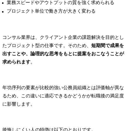
業務スピードやアウトプットの質を強く求められる
ションの再
プロジェクト単位で働き方が大きく変わる
プロジェクト事例

基づくター
・自動運転LV4車両の市場
マーと企業
ローンチ戦略策定

ンドの明確
・EVを活用したサービス
概算

事業開発・立ち上げ支援

コンサル業界は、クライアント企業の課題解決を目的とし
・国内市場向け自動運転
・ターゲッ
たプロジェクト型の仕事です。そのため、
短期間で成果を
モビリティサービス開発
者体験設計
出すことや、論理的な思考をもとに提案をおこなうことが
支援

ネルでのコ
求められます
。
・ソフトウェア事業強化
ョンプラン
に向けた全社トランスフ
な体験・共
ォーメーション

既存事業に
など

ビス・商品
年功序列の要素が比較的強い公務員組織とは評価軸が異な
立案

※テクノロジーを活用し
バックステー
るため、この違いに適応できるかどうかが転職後の満足度
た事業開発からデジタル
セス・デー
に影響します。
業務改革まで、企業のみ
ジー・組織
ならずモビリティ業界の
めたオペレ
構造を変えるようなトラ
デル改革

ンスフォーメーションの
後悔しにくい人の特徴は以下のとおりです。