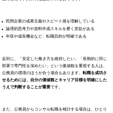
プランニングから実行支
・フロント
援を行っています。
義した体験
プロセス改
源・組織変
民間企業の成果主義やスピード感を理解している
用・データ
論理的思考力や資料作成スキルを磨く意欲がある
スタマーフ
ノロジー変
年収や成長機会など、転職目的が明確である
配賦含めた
革

・また、変
となる従業
反対に、「安定した働き方を維持したい」「長期的に同じ
る多様なス
部署で専門性を深めたい」という価値観を重視する人は、
ーのチェン
公務員の環境のほうが合う場合もあります。
転職を成功さ
ト推進・体験
せるためには、自分の価値観とキャリア目標を明確にした
●プロジェク
うえで判断することが重要
です。
保険業界

従来の保険
超えて、保
日々の関係
また、公務員からコンサル転職を検討する場合は、ひとり