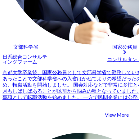
文部科学省
国家公務員
日系総合コンサルテ
コンサルタン
ィングファーム
京都大学卒業後、国家公務員として文部科学省で勤務してい
あったことで文部科学省への入省はかねてよりの希望だったの
め、転職活動を開始しました。 国会対応などで非常に多忙とな
月もしばしばあることが以前から悩みの種となっていました。
事項として転職活動を始めました。 一方で民間企業には公務
いう話も聞いていましたが、国家公務員からコンサルタント
複数いたことで視野に入れました。また、コンサルティング
View More
WLBが改善され、キャリアップも見込めるということが大きか
代さんに、WLBなどコンサルタントの働き方に関して詳しく
ている方だと感じたからです。コンサル業界でWLBが重視さ
となく知っていましたが、なぜ改善されているのか、どのよ