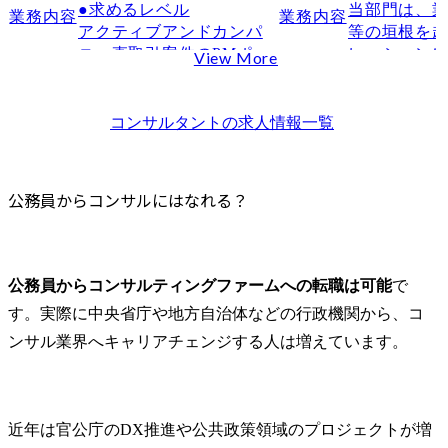
Q2.公務員からコンサル転職する場合、年収は上がりますか？
●求めるレベル

当部門は、業
業務内容
業務内容
アクティブアンドカンパ
等の垣根を
ニー直取引案件のPMポジ
レーション
View More
ションです。

業の構想・
既存顧客の深耕と新規顧
革、イノベ
客の営業と納品を求めて
築、実行支
コンサルタント
の求人情報一覧
います。

す。

社内のメンバーは若く、
中間層がいないため、PM
● 職務内容

公務員からコンサルにはなれる？
として背中を見せて納品
・クライア
とメンバーの育成を求め
セットを利
ます。

業連携(オー
営業では、他の営業職が
ション)に関す
公務員からコンサルティングファームへの転職は可能
で
もってきた顧客に対して
　- クライ
す。実際に中央省庁や地方自治体などの行政機関から、コ
提案書の作成を行いま
業支援、戦
す。

構築、外部
ンサル業界へキャリアチェンジする人は増えています。
チング支援、
●主な業務

・国内外の
① コンサルティング:納品
ベーション
物の作成や推進を担って
トアップ技
近年は官公庁のDX推進や公共政策領域のプロジェクトが増