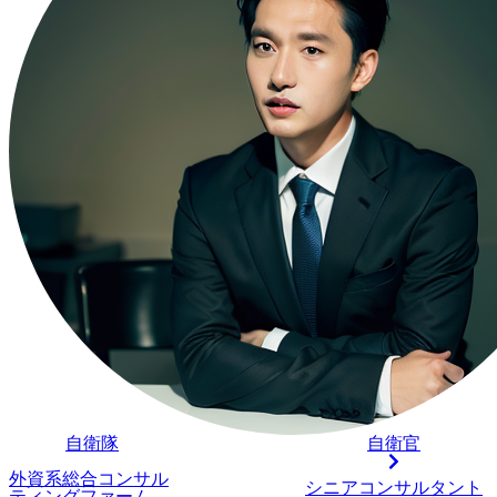
ムが決まったのですが、そこのファームから内定を獲得する
ように戦略を立てるべきかといった相談もできました。そこ
が求められているのかを頭に入れながら、面接対策を進める
思っています。 また、万が一本命のファームから内定が出な
プランも想定して、スケジューリングをしてもらえたことは
の選考に向かえる材料になりました。 本命だった中小企業向
を提供しているコンサルティングファームへの内定を獲得す
ことです。 本命ではない企業の面接では志望動機を上手く答
業から手厳しいフィードバックを受けてしまいました。 転職前
円、転職後は年収650万円になりました。 やりたいことど真
けたので、まずはこの仕事を100％楽しみたいです。中小企
日本経済の活性化に貢献できたらと思います。 
自衛隊
自衛官
外資系総合コンサル
シニアコンサルタント
ティングファーム