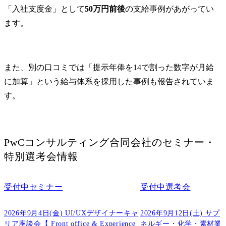
※テクノロジーを活用し
バックステー
「入社支度金」として
50万円前後
の支給事例があがってい
た事業開発からデジタル
セス・デー
ます。
業務改革まで、企業のみ
ジー・組織
ならずモビリティ業界の
めたオペレ
構造を変えるようなトラ
デル改革

ンスフォーメーションの
また、別の口コミでは「提示年俸を14で割った数字が月給
プランニングから実行支
・フロント
援を行っています。
義した体験
に加算」という給与体系を採用した事例も報告されていま
プロセス改
す。
源・組織変
用・データ
スタマーフ
ノロジー変
PwCコンサルティング合同会社
のセミナー・
配賦含めた
特別選考会情報
革

・また、変
となる従業
受付中
セミナー
受付中
選考会
る多様なス
ーのチェン
2026年9月4日(金) UI/UXデザイナーキャ
2026年9月12日(土) サ
ト推進・体験
リア座談会【 Front office & Experience 
ネルギー・化学・素材業