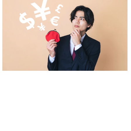
税金額を確認する
返還条件の有無など契約内容をきちんと確認する
実際に返還を求めることは労働基準法違反になることも
秘密保持に気を付ける
サインオンボーナスに釣られて判断をしない
コンサル転職ならMyVision
国内に展開するほぼすべてのコンサルファームとの強いコネクション
専門性が高くキャリア相談の質が高い
内定獲得後の条件交渉までサポート可能
まとめ
サインオンボーナスに関するFAQ
Q1.サインオンボーナスは必ず支給されるものですか？
Q2.サインオンボーナスは返還しなければならない場合がありますか？