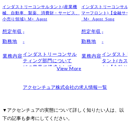
インダストリーコンサルタント(産業機
インダストリーコンサル
械、自動車、製薬、消費財・サービス、
マーフロント)【金融サ
小売り領域)_M+_Agent
_M+_Agent_Song
想定年収
-
想定年収
-
勤務地
-
勤務地
-
インダストリーコンサル
インダスト
業務内容
業務内容
ティング部門について

タント(カス
15の業界で構成されてい
ト)【金融サ
View More
る、業界特化型コンサル
は顧客(生活
ティング部門です。

人顧客および
める提供価値
アクセンチュア株式会社
の求人情報一覧
特定の産業領域に関する
義し、持続
高い経験・知見を活か
を実現する
し、その領域のクライア
深い知見を
▼アクセンチュアの実態について詳しく知りたい人は、以
ントに対するコンサルテ
起点とした
下の記事も参考にしてください。
ィングは勿論、クライア
るための要
ント同士をつなぎ、産業
ルティング集