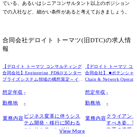
ている、あるいはシニアコンサルタント以上のポジション
での入社など、細かい条件があると考えておきましょう。
合同会社デロイト トーマツ(旧DTC)
の求人情
報
【デロイト トーマツ コンサルティング
【デロイト トーマツ コ
合同会社】Engineering_PD&I(エンター
合同会社】 ■ポテンシャル採用
プライズシステム領域の構想策定～イン
Chain & Network Oper
プリ支援)
ェーン領域)
想定年収
-
想定年収
-
勤務地
-
勤務地
-
ビジネス変革に伴うシス
クライアン
業務内容
業務内容
テム開発・移行に関わる
すべき姿、
コンサルティングサービ
改革の道筋
View More
スを提供しています。

けにとどま