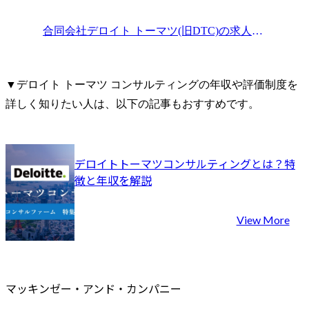
多様な業界における企業
オペレーシ
向けエンタープライズシ
ム基盤の構
合同会社デロイト トーマツ(旧DTC)
の求人情報一覧
ステムの大規模/高難度案
まで、当社
件に際し、新規構築/刷新/
に有するテ
マイグレーション/機能拡
材、アライ
▼デロイト トーマツ コンサルティングの年収や評価制度を
張を対象に、構想策定(業
ナーと連携し、E
詳しく知りたい人は、以下の記事もおすすめです。
務機能/アーキテクチャ/イ
での伴走型
ンフラ/プロジェクト計画)
ていただきま
から導入・定着化までを
また、ある
一貫して推進し、次世代
築・運用に
デロイトトーマツコンサルティングとは？特
サービスの社会実装やビ
ライアント
徴と年収を解説
ジネス変革を実現する中
た中立的な
核を担っていただきま
ューション
す。

に推進・実
View More
単なるシステム導入・構
ジェクト計
築にとどまらず、社会や
進体制を構築
クライアント企業の変革
切なコント
実行に向けて、AIやクラ
し、また運
マッキンゼー・アンド・カンパニー
ウドなどの先端技術を活
おいては効
用し、プロフェッショナ
て継続的な