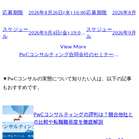
・ Future Design Lab 】
ト説明会・1日選考会 -Industr
●プロジェク
SCM【IX-VCX×EU&
応募期限
2026年8月26日(水) 16:00
応募期限
2026年8月2
保険業界

※
従来の保険
超えて、保
スケジュー
スケジュー
2026年9月4日(金) 19:00～
2026年9月
日々の関係
ル
ル
くことので
View More
モデルの構
定事業運営
PwCコンサルティング合同会社
のセミナー・特別選考会情報一覧
全体変革推
ド・マーケ
立案・実行
▼PwCコンサルの実態について知りたい人は、以下の記事
革、組織・
もおすすめです。
ータ利活用
度化、顧客
含めたカス
トの必要シ
PwCコンサルティングの評判は？競合他社と
案・開発

の比較や転職難易度を徹底解説
銀行業界

インターネ