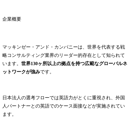
ルファームの一員とし
ていきます。
て、大規模かつ複雑な変
革を成功に導くととも
●主なタスク

企業概要
に、社会へのインパクト
・現状調査・
創出と自身の成長・自己
・業界ベス
実現を高い次元で両立で
ス・ベンチマ
きる環境です。

・あるべき
マッキンゼー・アンド・カンパニーは、世界を代表する戦
(実現手段選
略コンサルティング業界のリーダー的存在として知られて
※代表的なPJ事例※

定・提言

・大手グローバル製造業
・改革ロー
います。
世界130ヶ所以上の拠点を持つ広範なグローバルネ
の先進サービス提供プラ
行計画策定

ットワークが強み
です。
ットフォーム構想策定/導
・プロジェ
入

ジメント支援
・大手グローバル製造業
グコミッテ
の業務高度化を支えるAI
告、他)

日本法人の選考フローでは英語力がとくに重視され、外国
プラットフォーム構想策
など

人パートナーとの英語でのケース面接などが実施されてい
定/導入
●ユニットの特
ます。
弊社サプラ
域において