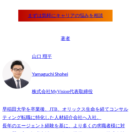
著者
山口 翔平
Yamaguchi Shohei
株式会社MyVision代表取締役
早稲田大学を卒業後、JTB、オリックス生命を経てコンサル
ティング転職に特化した人材紹介会社へ入社。

長年のエージェント経験を基に、より多くの求職者様に対