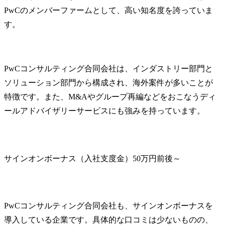
・ビジネス・業務・シス
規ビジネス
PwCのメンバーファームとして、高い知名度を誇っていま
テムの課題抽出、デジタ
ド戦略、マ
す。
ルを活用した変革テーマ
戦略、営業
企画・立案・実行推進

ル改革、顧客
・デジタル/IT戦略・計画
～実行支援

・企業のパ
PwCコンサルティング合同会社は、インダストリー部門と
ションの再
ソリューション部門から構成され、海外案件が多いことが
プロジェクト事例

基づくター
・自動運転LV4車両の市場
マーと企業
特徴です。また、M&Aやグループ再編などをおこなうディ
ローンチ戦略策定

ンドの明確
ールアドバイザリーサービスにも強みを持っています。
・EVを活用したサービス
概算

事業開発・立ち上げ支援

・国内市場向け自動運転
・ターゲッ
モビリティサービス開発
者体験設計
サインオンボーナス（入社支度金）50万円前後～
支援

ネルでのコ
・ソフトウェア事業強化
ョンプラン
に向けた全社トランスフ
な体験・共
ォーメーション

既存事業に
PwCコンサルティング合同会社も、サインオンボーナスを
など

ビス・商品
立案

導入している企業です。具体的な口コミは少ないものの、