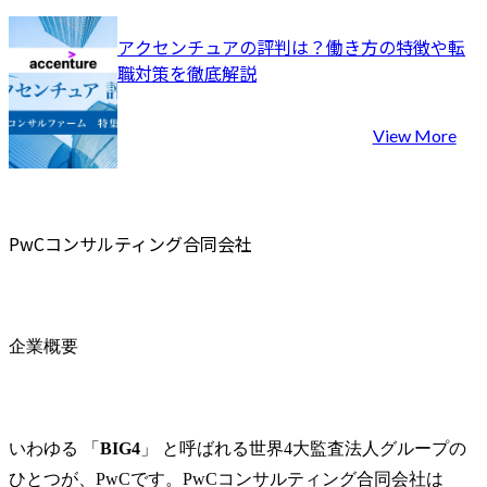
を横断してのコンサルテ
ィングも行っています。

プロジェク
アクセンチュアの評判は？働き方の特徴や転
本部だけで
職対策を徹底解説
本ポジションでは、自動
ンチュア全
車業界の経営/テクノロジ
材やサービ
ー・コンサルティングの
業して、企
View More
専門家として、主に下記
提供のフロ
を担当していただきま
に関わる変
す。

れを下支え
テクノロジ
PwCコンサルティング合同会社
主要なプロジェクトテー
業員体験含
マは以下の通りとなりま
テージに関
す。

めた全領域
・全社戦略策定、事業企
支援します。
画支援

企業概要
・営業改革、SCM改革、
●業務内容

CRM改革などの構想・計
担当業界に
画~実行支援

た中で、企
・消費者向けデジタルサ
のカウンタ
いわゆる 「
BIG4
」 と呼ばれる世界4大監査法人グループの
ービス・事業企画立案～
て下記をカバ
ひとつが、PwCです。PwCコンサルティング合同会社は
実行支援

フロントステ