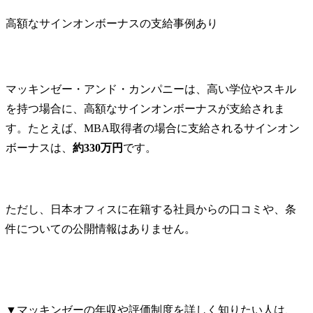
プクラスの
プライチェ
高額なサインオンボーナスの支給事例あり
を持つ経営
ト集団が在籍し、
グローバル
端テクノロ
マッキンゼー・アンド・カンパニーは、高い学位やスキル
て、日系企
を持つ場合に、高額なサインオンボーナスが支給されま
界に誇るサ
ン及び経営
す。たとえば、MBA取得者の場合に支給されるサインオン
基盤へ変革
ボーナスは、
約330万円
です。
サルティン
提供してい
製造業の事
ライチェー
ただし、日本オフィスに在籍する社員からの口コミや、条
バイザリー
件についての公開情報はありません。
クノロジー
する他ユニ
プ会社・外
連携しなが
下流までの
提供してい
▼マッキンゼーの年収や評価制度を詳しく知りたい人は、