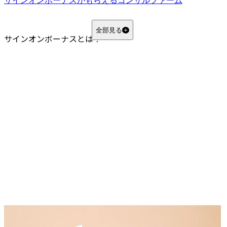
サインオンボーナスがもらえるコンサルファーム
アクセンチュア株式会社
企業概要
全部見る
サインオンボーナスとは？
サインオンボーナス（入社祝い金）30万円を支給
PwCコンサルティング合同会社
企業概要
サインオンボーナス（入社支度金）50万円前後～
デロイト トーマツ コンサルティング合同会社
企業概要
サインオンボーナスは交渉次第
マッキンゼー・アンド・カンパニー
企業概要
高額なサインオンボーナスの支給事例あり
その他日系のコンサルファーム
サインオンボーナスの交渉は複数ファームからの内定がカギ
サインオンボーナスをもらう際の注意点