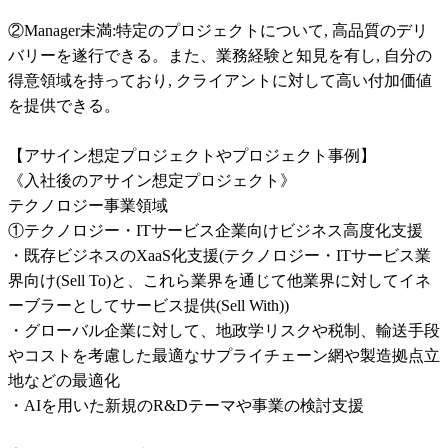
②Manager未満:特定のプロジェクトについて, 高品質のデリ
バリーを遂行できる。また、業務経験と知見を有し, 自分の
得意領域を持っており, クライアントに対して高い付加価値
を提供できる。

【アサイン想定プロジェクトやプロジェクト事例】

《入社後のアサイン想定プロジェクト》

テクノロジー事業領域

①テクノロジー・ITサービス企業向けビジネス高度化支援

・既存ビジネスのXaaS化支援(テクノロジー・ITサービス業
界向け(Sell To)と、これら業界を通じて他業界に対してイネ
ーブラーとしてサービス提供(Sell With))

・グローバル企業に対して、地政学リスクや税制、輸送手段
やコストを考慮した最適なサプライチェーン網や製造拠点立
地などの最適化

・AIを用いた新規のR&Dテーマや事業の検討支援
