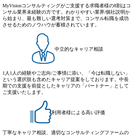
げるコン
ル危機管理体制の構築支援 ・
MyVisionコンサルティングがご支援する求職者様の8割はコ
ーチ機能を
BCP策定、BCM体制構築・高
ンサル業界未経験の方です。わかりやすい業界/個社説明か
こん
度化支援 ・危機対応マニュア
 *経済
ら始まり、最も難しい選考対策まで、コンサル転職を成功
ル、エスカレーションルー
国際関
ル、意思決定プロセスの整備
させるためのノウハウが蓄積されています。
保障貿易
・危機事象対応シミュレーシ
企業支援
ョン訓練支援 ・危機発生時の
ンクタン
PMO、経営インパクト分析、
庁、国際
各種調査支援 ・危機広報、ス
の政策・
テークホルダー対応支援 ・品
中立的なキャリア相談
ンサルテ
質不正、労務問題、不正会
*経営企
計、情報漏えい等の危機対応
ク管理、
支援 ・危機事象の原因分析・
トレード
再発防止支援 ・気候変動・自
の実務経
然災害を踏まえたBCP/BCM
1人1人の経験やご志向/ご事情に添い、「今は転職しない」
略テーマ
高度化支援 ・AI・データ活
という選択肢も含めたキャリア提案をしております。中長
般論のレ
用に伴うリスク管理・モニタ
期での支援を前提としたキャリアの「パートナー」として
らず、ク
リング体制整備支援 ・組織レ
業・供給
ジリエンス向上に向けた組織
ご支援いたします。
み込んだ
設計・業務プロセス構築支援
政策・規
・ESG・戦略リスクを踏まえ
を継続的
た将来リスクシナリオ分析支
決定に資
援 ●想定職位 コンサルタント
利用者様による高い評価
供したい
～シニアマネジャー ●役割お
よび責任 【Consultant /
保障・地
Senior Consultant】 ・プロジ
政策・規
ェクトで定められたスコー
丁寧なキャリア相談、適切なコンサルティングファームの
 *カン
プ・成果物に基づく分析、設