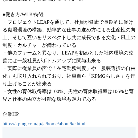
●働き方/WLB/待遇

・プロジェクトLEAPを通じて、社員が健康で長期的に働け
る職場環境の構築、効率的な仕事の進め方による生産性の向
上、そして互いをリスペクトし共に成長できる文化・風土の
制度・カルチャーが備わっている

・他のファームと異なり、LEAPを初めとした社内環境の改
善には一般社員がボトムアップに関与出来る

・実際に従業員の声で「在宅勤務制度」や「服装選択の自由
化」も取り入れられており、社員自ら「KPMGらしさ」を作
り上げることが出来る

・女性の育休取得率は100%、男性の育休取得率は106%と育
児と仕事の両立が可能な環境も魅力である
企業HP
https://kpmg.com/jp/ja/home/about/kc.html