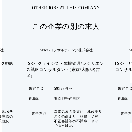
OTHER JOBS AT THIS COMPANY
この企業の別の求人
会社
KPMGコンサルティング株式会社
K
スク戦略
[SRS]クライシス・危機管理/レジリエン
[SRS
ス戦略コンサルタント(東京/大阪/名古
コンサ
屋)
595万円～
想定年収
想定年
勤務地
東京都千代田区
勤務地
、地政学
異常気象の激甚化、地政学リ
業務内容
業務内
護主義の
スクの高まり、品質・労務・
策強化、
不正会計等の不祥事、サイバ
View More
・経済制
ーインシデント、レピュテー
権競争の
ションリスク、AI・データ活