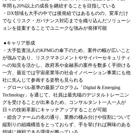
年間も20%以上の成長を継続することを目指している

・DX領域も大手の中では後発組ではあるものの、変革だけ
でなくリスク・ガバナンス対応までを織り込んだソリューシ
ョンを提案することでユニークな強みが発揮可能

 ●キャリア形成

・大手監査法人のKPMGの傘下のため、案件の幅が広いこと
が強みであり、リスクマネジメントやサイバーセキュリティ
への知見を活かし、政府系や金融系の案件を数多く手掛ける
一方、最近では宇宙産業等の社会イノベーション事業にも他
社に先んじて参画する姿勢も見られる

・グローバル基準の最新プログラム「Digital & Emerging 
Technology」を通じて、社員は最先端のデジタルトレーニン
グを受けることが出来るため、コンサルタント一人一人が
日々の技術革新にキャッチアップすることが可能

・総合ファームの名の通り、業務の棲み分けや役割について
縦割りの組織構造をとっておらず、手を挙げれば興味のある
領域に挑戦できる環境が整っている。
