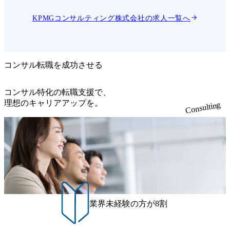
グローバ
用に伴う新たなリスクなど、
済安全保
企業が直面する危機はより複
KPMGコンサルティング株式会社
の求人一覧へ
踏まえた
雑かつ連鎖的になっていま
営課題と
す。 企業に求められているの
は、危機発生後の対応力だけ
情勢を正
ではありません。平時から危
なく、そ
機を想定し、経営層・事業部
略、サプ
門・リスク管理・広報・法
コンサル転職を成功させる
管理、投
務・人事・IT等が連携できる
営、リス
体制を整え、事業継続、危機
うな影響
広報、意思決定、再発防止ま
コンサル特化の転職支援で、
め、具体
でを一体で機能させることが
理想のキャリアアップを。
Consulting
込むこと
重要になっています。 本ポジ
ポジ
ションでは、クライシスマネ
全保障・
ジメント、BCP/BCM、危機
る政策・
対応体制構築、シミュレーシ
サーチ、
ョン訓練、危機発生時の対応
析、シナ
支援、原因分析・再発防止、
ジェンス
組織レジリエンス向上に向け
、サプラ
た仕組みづくりを支援しま
価、技術
す。 単なるマニュアル整備や
コンプラ
有事対応にとどまらず、企業
理体制の
が不確実性の高い環境下でも
戦略提言
事業を継続し、信頼を維持
業界未経験の方が8割
します。
し、変化に適応できる経営基
供にとど
盤を構築することがミッショ
・国際情
ンです。 ●主な支援テーマ・
の経営判
プロジェクト事例 ・グローバ