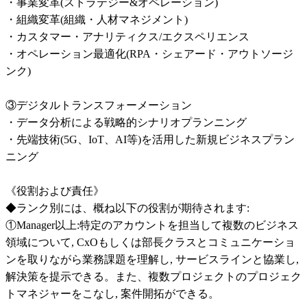
・事業変革(ストラテジー&オペレーション)

・組織変革(組織・人材マネジメント)

・カスタマー・アナリティクス/エクスペリエンス

・オペレーション最適化(RPA・シェアード・アウトソージ
ンク)

③デジタルトランスフォーメーション

・データ分析による戦略的シナリオプランニング

・先端技術(5G、IoT、AI等)を活用した新規ビジネスプラン
ニング

《役割および責任》

◆ランク別には、概ね以下の役割が期待されます:

①Manager以上:特定のアカウントを担当して複数のビジネス
領域について, CxOもしくは部長クラスとコミュニケーショ
ンを取りながら業務課題を理解し, サービスラインと協業し, 
解決策を提示できる。また、複数プロジェクトのプロジェク
トマネジャーをこなし, 案件開拓ができる。
