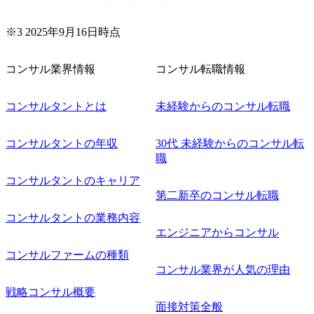
想定
エンス領域におけるサービス
nior
開発・チーム貢献 ●業務内容
コンサルティング業務 (変更
※3 2025年9月16日時点
の範囲)当社の指定する業務
ロジェクトで
・成果物
コンサル業界情報
コンサル転職情報
、資料作
安全保
通商政
コンサルタントとは
未経験からのコンサル転職
規制、サ
関する情
政策・規
るリサー
コンサルタントの年収
30代 未経験からのコンサル転
クライア
職
クライア
性を踏ま
コンサルタントのキャリア
ナリオ分
第二新卒のコンサル転職
位者と連
容の具体
コンサルタントの業務内容
経験を活
エンジニアからコンサル
*下位メ
導
コンサルファームの種類
*プロジェ
クロージ
コンサル業界が人気の理由
ト *調
ーチ、論
戦略コンサル概要
のリード
面接対策全般
営課題・