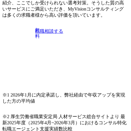
紹介、ここでしか受けられない選考対策。そうした質の高
情勢、通
計、資料作成、実行支援 ・危
関する調
機管理、BCP/BCM、レジリ
いサービスにご満足いただき、MyVisionコンサルティング
保障・地
エンス、ESG・戦略リスク等
は多くの求職者様から高い評価を頂いています。
インテリ
に関する調査・論点整理 ・危
 *経営
機対応体制、業務プロセス、
ーフィン
規程・マニュアル等の整備支
無
転職相談する
ン資料作
援 ・クライアントの業界・事
料
関するシ
業特性を踏まえた課題整理、
価、対応
改善提案 ・シミュレーション
ェーンリ
訓練、ワークショップ、イン
重要品
タビュー等の実行支援 ・下位
 *経済
メンバーへの助言・指導
サプライ
【Manager以上】 ・プロジェ
戦略の立
クトの組成、遂行、クロージ
ンプライ
ングまでのマネジメント ・ク
経済制
ライアント期待値、スケジュ
関する体
ール、タスク、成果物品質の
出対策、
管理 ・経営層、リスク管理、
の管理態
広報、法務、人事、IT、事業
全保障・
部門等との対話を通じた課題
※1 2026年1月に内定承諾し、弊社経由で年収アップを実現
るリスク
設定・解決方針の策定 ・危機
した方の平均値
度化支援
管理体制、BCP/BCM、危機
退、組織
対応訓練、再発防止策等の設
う地政
計・推進 ・Consultant /
*政策・
Senior Consultantへの作業指
※2 厚生労働省職業安定局 人材サービス総合サイトより 最
事業機
示、レビュー、育成 ・新規案
新2025年度（2025年4月~2026年3月）におけるコンサル特化
ルール形
件獲得に向けた提案活動 ・ク
転職エージェント支援実績数比較
学連携に
ライシスマネジメント/レジリ