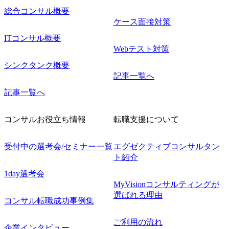
リスク分
総合コンサル概要
整備支援
ケース面接対策
Senior
業指示、品
ITコンサル概要
経営層・
告、ディ
Webテスト対策
形成支援
けた提案
シンクタンク概要
・地政学
記事一覧へ
サービス
マ企画、
記事一覧へ
グ業務
指定する
コンサルお役立ち情報
転職支援について
受付中の選考会/セミナー一覧
エグゼクティブコンサルタン
ト紹介
1day選考会
MyVisionコンサルティングが
選ばれる理由
コンサル転職成功事例集
ご利用の流れ
企業インタビュー