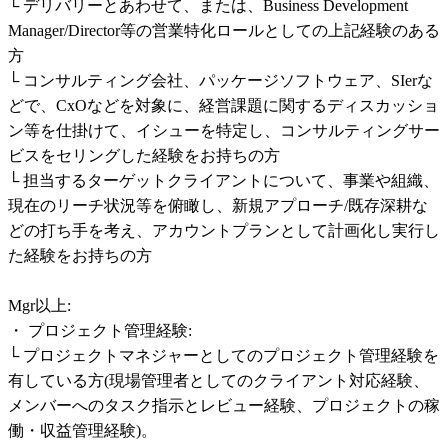
└ デリバリーとあわせて、または、Business Development 
Manager/Director等の営業特化ロールとしての上記経験のある
方

└ コンサルティング会社、パッケージソフトウェア、SIerな
どで、CxOなどを対象に、経営課題に関するディスカッショ
ン等を仕掛けて、イシューを特定し、コンサルティングサー
ビスをセリングした経験をお持ちの方

└ 担当するターゲットクライアントについて、事業や組織、
現在のリーチ状況等を俯瞰し、新規アプローチ/既存深耕な
どの打ち手を考え、アカウントプランとして計画化し実行し
た経験をお持ちの方

Mgr以上:

・ プロジェクト管理経験:

└ プロジェクトマネジャーとしてのプロジェクト管理経験を
有している方(現場管理者としてのクライアント対応経験、
メンバーへのタスク指示とレビュー経験、プロジェクトの稼
働・収益管理経験)。
