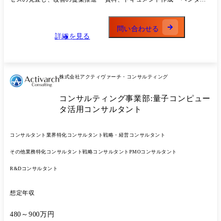
ステム運営に関わるプロジェクトマネジメント支援 ●某メガバンク様/IT
管理 ・クライアントとの折衝、進捗管理、スケジュール管理 ・品質管
コンサルティング 勘定系システムにおける構築・導入・移行プロジェク
理、ドキュメントレビュー等の業務
ト ●大手証券企業様/ITコンサルティング サイバーセキュリティ脆弱性
問い合わせる
対応の迅速化プロジェクト
詳細を見る
株式会社アクティヴァーチ・コンサルティング
コンサルティング事業部:量子コンピュー
タ活用コンサルタント
コンサルタント
業界特化コンサルタント
戦略・経営コンサルタント
その他業務特化コンサルタント
戦略コンサルタント
PMOコンサルタント
R&Dコンサルタント
想定年収
480～900万円