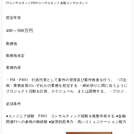
ITコンサルタント
PMOコンサルタント
金融コンサルタント
想定年収
480～900万円
勤務地
勤務地未定
業務内容
・PM・PMO 行員代替として案件の管理及び案件推進を行う。 ・IT企
画・業務改善のいずれかの業務を想定する ・締め切りに間に合うように
プロジェクト活動を計画、スケジュール、または調整する。 ・プロジェ
クトの目的やスケジュールを確認することで、資材、スタッフ、資金な
どのプロジェクトのニーズを特定する。 ・予算、スケジュール、範囲が
必須条件
確実に守られるよう、プロジェクトの実行を管理する。 ・プロジェクト
スタッフが負担したコストを監視し、予算上の問題を特定する。 ・初期
●エンジニア経験 PMO コンサルティング経験を複数年有する ●金融
または追加のプロジェクト用人材・資材の必要性を確認する。 【プロジ
関連PJへの参画の御経験 ●論理的思考力・高いコミュニケーション能力
ェクト事例】 ●大手小売企業様/戦略コンサルティング ・ネットスーパ
ーシステム運営に関わるプロジェクトマネジメント支援 ●某メガバンク