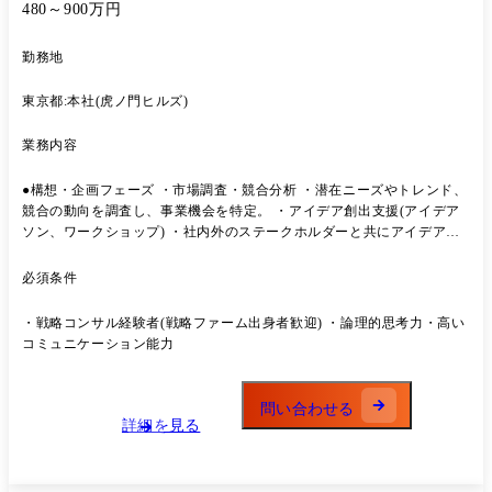
480～900万円
勤務地
東京都:本社(虎ノ門ヒルズ)
業務内容
●構想・企画フェーズ ・市場調査・競合分析 ・潜在ニーズやトレンド、
競合の動向を調査し、事業機会を特定。 ・アイデア創出支援(アイデア
ソン、ワークショップ) ・社内外のステークホルダーと共にアイデアを
創出。 ・ビジネスモデル設計 ・顧客セグメント、提供価値、収益構造
などを整理(例:ビジネスモデルキャンバスの活用) ●検証・立ち上げフェ
必須条件
ーズ ・PoC(概念実証)設計・実行支援 ・小規模な実験を通じて仮説を検
証。 ・ユーザーインタビュー・プロトタイピング ・顧客の声を反映し
・戦略コンサル経験者(戦略ファーム出身者歓迎) ・論理的思考力・高い
たプロトタイプの作成とフィードバック収集。 ・KPI設計とモニタリン
コミュニケーション能力
グ体制構築 ・成功指標の設定と、進捗管理の仕組みづくり。 ●事業化・
拡大フェーズ ・事業計画書の作成支援 ・投資家や経営層への説明資
料、資金調達用のピッチ資料など。 ・マーケティング戦略立案 ・ター
問い合わせる
ゲティング、チャネル戦略、プロモーション施策の設計。 ・組織・体制
詳細を見る
構築支援 ・新規事業専任チームの立ち上げや、社内イントレプレナー制
度の設計。 ●社内浸透・文化醸成 ・イノベーション文化の定着支援 ・
社内教育、制度設計、評価制度の見直しなど。 ・ナレッジマネジメント