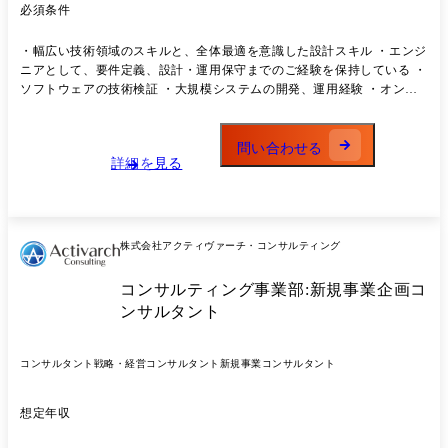
コンサルティングの知見を活かし、変化に強いソリューションを提供す
必須条件
ることで、業界をリードする存在となる。 Value:挑戦-常に新しい技術や
手法に挑み、変化をチャンスと捉える 誠実-お客様・社会・仲間に対し
・幅広い技術領域のスキルと、全体最適を意識した設計スキル ・エンジ
て誠実に向き合い、信頼を築く 協働-多様な専門性を尊重し、チームで
ニアとして、要件定義、設計・運用保守までのご経験を保持している ・
価値を最大化する 成長-個人と組織の成長を追求し、学び続ける文化を
ソフトウェアの技術検証 ・大規模システムの開発、運用経験 ・オンプ
育む ITプロジェクトの全フェーズ(企画・設計・開発・運用・保守)を一
レミス、クラウドにおけるシステム設計経験 ・4名以上のプロジェクト
貫してカバーすることで、クライアントにより深く寄り添いながら、コ
マネジメント経験
ンサルティング事業部とのサイクリックな連携によるシナジー創出を目
問い合わせる
指します。 コンサルマインドを持ち、より高い視座から課題を捉え、高
詳細を見る
品質かつ効率的な技術提供を実現するテクノロジー集団として事業価値
の最大化を目指しています。 部門立ち上げフェーズに伴い、尽力いただ
ける方を募集しています。
株式会社アクティヴァーチ・コンサルティング
コンサルティング事業部:新規事業企画コ
ンサルタント
コンサルタント
戦略・経営コンサルタント
新規事業コンサルタント
想定年収