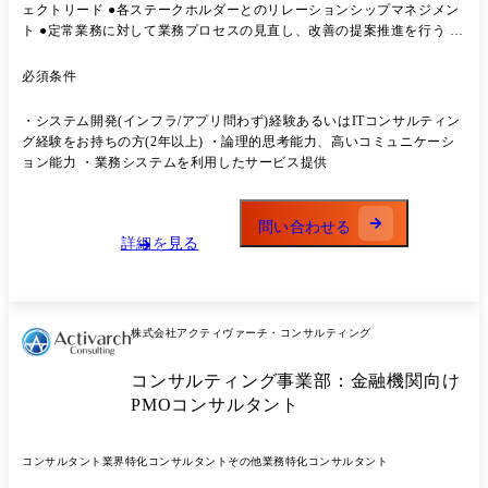
ェクトリード ●各ステークホルダーとのリレーションシップマネジメン
ト ●定常業務に対して業務プロセスの見直し、改善の提案推進を行う ●
資料、ドキュメント作成 ●ベンダー管理 ●クライアントとの折衝、進捗
管理、スケジュール管理 ●品質管理、ドキュメントレビュー等の業務 プ
必須条件
ロジェクト事例 ●大手小売企業様/戦略コンサルティング ネットスーパ
ーシステム運営に関わるプロジェクトマネジメント支援 ●某メガバンク
・システム開発(インフラ/アプリ問わず)経験あるいはITコンサルティン
様/ITコンサルティング 勘定系システムにおける構築・導入・移行プロ
グ経験をお持ちの方(2年以上) ・論理的思考能力、高いコミュニケーシ
ジェクト ●大手証券企業様/ITコンサルティング サイバーセキュリティ
ョン能力 ・業務システムを利用したサービス提供
脆弱性対応の迅速化プロジェクト
問い合わせる
詳細を見る
株式会社アクティヴァーチ・コンサルティング
コンサルティング事業部：金融機関向け
PMOコンサルタント
コンサルタント
業界特化コンサルタント
その他業務特化コンサルタント