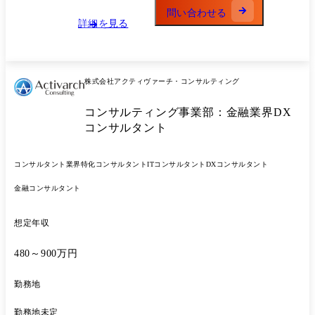
様/ITコンサルティング ・勘定系システムにおける構築・導入・移行プ
問い合わせる
ロジェクト ●大手証券企業様/ITコンサルティング ・サイバーセキュリ
詳細を見る
ティ脆弱性対応の迅速化プロジェクト
株式会社アクティヴァーチ・コンサルティング
コンサルティング事業部：金融業界DX
コンサルタント
コンサルタント
業界特化コンサルタント
ITコンサルタント
DXコンサルタント
金融コンサルタント
想定年収
480～900万円
勤務地
勤務地未定