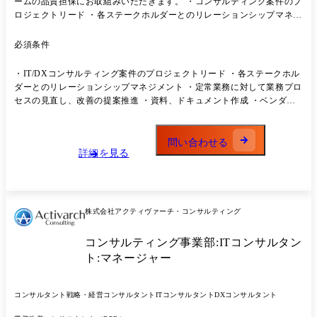
ームの品質担保にお取組みいただきます。 ・コンサルティング案件のプ
ロジェクトリード ・各ステークホルダーとのリレーションシップマネジ
メント ・定常業務に対して業務プロセスの見直し、改善の提案推進を行
う ・資料、ドキュメント作成 ・ベンダー管理 ・クライアントとの折
必須条件
衝、進捗管理、スケジュール管理 ・品質管理、ドキュメントレビュー等
の業務 【プロジェクト事例】 ●大手小売企業様/戦略コンサルティング
・IT/DXコンサルティング案件のプロジェクトリード ・各ステークホル
ネットスーパーシステム運営に関わるプロジェクトマネジメント支援 ●
ダーとのリレーションシップマネジメント ・定常業務に対して業務プロ
某メガバンク様/ITコンサルティング 勘定系システムにおける構築・導
セスの見直し、改善の提案推進 ・資料、ドキュメント作成 ・ベンダー
入・移行プロジェクト ●大手証券企業様/ITコンサルティング サイバー
管理 ・クライアントとの折衝、進捗管理、スケジュール管理 ・品質管
セキュリティ脆弱性対応の迅速化プロジェクト
理、ドキュメントレビュー等の業務 ・専門分野においてスペシャリスト
として情報発信が行える
問い合わせる
詳細を見る
株式会社アクティヴァーチ・コンサルティング
コンサルティング事業部:ITコンサルタン
ト:マネージャー
コンサルタント
戦略・経営コンサルタント
ITコンサルタント
DXコンサルタント