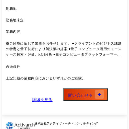
勤務地
勤務地未定
業務内容
※ご経験に応じて業務をお任せします。 ●クライアントのビジネス課題
の特定と量子技術により解決策の提案 ●量子コンピュータ活用のユース
ケース探索・評価、ROI分析 ●量子コンピュータプラットフォーマーと
連携したPoC(概念実証)やシステム要件定義 ●プロジェクトマネジメン
ト(進捗・課題・リスク管理) ●クライアント向けの教育・啓蒙活動、チ
必須条件
ェンジマネジメント支援 ●産学官・スタートアップ等とのエコシステム
構築、新規事業開発 【プロジェクト事例】 ●大手小売企業様/戦略コン
上記記載の業務内容におけるいずれかのご経験。
サルティング ネットスーパーシステム運営に関わるプロジェクトマネジ
メント支援 ●某メガバンク様/ITコンサルティング 勘定系システムにお
ける構築・導入・移行プロジェクト ●大手証券企業様/ITコンサルティン
問い合わせる
グ サイバーセキュリティ脆弱性対応の迅速化プロジェクト
詳細を見る
株式会社アクティヴァーチ・コンサルティング