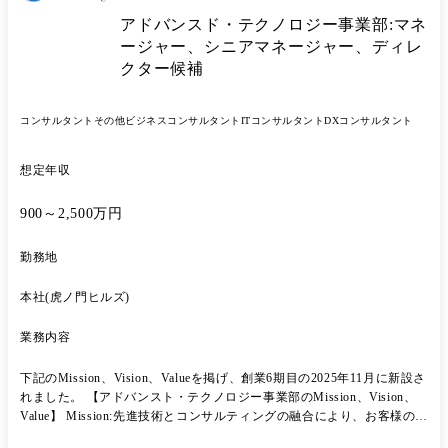
アドバンスド・テクノロジー事業部:マネ
ージャー、シニアマネージャー、ディレ
クター候補
コンサルタント
その他ビジネスコンサルタント
ITコンサルタント
DXコンサルタント
想定年収
900～2,500万円
勤務地
本社(虎ノ門ヒルズ)
業務内容
下記のMission、Vision、Valueを掲げ、創業6期目の2025年11月に新設さ
れました。 【アドバンスト・テクノロジー事業部のMission、Vision、
Value】 Mission:先進技術とコンサルティングの融合により、お客様の事
業成長を支援し、持続可能な未来の創造に貢献する。 Vision:技術革新と