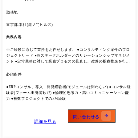
勤務地
東京都:本社(虎ノ門ヒルズ)
業務内容
※ご経験に応じて業務をお任せします。 ●コンサルティング案件のプロ
ジェクトリード ●各ステークホルダーとのリレーションシップマネジメ
ント ●定常業務に対して業務プロセスの見直し、改善の提案推進を行う
●資料、ドキュメント作成 ●ベンダー管理 ●クライアントとの折衝、進捗
管理、スケジュール管理 ●品質管理、ドキュメントレビュー等の業務 プ
必須条件
ロジェクト事例 ●大手小売企業様/戦略コンサルティング ネットスーパ
ーシステム運営に関わるプロジェクトマネジメント支援 ●某メガバンク
●ERPコンサル、導入、開発経験者(モジュールは問わない) ●コンサル経
様/ITコンサルティング 勘定系システムにおける構築・導入・移行プロ
験者(ファーム出身者歓迎) ●論理的思考力・高いコミュニケーション能
ジェクト ●大手証券企業様/ITコンサルティング サイバーセキュリティ
力 ●複数プロジェクトでのPM経験
脆弱性対応の迅速化プロジェクト
問い合わせる
詳細を見る