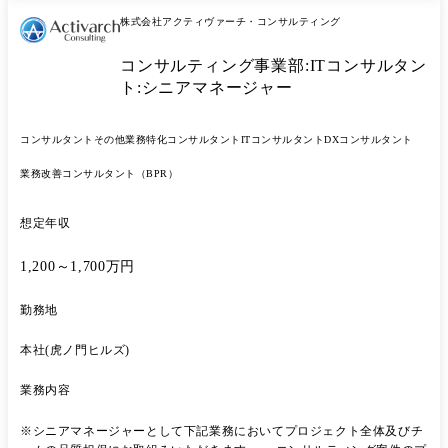
支援 ・成功・失敗事例の蓄積と共有の仕組みづくり。 【プロジェクト
株式会社アクティヴァーチ・コンサルティング
事例】 ●大手小売企業様/戦略コンサルティング ネットスーパーシステ
ム運営に関わるプロジェクトマネジメント支援 ●某メガバンク様/ITコン
コンサルティング事業部:ITコンサルタン
サルティング 勘定系システムにおける構築・導入・移行プロジェクト ●
大手証券企業様/ITコンサルティング サイバーセキュリティ脆弱性対応
ト:シニアマネージャー
の迅速化プロジェクト
コンサルタント
その他業務特化コンサルタント
ITコンサルタント
DXコンサルタント
業務改善コンサルタント（BPR）
想定年収
1,200～1,700万円
勤務地
本社(虎ノ門ヒルズ)
業務内容
※シニアマネージャーとして下記業務においてプロジェクト全体及びチ