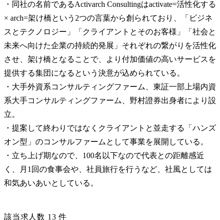
・同社の名前であるActivarch Consultingはactivate=活性化する 
× arch=架け橋という2つの言葉から創られており、「ビジネ
スとテクノロジー」「クライアントとそのお客様」「社会と
未来へ向けた企業の持続的発展」それぞれの繋がりを活性化
させ、架け橋となることで、より付加価値の高いサービスを
提供する集団になるという決意が込められている。

・大手外資系コンサルティングファーム、東証一部上場内資
系大手コンサルティングファーム、野村證券出身者により設
立。

・提案して終わりではなくクライアントと並走する「ハンズ
オン型」のコンサルファームとして事業を展開している。

・立ち上げ期なので、100名以下なので代表との距離感近
く、月1回の食事会や、社員旅行を行うなど、社風としては
和気あいあいとしている。
該当求人数
13
件