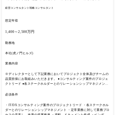
経営コンサルタント
戦略コンサルタント
想定年収
1,400～2,500万円
勤務地
本社(虎ノ門ヒルズ)
業務内容
※ディレクターとして下記業務においてプロジェクト全体及びチームの
品質担保にお取組みいただきます。 ●コンサルティング案件のプロジェ
クトリード ●各ステークホルダーとのリレーションシップマネジメント
●定常業務に対して業務プロセスの見直し、改善の提案推進を行う ●資
料、ドキュメント作成 ●ベンダー管理 ●クライアントとの折衝、進捗管
必須条件
理、スケジュール管理 ●品質管理、ドキュメントレビュー等の業務 ●50
名程度のユニットメンバーのメンバー管理 その他組織の仕組み作りやカ
・IT/DXコンサルティング案件のプロジェクトリード ・各ステークホル
ルチャー醸成にもお取組みいただきたいと考えております。 【プロジェ
ダーとのリレーションシップマネジメント ・定常業務に対して業務プロ
クト事例】 ●大手小売企業様/戦略コンサルティング ネットスーパーシ
セスの見直し、改善の提案推進 ・資料、ドキュメント作成 ・ベンダー