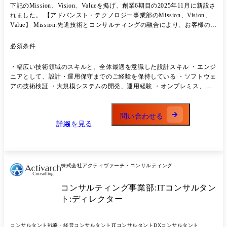
下記のMission、Vision、Valueを掲げ、創業6期目の2025年11月に新設さ
れました。 【アドバンスト・テクノロジー事業部のMission、Vision、
Value】 Mission:先進技術とコンサルティングの融合により、お客様の事
業成長を支援し、持続可能な未来の創造に貢献する。 Vision:技術革新と
コンサルティングの知見を活かし、変化に強いソリューションを提供す
必須条件
ることで、業界をリードする存在となる。 Value:挑戦-常に新しい技術や
手法に挑み、変化をチャンスと捉える 誠実-お客様・社会・仲間に対し
・幅広い技術領域のスキルと、全体最適を意識した設計スキル ・エンジ
て誠実に向き合い、信頼を築く 協働-多様な専門性を尊重し、チームで
ニアとして、設計・運用保守までのご経験を保持している ・ソフトウェ
価値を最大化する 成長-個人と組織の成長を追求し、学び続ける文化を
アの技術検証 ・大規模システムの開発、運用経験 ・オンプレミス、ク
育む ITプロジェクトの全フェーズ(企画・設計・開発・運用・保守)を一
ラウドにおけるシステム設計経験
貫してカバーすることで、クライアントにより深く寄り添いながら、コ
ンサルティング事業部とのサイクリックな連携によるシナジー創出を目
問い合わせる
指します。 コンサルマインドを持ち、より高い視座から課題を捉え、高
詳細を見る
品質かつ効率的な技術提供を実現するテクノロジー集団として事業価値
の最大化を目指しています。 部門立ち上げフェーズに伴い、尽力いただ
ける方を募集しています。
株式会社アクティヴァーチ・コンサルティング
コンサルティング事業部:ITコンサルタン
ト:ディレクター
コンサルタント
戦略・経営コンサルタント
ITコンサルタント
DXコンサルタント