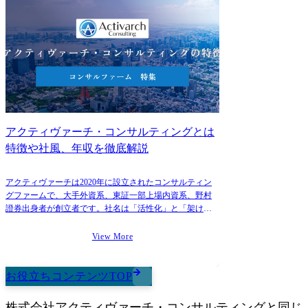
アクティヴァーチ・コンサルティングとは
特徴や社風、年収を徹底解説
アクティヴァーチは2020年に設立されたコンサルティン
グファームで、大手外資系、東証一部上場内資系、野村
證券出身者が創立者です。社名は「活性化」と「架け
橋」を意味し、ビジネスとテクノロジー、クライアント
と社会との間で持続可能な発展を目指し、各業界に高付
View More
加価値サービスを提供しています。
お役立ちコンテンツTOP
株式会社アクティヴァーチ・コンサルティング
と同じ