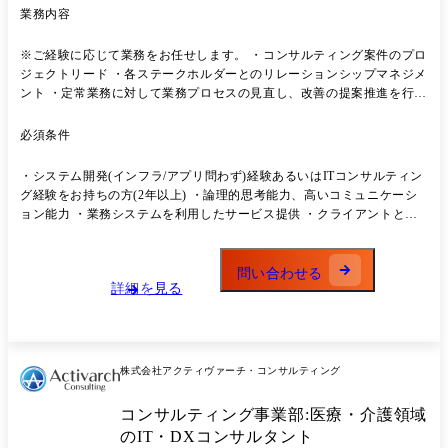
業務内容
※ご経験に応じて業務をお任せします。 ・コンサルティング案件のプロ
ジェクトリード ・各ステークホルダーとのリレーションシップマネジメ
ント ・定常業務に対して業務プロセスの見直し、改善の提案推進を行う
・資料、ドキュメント作成 ・ベンダー管理 ・クライアントとの折衝、
進捗管理、スケジュール管理 ・品質管理、ドキュメントレビュー等の業
必須条件
務 【プロジェクト事例】 ●大手小売企業様/戦略コンサルティング ネッ
トスーパーシステム運営に関わるプロジェクトマネジメント支援 ●某メ
・システム開発(インフラ/アプリ問わず)経験あるいはITコンサルティン
ガバンク様/ITコンサルティング 勘定系システムにおける構築・導入・
グ経験をお持ちの方(2年以上) ・論理的思考能力、高いコミュニケーシ
移行プロジェクト ●大手証券企業様/ITコンサルティング サイバーセキ
ョン能力 ・業務システムを利用したサービス提供 ・クライアントとの
ュリティ脆弱性対応の迅速化プロジェクト
顧客折衝経験
問い合わせる
詳細を見る
株式会社アクティヴァーチ・コンサルティング
コンサルティング事業部:医療・介護領域
のIT・DXコンサルタント