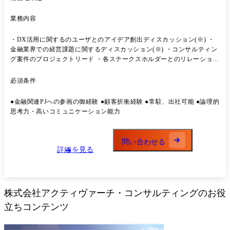
業務内容
・DX活用に関するのユーザとのアイデア創出ディスカッション(※) ・
金融業界での経営課題に関するディスカッション(※) ・コンサルティン
グ案件のプロジェクトリード ・各ステークスホルダーとのリレーション
シップマネジメント ・業務プロセス見直し、改善の提案推進 ・資料、
ドキュメントの作成 ・ベンダー管理 ・クライアントとの折衝、進捗管
必須条件
理、スケジュール管理 ・品質管理、ドキュメントレビュー等の業務 ・
基本設計、詳細設計などの開発案 (※)は必須ではないがあれば尚良 【プ
●金融関連PJへの参画の御経験 ●顧客折衝経験 ●常駐、出社可能 ●論理的
ロジェクト事例】 ●大手小売企業様/戦略コンサルティング ・ネットス
思考力・高いコミュニケーション能力
ーパーシステム運営に関わるプロジェクトマネジメント支援 ●某メガバ
ンク様/ITコンサルティング ・勘定系システムにおける構築・導入・移
行プロジェクト ●大手証券企業様/ITコンサルティング ・サイバーセキ
問い合わせる
ュリティ脆弱性対応の迅速化プロジェクト
詳細を見る
株式会社アクティヴァーチ・コンサルティング
のお役
立ちコンテンツ