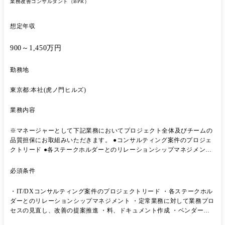
業務改善コンサルタント（BPR）
想定年収
900～1,450万円
勤務地
東京都:本社(虎ノ門ヒルズ)
業務内容
※マネージャーとして下記業務においてプロジェクト全体及びチームの
品質担保にお取組みいただきます。 ●コンサルティング案件のプロジェ
クトリード ●各ステークホルダーとのリレーションシップマネジメント
●定常業務に対して業務プロセスの見直し、改善の提案推進を行う ●資
料、ドキュメント作成 ●ベンダー管理 ●クライアントとの折衝、進捗管
必須条件
理、スケジュール管理 ●品質管理、ドキュメントレビュー等の業務 【プ
ロジェクト事例】 ・大手小売企業様/戦略コンサルティング ネットスー
・IT/DXコンサルティング案件のプロジェクトリード ・各ステークホル
パーシステム運営に関わるプロジェクトマネジメント支援 ・某メガバン
ダーとのリレーションシップマネジメント ・定常業務に対して業務プロ
ク様/ITコンサルティング 勘定系システムにおける構築・導入・移行プ
セスの見直し、改善の提案推進 ・料、ドキュメント作成 ・ベンダー管
ロジェクト ・大手証券企業様/ITコンサルティング サイバーセキュリテ
理 ・クライアントとの折衝、進捗管理、スケジュール管理 ・品質管