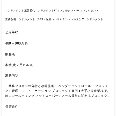
コンサルタント
業界特化コンサルタント
ITコンサルタント
DXコンサルタント
業務改善コンサルタント（BPR）
医療コンサルタント
ヘルスケアコンサルタント
想定年収
480～900万円
勤務地
本社(虎ノ門ヒルズ)
業務内容
・業務プロセスの分析と改善提案 ・ベンダーコントロール ・プロジェ
クト管理・コミュニケーション プロジェクト事例 ●大手小売企業様/戦
略コンサルティング ネットスーパーシステム運営に関わるプロジェクト
マネジメント支援 ●某メガバンク様/ITコンサルティング 勘定系システ
ムにおける構築・導入・移行プロジェクト ●大手証券企業様/ITコンサル
必須条件
ティング サイバーセキュリティ脆弱性対応の迅速化プロジェクト