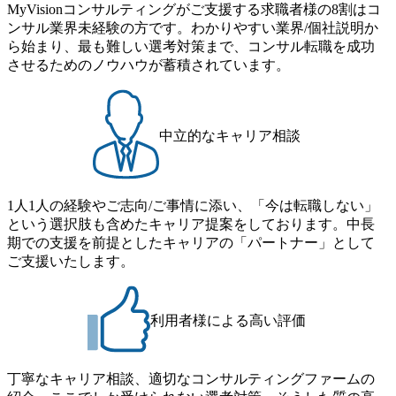
成長支援、
ロジェクトチームのマネジメ
MyVisionコンサルティングがご支援する求職者様の8割はコ
業務改善
ント ・若手コンサルタントの
ンサル業界未経験の方です。わかりやすい業界/個社説明か
育成 ・コンサルティング組織
こと。そ
ら始まり、最も難しい選考対策まで、コンサル転職を成功
拡大への貢献 <業務内容> ●
けでは決
実行計画策定 ・DX/AX推進
させるためのノウハウが蓄積されています。
せん。私
支援 ●プロジェクトマネジメ
線で培わ
ント ・PM/PMOとしてのプ
レクショ
ロジェクト推進 ・進捗・品
の戦略の
質・リスク管理 ・ステークホ
す。 ぜ
ルダーマネジメント ・デリバ
中立的なキャリア相談
践知と私
リー品質向上 ・クライアント
け合わ
リレーション ●既存顧客との
トの未来
関係構築 ・提案機会の創出
ょう。ま
・見積作成 ・追加提案の推進
必須では
●組織運営・人材育成 ・メン
1人1人の経験やご志向/ご事情に添い、「今は転職しない」
ェクトの
バー育成 ・成果物レビュー
という選択肢も含めたキャリア提案をしております。中長
在の状況
・ナレッジ共有 ・チームビル
期での支援を前提としたキャリアの「パートナー」として
に検討し
ディング <キャリアパス> マ
ネージャー ↓ シニアマネージ
ご支援いたします。
ーバルサ
ャー ↓ アソシエイトパートナ
善 ・
ー ↓ パートナー
業務効率
大手
利用者様による高い評価
マネジメ
・エンハ
丁寧なキャリア相談、適切なコンサルティングファームの
及び改善