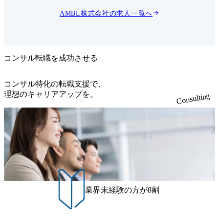
、実行を
実際には、 ・PoCで終わる
・現場で使われない ・ROIが
AMBL株式会社
の求人一覧へ
ら要件定
見えない という課題が数多く
インコン
発生しています。 AMBLは、
流工程を
この課題を解決するために
ザイナー
AX(AI Transformation)を推進
プロジェ
しています。 私たちが目指す
フォーマ
のは単なるAI導入ではありま
コンサル転職を成功させる
せん。 業務AI代替可能性診
断からAX戦略策定、AI
ーマッ
Native実装、システム開発、
コンサル特化の転職支援で、
イヤーフ
現場定着までを一気通貫で支
理想のキャリアアップを。
Consulting
て、デー
援し、AIを「導入する」から
I/UXを
「成果につなげる」まで伴走
果へと繋
します。 また、Dirbatoグル
ープ参画を機にコンサルティ
ング事業を拡大しており、マ
ジェクト
ネージャーには案件推進だけ
と収益性
でなく組織成長を牽引する中
核メンバーとしての活躍を期
待しています。 HP掲載:ITコ
連携し、
ンサルティング事業を新設、
育も行い
採用を拡充
く長期的
(https://www.ambl.co.jp/news/)
業界未経験の方が8割
を築きま
<マネージャーに期待するこ
と> ・大手企業向けDX/AXプ
ロジェクトの推進 ・顧客との
の育成、
関係構築および提案活動 ・プ