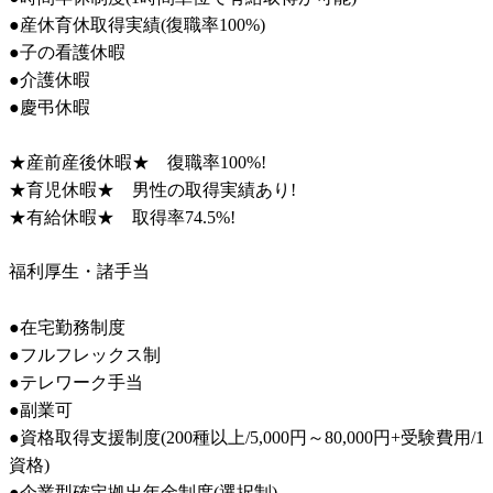
●産休育休取得実績(復職率100%)

●子の看護休暇

●介護休暇

●慶弔休暇

★産前産後休暇★　復職率100%!

★育児休暇★　男性の取得実績あり!

★有給休暇★　取得率74.5%!
福利厚生・諸手当
●在宅勤務制度

●フルフレックス制

●テレワーク手当

●副業可

●資格取得支援制度(200種以上/5,000円～80,000円+受験費用/1
資格)

●企業型確定拠出年金制度(選択制)
