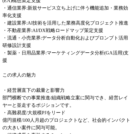
(EA)構想策定支援

・通信業界:新規サービス立ち上げに伴う機能追加・業務効
率化支援

・建設業界:AI技術を活用した業務高度化プロジェクト推進

・不動産業界:AI/DX戦略ロードマップ策定支援

・流通・小売業界:データ分析自動化およびプロンプト活用
研修設計支援

・製薬・日用品業界:マーケティングデータ分析(GA活用)支
援
この求人の魅力
・経営層直下の裁量と影響力

部門横断での事業推進/組織戦略立案に関与でき、経営レイ
ヤーと並走するポジションです。

・高難易度/大規模PJをリード

億円規模/100人月超のプロジェクトなど、社会的インパクト
の大きい案件に関与可能。
