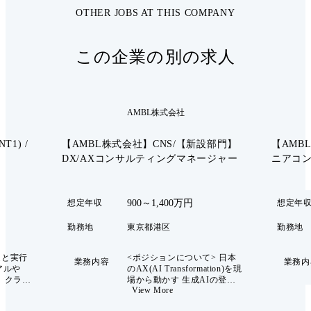
OTHER JOBS AT THIS COMPANY
この企業の別の求人
AMBL株式会社
1) /
【AMBL株式会社】CNS/【新設部門】
【AMB
DX/AXコンサルティングマネージャー
ニアコン
900～1,400万円
想定年収
想定年
勤務地
東京都港区
勤務地
定と実行
<ポジションについて> 日本
業務内容
業務内
アルや
のAX(AI Transformation)を現
、クライ
場から動かす 生成AIの登場
View More
成に向け
により、多くの企業がAI活用
マーケテ
に取り組んでいます。 しかし