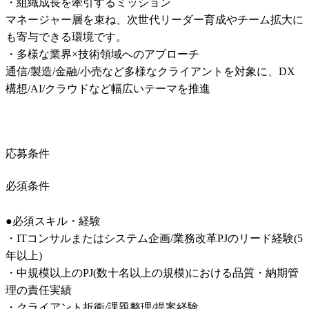
・組織成長を牽引するミッション

マネージャー層を束ね、次世代リーダー育成やチーム拡大に
も寄与できる環境です。

・多様な業界×技術領域へのアプローチ

通信/製造/金融/小売など多様なクライアントを対象に、DX
構想/AI/クラウドなど幅広いテーマを推進
応募条件
必須条件
●必須スキル・経験

・ITコンサルまたはシステム企画/業務改革PJのリード経験(5
年以上)

・中規模以上のPJ(数十名以上の規模)における品質・納期管
理の責任実績

・クライアント折衝/課題整理/提案経験
