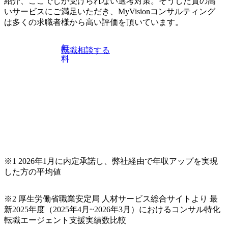
紹介、ここでしか受けられない選考対策。そうした質の高
ため、下
数ござい
いサービスにご満足いただき、MyVisionコンサルティング
は多くの求職者様から高い評価を頂いています。
 業界
ジタル化
保険商品
無
転職相談する
築やサー
料
作を担
果を元に
まで行
法人向けサ
ューマー
やムービ
ィブ制作
クトにお
する上流
一連を担
※1 2026年1月に内定承諾し、弊社経由で年収アップを実現
した方の平均値
※2 厚生労働省職業安定局 人材サービス総合サイトより 最
新2025年度（2025年4月~2026年3月）におけるコンサル特化
転職エージェント支援実績数比較