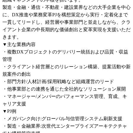
製造・金融・通信・不動産・建設業界などの大手企業を中心
に、DX推進や業務変革PJを構想策定から実行・定着化まで
一貫してリードし、経営層や事業部門と並走しながら、クラ
イアント企業の中長期的な価値創出と変革実現を支援いただ
きます。

▼主な業務内容

・複数DXプロジェクトのデリバリー統括および品質・収益
管理

・クライアント経営層とのリレーション構築、提案活動や新
規案件の創出

・部門方針/人材計画/採用戦略など組織運営のリード

・他事業部との連携を通じた全社的なソリューション展開

・マネージャー/メンバーのパフォーマンス管理、育成、キ
ャリア支援

▼PJ例

・メガバンク向け:グローバル与信管理システム刷新支援

・製造・金融業界:次世代エンタープライズアーキテクチャ