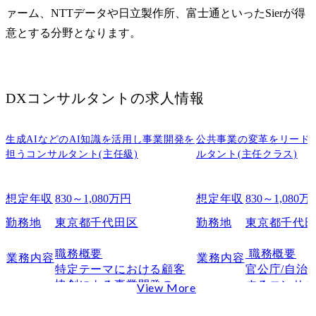
ァーム、NTTデータや日立製作所、富士通といったSierが得
意とする分野となります。
DXコンサルタント
の求人情報
生成AIなどのAI知識を活用し事業開発を
公共事業の変革をリード
担うコンサルタント(主任級)
ルタント(主任クラス)
想定年収
830～1,080万円
想定年収
830～1,080万
勤務地
東京都千代田区
勤務地
東京都千代
職務概要

 職務概要

業務内容
業務内容
特定テーマにおける顧客
官公庁/自治
協創による事業開発の責
するコンサ
View More
任を負い、活動を担うチ
動及びプロ
ームを推進する。AI(生成
ド
