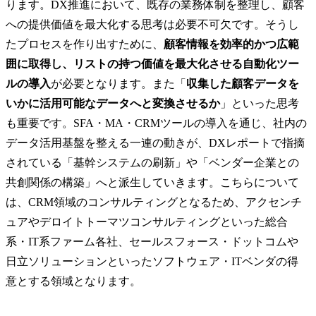
ります。DX推進において、既存の業務体制を整理し、顧客
への提供価値を最大化する思考は必要不可欠です。そうし
たプロセスを作り出すために、
顧客情報を効率的かつ広範
囲に取得し、リストの持つ価値を最大化させる自動化ツー
ルの導入
が必要となります。また「
収集した顧客データを
いかに活用可能なデータへと変換させるか
」といった思考
も重要です。SFA・MA・CRMツールの導入を通じ、社内の
データ活用基盤を整える一連の動きが、DXレポートで指摘
されている「基幹システムの刷新」や「ベンダー企業との
共創関係の構築」へと派生していきます。こちらについて
は、CRM領域のコンサルティングとなるため、アクセンチ
ュアやデロイトトーマツコンサルティングといった総合
系・IT系ファーム各社、セールスフォース・ドットコムや
日立ソリューションといったソフトウェア・ITベンダの得
意とする領域となります。