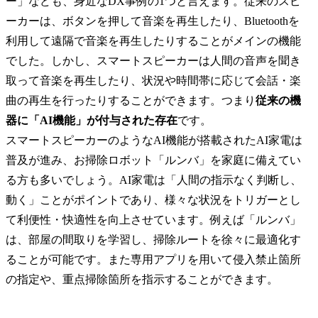
ー」なども、身近なDX事例の1つと言えます。従来のスピ
ーカーは、ボタンを押して音楽を再生したり、Bluetoothを
利用して遠隔で音楽を再生したりすることがメインの機能
でした。しかし、スマートスピーカーは人間の音声を聞き
取って音楽を再生したり、状況や時間帯に応じて会話・楽
曲の再生を行ったりすることができます。つまり
従来の機
器に「AI機能」が付与された存在
です。

スマートスピーカーのようなAI機能が搭載されたAI家電は
普及が進み、お掃除ロボット「ルンバ」を家庭に備えてい
る方も多いでしょう。AI家電は「人間の指示なく判断し、
動く」ことがポイントであり、様々な状況をトリガーとし
て利便性・快適性を向上させています。例えば「ルンバ」
は、部屋の間取りを学習し、掃除ルートを徐々に最適化す
ることが可能です。また専用アプリを用いて侵入禁止箇所
の指定や、重点掃除箇所を指示することができます。