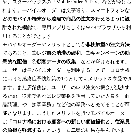
や、スターバックスの「Mobile Order ＆ Pay」などが挙げら
れます。モバイルオーダーは文字通り、
スマートフォンな
どのモバイル端末から遠隔で商品の注文を行えるように設
計された機能
で、専用アプリもしくはWEBブラウザから利
用することができます。

モバイルオーダーのメリットとして①
非接触型の注文方法
であること、②
レジ前の渋滞の緩和
、③
キャンペーンの効
果的な配信
、④
顧客データの収集
、などが挙げられます。
ユーザーはモバイルオーダーを利用することで、コロナ禍
における感染症予防対策の1つとしてもメリットを享受でき
ます。また店舗側は、ユーザーのレジ注文の機会が減少す
るため、従来であればレジ業務を担当していた人員を「商
品調理」や「接客業務」など他の業務へと充てることが可
能となります。こうしたメリットを持つモバイルオーダー
は「
コロナ禍における顧客への新しい価値提供と、従業員
の負担を軽減する
」という一石二鳥の結果を生んでいま