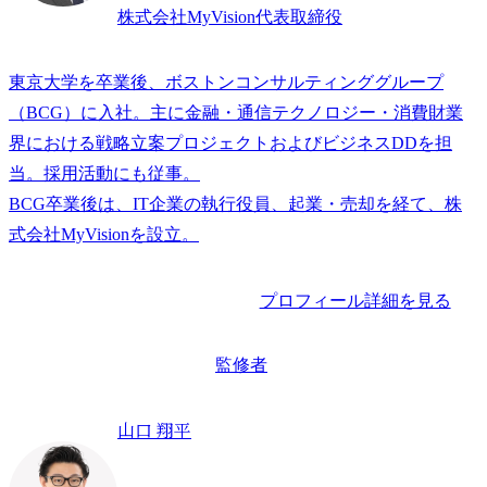
身近な例⑥：NFTアート
株式会社MyVision代表取締役
DX化におけるコンサルティングファームの役割
役割①：DX戦略・新規事業立案
東京大学を卒業後、ボストンコンサルティンググループ
役割②：DX推進組織体制構築支援
（BCG）に入社。主に金融・通信テクノロジー・消費財業
役割③：AI・RPAツールを使った業務自動化
界における戦略立案プロジェクトおよびビジネスDDを担
役割④：SFA・MA・CRMツールの導入
当。採用活動にも従事。

役割⑤：システムグランドデザイン
BCG卒業後は、IT企業の執行役員、起業・売却を経て、株
役割⑥：レガシーシステム刷新のためのERP導入
DXコンサルタントを目指すには？
MyVision編集部の見解
プロフィール詳細を見る
まとめ
よくある質問
監修者
Q1. DXコンサルタントになるのにIT経験は必須ですか？
Q2. DXコンサルタントと ITコンサルタントの違いは何ですか？
山口 翔平
Q3. DXコンサルタントの将来性はどうですか？