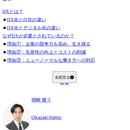
DXとは？
DX化とIT化の違い
DX化とデジタル化の違い
なぜDXが必要とされているのか？
理由①：企業の競争力を高め、生き残る
理由②：生産性の向上とコストの削減
理由③：ニューノーマルな働き方への対応
理由④：レガシーシステム問題（2025年の崖問題）
MyVision編集部の見解
全部見る
著者
日常生活におけるDXの具体例
身近な例①：モバイルオーダー
岡﨑 健斗
身近な例②：セルフレジ
身近な例③：フードデリバリーサービス
Okazaki Kento
身近な例④：配車サービス
身近な例⑤：AI家電