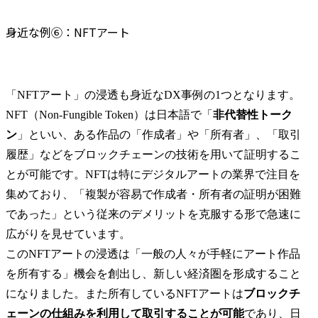
身近な例⑥：NFTアート
「NFTアート」の浸透も身近なDX事例の1つとなります。
NFT（Non-Fungible Token）は日本語で「
非代替性トーク
ン
」といい、ある作品の「作成者」や「所有者」、「取引
履歴」などをブロックチェーンの技術を用いて証明するこ
とが可能です。NFTは特にデジタルアートの業界で注目を
集めており、「複製が容易で作成者・所有者の証明が困難
であった」という従来のデメリットを克服する形で急速に
広がりを見せています。

このNFTアートの浸透は「一般の人々が手軽にアート作品
を所有する」機会を創出し、新しい経済圏を形成すること
になりました。また所有しているNFTアートは
ブロックチ
ェーンの仕組みを利用して取引することが可能
であり、日