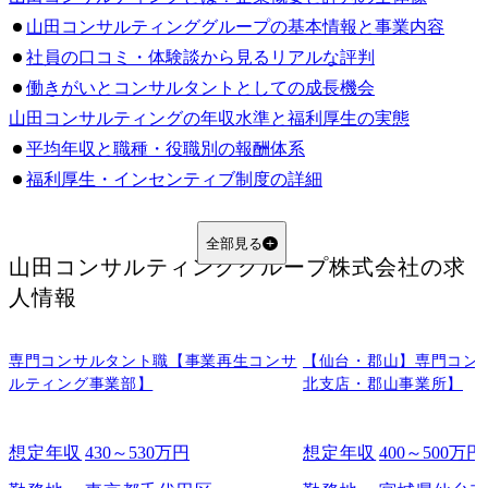
山田コンサルティンググループの基本情報と事業内容
社員の口コミ・体験談から見るリアルな評判
働きがいとコンサルタントとしての成長機会
山田コンサルティングの年収水準と福利厚生の実態
平均年収と職種・役職別の報酬体系
福利厚生・インセンティブ制度の詳細
年収面での競合他社との比較と市場ポジション
キャリアアップを左右する評価制度と昇進の仕組み
全部見る
山田コンサルティンググループ株式会社
の求
山田流「実力主義」の評価基準とは
人情報
昇進とキャリア開発のステップ
成功する人の特徴とキャリアモデルケース
選考フローと面接対策｜内定獲得に向けた準備とは
専門コンサルタント職【事業再生コンサ
【仙台・郡山】専門コン
ルティング事業部】
北支店・郡山事業所】
選考プロセスと押さえるべきポイント
面接の傾向と質問例｜求められる人物像
想定年収
430～530万円
想定年収
400～500万円
入社後の研修とオンボーディング支援
山田コンサルティングで描けるキャリア展望