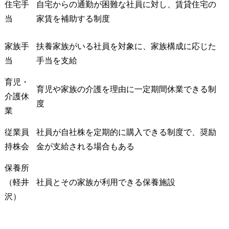
住宅手
自宅からの通勤が困難な社員に対し、賃貸住宅の
当
家賃を補助する制度
家族手
扶養家族がいる社員を対象に、家族構成に応じた
当
手当を支給
育児・
育児や家族の介護を理由に一定期間休業できる制
介護休
度
業
従業員
社員が自社株を定期的に購入できる制度で、奨励
持株会
金が支給される場合もある
保養所
（軽井
社員とその家族が利用できる保養施設
沢）