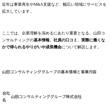
ントと同行訪問時のサポ
として専門
近年は事業再生やM&A支援など、幅広い領域にサービスを
年収とキャリアの現実を正しく理解する
ート等も併せてお任せし
95%が女性
拡大しています。
自分に合う環境かを見極めるポイント
ていきます。

また、バッ
転職成功のための次のアクションとは
務に特化す
コミュニケーションの得
宅勤務や時
山田コンサルティンググループの年収に関するFAQ
意な方には、お客様との
現しやすく
ここでは、企業理解を深めるにあたり重要となる、山田コ
Q1.山田コンサルティングの年収は実力次第でどこまで伸ばせますか？
窓口を担っていただき、
ながら活躍
ンサルティングの
基本情報、社員の口コミ
、
実際に働くな
Q2.山田コンサルティングの年収はほかのコンサル会社と比べて高いですか？
コンサルタントと連携を
くいます。

かで得られるやりがいや成長機会
について解説します。
取りながら案件を進める
・総合コン
という活躍の場もありま
コンサル職
す。

「パートナ
業して案件
多くの案件を抱えるコン
す。

山田コンサルティンググループの基本情報と事業内容
サルタントのパートナー
としてご活躍いただける
仕事内容

ことを期待しておりま
お客様への
す。

する資料の
会社
山田コンサルティンググループ株式会社
コンサルテ
名
※働き方改革を推進して
関する資料
おり、家庭環境や状況に
分析など幅