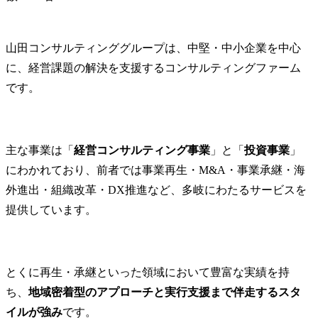
・デューデ
応補助

・その他顧
山田コンサルティンググループは、中堅・中小企業を中心
た基礎デー
に、経営課題の解決を支援するコンサルティングファーム
(Excel)

です。
・その他付随
字脱字チェ
リング)、等
主な事業は「
経営コンサルティング事業
」と「
投資事業
」
にわかれており、前者では事業再生・M&A・事業承継・海
外進出・組織改革・DX推進など、多岐にわたるサービスを
提供しています。
とくに再生・承継といった領域において豊富な実績を持
ち、
地域密着型のアプローチと実行支援まで伴走するスタ
イルが強み
です。