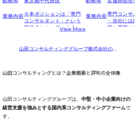
勤務地
東京都千代田区
勤務地
宮城県仙台
中長期の成長戦略と業界での立ち位置
※本ポジションは「専門
専門コンサル
業務内容
業務内容
若手〜管理職までのキャリアパスと年収推移
コンサルタント」という
・当社には
クライアントワークから学べるスキルと展望
職種名となっています。
職と専門コ
View More
勤務実態と働き方のリアル
「コンサルタント」と名
う2つのコン
がつきますが、顧客折衝
在します。
残業時間・激務の有無と対策
中心ではなく、コンサル
職は、予算責
山田コンサルティンググループ株式会社
の求人情報一覧
休暇制度とワークライフバランス
タントをフォローするポ
任を負う一
企業文化・社風から見る働きやすさ
ジションです。

ンサル職は
山田コンサルティングを離れる理由と転職成功者の声
ス業務に特
山田コンサルティングとは？企業概要と評判の全体像
お客様への提案時に使用
す。

離職率とその背景にある課題
する資料のデータ加工や
・忙しいと
転職成功者の体験談とキャリア選択の理由
コンサルティング役務に
サル業界で
次のステージで活かせるスキルと経験
関する資料作成、データ
ンサル職メ
山田コンサルティンググループは、
中堅・中小企業向けの
分析など幅広くお任せし
クオフィス
山田コンサルティングの主な業務内容とは？
経営支援を強みとする国内系コンサルティングファーム
で
ていきます。また、デー
ることで稼
扱うプロジェクトのジャンルと規模感
タ加工のみでなく、お客
少ない残業
す。
クライアント企業の業界傾向と課題
様先の同行及び訪問時の
ライフバラ
現場でのコンサルタントの役割と責任範囲
議事録作成、資料の受領
とを実現して
や内容確認、コンサルタ
・上記特徴
まとめ｜山田コンサルティングへの転職で後悔しないために