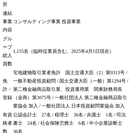
所
基礎データの整理(Excel)

おり、家庭
●その他付随する業務(誤
併せて時短
連結
字脱字チェック、ファイ
入しています
事業
コンサルティング事業 投資事業
リング)、等
内容
【具体的な業
グル
・お客様先訪
事録作成

ープ
1,155名（臨時従業員含む。2025年4月1日現在）
・リサーチ(
総人
合調査):顧
員数
の現状と今
握するのに
宅地建物取引業者免許　国土交通大臣（2）第9313号 / 
集(Excel,Powe
免
一般不動産投資顧問 / 国土交通大臣（一般）第1294号 / 
・データ分析
許・
第二種金融商品取引業、投資運用業　関東財務局長
理、財務分析
登録
（金商）第3075号 / 一般社団法人 第二種金融商品取引
・各種新規
書、事業関
業協会 加入 / 一般社団法人 日本投資顧問業協会 加入
手し顧客分
有資
公認会計士　27名 / 税理士　36名 / 弁護士　1名 / 司法
ータを作成(Ex
格者
書士　24名 / 社会保険労務士　6名 / 中小企業診断士　
PowerPoi
工業務)

数
36名