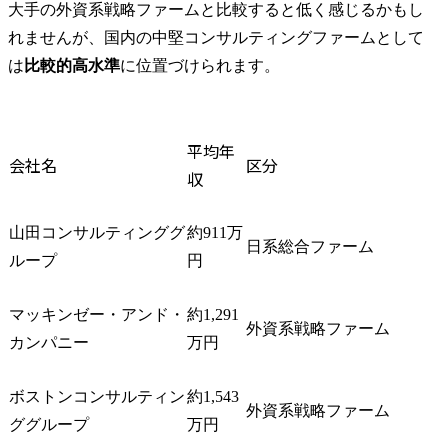
大手の外資系戦略ファームと比較すると低く感じるかもし
れませんが、国内の中堅コンサルティングファームとして
は
比較的高水準
に位置づけられます。
平均年
会社名
区分
収
山田コンサルティンググ
約911万
日系総合ファーム
ループ
円
マッキンゼー・アンド・
約1,291
外資系戦略ファーム
カンパニー
万円
ボストンコンサルティン
約1,543
外資系戦略ファーム
ググループ
万円