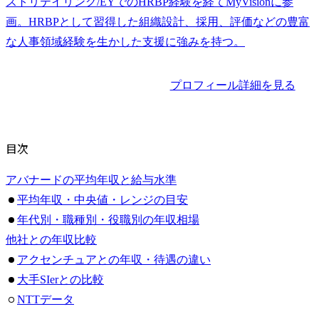
ストリテイリング/EYでのHRBP経験を経てMyVisionに参
画。HRBPとして習得した組織設計、採用、評価などの豊富
な人事領域経験を生かした支援に強みを持つ。
プロフィール詳細を見る
目次
アバナードの平均年収と給与水準
平均年収・中央値・レンジの目安
年代別・職種別・役職別の年収相場
他社との年収比較
アクセンチュアとの年収・待遇の違い
大手SIerとの比較
NTTデータ