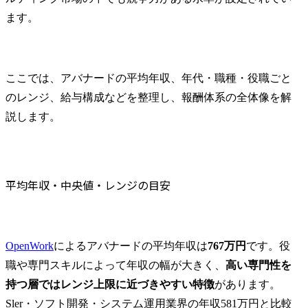
オファー年収の決まり方と交渉ポイント
ます。
転職で年収が上がる人／下がる人の違い
アバナードで年収を上げるために必要なスキル・資格
高く評価されるスキル（Azure、Power Platformなど）
資格（Microsoft認定資格、PMP、AWSなど）
ここでは、アバナードの平均年収、年代・職種・役職ごと
グローバル評価で求められる英語力・提案力
のレンジ、給与構成などを整理し、報酬体系の全体像を解
アバナードへの転職を成功させるポイント
説します。
採用ポジションと募集職種の傾向
職務経歴書・面接で評価されるポイント
IT・コンサル特化の転職エージェント活用方法
平均年収・中央値・レンジの目安
アバナードへの転職で年収アップを実現するならMyVisionへ
まとめ
アバナードに関するよくある質問
OpenWork
によるアバナードの平均年収は
767万円
です。役
Q1. アバナードは外資系ですが、英語ができないと昇進は難しいですか？
職や専門スキルによって年収の幅が大きく、
高い専門性を
Q2. アバナードは技術職出身でもコンサルタントにキャリアチェンジできますか？
持つ層ではレンジ上限に近づきやすい特徴
があります。
Q3. アバナードは転職回数が多くても不利になりますか？
Sler・ソフト開発・システム運用業界の年収581万円と比較