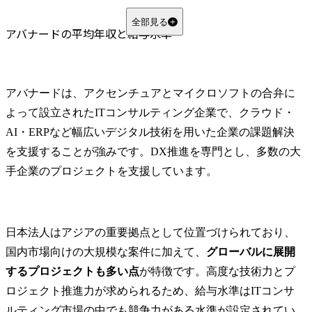
日本IBM
富士通
全部見る
アバナードの平均年収と給与水準
ITコンサルとの比較
アーサー・ディ・リトル（ADL）
デロイト トーマツ コンサルティング
アバナードは、アクセンチュアとマイクロソフトの合弁に
PwCコンサルティング
よって設立されたITコンサルティング企業で、クラウド・
アバナードの評価制度とキャリアパス
AI・ERPなど幅広いデジタル技術を用いた企業の課題解決
成果主義の仕組みと評価プロセス
を支援することが強みです。DX推進を専門とし、多数の大
昇給・昇進スピードの特徴
手企業のプロジェクトを支援しています。
技術スペシャリスト／マネジメントのキャリアモデル
アバナードの福利厚生と働き方
ワークライフバランス（残業・リモート・有給）
日本法人はアジアの重要拠点として位置づけられており、
福利厚生・研修制度の充実度
国内市場向けの大規模な案件に加えて、
グローバルに展開
働きやすさ・社員満足度の実態
するプロジェクトも多い点
が特徴です。高度な技術力とプ
アバナードへの転職時の年収相場
ロジェクト推進力が求められるため、給与水準はITコンサ
中途採用職種別の想定年収レンジ
ルティング市場の中でも競争力がある水準が設定されてい