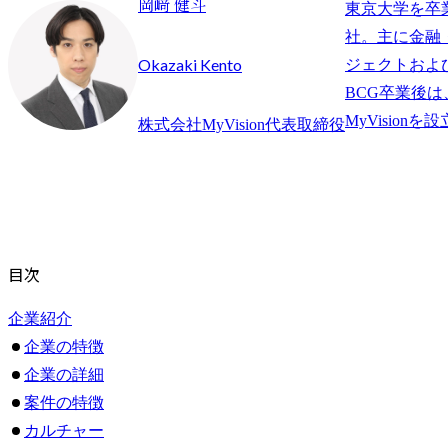
岡﨑 健斗
東京大学を卒
社。主に金融
Okazaki Kento
ジェクトおよ
BCG卒業後
株式会社MyVision代表取締役
目次
企業紹介
企業の特徴
企業の詳細
案件の特徴
カルチャー