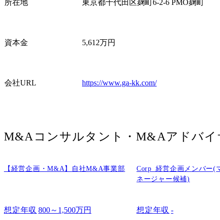
所在地
東京都千代田区麹町6-2-6 PMO麹町
資本金
5,612万円
会社URL
https://www.ga-kk.com/
M&Aコンサルタント・M&Aアドバイ
【経営企画・M&A】自社M&A事業部
Corp_経営企画メンバー
ネージャー候補)
想定年収
800～1,500万円
想定年収
-