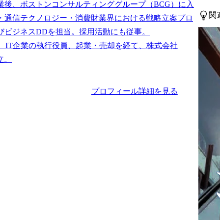
業後、ボストンコンサルティンググループ（BCG）に入
関
・通信テクノロジー・消費財業界における戦略立案プロ
びビジネスDDを担当。採用活動にも従事。

は、IT企業の執行役員、起業・売却を経て、株式会社
プロフィール詳細を見る