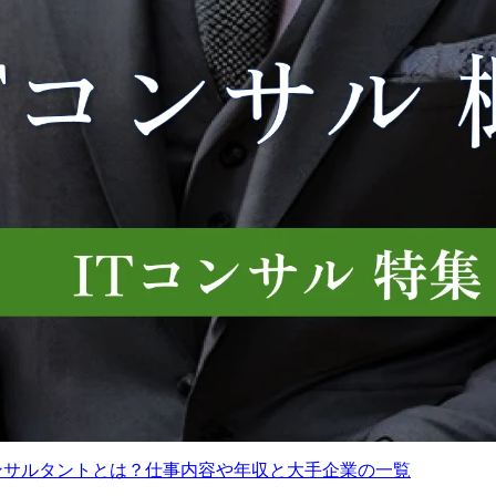
ジション(グループ全体で可
[SRS]企業価値向上・グローバル戦略
)
バナンス支援コンサルタント (東京/大
名古屋)
コンサルタントとは？仕事内容や年収と大手企業の一覧
想定年収
595～1,040万円