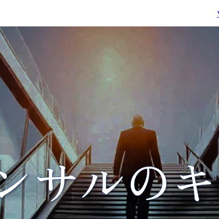
東京都渋谷区
勤務地
東京都千代田区
グループ全体のいずれか
資本市場・株主・投資家
業務内容
のポジションで可能性を
からの期待の高度化、サ
確認したい場合にはこち
ステナビリティ経営の本
View More
View Mo
らのオープン枠でご応募
格化、グローバル事業展
ください。	
開の加速、M&A・組織
編の活発化、規制環境の
複雑化を背景に、企業に
は中長期的な企業価値向
上を実現するための実効
的なガバナンス構築が求
められています。

コーポレートガバナンス
は、もはや形式的な制度
対応や統制整備にとどま
るものではありません。

経営戦略、資本政策、事
業ポートフォリオ、IR・
投資家対話、サステナビ