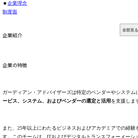
企業理念
制度面
昇格制度
まとめ
全部見
企業紹介
よくある質問
Q1. ガーディアン・アドバイザーズはM&A未経験でも転
Q2. M&AアドバイザリーグループとDXアドバイザリー
Q3. ガーディアン・アドバイザーズはどのような規模のM
企業の特徴
ガーディアン・アドバイザーズは特定のベンダーやシステム
ービス、システム、およびベンダーの選定と活用
を支援しま
また、25年以上にわたるビジネスおよびアカデミアでの経験
す。このチームは、ITおよびデジタルトランスフォーメーシ