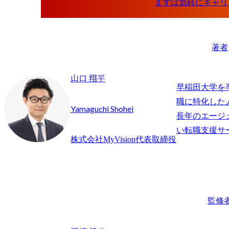
著者
山口 翔平
早稲田大学を
職に特化した
Yamaguchi Shohei
長年のエージ
株式会社MyVision代表取締役
監修