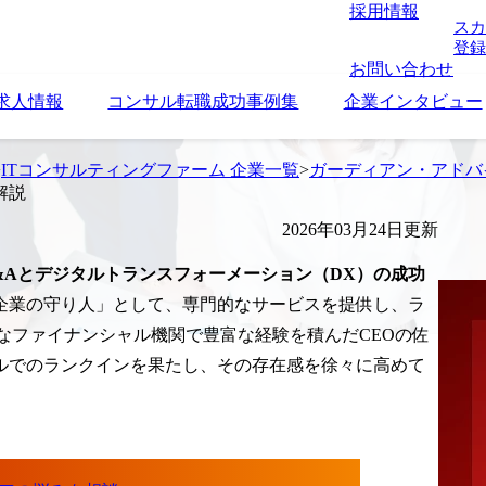
採用情報
スカ
登録
お問い合わせ
求人情報
コンサル転職成功事例集
企業インタビュー
>
ITコンサルティングファーム 企業一覧
>
ガーディアン・アドバ
解説
2026年03月24日更新
M&Aとデジタルトランスフォーメーション（DX）の成功
企業の守り人」として、専門的なサービスを提供し、ラ
なファイナンシャル機関で豊富な経験を積んだCEOの佐
ブルでのランクインを果たし、その存在感を徐々に高めて