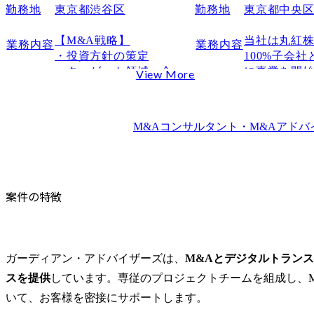
勤務地
東京都渋谷区
勤務地
東京都中央
【M&A戦略】

当社は丸紅
業務内容
業務内容
・投資方針の策定

100%子会社
・ターゲット領域・企業
に事業を開
View More
の選定(当社のワンデスク
ルティング
ソリューションとシナジ
す。

ーを生む領域の特定)

　他コンサ
M&Aコンサルタント・M&Aアドバ
・成長シナリオの設計

の最大の違
ループが持
【ソーシング】

知見・事業
・仲介会社・金融機関と
ク・資本基
案件の特徴
の関係構築

クライアン
・ダイレクトアプローチ

に向き合え
・案件創出・業界ネット
商社という
ワーキング

産業・多地
ジネスネッ
ガーディアン・アドバイザーズは、
M&Aとデジタルトラン
【ディール推進】

他コンサル
スを提供
しています。専従のプロジェクトチームを組成し、
・企業分析・バリュエー
ームには持
いて、お客様を密接にサポートします。
ション

の強みです