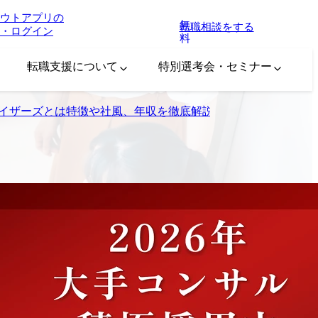
ウトアプリの
無
転職相談をする
・ログイン
料
転職支援について
特別選考会・セミナー
イザーズとは特徴や社風、年収を徹底解説