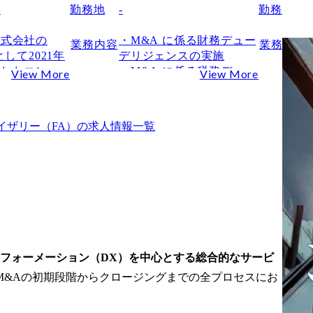
区
勤務地
-
勤務地
株式会社の
・M&A に係る財務デュー
業務内容
業務内容
として2021年
デリジェンスの実施

始したコンサ
・M&A に係る税務デュー
View More
View More
ファームで
デリジェンスの実施

・全社の業務効率化に向
ルファームと
けた組織改革等のハンズ
イザリー（FA）
の求人情報一覧
いは、丸紅グ
オン支援

つ幅広い産業
・業務プロセス変革等の
ネットワー
ハンズオン支援

盤を背景に、
・監査部門が実施する業
トの経営課題
務監査の実行支援

ることです。
・J-SOX 監査の実行支援

業態が持つ多
・IPO に向けた経営基盤
域にわたるビ
の構築支援

トワークは、
・金融機関と協働した対
スフォーメーション（DX）を中心とする総合的なサービ
ティングファ
象会社への財務デューデ
M&Aの初期段階からクロージングまでの全プロセスにお
ち得ない固有
リジェンス実施

。丸紅グルー
・金融機関と協働した対