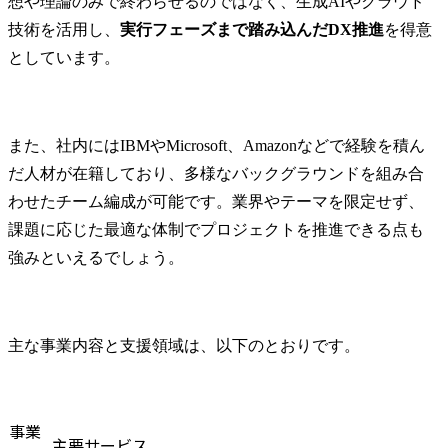
想や理論のみで終わらせるのではなく、生成AIやクラウド
ビジョンコンサルティングへの転職難易度
技術を活用し、
実行フェーズまで踏み込んだDX推進
を得意
ビジョンコンサルティングが求める人物像
としています。
1.スピード感
2.主体性
3.チャレンジ精神
未経験でもビジョンコンサルティングへの転職は可能？
また、社内にはIBMやMicrosoft、Amazonなどで経験を積ん
代表的な研修・トレーニング
だ人材が在籍しており、多様なバックグラウンドを組み合
ビジョンコンサルティングへの転職対策
わせたチーム編成が可能です。業界やテーマを限定せず、
自己分析・志望動機
課題に応じた最適な体制でプロジェクトを推進できる点も
面接対策
強みといえるでしょう。
転職エージェントの活用
マイビジョンでの転職成功事例
まとめ
主な事業内容と支援領域は、以下のとおりです。
FAQ
ビジョンコンサルティングの平均年収はいくらですか？
ビジョンコンサルティングへの転職は難しいですか？
事業
主要サービス