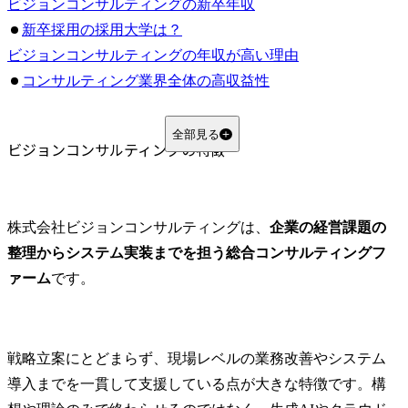
ビジョンコンサルティングの新卒年収
新卒採用の採用大学は？
ビジョンコンサルティングの年収が高い理由
コンサルティング業界全体の高収益性
業界トップクラスの成長率
実力主義
全部見る
ビジョンコンサルティングの特徴
管理職ポストへの早期登用
ビジョンコンサルティングの評価制度
競合他社との年収比較
株式会社ビジョンコンサルティングは、
企業の経営課題の
総合コンサルとの比較
整理からシステム実装までを担う総合コンサルティングフ
ビジョンコンサルティングの福利厚生
ァーム
です。
福利厚生
休日休暇
ワークライフバランス
戦略立案にとどまらず、現場レベルの業務改善やシステム
ビジョンコンサルティングへの転職
導入までを一貫して支援している点が大きな特徴です。構
ビジョンコンサルティングの採用動向