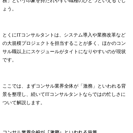
務」という印象を持たれやすい職種のひとつといえるでし
知的財産戦略の策定・推
ょう。
進(新しいビジネス(社内ベ
職務詳細

ンチャーを含む)の立ち上
・生成AI分
げ段階からの戦略策定支
業開発

援、ビジネス拡大に向け
顧客ニーズ
とくにITコンサルタントは、システム導入や業務改革など
た戦略の策定・実行・検
等から生成A
の大規模プロジェクトを担当することが多く、ほかのコン
証等)

開発を実施
サル職以上にスケジュールがタイトになりやすいのが現状
・知的財産活動の強化・
策定・実行
最適化(相談対応のAI化・
関係者と調
です。
DX化等、法務・知財にお
推進します。
ける当社事業支援・貢献
・生成AI適用
のための各種施策の企
社内及びGr
画・立案・実施等)

AI適用を推
ここでは、まずコンサル業界全体が「激務」といわれる背
・国内外の知財業務対応
成AIの利用
景を整理し、続いてITコンサルタントならではの忙しさに
(特許及び商標の調査・出
戦略作成・
ついて解説します。
願・活用に関する業務等)

査を実施し
・知財紛争対応・管理(知
標を達成しま
的財産権の活用、権利侵
害の予防やトラブル等に
携わる事業
関する各種プロジェクト
サービス・製
コンサル業界全般が「激務」といわれる背景