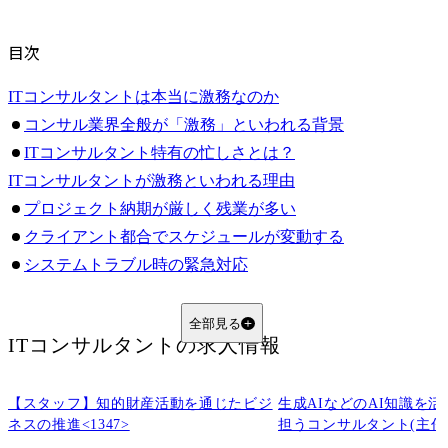
目次
ITコンサルタントは本当に激務なのか
コンサル業界全般が「激務」といわれる背景
ITコンサルタント特有の忙しさとは？
ITコンサルタントが激務といわれる理由
プロジェクト納期が厳しく残業が多い
クライアント都合でスケジュールが変動する
システムトラブル時の緊急対応
ドキュメント作成・会議の多さ
最新技術を学び続ける必要性
全部見る
ITコンサルタント
の求人情報
ITコンサルタントの働き方の実態
平均残業時間や一日のスケジュール例
【スタッフ】知的財産活動を通じたビジ
繁忙期と閑散期の違い
生成AIなどのAI知識を
ネスの推進<1347>
担うコンサルタント(主任
プロジェクトフェーズごとの忙しさ（要件定義〜導入〜運用）