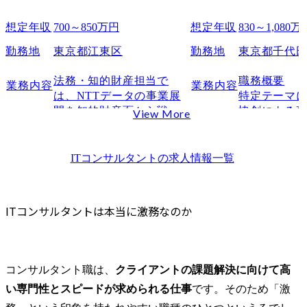
ファーム・企業による違い
想定年収
700～850万円
想定年収
830～1,080万
外資系コンサル：成果重視で激務度高め
国内大手コンサル：安定感はあるが長時間労働も
勤務地
東京都江東区
勤務地
東京都千代
SIer系・ベンダー系：トラブル対応で深夜作業が発生することも
法務・知的財産担当で
職務概要

業務内容
業務内容
ITコンサルタントの実体験・口コミから見る働き方
は、NTTデータの事業展
特定テーマ
残業時間や労働環境に関する声
開を知的財産面から戦略
協創による
View More
激務でも成長につながるという意見
的に支援する重要な部門
任を負い、
であり、国内外のプロジ
ームを推進す
ワークライフバランスを重視する人の転職理由
ェクトや当社事業の成長
AI)分野に
ITコンサルタント
の求人情報一覧
まとめ：ITコンサルタントは激務だがキャリア次第で選択肢は広がる
を知財戦略の立案・実行
の策定・実
MyVisionが選ばれる理由
を通じて推進します。

テークホル
ITコンサルタントの働き方に関するFAQ
これまでの業務経験を活
築を支援す
ITコンサルタントは本当に激務なのか
かし、新たな領域に挑戦
顧客課題の
Q1.ITコンサルタントの平均残業時間はどれくらいですか？
したい方や専門領域を拡
画の立案、
Q2.激務でもITコンサルタントを目指すメリットはありますか？
大したい方のご応募をお
の実行・管
待ちしています。

ジメントな
コンサルタント職は、
クライアントの課題解決に向けて高
連携しなが
い専門性とスピードが求められる仕事
です。そのため「激
部署の主な業務

実行するこ
・ビジネス推進に向けた
目標を達成す