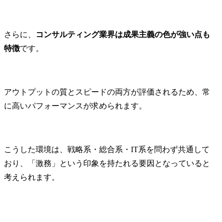
立案し、当社事業支援・
配属組織名

貢献に向けた実施を推進
デジタルサ
します。

スユニット(金
さらに、
コンサルティング業界は成果主義の色が強い点も
業務プロセスの標準化、
金融BU戦略
自動化及び最適化によ
推進センタ

特徴
です。
り、より戦略的な知財業
務への注力を可能とする
配属組織につ
環境整備を行います。

ミッション)

・国内外における特許及
日立製作所の
アウトプットの質とスピードの両方が評価されるため、常
び商標の調査・出願・活
本部は、金
に高いパフォーマンスが求められます。
用に関する業務を担当
ニットの中
し、知的財産権の適切な
を進めるチ
取得と管理を実施しま
す。私たち
す。

のお客さま
こうした環境は、戦略系・総合系・IT系を問わず共通して
技術動向の把握と競合分
ノロジーを
おり、「激務」という印象を持たれる要因となっていると
析を通じて、効果的な知
的な企画/提
考えられます。
財ポートフォリオの構築
いく役割を
と維持を図ります。

す。そのた
・知的財産権の活用促進
のニーズを
と権利侵害予防におい
動向を分析
て、各種プロジェクトへ
発・提案を