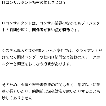
ITコンサルタント特有の忙しさとは？
の支援と相談対応を実施
す。チーム
し、知財トラブルの未然
し、柔軟か
防止と適切な対応を行い
務遂行を目
ます。

す。
ITコンサルタントは、コンサル業界のなかでもプロジェク
社内外の専門家との連携
トの範囲が広く、
関係者が多い点が特徴
です。
により、リスク最小化と
事業継続性の確保を最優
先とした対応を実施しま
す。
システム導入やDX推進といった案件では、クライアントだ
けでなく開発ベンダーや社内IT部門など複数のステークホ
ルダーと調整をおこなう必要があります。
そのため、会議や報告書作成の時間も多く、想定以上に業
務が長引いたり、納期前は深夜対応が続いたりすることも
珍しくありません。