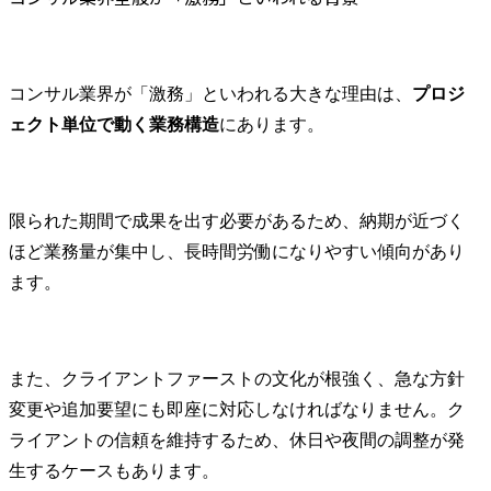
支援、相談対応等)

金融システ
化、顧客業
主な仕事の概要

改善、新規
・新しいビジネスや社内
の創出に向け
コンサル業界が「激務」といわれる大きな理由は、
プロジ
ベンチャーの立ち上げ段
を活用した
ェクト単位で動く業務構造
にあります。
階から、知的財産担当者
進すること
として、ビジネスの拡大
す。

に向けた戦略の策定・実
市場動向、
行・検証を通じて事業成
向、ステー
限られた期間で成果を出す必要があるため、納期が近づく
長を支援します。

ーズ等の調
ほど業務量が集中し、長時間労働になりやすい傾向があり
各事業部門との密接な連
野における
携により、事業特性に応
定・実行、
ます。
じた最適な知財戦略を立
クホルダと
案し、競争優位性の確保
支援すると
と事業リスクの最小化を
課題の抽出
実現します。

立案、プロ
また、クライアントファーストの文化が根強く、急な方針
・法務・知財業務の高度
行・管理・
変更や追加要望にも即座に対応しなければなりません。ク
化と効率化を目的とし
ントなどを
ライアントの信頼を維持するため、休日や夜間の調整が発
て、相談対応のAI化・DX
します。

生するケースもあります。
化等の各種施策を企画・