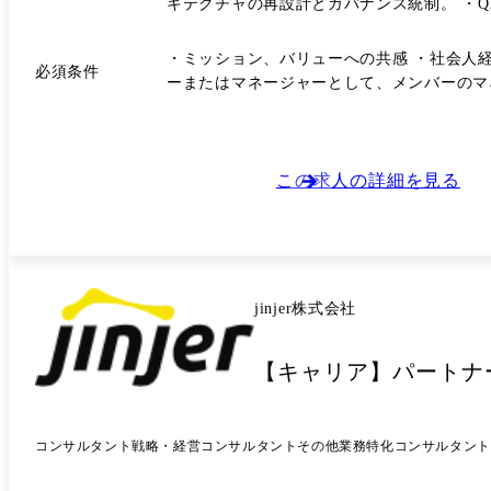
キテクチャの再設計とガバナンス統制。 ・
える一気通貫したプロセスの構築。 ・プロ
ジメント：メンバー（2〜5名程度を想定）の技術
・ミッション、バリューへの共感 ・社会人
必須条件
Gainsight サブ ・UiPath / AUTORO / Pow
ーまたはマネージャーとして、メンバーのマネジメント
この求人の詳細を見る
jinjer株式会社
【キャリア】パートナー
コンサルタント
戦略・経営コンサルタント
その他業務特化コンサルタント