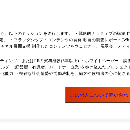
立ち、以下のミッションを遂行します。 ・戦略的ナラティブの構築 
 ・フラッグシップ・コンテンツの開発 独自の調査レポート(White
ネル展開支援 制作したコンテンツをウェビナー、展示会、メディア寄稿、S
グの実行 経営陣の専門性を可視化し、業界内での権威性を高めるプ
ケティング、またはPRの実務経験(5年以上) ・ホワイトペーパー
ルダー(経営層、有識者、パートナー企業)を巻き込んだプロジェクト
語化能力 ・複雑な社会情勢や労働法制を、顧客や候補者の心に刺さ
立て、主体的に業務を遂行できる能力 ・代理店やパートナーを活用
この求人について問い合わ