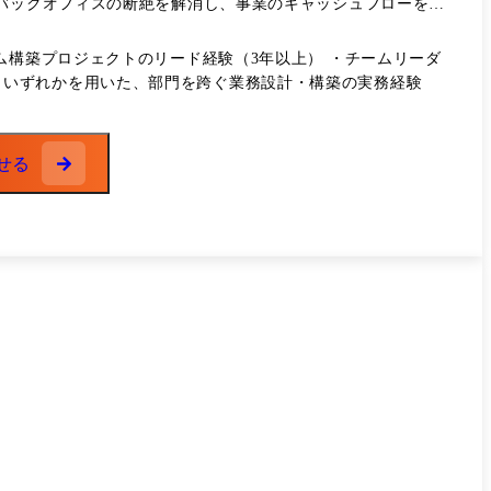
とバックオフィスの断絶を解消し、事業のキャッシュフローを支
トの優先順位付け、投資判断、および進捗管理。 ・チームマネ
ツール メイン ・Salesforce ・HubSpot ・
ム構築プロジェクトのリード経験（3年以上） ・チームリーダ
dbt ・GCP
nsight いずれかを用いた、部門を跨ぐ業務設計・構築の実務経験
せる