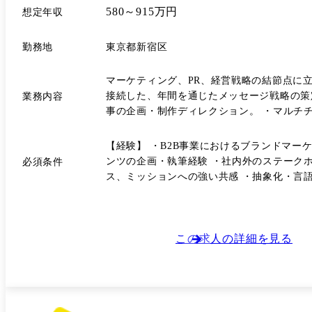
580～915万円
想定年収
勤務地
東京都新宿区
マーケティング、PR、経営戦略の結節点に
接続した、年間を通じたメッセージ戦略の策定。
業務内容
事の企画・制作ディレクション。 ・マルチチャ
最大化。 ・エグゼクティブ・ブランディン
【経験】 ・B2B事業におけるブランドマー
ンツの企画・執筆経験 ・社内外のステークホ
必須条件
ス、ミッションへの強い共感 ・抽象化・言
融合する能力 ・自ら課題を発見し、計画を
この求人の詳細を見る