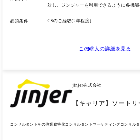
対し、ジンジャーを利用できるように各機能の最適な設定や活用方法を提案・支
込むコンサルティングを実施します。 ・顧客の声の収集とフィードバック お客様から寄せられる機能改善要望や新機能のニーズを収集し、開発チームにフィードバックを行い
プロダクトの成長に寄与できます。
CSのご経験(2年程度)
必須条件
この求人の詳細を見る
jinjer株式会社
【キャリア】ソートリ
コンサルタント
その他業務特化コンサルタント
マーケティングコンサルタ