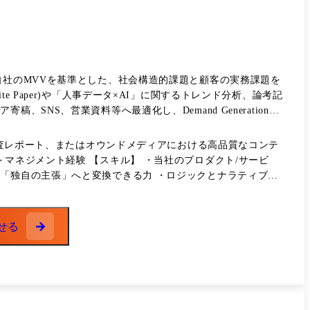
自社のMVVを基準とした、社会構造的課題と顧客の実務課題を
 Paper)や「人事データ×AI」に関するトレンド分析、論考記
NS、営業資料等へ最適化し、Demand Generationを
ロファイリング戦略の実行。
、調査レポート、またはオウンドメディアにおける高品質なコンテ
マネジメント経験 【スキル】 ・当社のプロダクト/サービ
る「独自の主張」へと変換できる力 ・ロジックとナラティブを
してプロジェクトを推進できる能力
せる