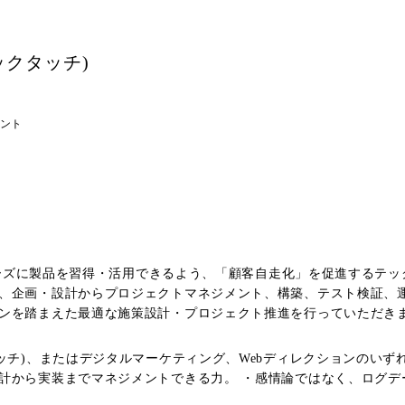
ックタッチ)
ント
スムーズに製品を習得・活用できるよう、「顧客自走化」を促進するテ
、企画・設計からプロジェクトマネジメント、構築、テスト検証、運
ンを踏まえた最適な施策設計・プロジェクト推進を行っていただきま
課題を抽出し、継続的な改善施策の立案・実行にも携わっていただきます。 <使用ツール> ・Hubspot ・S
ッチ)、またはデジタルマーケティング、Webディレクションのいずれ
計から実装までマネジメントできる力。 ・感情論ではなく、ログデ