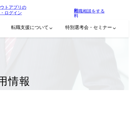
ウトアプリの
無
転職相談をする
・ログイン
料
転職支援について
特別選考会・セミナー
採用情報