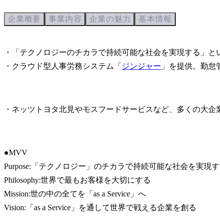
企業概要
事業内容
企業の魅力
基本情報
・「テクノロジーのチカラで持続可能な社会を実現する」と
・クラウド型人事労務システム「
ジンジャー
」を提供。勤怠
・ネッツトヨタ北見やモスフードサービスなど、多くの大企
●MVV

Purpose:「テクノロジー」のチカラで持続可能な社会を実現す
Philosophy:世界で最もお客様を大切にする

Mission:世の中の全てを「as a Service」へ

Vision:「as a Service」を通して世界で戦える企業を創る