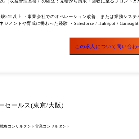
Q2C（収益管理基盤）の確立：見積から請求・回収に至るフロント
ジェクトマネジメント：全社的な生産性向上に向けた各種プロジェク
的レビュー、および事業成果から逆算して動ける組織への育成。 ②システム・
経験5年以上 ・事業会社でのオペレーション改善、または業務システ
er Automate ・GAS ・AskOne ・Zoom ・BringOut ・trocco（ETL） ・
や育成に携わった経験 ・Salesforce / HubSpot / Gai
この求人について問い合わ
セールス(東京/大阪)
戦略コンサルタント
営業コンサルタント