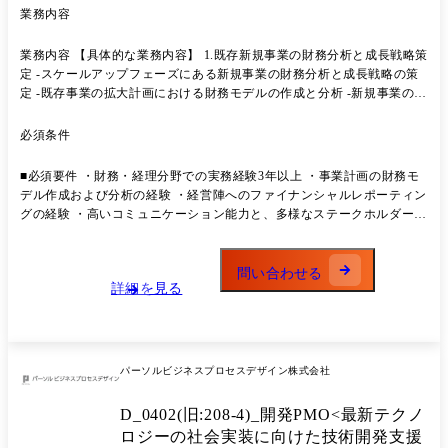
業務内容
業務内容 【具体的な業務内容】 1.既存新規事業の財務分析と成長戦略策
定 -スケールアップフェーズにある新規事業の財務分析と成長戦略の策
定 -既存事業の拡大計画における財務モデルの作成と分析 -新規事業のス
ケールアップに向けた資金計画の立案 2.財務戦略立案と実行 -SEEDS
COMPANYの中長期的な財務戦略の策定 -資金調達計画の立案と実行
必須条件
3.M&A・提携戦略の財務面からの支援 -M&A案件の財務デューデリジェ
ンス -外部企業との提携における財務面の検討と交渉支援 4.経営陣への
■必須要件 ・財務・経理分野での実務経験3年以上 ・事業計画の財務モ
ファイナンス視点での経営戦略立案 -経営判断に必要な財務情報の提供
デル作成および分析の経験 ・経営陣へのファイナンシャルレポーティン
と分析 -投資判断のための財務シミュレーション作成 5.予算管理とコス
グの経験 ・高いコミュニケーション能力と、多様なステークホルダーと
ト最適化 -SEEDS COMPANYの予算策定と管理 -コスト削減施策の立案
の協働経験
と実行 ※入社後はまず、各事業の現状把握と財務分析から始めていただ
きます。その後、3ヶ月以内に短期的な財務戦略の立案と実行計画の策
問い合わせる
定をお願いします。 半年以内には、中長期的な財務戦略の立案や新規事
詳細を見る
業領域における財務面からの事業拡大計画の策定をリードしていただく
ことを期待しています。 【チーム構成】 本ポジションは、20～40代の5
名で構成されるチームに所属していただきます。 これまで経営陣や事業
推進メンバーが兼務で担当していた財務戦略関連の業務を、 今回初めて
パーソルビジネスプロセスデザイン株式会社
専任担当として切り出す重要な役割です。
D_0402(旧:208-4)_開発PMO<最新テクノ
ロジーの社会実装に向けた技術開発支援