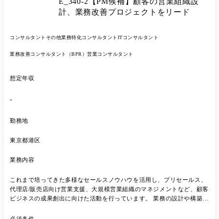
E_340-2【PM候補】顧客の営業組織設
シリテート ・実業務のフォロー :稼働立ち上げ後のQA対応、品質・
生産性のモニタリング、改善提案
計、業務改善プロジェクトをリード
コンサルタント
その他業務特化コンサルタント
ITコンサルタント
業務改善コンサルタント（BPR）
営業コンサルタント
想定年収
-
勤務地
東京都港区
業務内容
これまで培ってきた多様なセールスノウハウを活用し、プリセールス、
代理店/販売店向け営業支援、大規模営業組織のマネジメントなど、顧客
ビジネスの成果創出に向けた活動を行っています。 業務の設計や構築、
実行支援、組織や仕組み作りのサポートなど、顧客の営業課題解決を実
現していく組織です。 ”全体の絵を描く”コンサルタントではなく、机上