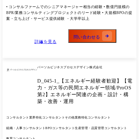
ることができる 4か月目 フォロー有で案件受注ができている ※担当職種
化やマーケティング効率化などへ役割を拡張することも可能です。 ●業
• コンサルファームでのシニアマネージャー相当の経験 • 数億円規模の
の変更の範囲: 会社の定める職種(出向を命じることがあり、その場合は
務内容 対外:ソリューション・オファリングの開発・提案 • 各事業が持
BPR/業務コンサルティングプロジェクトのリード経験 • 大規模BPOの提
出向先の定める職種)
つ代表的な機能・サービスを組み合わせ、クライアントの業務 改革を実
案・立ち上げ・サービス提供経験 ・大学卒以上
現するソリューション・オファリングを開発・提案 • 営業チームと連携
した大規模提案のリード 対外:導入初期のデューデリジェンス・業務改
革リード • コンサルティング部門およびBPO・CX等の各事業と連携
問い合わせる
し、デューデリジェンス(DD:現状調査)、業務改革実行計画の策定・推
詳細を見る
進 • プロジェクト初期の運用立ち上げ 対内:横断標準の設計・定着(今回
の内容を統合) • 標準メソッド、R&R、KPI、品質基準、承認プロセスの
設計と運用への落とし込み • 代表メニューの型化と、各案件・各機能で
の再利用が可能な状態への整備 対内:社内連携モデルの設計 • コンサ
パーソルビジネスプロセスデザイン株式会社
ル・企画・オペ・管理など多機能を横断した連携フローと意思決定ルー
ルの設計 • SIerやコンサル企業とのアライアンス/オポチュニティ最大化
D_045-1_【エネルギー経験者歓迎】【電
の仕組みづくり 対内:運営基盤の立ち上げ • 採用・育成・評価・レビュ
ーの枠組みづくり • PoCの扱い方、承認ルールなど運営の型づくり全般
力・ガス等の民間エネルギー領域/ProOS
●組織体制・レポートライン • 世界最大手のコンサルティングファーム
第2】エネルギー関連の企画・設計・構
でパートナー・執行役員を経験し、外資系BPO会社の日本法人代表取締
築・改善・運用
役社長を務めた取締役執行役員へのダイレクトレポートライン • ステー
クホルダー:営業本部、各事業本部(BPO/CX/コンサル/BPaaS)、企画部
門、外部パートナー(コンサル/SIer) • 組織構成は必要に応じて追加可能
コンサルタント
業界特化コンサルタント
その他業務特化コンサルタント
●担当職種の変更の範囲: 会社の定める職種(出向を命じることがあり、
その場合は出向先の定める職種)
組織・人事コンサルタント
BPOコンサルタント
生産管理・品質管理コンサルタント
教育コンサルタント