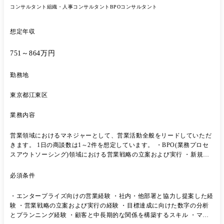
流企業様:インサイドセールス組織立ち上げに向けた研修支援 ・大手IT
コンサルタント
組織・人事コンサルタント
BPOコンサルタント
商社様:クラウドサービス拡販強化のためのプリセールス支援 ※顧客ニ
ーズに応じて、提案や社内連携による解決が可能 ・AI、データ活用(分
想定年収
析/基盤づくり) ・コンタクトセンター(問い合わせ・DX化) ※担当職種
の変更の範囲:会社の定める職種(出向を命じることがあり、その場合は
751～864万円
出向先の定める職種) ●教育制度/資格制度 ◎導入研修:2⽇間 ◎PJT:あり
・入社後は、OJTを中心に当社のBPO・業務設計の考え方を習得 ・業
界・サービス知識は入社後にキャッチアップ可能 ・最初から完璧な提案
勤務地
ができる必要はありません ※業界未経験から活躍しているメンバーが多
く在籍しています。 <研修の例> ▼1か月目 ・自社の紹介ができ、支援
東京都江東区
事例が話せる ・商談に同席し、顧客の事業と方針、中計を理解しアウト
プット ▼2か月目 ・顕在化しているセールス課題やニーズに対し、サー
業務内容
ビス紹介を紹介 ▼3か月目 ・顧客のセールス活動における質問を行い案
件化 ・顧客の方針と想定課題を設定 ▼4か月目 ・フォロー有で提案から
営業領域におけるマネジャーとして、営業活動全般をリードしていただ
案件受注ができている 先輩がフォローをしながらできることを増やして
きます。 1日の商談数は1～2件を想定しています。 ・BPO(業務プロセ
いただきますので 焦らずに、着実に成長いただきたいと思います。
スアウトソーシング)領域における営業戦略の立案および実行 ・新規顧
客の獲得を中心とした営業活動の推進 ・既存顧客との関係構築を通じた
長期的なビジネス展開 ・営業メンバーへの標準行動の定義および徹底
必須条件
・目標達成に向けた数字の分析とプランニング 等 ※担当職種の変更の
範囲:会社の定める職種(出向を命じることがあり、その場合は出向先の
・エンタープライズ向けの営業経験 ・社内・他部署と協力し提案した経
定める職種)
験 ・営業戦略の立案および実行の経験 ・目標達成に向けた数字の分析
とプランニング経験 ・顧客と中長期的な関係を構築するスキル ・マネ