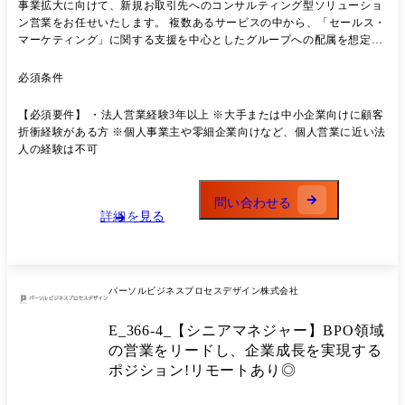
事業拡大に向けて、新規お取引先へのコンサルティング型ソリューショ
ン営業をお任せいたします。 複数あるサービスの中から、「セールス・
マーケティング」に関する支援を中心としたグループへの配属を想定し
ています。 決まった製品やサービスの販売営業ではないため、「課題解
決のために何ができるか」を軸に提案をできることが特徴です。 【具体
必須条件
的には…】 ・訪問やオンラインによるアポイントを設定(テレアポや飛
び込みなし) ・事業成長や組織の目指す姿に対するビジネス課題を抽出
【必須要件】 ・法人営業経験3年以上 ※大手または中小企業向けに顧客
(顧客の、売上増や組織強化など) ・課題解決に向けた達成プロセスを戦
折衝経験がある方 ※個人事業主や零細企業向けなど、個人営業に近い法
略を立て、支援の実現に向けて社内の提供チームと連携 ・提案資料を作
人の経験は不可
成し、顧客の管理職層へのプレゼンテーション ※受注後は、専門組織が
プロジェクトを立ち上げてBPOの実運用を担当します。 営業は「売って
終わり」ではなく、成果につながる提案設計に集中できます。 【主な顧
問い合わせる
客業界】 情報通信、広告、住宅、金融、コンサル、人材など様々。 ◎
詳細を見る
業務のポイント ・新規開拓は他事業部やグループ他社からの紹介、マー
ケティングチームからのトスアップのため、テレアポや飛び込みはござ
いません。 ・半期ごとに売り上げや案件創出数などを設定を設定。 毎
週、毎月数字を追いかけるスタイルではございません。 顧客理解や企画
パーソルビジネスプロセスデザイン株式会社
提案、情報共有などに注力できる営業環境が整っています。 ◎提案サー
ビス サービスは顧客の課題起点で組み合わせができるため、固定の「こ
E_366-4_【シニアマネジャー】BPO領域
れだけを売る」はありません。 アウトソーシングやDX化等、顧客の課
題に合わせて、ソリューション提案ができます。 ※お任せしたい領域
の営業をリードし、企業成長を実現する
・セールス(営業の仕組みづくり/運用支援) ・マーケティング(営業の見
ポジション!リモートあり◎
込み客づくり/ナーチャリング) <案件例> ・大手リサーチ企業様:カスタ
マーサクセス組織構築におけるコンサルティング及び運用支援 ・大手物