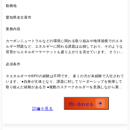
勤務地
愛知県名古屋市
業務内容
カーボンニュートラルなどの環境に関わる取り組みや地球規模でのエネ
ルギー問題など、エネルギーに関わる課題は山積しており、そのような
背景からエネルギーマーケットも盛り上がりを見せています。 そういっ
た領域で成長を続ける民間企業と共に、ビジネスパートナーとして支援
をするのが私たちの仕事です。 理想のプランを提案して終わりではな
必須条件
く、クライアント先に常駐し、共に伴走しながら当事者として業務構築
や課題解決まで行えるのがこの仕事の醍醐味。 関東での10年以上の実績
※エネルギーやBPOの経験は不問です。 多くの方が未経験で入社されて
をベースに2023年4月に関西に進出し、このたび2025年4月より中部エリ
います。 ●自身が主体となり、課題に対してリーダーシップを発揮して
アへの進出に伴う新規部門立上げメンバーを募集しております。 【具体
取り組んだ経験がある方 ●複数のステークホルダーを意識しながら業務
的には】 エネルギーに関連する民間企業にて、事業推進を行うビジネス
に取り組んだ経験がある方
支援として事業企画、運用設計、業務構築・改善等に携わり、BPOの強
みをフルに活かし顧客先で必要な業務(プロジェクト)の推進支援
問い合わせる
(PM/PMO)の役割を担っていただきます。 <担当プロジェクトについて>
詳細を見る
エネルギーに関連するプロジェクトへ配属。 主に業界を代表する企業と
共に、プロジェクトの課題解決に取り組みます。 クライアントの声に耳
を傾け、現場の業務フローや組織状況から最善の提案を行っていきま
す。 数名～数十名規模のチームを構成するため、様々な立場の人たちを