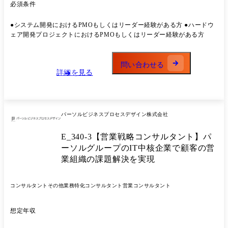
ミッションです。 具体的なプロジェクト例 ●ドローン自律飛行のための
必須条件
運航管理プラットフォーム開発プロジェクトにおけるのPMO支援 ●要件
定義、仕様作成、開発ベンダー各社に対する指示や調整、納期・納品管
●システム開発におけるPMOもしくはリーダー経験がある方 ●ハードウ
理、交渉や、技術要素開発のPO、およびシステム社会実装に向けた実証
ェア開発プロジェクトにおけるPMOもしくはリーダー経験がある方
実験対応など ※上記はあくまで一例であり、志向性と経験に応じて幅広
く配属を検討していきます。 ※能力開発を目的にGX・ドローン・MaaS
領域以外のプロジェクトで短期的にプロジェクト経験を積んでもらう可
問い合わせる
能性も御座います。 サステナビリティ推進が注目されている背景と私た
詳細を見る
ち(サステナブルビジネス統括部)の役割について 現在日本では気候変動
と環境問題、少子高齢化による労働力不足、地方の過疎化による地域間
格差の拡大などの社会問題が深刻化しています。これらの社会課題に対
処するため、サステナビリティ推進や技術革新などが求められていま
パーソルビジネスプロセスデザイン株式会社
す。GX(グリーントランスフォーメーション)は脱炭素化を通じて環境負
荷の低減を目指し、ドローンは業務効率化や省人化によって労働力不足
E_340-3【営業戦略コンサルタント】パ
に対応し、MaaS(Mobility as a Service)は移動の最適化で地域間格差の解
消や持続可能な都市環境の構築に貢献することができる点から、これら
ーソルグループのIT中核企業で顧客の営
の市場は今後さらに拡大が見込まれています。 当社のBPO(ビジネスプ
業組織の課題解決を実現
ロセスアウトソーシング)は、世の中に求められている課題に対し、課題
の可視化からプロセスの改善まで行い、お客様の生産性を最大限に向上
させてきました。私たちはその経験と実績を活かし、サステナビリティ
コンサルタント
その他業務特化コンサルタント
営業コンサルタント
推進領域で成長が見込まれるGX・ドローン・MaaSの分野において、コ
ンサルティングやBPOサービスを提供しています。そしてお客様の課題
想定年収
解決やお客様の成長支援を通じて、持続可能な社会の実現に貢献してい
きます。 サステナブルビジネス統括部について(展開しているサービス