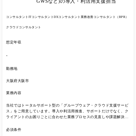
GWSなど)の導入・利活用支援担当
コンサルタント
ITコンサルタント
DXコンサルタント
業務改善コンサルタント（BPR）
クラウドコンサルタント
想定年収
-
勤務地
大阪府大阪市
業務内容
当社ではトータルサポート型の「グループウェア・クラウド支援サービ
ス」をご用意しています。導入や利活用推進、サポートだけでなく、ク
ライアントのお困りごとに合わせた業務プロセスの見直しや課題解決で
クライアントのビジネス全体をニーズに合わせてご支援します。 具体的
には… (1)導入支援 ∟グループウェアの導入を検討中のクライアントに
必須条件
対して、要件定義～導入までご要望に合わせてご支援します。 (2)利活