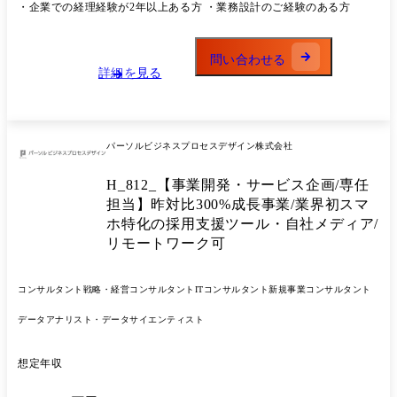
す。 StepBaseは2024年9月にローンチされた新規事業となっており、1年
・企業での経理経験が2年以上ある方 ・業務設計のご経験のある方
顧客向けに新規営業プロセスの構築業務 ・コンタクトセンターの新規立
で組織規模が3倍以上と急拡大しているサービスとなっています。
ち上げ～運用までの実行プロセスの構築業務(顧客:大手情報通信企業様)
<StepBaseについて>https://step-base.jp/ <BPOサービス一覧
新規サービスにおける窓口開設にあたりコンタクトセンター立ち上げを
>https://www.persol-bd.co.jp/service/bpo/s-bpo/service/ <プロダクト一覧
問い合わせる
考えられている企業様に対して、 コンタクトセンターの方針の決定～業
>https://www.persol-bd.co.jp/service/product/ 業務詳細: オンライン業務代
詳細を見る
務プロセスの構築～マネジメント/組織体制設定や教育トレーニングとい
行サービス「StepBase」の経理立ち上げ担当をご担当いただきます。 ・
った運用プロセスを対応。 また要件定義に基づきシステム構築について
商談同席:営業・ソリューション担当と連携し、顧客の課題・期待値を把
も対応。 ・新規店舗出店に向けた出店戦略の立案業務、店舗流入促進の
握 ・業務レクチャー:顧客からの業務説明を受け、プロセスを分解・可
ため新規営業プロセスを企画～実証実験(顧客:大手生命保険企業様) 店舗
視化 ・手順書作成:レクチャー内容をもとに、誰がやっても品質がぶれ
流入が減少していることを課題にしている企業様に対して、市場動向・
パーソルビジネスプロセスデザイン株式会社
ない手順書を設計 ・利用システムの準備:会計・支払関連システムの初
消費者行動を踏まえたマーケティング戦略を基に、新規出店に向けた新
期設定、権限設計、テスト運用 ・クルーへのレクチャー:作業メンバー
規集客方法の立案と実証までを対応。 ・e-ラーニングシステム導入につ
H_812_【事業開発・サービス企画/専任
へ業務教育、トライアル運用のファシリテート ・実業務のフォロー:稼
いて、フィールドセールスにおける営業プロセスの構築業務(顧客:大手
働立ち上げ後のQA対応、品質・生産性のモニタリング、改善提案 ●担
担当】昨対比300%成長事業/業界初スマ
人材企業様) インサイドセールスにてe-ラーニングシステム営業をして
当職種の変更の範囲:会社の定める職種(出向を命じることがあり、その
ホ特化の採用支援ツール・自社メディア/
いる企業様にて、別手法取り入れによる受注率変動を見たいというご要
場合は出向先の定める職種)
リモートワーク可
望に対し、 インサイドセールスからフィールドセールスへのトスアップ
による受注率変化やそれが適切に行われるための運用整備を実施。 2.既
存プロジェクトにおける新規事業企画業務 ・既存プロジェクトにおける
コンサルタント
戦略・経営コンサルタント
ITコンサルタント
新規事業コンサルタント
サービス領域拡大に伴う企画業務(顧客:大手通信事業企業様) 既存プロジ
ェクトにて改善活動をしていた商材とは別に新規商材における営業企画
データアナリスト・データサイエンティスト
の依頼。 対象商材をもとにしたターゲティング、見立て設計、構築、効
果検証(実証)業務まで一気通貫で実施。 ※担当職種の変更の範囲:会社の
定める職種(出向を命じることがあり、その場合は出向先の定める職種)
想定年収