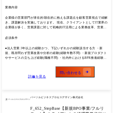
業務内容
企業様の営業部門が潜在的/顕在的に抱える課題点を顧客営業視点で紐解
き、課題解決を実施しております。 現在、クライアントとしてIT業界の
企業様が多く、営業課題に対して戦略的IT活用による業務改革、営業プ
ロセス改革、営業組織改革などコンサルティングを実行しております。
今後についてはIT業界だけではなく他業界の企業様に対しても、営業を
必須条件
軸にクライアント課題解決に向けたコンサルティング支援を実施してい
きたいと考えております。 クライアントと共に、実現可能なビジネスプ
●法人営業:3年以上の経験かつ、下記いずれかの経験該当する方 ・新
ランを策定し、実現化に向けた戦略立案から、業務改革の要件定義、IT
規、既存問わず営業改善や分析の経験(経験年数不問) ・新規プロダクト
戦略立案、システム設計・開発・導入まで実現していきたく、 ご共感い
やサービスの立ち上げ経験(職種不問) ・社内外におけるBPR推進経験を
ただけるコンサルタントの方を募集しております。 また、本事業ではデ
お持ちの方(システム・ツール問わず)
ジタルマーケティング～セールス/コンタクトセンターにおけるBPO業務
を担っておりますので、セールスコンサルティング組織にて営業プロセ
問い合わせる
スの構築(再構築)を行い、 実際の営業活動について運用を中心としてい
詳細を見る
るセールスグループへパスをし、実行と改善をすることで総合的なソリ
ューション提供が出来る環境です。 組織として立ち上げ期であり、今後
事業として伸ばしていきたいポジションとなります。 クライアントと共
にビジョン達成に向けた行動だけではなく、コンサルティング事業拡大
パーソルビジネスプロセスデザイン株式会社
のための事業推進など裁量を持ち行動できるポジションのため、やりが
いと成長の実感ができます。 ●事業について 統合コンサルティング統括
F_652_StepBase【新規BPO事業/フルリ
部は企業のセールス&マーケティング&コンタクトセンターを一貫して