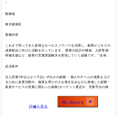
-
一覧) ●GXソリューション部(脱炭素ビジネス支援G):脱炭素経営・運用
支援、脱炭素クラウドツールの導入/サポート、ビジネス支援(拡販・人
材育成)など ●交通DXソリューション部(モビリティビジネス支援G):モ
勤務地
ビリティソリューションの導入・運用支援、実証実験代行、データ分析
支援、ビジネス支援(拡販・人材育成)など ●フィールドDXソリューショ
東京都港区
ン部(ドローンビジネス支援G):ドローンソリューションの導入・運用支
援、実証実験代行、導入効果検討開発、ビジネス支援(拡販・人材育成)
業務内容
など ●スマートシティソリューション部(社会実装支援G):スマートシテ
ィに関連するテクノロジーの社会実装支援および技術開発支援(事業推
これまで培ってきた多様なセールスノウハウを活用し、顧客ビジネスの
進/事務局/PMO)を対応。 ●担当職種の変更の範囲:会社の定める職種(出
成果創出に向けた活動を行っています。 業務の設計や構築、人材育成/
向を命じることがあり、その場合は出向先の定める職種)
研修支援など、顧客の営業課題解決を実現していく組織です。 ”全体の
絵を描く”コンサルタントではなく、机上の空論とならないよう、実際
の現場に入り込み営業戦略の立案から実際の営業活動・結果分析まです
必須条件
べての営業プロセスにおいて”伴走型のコンサルティング営業活動”を行
うことができます。 「新サービスを拡販したいが営業組織が小さい(な
法人営業3年以上かつ下記いずれかの経験 ・個人やチームの成果を上げ
い)」「営業ナレッジが属人化しており、営業担当のレベル差が大きすぎ
るために改善活動や、施策を周りの人を巻き込みながら推進した経験 ・
る」といった課題に対し、営業組織を強化する最適な支援サービスを提
新規サービスの営業に関わった経験(ターゲット選定や、営業手法の検討
供しています。 本ポジションはコンサル職として、顧客の営業組織・営
の経験) ・大手顧客向けの課題改善提案経験
業現場の課題解決に向けて“売る/売れる”プロセス構築・組織設計を支援
いただきます。 コンサル業務に留まらず、顧客の営業組織の強化、人材
問い合わせる
育成を目的とした、イネーブルメントも推進しています。 【詳細業務
詳細を見る
例】 ・市場調査/仮説検証/テストセールス ・案件管理手法(SFA)構築 ・
セールスプロセス/KPI設計 ・営業ツール作成/人材育成研修(イネーブル