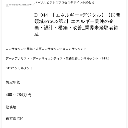
パーソルビジネスプロセスデザイン株式会社
チームとしてまとめていただく役割もあります。 <各チームの役割> プ
ロジェクトは原則年単位で進行。 工程や役割によってチームが分かれて
D_044_【エネルギー×デジタル】【民間
おり、経験や適性を考慮した上でアサインします。 その中でチームを横
断的に管理し、プロジェクト全体の品質管理や業務効率化によりプロジ
領域/ProOS第2】エネルギー関連の企
ェクトを成功に導く支援をしていただきます。 ●プロジェクト全体の進
画・設計・構築・改善_業界未経験者歓
捗管理や課題管理、各種調整 ●プロジェクトプロセスの可視化や文書
迎
化、マイルストーンの設定 ●プロジェクトプロセスの最適化や課題の洗
い出し、それに伴う業務改善提案や再構築(BPR) ●プロジェクトに使用
するツールの開発や改善、社内教育 ●プロジェクトに関するデータの収
コンサルタント
組織・人事コンサルタント
ITコンサルタント
集や更新 ●プロジェクトに関する会議体の設定や議事録の作成、展開 ●
プロジェクトメンバーへ情報の共有やリマインド 等 ◆プロジェクト例
データアナリスト・データサイエンティスト
業務改善コンサルタント（BPR）
◎電力・ガス小売り事業参入のための新規立上げ支援 ◎EVや充電サー
BPOコンサルタント
ビスのインフラ整備支援 ◎電力データ活用のためのツール選定や運用構
築支援 ●担当職種の変更の範囲:会社の定める職種(出向を命じることが
あり、その場合は出向先の定める職種)
想定年収
408～784万円
勤務地
東京都港区