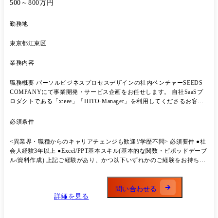
500～800万円
勤務地
東京都江東区
業務内容
職務概要 パーソルビジネスプロセスデザインの社内ベンチャーSEEDS
COMPANYにて事業開発・サービス企画をお任せします。 自社SaaSプ
ロダクトである「x:eee」「HITO-Manager」を利用してくださるお客さ
まの採用成功に向け、新しい機能やサービス、料金プラン等の企画や実
装、それに伴う予算や人員などの事業計画の立案を行っていただきま
必須条件
す。 詳細 ●事業計画/各種企画の立案 ●ターゲット別最適商品の企画 ●顧
客リサーチ/データ分析 ●主要KPI、KGIの設計 ●チャネル設計 使うシス
<異業界・職種からのキャリアチェンジも歓迎!/学歴不問> 必須要件 ●社
テム・ツール ●Excel ●kintone ●BIツール 組織構成 約60名の組織で、13
会人経験3年以上 ●Excel/PPT基本スキル(基本的な関数・ピポッドデーブ
のグループがあります。 事業開発・サービス企画は事業推進グループに
ル/資料作成) 上記ご経験があり、かつ以下いずれかのご経験をお持ちの
所属し、マネジャー、リーダーと3名のメンバーが在籍。
方 ●情報システム部門などでプロジェクトリード経験 ●Sierでのプロジ
ェクトリード経験 ●コンサルファーム(戦略・IT)で3年以上の経験 語学
日本語ビジネスレベル
問い合わせる
詳細を見る