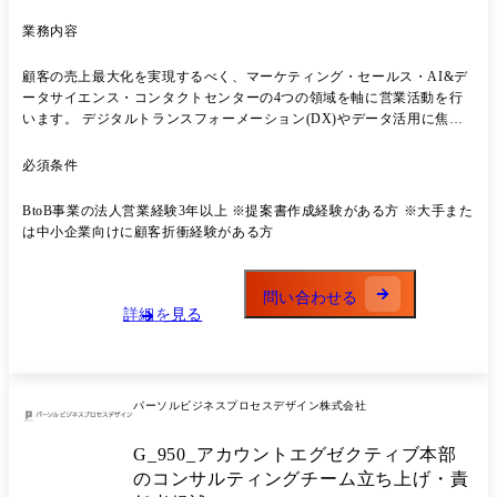
業務内容
顧客の売上最大化を実現するべく、マーケティング・セールス・AI&デ
ータサイエンス・コンタクトセンターの4つの領域を軸に営業活動を行
います。 デジタルトランスフォーメーション(DX)やデータ活用に焦点
を当てた戦略策定から各種ツールの活用促進や最適化、 現場の運用業務
まで一気通貫でご支援が可能であり、単なるモノ売りではなくソリュー
必須条件
ション型の営業部隊として活動します。 ※個人独力ではなく、組織で成
果を出すスタイルで、サービス提供部門や営業部内で連携しながら進め
BtoB事業の法人営業経験3年以上 ※提案書作成経験がある方 ※大手また
ていきます。 ●業務詳細 ・マーケティング・セールス・AI&データサイ
は中小企業向けに顧客折衝経験がある方
エンス・コンタクトセンター領域を中心に施策を検討している顧客に対
して提案活動を推進いただきます。 ・商談を通じて顧客のビジネス課題
を特定、課題解決に向けた具体的な施策を検討し、資料作成～提案を行
問い合わせる
っていただきます。 ・各領域の専門部隊と連携の上、顧客成功のための
詳細を見る
最適な施策を検討するため、関係者が多い中で案件をリードする役割が
求められます。 ・無形商材であるがゆえに型にはまった提案は少なく、
要望を踏まえて顧客ごとで最適な提案を企画・実施いただきます。 ●配
属組織 ビジネストランスフォーメーション事業本部 営業統括部 営業
パーソルビジネスプロセスデザイン株式会社
部 ∟営業統括部について 組織構成:営業部GM1名ーMGR6名ｰメンバー
20名 ビジネストランスフォーメーション事業本部のソリューション型の
G_950_アカウントエグゼクティブ本部
営業部隊として顧客のビジネス課題を解決するためのソリューションを
提供し、売上向上や業務改善に寄与していきます。 新規開拓案件を担当
のコンサルティングチーム立ち上げ・責