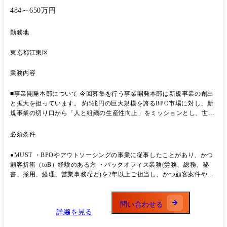
484～650万円
勤務地
東京都江東区
業務内容
■事業開発本部について 今回募集を行う事業開発本部は新規事業の創出
と拡大を担っています。 約5兆円の巨大規模を誇るBPO市場に対し、新
規事業の切り口から「人と組織の生産性向上」をミッションとし、世の
中の「はたらく」の変革を目指しています。 ■ポジションの概要 2024年
9月26日に新規事業である「StepBase」の提供を開始いたしました。
必須条件
└https://www.persol-pt.co.jp/stepbase/index.html このサービスは、企業様
のバックオフィス業務をプロセス設計～実務部分まで担う、オンライン
●MUST ・BPOやアウトソーシングの事業に従事したことがあり、かつ
業務代行サービスです。 現在はパーソルの得意領域である採用部分にお
顧客折衝（toB）経験のある方 ・バックオフィス業務(労務、総務、秘
いてサービス提供を始め、既に複数社からご依頼をいただいておりま
書、採用、経理、営業事務など)を2年以上ご担当し、かつ顧客案件や社
す。 現在は採用・経理領域に注力しておりますが、今後はバックオフィ
内企画等の何かしらのプロジェクトや組織を主導で動かしたことのある
ス領域全般(労務、総務、秘書など)において同様のサービスを展開して
方
いくために、 クライアントとの業務ヒアリングからアシスタントメンバ
問い合わせる
ー(クルー)のマネジメントまでご担当いただくコアメンバーを募集いた
詳細を見る
します。 (立ち上げのフェーズになりますので、責任者と共に流動的に