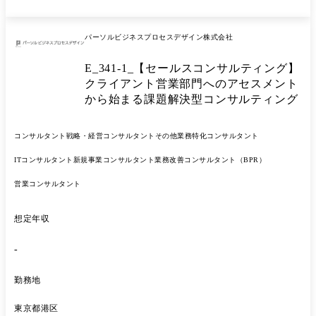
採用やクルー研修などもご担当いただく想定です。 ) ■ビジネスオーナ
ーのメッセージ 私はこれから日本で経済格差が広がると考えています。
このままでは今より暗い表情をした方が増えるかもしれないと思い、こ
パーソルビジネスプロセスデザイン株式会社
の事業を構想しました。 もちろん自社の本流ビジネスにも相乗効果が得
られる内容になっており、経営からの期待も大きいです。 そのビジネス
E_341-1_【セールスコンサルティング】
を一緒に立ち上げてくれるメンバーの募集になります。 ぜひよろしくお
願いします。 ■弊社担当者より 約5兆円の巨大規模を誇るBPO市場に対
クライアント営業部門へのアセスメント
し、新規事業の切り口から「人と組織の生産性向上」をミッションと
から始まる課題解決型コンサルティング
し、世の中の「はたらく」の変革を目指しています。 新規事業に取り組
んでいることもあり、チャレンジに寛容な組織で、所属する大半の社員
は中途入社や他組織からの異動者が多く、フラットな組織体制です。 働
コンサルタント
戦略・経営コンサルタント
その他業務特化コンサルタント
き方も基本はフルフレックス・フルリモートととても自由度の高い環境
ITコンサルタント
新規事業コンサルタント
業務改善コンサルタント（BPR）
となっています。 ■業務詳細 オンライン業務代行サービス「StepBase」
のリーダー(キャプテン)をご担当いただきます。 クライアントへの業務
営業コンサルタント
内容ヒアリング、業務プロセスの改善提案 └当社に蓄積された約7,000
通り以上の業務プロセスを活用できます。 KPI設定及び進捗管理 月次報
告書や業務レポートの作成/レビュー アシスタントメンバー(クルー)のマ
想定年収
ネジメント クルー(メンバー)の採用面接、オンボーディング企画/運用
など
-
勤務地
東京都港区