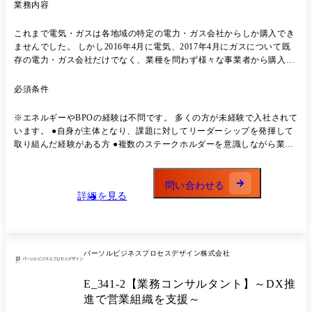
業務内容
これまで電気・ガスは各地域の特定の電力・ガス会社からしか購入でき
ませんでした。 しかし2016年4月に電気、2017年4月にガスについて既
存の電力・ガス会社だけでなく、業種を問わず様々な事業者から購入で
きるようになりました(電力・ガス小売全面自由化)。 また、カーボンニ
ュートラルなどの環境に関わる取り組みや地球規模でのエネルギー問題
必須条件
など、エネルギーに関わる課題は山積しており、そのような背景からエ
ネルギーマーケットも盛り上がりを見せています。 そういった領域で成
※エネルギーやBPOの経験は不問です。 多くの方が未経験で入社されて
長を続ける民間企業と共に、ビジネスパートナーとして支援をするのが
います。 ●自身が主体となり、課題に対してリーダーシップを発揮して
私たちの仕事です。 理想のプランを提案して終わりではなく、クライア
取り組んだ経験がある方 ●複数のステークホルダーを意識しながら業務
ント先に常駐し、共に伴走しながら当事者として業務構築や課題解決ま
に取り組んだ経験がある方
で行えるのがこの仕事の醍醐味。 各チームが役割分担し、連携を密に行
うことでミッションの達成を目指していきます。 【具体的には】 エネ
問い合わせる
ルギーに関連する民間企業にて、事業推進を行うビジネス支援として事
詳細を見る
業企画、運用設計、業務構築・改善等に携わり、BPOの強みをフルに活
かし顧客先で必要な業務をデジタルスキルを活用して遂行いただきま
す。 <担当プロジェクトについて> エネルギーに関連するプロジェクト
へ配属。 主に業界を代表する企業と共に、プロジェクトの課題解決に取
パーソルビジネスプロセスデザイン株式会社
り組みます。 クライアントの声に耳を傾け、現場の業務フローや組織状
況から最善の提案を行っていきます。 数名～数十名規模のチームを構成
E_341-2【業務コンサルタント】～DX推
するため、様々な立場の人たちをチームとしてまとめていただく役割も
あります。 <各チームの役割> プロジェクトは原則年単位で進行。 工程
進で営業組織を支援～
や役割によってチームが分かれており、経験や適性を考慮し上でアサイ