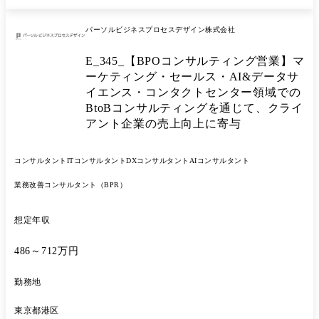
メント) ・マネジメント手法のコーチング、定着支援(イネーブルメント)
●プロジェクト事例 顧客:Sier企業 営業企画部門 課題:特定クラウドサ
パーソルビジネスプロセスデザイン株式会社
ービスを提案できる営業担当が少ない 本部施策が浸透しづらく、該当商
材の社内的な「伝道者(エバンジェリスト)」が必要 支援内容: 1.エバン
E_345_【BPOコンサルティング営業】マ
ジェリストの定義の策定～育成勉強会の企画運営 2.社内インフルエンサ
ー施策で育成を推進 3.エバンジェリスト認定事務局の運営 結果:年間90
ーケティング・セールス・AI&データサ
名のエバンジェリスト認定者を輩出 該当商材を取り扱う事業は二桁成長
イエンス・コンタクトセンター領域での
を継続 ※担当職種の変更の範囲:会社の定める職種(出向を命じることが
BtoBコンサルティングを通じて、クライ
あり、その場合は出向先の定める職種)
アント企業の売上向上に寄与
コンサルタント
ITコンサルタント
DXコンサルタント
AIコンサルタント
業務改善コンサルタント（BPR）
想定年収
486～712万円
勤務地
東京都港区