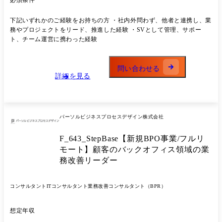
必須条件
の空論とならないよう、実際の現場に入り込み営業戦略の立案から実際
の営業活動・結果分析まですべての営業プロセスにおいて”伴走型のコ
下記いずれかのご経験をお持ちの方 ・社内外問わず、他者と連携し、業
ンサルティング営業活動”を行うことができます。 「新サービスを拡販
務やプロジェクトをリード、推進した経験 ・SVとして管理、サポー
したいが営業組織が小さい(ない)」「営業ナレッジが属人化しており、
ト、チーム運営に携わった経験
営業担当のレベル差が大きすぎる」といった課題に対し、営業組織を強
化する最適な支援サービスを提供しています。 本ポジションは委託され
たプロジェクトのPMとして、4～10名ほどのプロジェクトをマネジメン
問い合わせる
トし、「顧客ビジネスを成功へ導く」ための活動を推進していただきま
詳細を見る
す。 PM候補としてご入社いただき、最初はメンバーとして既存のプロ
ジェクト業務で顧客の営業支援を行っていただきながら、アウトソーシ
ングビジネスや営業業務プロセス設計の経験を積んでいただきます。 1
年～1年半ほどでリーダーをお任せしたいと考えております。 【詳細業
パーソルビジネスプロセスデザイン株式会社
務例】 ●業務要件の定義や業務構築 ●運用フローの設計 ●アカウントプ
ランの策定 ●顧客への活動報告や改善提案 ●プロジェクト業務の品質管
F_643_StepBase【新規BPO事業/フルリ
理 ●リーダー育成(人材育成) ●プロジェクト事例 顧客:大手ペイメント事
業社 課題:インバウンド需要の激化、顧客内組織再編による業務範囲の
モート】顧客のバックオフィス領域の業
拡大によりリソース、ノウハウ不足 支援内容: 1.営業実働部隊の数値管
務改善リーダー
理、ツール・データ活用による営業プロセス改善 2.顧客との方針すり合
わせ、営業活動の定期報告 3.顧客の方針に基づき、新たな営業戦略の立
案や、営業スキームの確立 結果:取次(顧客紹介)スキームを確立し、新た
コンサルタント
ITコンサルタント
業務改善コンサルタント（BPR）
な新規獲得チャネルの確立に成功! 達成率130%の成果創出 ※担当職種の
変更の範囲:会社の定める職種(出向を命じることがあり、その場合は出
想定年収
向先の定める職種)