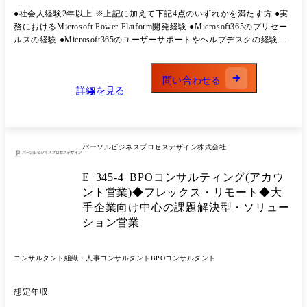
用推進 ∟グループウェア導入後のサービス利活用について、ライセンス
●社会人経験2年以上 ※上記に加えて下記4点のいずれかを満たす方 ●実
や設定状況を踏まえアドバイザリー支援を実施します。 場合によっては
務におけるMicrosoft Power Platform開発経験 ●Microsoft365のプリセー
外部連携サービスの導入をご支援することもあります。 (3)業務改善
ルスの経験 ●Microsoft365のユーザーサポートやヘルプデスクの経験
∟Power PlatformやGoogle Apps Scriptを活用することはもちろん、弊社
●Microsoft関連の資格をお持ちの方(MS-900、PL-900、AZ-900など)
独自のメソッド・ツールも取り入れ クライアントの業務DX、デジタル
化推進を目指して二人三脚で伴走します。 (4)テクニカルサポート ∟サ
問い合わせる
ービス利用における相談ごとなど、各種お問い合わせに対応します。 グ
詳細を見る
ループウェアの例:Microsoft365、Google Workspaceなど 今回入社くださ
る方にはまず(3)(4)からご担当いただくことを想定していますが、お持
ちのスキルやご希望に応じ(1)(2)からお願いする可能性もございます。
●担当職種の変更の範囲: 会社の定める職種(出向を命じることがあり、
パーソルビジネスプロセスデザイン株式会社
その場合は出向先の定める職種)
E_345-4_BPOコンサルティング(アカウ
ント営業)◆フレックス・リモート◆大
手企業向け中心の課題解決型・ソリュー
ション営業
コンサルタント
組織・人事コンサルタント
BPOコンサルタント
想定年収