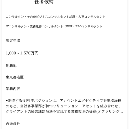
するソリューション営業グループと既存深耕案件を担当するアカウント
任者候補
営業グループがあります。 ※テレアポや飛び込みのような数を追う営業
スタイルではなく、他事業部やグループ他社からの紹介、マーケティン
グチームからのトスアップに対し、商談対応を行います。 ※まずは4つ
コンサルタント
その他ビジネスコンサルタント
組織・人事コンサルタント
の領域の中で、ご経験やご希望をもとにいずれかの領域にて案件関与い
ITコンサルタント
業務改善コンサルタント（BPR）
BPOコンサルタント
ただきます。 ●ビジネストランスフォーメーション事業本部について ビ
ジョン:はたらく人の可能性を拓く事業へ ・マーケティング・セール
ス・コンタクトセンター・ コンサルティング ・ AI&データサイエンス
想定年収
の4つの領域に精通した、総勢2,400名のプロフェッショナルが在籍し、
サービス提供を行っております。 ・2020年以降、2桁以上の平均成長率
1,000～1,570万円
をキープしており、着実に事業成長しております。 ●案件例 1.大手エネ
ルギー企業様:新規デジタルビジネスの立ち上げと、CDP構築/プロモー
勤務地
ション 2.大手人材企業様:グループ内における顧客データ基盤の構築と
MAツール活用支援 3.大手リサーチ企業様:カスタマーサクセス組織構築
におけるコンサルティング及び運用支援 4.大手物流企業様:インサイドセ
東京都港区
ールス組織立ち上げに向けた研修支援 5.大手通信企業様:AIを用いたコ
ンテンツマーケティングの自動化 ●教育体制 事業、商材の理解を深める
業務内容
ための研修、営業としての立ち回りをOJTで入社後の状態目標を定め、
支援します。(入社時点で商材知識有無は問いません) 状態目標例 1か月
●期待する役割 本ポジションは、アカウントエグゼクティブ管掌取締役
目 ・会社紹介ができ、支援事例が話せる ・顧客の事業と方針、中計を
のもと、当社各事業部が持つソリューション・アセットを組み合わせ、
理解しアウトプットできる 2か月目 ・顕在化しているテクニカルセール
クライアントの経営課題解決を実現する業務改革の提案(オファリング)
ス、BIサービスのニーズに対し、フォロー有でサービス紹介ができる 3
を開発・提案し、運用立ち上げまでリードします。 同時に、社内横断の
か月目 ・テクニカルセールス、BIサービスにおける想定仮説を立て、質
標準化・連携モデルを整備し、再現性ある運営基盤を0→1で構築しま
必須条件
問ができフォロー有で案件化できている ・顧客の方針と想定課題を立て
す。 将来的には、全社の営業推進機能として、事業部間営業の連携高度