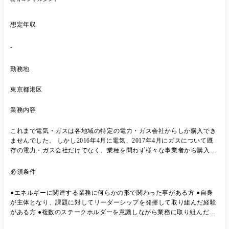
想定年収
-
勤務地
東京都港区
業務内容
これまで電気・ガスは各地域の特定の電力・ガス会社からしか購入でき
ませんでした。 しかし2016年4月に電気、2017年4月にガスについて既
存の電力・ガス会社だけでなく、業種を問わず様々な事業者から購入で
きるようになりました(電力・ガス小売全面自由化)。 また、カーボンニ
ュートラルなどの環境に関わる取り組みや地球規模でのエネルギー問題
必須条件
など、エネルギーに関わる課題は山積しており、そのような背景からエ
ネルギーマーケットも盛り上がりを見せています。 そういった領域で成
●エネルギーに関連する業務に何らかの形で関わった事がある方 ●自身
長を続ける民間企業と共に、ビジネスパートナーとして支援をするのが
が主体となり、課題に対してリーダーシップを発揮して取り組んだ経験
私たちの仕事です。 理想のプランを提案して終わりではなく、クライア
がある方 ●複数のステークホルダーを意識しながら業務に取り組んだ経
ント先に常駐し、共に伴走しながら当事者として業務構築や課題解決ま
験がある方
で行えるのがこの仕事の醍醐味。 各チームが役割分担し、連携を密に行