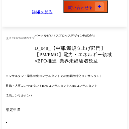
うことでミッションの達成を目指していきます。 【具体的には】 エネ
問い合わせる
ルギーに関連する民間企業にて、事業推進を行うビジネス支援として事
詳細を見る
業企画、運用設計、業務構築・改善等に携わり、エネルギー関連の経験
とBPOの強みをフルに活かし顧客先で必要な業務を遂行いただきます。
<担当プロジェクトについて> エネルギーに関連するプロジェクトへ配
属。 主に業界を代表する企業と共に、プロジェクトの課題解決に取り組
パーソルビジネスプロセスデザイン株式会社
みます。 クライアントの声に耳を傾け、現場の業務フローや組織状況か
ら最善の提案を行っていきます。 数名～数十名規模のチームを構成する
D_048_【中部/新規立上げ部門】
ため、様々な立場の人たちをチームとしてまとめていただく役割もあり
ます。 <各チームの役割> プロジェクトは原則年単位で進行。 工程や役
【PM/PMO】電力・エネルギー領域
割によってチームが分かれており、経験や適性を考慮した上でアサイン
×BPO推進_業界未経験者歓迎
します。 ●サービス立上げのためのエネルギーマーケティング ●事業立
上げフェーズにおけるエネルギーサービス開発 ●メガソーラー導入のた
めの用地選定 ●エネルギー設備導入に係る施工管理(工事会社との各種調
コンサルタント
業界特化コンサルタント
その他業務特化コンサルタント
整など含む) ●エネルギー設備導入のための補助金選定/申請 ●エネルギ
組織・人事コンサルタント
BPOコンサルタント
PMOコンサルタント
ー関連プロジェクトの推進/品質管理 等 ◆プロジェクト例 ◎電力小売
り事業参入のためのサービス開発/市場調査 ◎需給オペレーションの業
環境コンサルタント
務品質改善 ◎PPA事業アフターサービス業務構築支援 担当職種の変更
の範囲:会社の定める職種(出向を命じることがあり、その場合は出向先
の定める職種)
想定年収
-