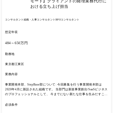
カバーする組織となっております。 顧客の「トータルコストの最適化・
モート】クライアントの経理業務代行に
生産性向上の最適化」を目指し、事業を推進しております。 その中でも
おける立ち上げ担当
企画・構築、コンサルティングといった上流プロセスに特化をしたサー
ビス提供が出来るよう、本ポジションが立ち上がりました。 現在、弊社
が得意とするIT領域の企業様が主流のクライアントのみならず、大手保
コンサルタント
組織・人事コンサルタント
BPOコンサルタント
険企業様、銀行様、など業界問わず広くご支援を開始しました。 ご自身
の経験をもとにクライアント企業様の営業・マーケ・コンタクトセンタ
想定年収
ー領域における潜在的/顕在的に抱える課題点を紐解き、適切な課題解決
を実施していきたい方、 また企画～運用まで一気通貫でサービス提供を
484～650万円
することが弊社の強みとなるため、運用・営業実行までの視点を踏まえ
たコンサルティングを実現できる方を求めております。 ●業務内容 クラ
イアントの営業状況ヒアリングから営業課題の抽出、営業課題に対して
勤務地
適切なコンサルティング支援を実施いただきます。 「売り上げ向上のた
めの企画要望」や「新サービス拡販にあたっての新規営業組織立ち上
東京都江東区
げ」、「営業員の数値実績平準化のためのコンサル」、「営業支援ツー
ル導入におけるテック支援」など営業組織を起点にしたご要望ではある
業務内容
ものの課題については様々です。 お客様と向き合い、課題を見つけ、解
決のための企画～構築をコンサルタントとして実現いただきます。 ま
事業開発本部、StepBase部について: 今回募集を行う事業開発本部は
た、事業拡大をしていくにあたり、将来的にはクライアントのリード獲
2020年4月に新設された組織です。 当部門は新規事業創出/SaaSビジネス
得から案件化、実装迄の実施や、デジタルマーケティングとセールスを
のプロフェッショナルとして、 今までにない新たな仕事を生みだすこと
融合させたサービスの展開とそれらサービスのコンサルティングの実
でその業界や業務を根底から変え、 そこではたらく人・組織に貢献や変
行、 社内におけるコンサル人材を増やすための社内施策への参画など事
化を生みだすことをミッションとしています。 配属先としては、事業開
必須条件
業拡大のための行動やコンサルタントとしての業務に捕われず広く業務
発本部内の新規事業「StepBase」を提供しているStepBase部となりま
を手掛けていただきたいと考えております。 ●プロジェクト事例 1.既存