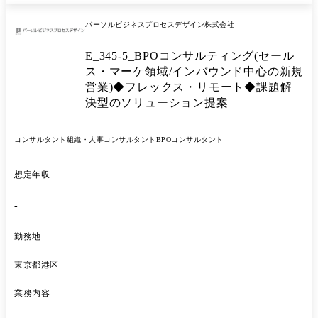
やDX化等、顧客の課題に合わせて、ソリューション提案ができます。
セールス(営業の仕組みづくり/運用支援) マーケティング(営業の見込み
パーソルビジネスプロセスデザイン株式会社
客づくり/ナーチャリング) AI、データ活用(分析/基盤づくり) コンタクト
センター(問い合わせ・DX化) ※担当職種の変更の範囲:会社の定める職
E_345-5_BPOコンサルティング(セール
種(出向を命じることがあり、その場合は出向先の定める職種)
ス・マーケ領域/インバウンド中心の新規
営業)◆フレックス・リモート◆課題解
決型のソリューション提案
コンサルタント
組織・人事コンサルタント
BPOコンサルタント
想定年収
-
勤務地
東京都港区
業務内容