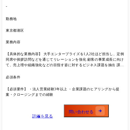
-
勤務地
東京都港区
業務内容
【具体的な業務内容】 大手エンタープライズを1人2社ほど担当し、定例
同席や挨拶訪問などを通じてリレーションを強化 顧客の事業成長に向け
て、売上増や組織強化などの目指す姿に対するビジネス課題を抽出 課題
解決に向けた達成プロセスを戦略を立て、支援の実現に向けて社内の提
供チームと連携 提案資料を作成し、顧客の管理職層へのプレゼンテーシ
必須条件
ョン 【主な顧客業界】 情報通信、広告、住宅、金融、コンサル、人材
など様々。 ◎業務のポイント これまでの取引や社内の実績を確認し、
【必須要件】 ・法人営業経験3年以上 ・企業課題のヒアリングから提
部門間のバランスを考えた価格・契約条件で提案し、全体最適を重視し
案・クロージングまでの経験
ます。 既存のBPOプロジェクトからの紹介(トスアップ)もありますが、
営業として独自の関係づくりを並行して行い、アカウント全体を広げて
いきます。 担当企業は大手エンタープライズ2社程が基本とし、親会社
問い合わせる
やグループ企業へと深耕します。 顧客理解に注力でき、伴走しやすい体
詳細を見る
制です。 ◎提案サービス サービスは顧客の課題起点で組み合わせがで
きるため、固定の「これだけを売る」はありません。 アウトソーシング