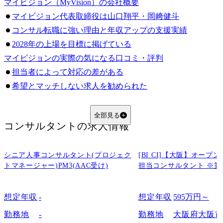
マイビジョン（MyVision）の会社概要
マイビジョン代表取締役は山口翔平・岡﨑健斗
コンサル転職に強い理由と年収アップの支援実績
2028年の上場を目標に掲げている
マイビジョンの実際の気になる口コミ・評判
担当者によって対応の差がある
希望とマッチしない求人を勧められた
面接対策が十分でないと感じた
指名度の高いエージェントによってはスケジュール調整が難しい
全部見る
コンサルタント
の求人情報
マイビジョンの実際の良い口コミ・評判
未経験でもコンサル転職できた
シニア人事コンサルタント(プロジェク
支援のクオリティが高い
[BI CI]【大阪】オー
トマネージャー)PM3(AAC受け)
担当コンサルタント ※第
求人の質が高く年収アップにもつながった
企業とのスケジュール調整を代行してくれ、負担が少なかった
想定年収
-
想定年収
595万円～
模擬面接やケース面接のサポートが非常に手厚かった
実際の評判から見えるマイビジョンの強み
勤務地
-
勤務地
大阪府大阪