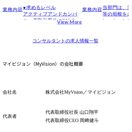
未経験から即戦力までコンサルに特化した求人が豊富
●求めるレベル

当部門は、業
業務内容
業務内容
コンサル出身のエージェントによる専門性の高い知見と支援
アクティブアンドカンパ
等の垣根を
企業ごとの選考対策やケース面接対策が丁寧
ニー直取引案件のPMポジ
レーション
View More
求職者と一緒に伴走する丁寧な対応
ションです。

業の構想・
既存顧客の深耕と新規顧
革、イノベ
マイビジョンが向いている人
客の営業と納品を求めて
築、実行支
コンサルタント
の求人情報一覧
マイビジョンが向いていない可能性がある人
います。

す。

マイビジョン（コンサル特化型エージェント）と総合型エージェントの違い
社内のメンバーは若く、
マイビジョンの転職支援の流れ
中間層がいないため、PM
● 職務内容

マイビジョン（MyVision）の会社概要
として背中を見せて納品
・クライア
まとめ
とメンバーの育成を求め
セットを利
よくある質問
ます。

業連携(オー
Q. マイビジョンは未経験でも利用できますか？
営業では、他の営業職が
ション)に関す
もってきた顧客に対して
　- クライ
会社名
株式会社MyVision／マイビジョン
Q. マイビジョンはどのような人に向いているエージェントですか？
提案書の作成を行いま
業支援、戦
す。

構築、外部
チング支援、
代表取締役社長 山口翔平
代表者
●主な業務

・国内外の
代表取締役CEO 岡﨑健斗
① コンサルティング:納品
ベーション
物の作成や推進を担って
トアップ技