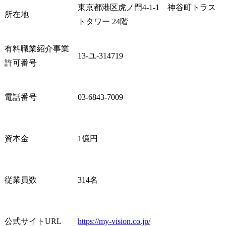
東京都港区虎ノ門4-1-1　神谷町トラス
いただきます。

援

所在地
人事制度設計

・先端テク
トタワー 24階
研修設計

業化支援

制度運用支援

　- 大学や
有料職業紹介事業
業務改善等・・・

に関する、
13-ユ-314719
許可番号
② プロジェクト推進:プロ
市場性検討
ジェクトの管理を担って
とのマッチ
いただきます。

ネジメント
電話番号
03-6843-7009
プロジェクト計画立案

業化に向けた
顧客折衝

スケジュール管理

● 得ること
品質管理

ル・経験

資本金
1億円
成果物レビュー

・海外で実
③ 営業・提案:主に提案を
最新のオー
作成しプレゼンすること
ションに関す
をしていただきます。

・既存業務の
従業員数
314名
経営課題ヒアリング

からの新規
提案資料作成

支援の経験

提案プレゼン

・協業支援/
クロージング

験

公式サイトURL
https://my-vision.co.jp/