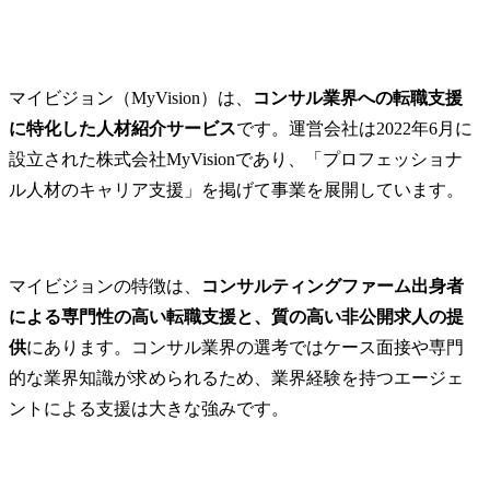
※アポイントは他の営業
が獲得

● 役割及び責
④メンバー育成

＜シニアコ
若手コンサルタント指導

ト、コンサル
マイビジョン（MyVision）は、
コンサル業界への転職支援
プロジェクト内OJT

・特定の業
に特化した人材紹介サービス
です。運営会社は2022年6月に
ノウハウ標準化
に関する高
ち、担当プ
設立された株式会社MyVisionであり、「プロフェッショナ
おいて、局
ル人材のキャリア支援」を掲げて事業を展開しています。
マネジャー
える存在と
ます。

・マネジャ
マイビジョンの特徴は、
コンサルティングファーム出身者
一定程度の
による専門性の高い転職支援と、質の高い非公開求人の提
状況におい
供
にあります。コンサル業界の選考ではケース面接や専門
クトの計画
ロジェクト
的な業界知識が求められるため、業界経験を持つエージェ
ては、下位
ントによる支援は大きな強みです。
ードしなが
作成してい
されます。
