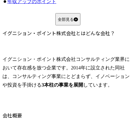
年収アップのポイント
役職別に見るイグニション・ポイントの年収
アナリストの年収と仕事内容
全部見る
コンサルタントの年収と仕事内容と報酬
イグニション・ポイント株式会社とはどんな会社？
マネージャー以上の年収と仕事内容
イグニション・ポイントと他社の年収比較
競合他社（アクセンチュア、野村総合研究所など）との比較
イグニション・ポイント株式会社コンサルティング業界に
年収以外の待遇も含めたメリット・デメリット
おいて存在感を放つ企業です。2014年に設立された同社
イグニション・ポイントの採用大学は？
は、コンサルティング事業にとどまらず、イノベーション
採用実績の多い大学一覧
や投資を手掛ける
3本柱の事業を展開
しています。
どんな大学出身者が活躍しているのか？現役社員の学歴傾向
採用大学よりも重要なポイントとは？学歴以外で見られる能力や経験
イグニション・ポイントに転職を成功させるために知っておきたいポイント
イグニション・ポイントの転職市場での評価
会社概要
必要なスキルと経験
転職エージェントを活用する方法