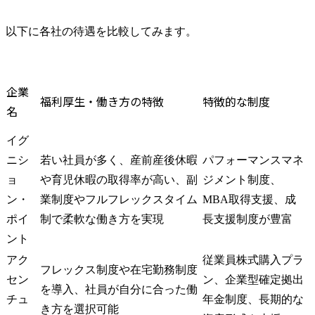
以下に各社の待遇を比較してみます。
企業
福利厚生・働き方の特徴
特徴的な制度
名
イグ
ニシ
若い社員が多く、産前産後休暇
パフォーマンスマネ
ョ
や育児休暇の取得率が高い、副
ジメント制度、
ン・
業制度やフルフレックスタイム
MBA取得支援、成
ポイ
制で柔軟な働き方を実現
長支援制度が豊富
ント
アク
従業員株式購入プラ
フレックス制度や在宅勤務制度
セン
ン、企業型確定拠出
を導入、社員が自分に合った働
チュ
年金制度、長期的な
き方を選択可能