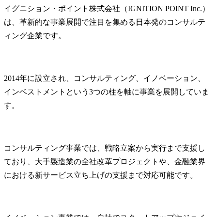
イグニション・ポイントの魅力
イグニション・ポイント株式会社（IGNITION POINT Inc.）
働きやすさとキャリアの両立
は、革新的な事業展開で注目を集める日本発のコンサルテ
福利厚生と柔軟な働き方
ィング企業です。
成長支援制度とキャリアパスの可能性
【現役社員の声】イグニション・ポイントは激務？
働きがいはあるけど忙しい？現役社員が語るリアルな1日
2014年に設立され、コンサルティング、イノベーション、
「仕事量が多い」という声の裏にあるキャリアアップのチャンス
インベストメントという3つの柱を軸に事業を展開していま
ワークライフバランスは取れる？柔軟な働き方制度の実態
す。
こんな人にイグニション・ポイントはおすすめ！
コンサル業界に挑戦したい人
年収アップを目指す人
コンサルティング事業では、戦略立案から実行まで支援し
柔軟な働き方と成長機会を重視する人
ており、大手製造業の全社改革プロジェクトや、金融業界
マイビジョンでの転職成功事例
における新サービス立ち上げの支援まで対応可能です。
まとめ
イグニション・ポイントに関するFAQ
Q1.イグニション・ポイントの年収は本当に高いですか？