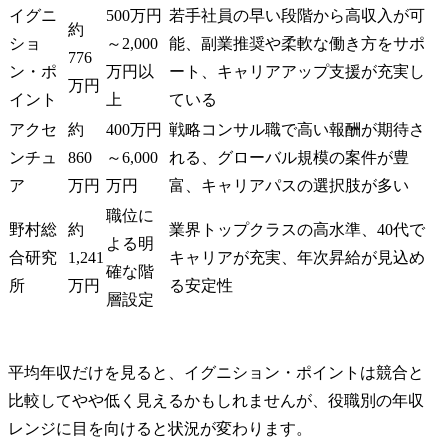
イグニ
500万円
若手社員の早い段階から高収入が可
約
ショ
～2,000
能、副業推奨や柔軟な働き方をサポ
776
ン・ポ
万円以
ート、キャリアアップ支援が充実し
万円
イント
上
ている
アクセ
約
400万円
戦略コンサル職で高い報酬が期待さ
ンチュ
860
～6,000
れる、グローバル規模の案件が豊
ア
万円
万円
富、キャリアパスの選択肢が多い
職位に
野村総
約
業界トップクラスの高水準、40代で
よる明
合研究
1,241
キャリアが充実、年次昇給が見込め
確な階
所
万円
る安定性
層設定
平均年収だけを見ると、イグニション・ポイントは競合と
比較してやや低く見えるかもしれませんが、役職別の年収
レンジに目を向けると状況が変わります。