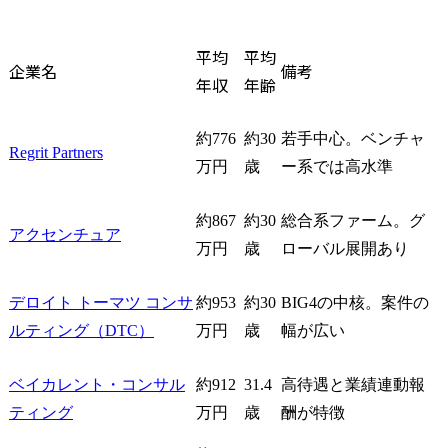
平均
平均
企業名
備考
年収
年齢
約776
約30
若手中心。ベンチャ
Regrit Partners
万円
歳
ー系では高水準
約867
約30
総合系ファーム。グ
アクセンチュア
万円
歳
ローバル展開あり
デロイト トーマツ コンサ
約953
約30
BIG4の中核。案件の
ルティング（DTC）
万円
歳
幅が広い
ベイカレント・コンサル
約912
31.4
高待遇と業績連動報
ティング
万円
歳
酬が特徴