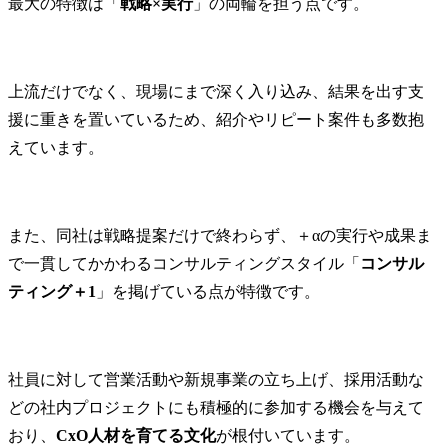
最大の特徴は「
戦略×実行
」の両輪を担う点です。
・既存事業の営業戦略・
育成など、
グロースアップ支援

関わる幅広
・期間システム刷新支
る機会があり
援、クラウド移行支援

● プロジェク
上流だけでなく、現場にまで深く入り込み、結果を出す支
・ERP導入全体PMO・チ
・情報セキ
ェンジマネジメント支援

体制構築/運用
援に重きを置いているため、紹介やリピート案件も多数抱
・AIガバナ
えています。
●従事すべき業務の変更の
運用支援

範囲

・クラウド
・雇入れ直後:配属先に関
制構築/運用支
する業務一般

・ゼロトラ
また、同社は戦略提案だけで終わらず、＋αの実行や成果ま
・変更の範囲:会社が定め
ション導入

で一貫してかかわるコンサルティングスタイル「
コンサル
る業務
● 従事すべ
の範囲

ティング＋1
」を掲げている点が特徴です。
・雇入れ直後
する業務一般
・変更の範囲
る業務
社員に対して営業活動や新規事業の立ち上げ、採用活動な
どの社内プロジェクトにも積極的に参加する機会を与えて
おり、
CxO人材を育てる文化
が根付いています。