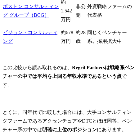
約
ボストン コンサルティン
非公
外資戦略ファームの
1,542
グ グループ（BCG）
開
代表格
万円
ビジョン・コンサルティ
約678
約28
同じくベンチャー
ング
万円
歳
系。採用拡大中
この比較から読み取れるのは、
Regrit Partnersは戦略系ベン
チャーの中では平均を上回る年収水準であるという点
で
す。
とくに、同年代で比較した場合には、大手コンサルティン
グファームであるアクセンチュアやDTCとほぼ同等、ベン
チャー系の中では
明確に上位のポジション
にあります。