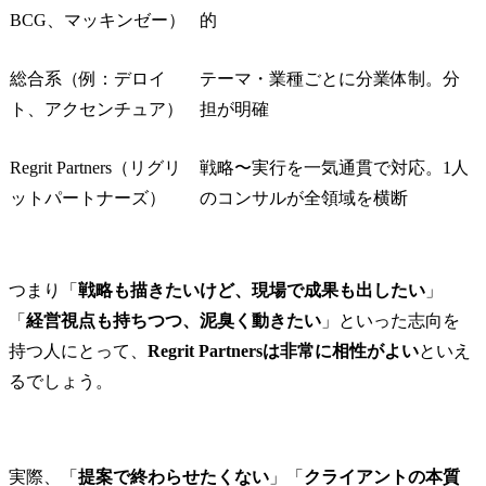
BCG、マッキンゼー）
的
総合系（例：デロイ
テーマ・業種ごとに分業体制。分
ト、アクセンチュア）
担が明確
Regrit Partners（リグリ
戦略〜実行を一気通貫で対応。1人
ットパートナーズ）
のコンサルが全領域を横断
つまり「
戦略も描きたいけど、現場で成果も出したい
」
「
経営視点も持ちつつ、泥臭く動きたい
」といった志向を
持つ人にとって、
Regrit Partnersは非常に相性がよい
といえ
るでしょう。
実際、「
提案で終わらせたくない
」「
クライアントの本質