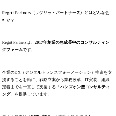
Regrit Partners（リグリットパートナーズ）に向いている人はどんな人か？
気通貫でプロデュースし
・セキュリ
マッチしやすい価値観・志向性とは
ていただきます。

の可視化・診
Regrit Partners（リグリットパートナーズ）とはどんな会
●主な業務内容:

・各種ガイ
異業種から転職して活躍しやすい人の特徴
社か？
・アカウント戦略立案

支援

「自分は向いているか？」のチェックポイント
・アライアンス企業との
・ガイドラ
まとめ
関係強化

けた体制構築
・経営層への課題ヒアリ
・AI・クラ
Regrit Partners（リグリットパートナーズ）の年収に関するFAQ
Regrit Partnersは、
2017年創業の急成長中のコンサルティン
ング・提案

術導入時の
Q1.リグリットパートナーズは未経験でも年収アップを狙えますか？
・社内各部門との提案体
請支援

グファーム
です。
Q2.年収が上がりやすい人にはどんな特徴がありますか？
制構築

・プロジェ
・新規リード獲得施策立
ント、デリ
案・実行

担保

・コンサルサ
企業のDX（デジタルトランスフォーメーション）推進を支
●プロジェクト事例

チーム組成

援することを軸に、戦略立案から業務改革、IT実装、組織
・生成AI開発支援

・セキュリ
定着までを一貫して支援する「
ハンズオン型コンサルティ
・AIデータ分析基盤構築
チームの管理、
ング
」を提供しています。
支援

程度)

・新規サービス創出支援

また、上記
・新サービス拡販におけ
報・マーケ
るアライアンス開拓支援

動、採用活