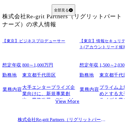
年収を構成する要素
Regrit Partners（リグリットパートナーズ）とほかファームの年収比較
全部見る
株式会社Re-grit Partners（リグリットパート
BIG4やほかベンチャーコンサルとの年収比較
ナーズ）
の求人情報
年収以外の魅力
年収以外にどんな待遇・制度があるのか？
【東京】ビジネスプロデューサー
福利厚生・ワークライフバランスの実態
【東京】情報セキュリテ
ト(アカウントリード候補
評価制度とキャリアパスの特徴
副業やリモートの柔軟性について
想定年収
800～1,000万円
想定年収
1,500～2,03
実際に働いている人は年収に満足しているのか？
OpenWorkや転職サイトでの口コミ傾向
勤務地
東京都千代田区
勤務地
東京都千代
年収に関する満足度・不満点
大手エンタープライズ企
プライム上
業務内容
業務内容
よくある年収ギャップとその理由
業向けに、新規事業創
めとする大
Regrit Partners（リグリットパートナーズ）への転職は難しいのか？
出・業務改革・DX・AIな
ライズ企業
View More
Regrit Partnersの転職難易度
どのコンサルティング提
セキュリテ
案を行います。

ト全般のコ
選考プロセスと評価されるポイント
戦略立案～実行支援まで
グを提供しま
株式会社Re-grit Partners（リグリットパートナーズ）
選考通過のために準備すべきこと
各部門と連携しながら一
● 業務イメー