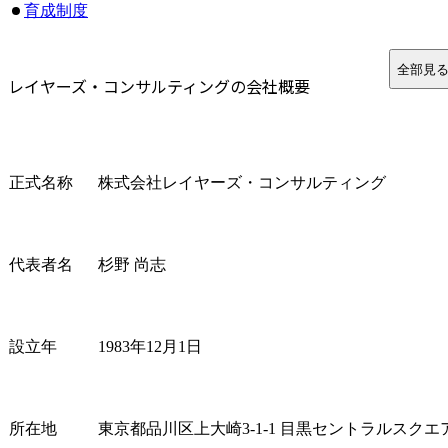
育成制度
レイヤーズ・コンサルティング の平均年収
年齢別年収目安
全部見
レイヤーズ・コンサルティングの会社概要
まとめ
レイヤーズ・コンサルティングに関するよくある質問
Q1. レイヤーズ・コンサルティングは外資系ファームと何
Q2. レイヤーズ・コンサルティングではどのような人が活
正式名称
株式会社レイヤーズ・コンサルティング
代表者名
杉野 尚志
設立年
1983年12月1日
所在地
東京都品川区上大崎3-1-1 目黒セントラルスクエ