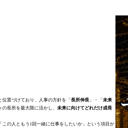
企画運用、人
えている中で、コンサル
直し、労務管
タントの育成はファーム
備など、人事
にとって最も重要な事項
実行責任を担
です。その研修の企画か
ます。

ら運営までの一連の実務
けでなく、制
の責任者ポジションをお
の見直し・設
任せしたいと考えていま
ていただける
す。

す。

日々、クライアント業務
の担う業務の
に取り組んでいるコンサ
以下領域を中
ルタントに効果的・効率
だきます

的な学びの場の提供をお
の運用、およ
願いします。

の改定・構築
・コンサルタント育成に
と位置づけており、人事の方針を「
長所伸長
」・「
未来
度など含む)

資する効果的なトレーニ
々の長所を最大限に活かし、
未来に向けてどれだけ成長
36協定、労基
ングコンテンツの企画・
規則の運用・
デリバリー

・効率的なトレーニング
「この人ともう1回一緒に仕事をしたいか」という項目が
イアンス対応
コンテンツのデリバリー