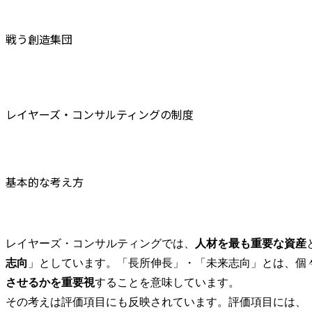
て取り組んでいるため、
評価制度の
人事部門の重要性が一層
事制度の見
高まってきつつありま
理体制の整
戦う創造集団
す。

企画領域の
っていただき
そこで今般、人事部門の
制度運用だ
強化及び従業員のウェル
度そのもの
レイヤーズ・コンサルティングの制度
ビーイングの強化に向け
計から入っ
て新たな人材を外部から
ポジションで
お迎えしたいと考えてお
●担当業務

ります。

人事労務部
中で、主に
基本的な考え方
人事労務部では主に以下
心に担当いた
の業務を担当していま
・評価制度
す。

び再設計

・人事制度
レイヤーズ・コンサルティングでは、
人材を最も重要な資産
①従業員ウェルビーイン
(等級・報酬制
志向
」としています。「長所伸長」・「未来志向」とは、個
グの向上に向けた各種イ
・労務管理(
ベント企画・運用

対応、就業
させるかを重要視
することを意味しています。

②従業員フォローアップ
改定等)

その考えは評価項目にも反映されています。評価項目には、
面談の実施

・コンプラ