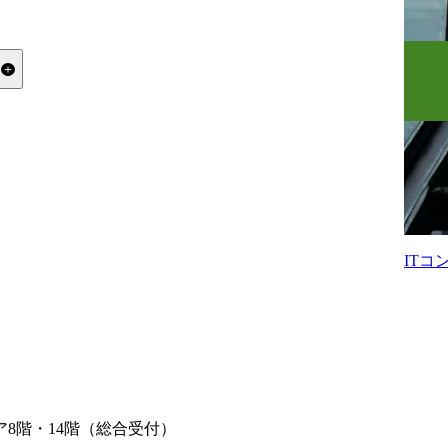
る
が違いますか？
躍しやすいですか？
IT
ア8階・14階（総合受付）