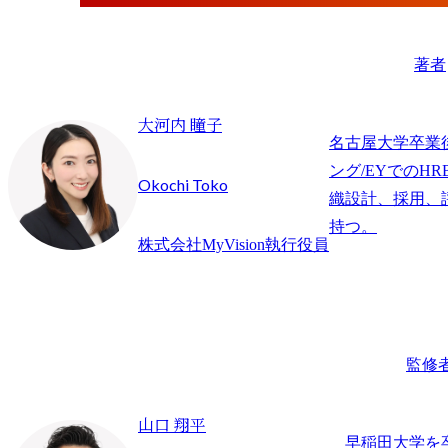
著者
大河内 瞳子
名古屋大学卒業
ング/EYでのHR
Okochi Toko
織設計、採用、
持つ。
株式会社MyVision執行役員
監修
山口 翔平
早稲田大学を