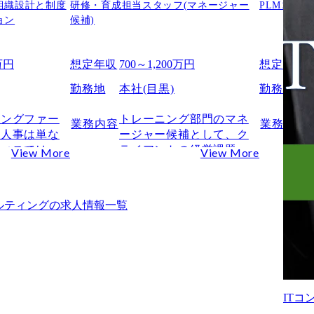
組織設計と制度
研修・育成担当スタッフ(マネージャー
PLMコン
ョン
候補)
0万円
想定年収
700～1,200万円
想定年収
勤務地
本社(目黒)
勤務地
-
ィングファー
トレーニング部門のマネ
業務内容
業務内容
、人事は単な
ージャー候補として、ク
フィスではな
ライアントの経営課題の
View More
View More
成長と組織の
解決をリードできるコン
る「設計部
サルタントの育成業務の
中核として、ご活躍いた
ルティング
の求人情報一覧
・コンサルテ
だきます。

在1000名体
見据えた拡大
特にコンサルティングフ
あり、人事部
ァームにおいては、人こ
重要性はさら
そがすべて、すなわち、
あります。

コンサルタントこそが資
IT
ションでは、
本であり資産であると考