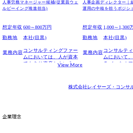
人事労務マネージャー候補(従業員ウェ
人事企画ディレクター｜
ルビーイング推進担当)
運用の中核を担うポジシ
想定年収
600～800万円
想定年収
1,000～1,30
勤務地
本社(目黒)
勤務地
本社(目黒)
コンサルティングファー
コンサルテ
業務内容
業務内容
ムにおいては、人が資本
ムにおいて
でもあり資産ともいえる
るバックオ
View More
ほど重要な要素であり、
く、事業の
人事部門の担う役割は一
進化を支え
般の会社に比べても重要
門」です。

株式会社レイヤーズ・コンサ
な役割となっておりま
レイヤーズ
す。

ィングは、現
制の構築を
このような中、レイヤー
フェーズに
企業理念
ズ・コンサルティングは
門の戦略的
現在、更なる業容拡大、
に高まりつつ
1000名体制の構築に向け
今回のポジ