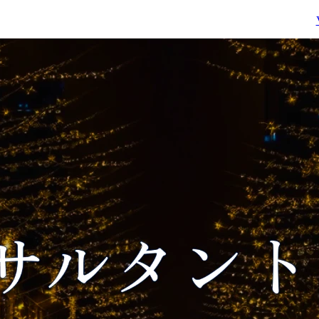
ルール策定支援

ン、プラットフォーム

●競争優位性強化に向けた
カスタム機能要件定義お
●プロセスレイヤー

よび開発支援

・マーケティング戦略

●PLM導入後の運用定着化
ブランディング、商品・
(チェンジマネジメント、
サービス開発、D2Cモデ
教育、運用設計・改善)を
ル、顧客ロイヤリティ

通じた活用促進

・営業戦略・営業改革

●PLMソリューションの企
チャネル戦略、プライシ
画・提案
ング戦略、販売費活き金
化、コンサル型営業化

●リソースレイヤー

・組織変革・M&A実行
援

顧客別組織化、経営統
合、再編スキーム構築、
ビジネスDD、PMI

・デジタルプロセス変革

基幹プロセス設計、CR
構築、 MA/SFA導入、