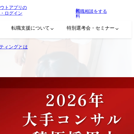
ウトアプリの
無
転職相談をする
・ログイン
料
転職支援について
特別選考会・セミナー
ティングとは