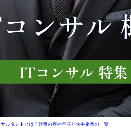
サルタント
￭事業戦略・事業開発コンサルタント
1,200～2,000万円
想定年収
600～2,000万円
勤務地
-
●製造業クライアントに対
以下、事業戦略・事業開
業務内容
する商品企画からサービ
発領域に関するコンサル
スに至るものづくり全体
ティングをお任せいたし
View More
View Mo
の業務プロセス(As-Is/To-
ます。

Be)分析、課題抽出、改善
方針の策定

●戦略レイヤー

●PLMシステム(Arasなど)
・事業戦略策定

の導入構想・ロードマッ
中期経営計画、製品市場
プ策定、業務改革計画の
戦略、事業再編計画

策定および導入プロジェ
・新規事業開発・ビジネ
クトの推進支援

スモデル変革

●業務プロセスの見直し・
社会課題解決、デザイン
コンサルタントとは？仕事内容や年収と大手企業の一覧
標準化の推進および業務
思考、サブスクリプショ