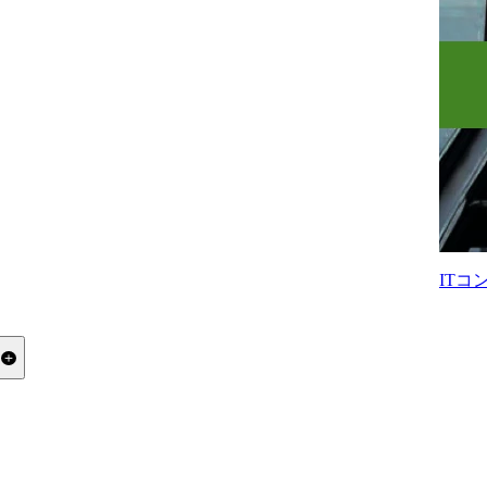
IT
る
すか？
？