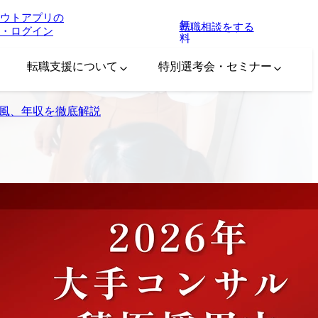
ウトアプリの
無
転職相談をする
・ログイン
料
転職支援について
特別選考会・セミナー
徴や社風、年収を徹底解説