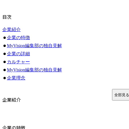
目次
企業紹介
企業の特徴
MyVision編集部の独自見解
企業の詳細
カルチャー
MyVision編集部の独自見解
企業理念
まとめ
よくある質問
全部見
企業紹介
Q1. PeakVisorはどのような企業をクライアントとしていま
Q2. PeakVisorではコンサル未経験でも転職できますか？
Q3. PeakVisorの「並走型コンサルティング」とは何ですか
企業の特徴