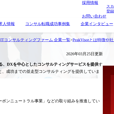
採用情報
スカ
登録
お問い合わせ
求人情報
コンサル転職成功事例集
企業インタビュー
>
ITコンサルティングファーム 企業一覧
>
PeakVisorとは特
2026年03月25日更新
る、DXを中心としたコンサルティングサービスを提供
す
と、成功までの並走型コンサルティングを提供していま
ーボンニュートラル事業」などの取り組みを推進してい