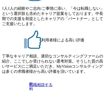
1人1人の経験やご志向/ご事情に添い、「今は転職しない」
という選択肢も含めたキャリア提案をしております。中長
期での支援を前提としたキャリアの「パートナー」として
ご支援いたします。
利用者様による高い評価
丁寧なキャリア相談、適切なコンサルティングファームの
紹介、ここでしか受けられない選考対策。そうした質の高
いサービスにご満足いただき、MyVisionコンサルティング
は多くの求職者様から高い評価を頂いています。
無
転職相談する
料