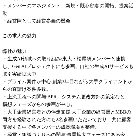
・メンバーのマネジメント、新規・既存顧客の開拓、提案活
動

・経営陣として経営参画の機会
この求人の魅力
弊社の魅力

・生成AI領域への取り組み:東大・松尾研メンバーと連携
し、Gen AIプロジェクトにも参画。自社の生成AIサービスも
取引実績拡大中。

・プライム案件が中心:創業3年目ながら大手クライアントか
らの直請け案件多数。

・上流工程への関与:BPR、システム更改方針の策定など、
構想フェーズからの参画が中心。

・大手企業経営者との伴走支援:大手企業の経営層とMBBの
両方を経験された方にも2名参画いただいており、共に顧客
支援する中で各メンバーの成長環境も整備。

・経営・組織づくりへの関与:事業拡大フェーズにある今、