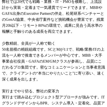
弊社では20代でも戦略・業務・IT・PMOを横断し、上流設
計から実装・定着まで一気通貫でリードできます。MBBや
GAFA出身のExecutive Partnerの伴走、松尾研系ベンチャーと
のGenAI協業、中央省庁案件など挑戦機会が豊富です。残業
月20h以下・リモート80%の環境で、成果に見合う高水準の
報酬と手触りのある成長を両立できます。

少数精鋭、全員が一人称で動く

50名規模の精鋭組織です。SCとMが1:1で、戦略/業務/ITの上
流を一人称で推進できるメンバーが中心です。MBB・大手
事業会社役員・GAFAのEM/GMクラスが参画し、品質にこ
だわるプロ集団です。密なコミュニケーションと当事者意識
で、クライアントの“本当にやりたいこと”に寄り添い、速く
深く成果を出します。

実行までやり切る、弊社の変革力

実行まで踏み込むプロジェクト型アプローチが強みです。IT
グランドデザインからBPR、システム導入・定着化、品質ア