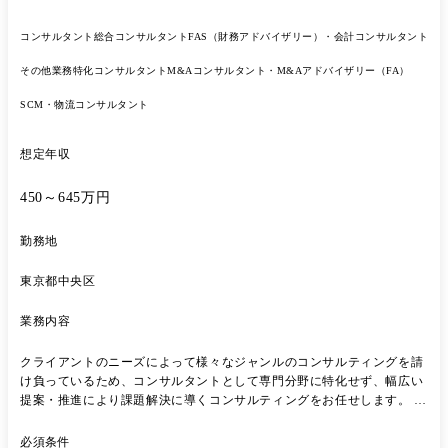
コンサルタント
総合コンサルタント
FAS（財務アドバイザリー）・会計コンサルタント
その他業務特化コンサルタント
M&Aコンサルタント・M&Aアドバイザリー（FA）
SCM・物流コンサルタント
想定年収
450～645万円
勤務地
東京都中央区
業務内容
クライアントのニーズによって様々なジャンルのコンサルティングを請
け負っているため、コンサルタントとして専⾨分野に特化せず、幅広い
提案・推進により課題解決に導くコンサルティングをお任せします。 業
務詳細 ●事業計画の⽴案、実⾏⽀援 ●M&Aの企画、実⾏⽀援 ●情報シス
テムに関する企画、実⾏⽀援(PMO) ●SCM戦略の⽴案、実⾏⽀援などの
必須条件