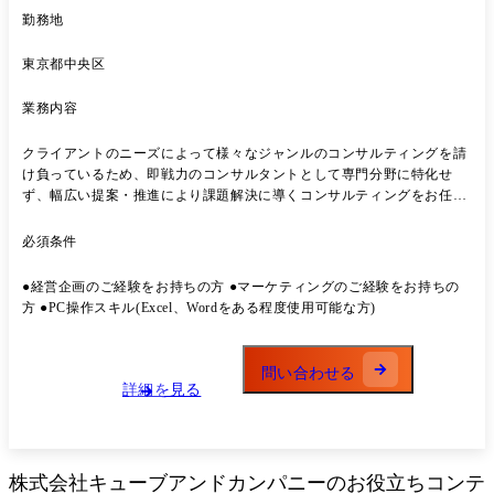
勤務地
東京都中央区
業務内容
クライアントのニーズによって様々なジャンルのコンサルティングを請
け負っているため、即戦⼒のコンサルタントとして専⾨分野に特化せ
ず、幅広い提案・推進により課題解決に導くコンサルティングをお任せ
します。 業務詳細 ●事業計画の⽴案、実⾏⽀援 ●M&Aの企画、実⾏⽀
援 ●情報システムに関する企画、実⾏⽀援(PMO) ●SCM戦略の⽴案、実
必須条件
⾏⽀援などの各種コンサルティング業務 ★クライアントのニーズによっ
て様々なジャンルのコンサルティングを請け負っているため、コンサル
●経営企画のご経験をお持ちの⽅ ●マーケティングのご経験をお持ちの
タントとして専⾨分野に特化せず、幅広い知識、経験を⾝に付けること
⽅ ●PC操作スキル(Excel、Wordをある程度使⽤可能な⽅)
が可能です。 ★単に企画を⽴案し提⽰するのではなく、「お客様視点
で、お客様⽴場で、お客様と共に」プロジェクトを推進することを⼤切
にしております。 ★⾃ら新規事業⽴上げも経験できる環境︕スピード感
問い合わせる
をもって成⻑可能!
詳細を見る
株式会社キューブアンドカンパニー
のお役立ちコンテ