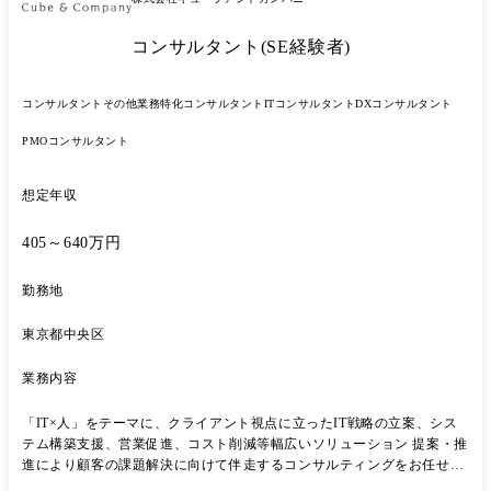
コンサルタント(SE経験者)
コンサルタント
その他業務特化コンサルタント
ITコンサルタント
DXコンサルタント
PMOコンサルタント
想定年収
405～640万円
勤務地
東京都中央区
業務内容
「IT×⼈」をテーマに、クライアント視点に⽴ったIT戦略の⽴案、シス
テム構築⽀援、営業促進、コスト削減等幅広いソリューション 提案・推
進により顧客の課題解決に向けて伴⾛するコンサルティングをお任せし
ます。 ●ITコンサルティング業務全般(情報システムに関する構想策定お