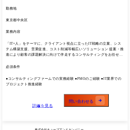
勤務地
東京都中央区
業務内容
「IT×⼈」をテーマに、クライアント視点に⽴ったIT戦略の⽴案、シス
テム構築⽀援、営業促進、コスト削減等幅広いソリューション 提案・推
進により顧客の課題解決に向けて伴⾛するコンサルティングをお任せし
ます。 ●ITコンサルティング業務全般(情報システムに関する構想策定お
よびITプロジェクトのPMOなど) ●ITに限らず個⼈の適性、希望を判断
必須条件
した上で事業計画の⽴案、実⾏⽀援、現場改善といった戦略/業務コンサ
ルティング業務全般
●コンサルティングファームでの実務経験 ●PMOのご経験 ●IT業界での
プロジェクト推進経験
問い合わせる
詳細を見る
株式会社キューブアンドカンパニー