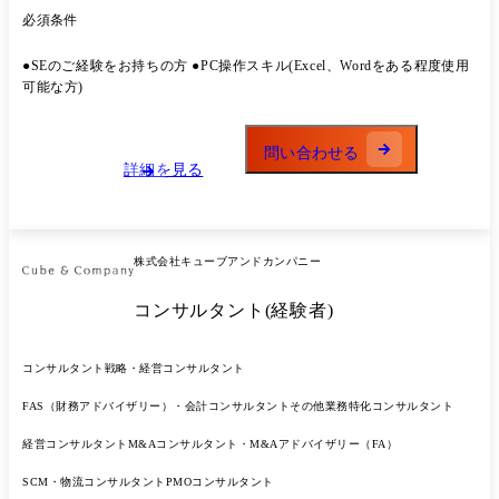
よびITプロジェクトのPMOなど) ●ITに限らず個⼈の適性、希望を判断
必須条件
した上で事業計画の⽴案、実⾏⽀援、現場改善といった戦略/業務コンサ
ルティング業務全般
●SEのご経験をお持ちの⽅ ●PC操作スキル(Excel、Wordをある程度使⽤
可能な⽅)
問い合わせる
詳細を見る
株式会社キューブアンドカンパニー
コンサルタント(経験者)
コンサルタント
戦略・経営コンサルタント
FAS（財務アドバイザリー）・会計コンサルタント
その他業務特化コンサルタント
経営コンサルタント
M&Aコンサルタント・M&Aアドバイザリー（FA）
SCM・物流コンサルタント
PMOコンサルタント