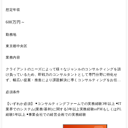
想定年収
600万円～
勤務地
東京都中央区
業務内容
クライアントのニーズによって様々なジャンルのコンサルティングを請
け負っているため、即戦⼒のコンサルタントとして専⾨分野に特化せ
ず、幅広い提案・推進により課題解決に導くコンサルティングをお任せ
します。 業務詳細 ￭事業計画の⽴案、実⾏⽀援 ￭M&Aの企画、実⾏⽀援
￭情報システムに関する企画、実⾏⽀援(PMO) ￭SCM戦略の⽴案、実⾏
必須条件
⽀援などの各種コンサルティング業務 ★クライアントのニーズによって
様々なジャンルのコンサルティングを請け負っているため、コンサルタ
【いずれか必須】 ￭コンサルティングファームでの実務経験3年以上 ￭IT
ントとして専⾨分野に特化せず、幅広い知識、経験を⾝に付けることが
業界でのシステム(業務/基幹)に関する3年以上実務経験orPMもしくはPL
可能です。 ★単に企画を⽴案し提⽰するのではなく、「お客様視点で、
経験1年以上 ￭事業会社での経営企画での実務経験
お客様⽴場で、お客様と共に」プロジェクトを推進することを⼤切にし
ております。 ★⾃ら新規事業⽴上げも経験できる環境︕スピード感をも