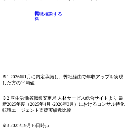
無
転職相談する
料
※1 2026年1月に内定承諾し、弊社経由で年収アップを実現
した方の平均値
※2 厚生労働省職業安定局 人材サービス総合サイトより 最
新2025年度（2025年4月~2026年3月）におけるコンサル特化
転職エージェント支援実績数比較
※3 2025年9月16日時点