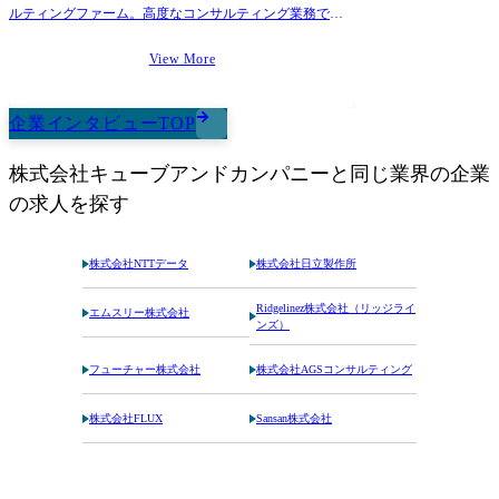
ルティングファーム。高度なコンサルティング業務で培
った知見を活かし、BtoC領域における新規事業の開発・
推進にも挑んでおり、自社で女性向けECアパレルや飲食
View More
事業など、自社開発のビジネスも展開している。
企業インタビューTOP
株式会社キューブアンドカンパニー
と同じ業界の企業
の求人を探す
株式会社NTTデータ
株式会社日立製作所
Ridgelinez株式会社（リッジライ
エムスリー株式会社
ンズ）
フューチャー株式会社
株式会社AGSコンサルティング
株式会社FLUX
Sansan株式会社