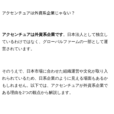
高い経験・知見を活か
を実現する
し、その領域のクライア
深い知見を
アクセンチュアは外資系企業じゃない？
ントに対するコンサルテ
起点とした
ィングは勿論、クライア
るための要
ント同士をつなぎ、産業
ルティング集
を横断してのコンサルテ
アクセンチュアは外資系企業です
。日本法人として独立し
ィングも行っています。

プロジェク
ているわけではなく、グローバルファームの一部として運
本部だけで
本ポジションでは、自動
ンチュア全
営されています。
車業界の経営/テクノロジ
材やサービ
ー・コンサルティングの
業して、企
専門家として、主に下記
提供のフロ
を担当していただきま
に関わる変
そのうえで、日本市場に合わせた組織運営や文化が取り入
す。

れを下支え
れられているため、日系企業のように見える場面もあるか
テクノロジ
もしれません。以下では、アクセンチュアが外資系企業で
主要なプロジェクトテー
業員体験含
ある理由を2つの観点から解説します。
マは以下の通りとなりま
テージに関
す。

めた全領域
・全社戦略策定、事業企
支援します。
画支援
