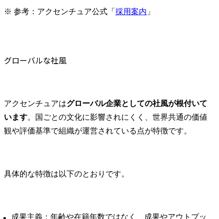
・また、変
※ 参考：アクセンチュア公式「
採用案内
」
となる従業
る多様なス
ーのチェン
ト推進・体験
グローバルな社風
●プロジェク
保険業界

従来の保険
超えて、保
アクセンチュアは
グローバル企業としての社風が根付いて
日々の関係
います
。国ごとの文化に影響されにくく、世界共通の価値
くことので
観や評価基準で組織が運営されている点が特徴です。
モデルの構
定事業運営
全体変革推
ド・マーケ
具体的な特徴は以下のとおりです。
立案・実行
革、組織・
ータ利活用
度化、顧客
成果主義：年齢や在籍年数ではなく、成果やアウトプッ