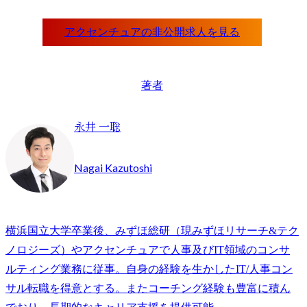
著者
永井 一聡
Nagai Kazutoshi
横浜国立大学卒業後、みずほ総研（現みずほリサーチ&テク
ノロジーズ）やアクセンチュアで人事及びIT領域のコンサ
ルティング業務に従事。自身の経験を生かしたIT/人事コン
サル転職を得意とする。またコーチング経験も豊富に積ん