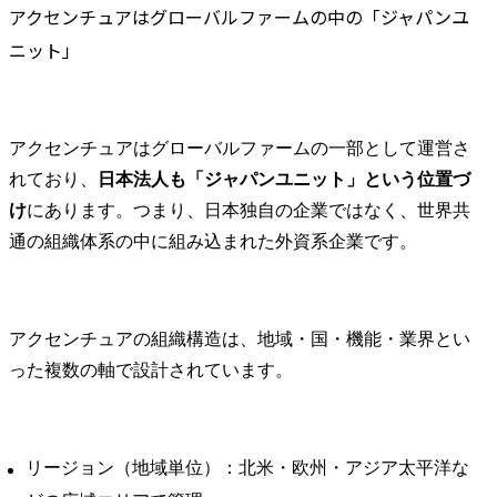
・営業改革、SCM改革、
●業務内容

アクセンチュアはグローバルファームの中の「ジャパンユ
CRM改革などの構想・計
担当業界に
ニット」
画~実行支援

た中で、企
・消費者向けデジタルサ
のカウンタ
ービス・事業企画立案～
て下記をカバ
実行支援

フロントステ
アクセンチュアはグローバルファームの一部として運営さ
・ビジネス・業務・シス
規ビジネス
テムの課題抽出、デジタ
ド戦略、マ
れており、
日本法人も「ジャパンユニット」という位置づ
ルを活用した変革テーマ
戦略、営業
け
にあります。つまり、日本独自の企業ではなく、世界共
企画・立案・実行推進

ル改革、顧客
通の組織体系の中に組み込まれた外資系企業です。
・デジタル/IT戦略・計画
～実行支援

・企業のパ
ションの再
プロジェクト事例

基づくター
アクセンチュアの組織構造は、地域・国・機能・業界とい
・自動運転LV4車両の市場
マーと企業
った複数の軸で設計されています。
ローンチ戦略策定

ンドの明確
・EVを活用したサービス
概算

事業開発・立ち上げ支援

・国内市場向け自動運転
・ターゲッ
リージョン（地域単位）：北米・欧州・アジア太平洋な
モビリティサービス開発
者体験設計
支援

ネルでのコ