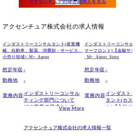
アジア太平洋地域全体で日本市場が大きい
日本企業や地方自治体との共同プロジェクトが多い
日系企業出身の役員が多い
アクセンチュア株式会社
の求人情報
外資特有の即戦力文化よりも育成文化が強い
アクセンチュアの特徴
インダストリーコンサルタント(産業機
インダストリーコンサル
エンドツーエンド
械、自動車、製薬、消費財・サービス、
マーフロント)【金融サ
小売り領域)_M+_Agent
_M+_Agent_Song
グローバル・ナレッジ
変化への適応（事業最適化）
想定年収
-
想定年収
-
まとめ
勤務地
-
勤務地
-
よくある質問
Q. アクセンチュアは本当に外資系企業ですか？
インダストリーコンサル
インダスト
業務内容
業務内容
ティング部門について

タント(カス
Q. アクセンチュアはほかの外資系コンサルと何が違いますか？
15の業界で構成されてい
ト)【金融サ
View More
る、業界特化型コンサル
は顧客(生活
ティング部門です。

人顧客および
める提供価値
アクセンチュア株式会社
の求人情報一覧
特定の産業領域に関する
義し、持続