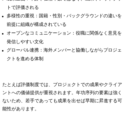
含めたカス
トで評価される
トの必要シ
案・開発

多様性の重視：国籍・性別・バックグラウンドの違いを
前提に組織が構成されている
銀行業界

インターネ
オープンなコミュニケーション：役職に関係なく意見を
グ、アプリ
発信しやすい文化
フトに伴う
グローバル連携：海外メンバーと協働しながらプロジェ
モデルの全
プリバンク
クトを進める体制
の導入・高
革推進、デ
ティング戦
用高度化
たとえば評価制度では、プロジェクトでの成果やクライア
ントへの価値提供が重視されます。年功序列の要素は強く
ないため、若手であっても成果を出せば早期に昇進する可
能性があります。