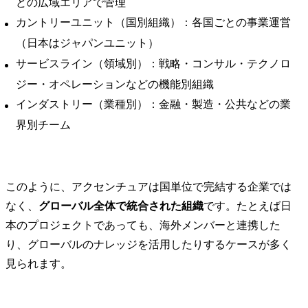
どの広域エリアで管理
・ソフトウェア事業強化
ョンプラン
カントリーユニット（国別組織）：各国ごとの事業運営
に向けた全社トランスフ
な体験・共
（日本はジャパンユニット）
ォーメーション

既存事業に
など

ビス・商品
サービスライン（領域別）：戦略・コンサル・テクノロ
立案

ジー・オペレーションなどの機能別組織
※テクノロジーを活用し
バックステー
た事業開発からデジタル
セス・デー
インダストリー（業種別）：金融・製造・公共などの業
業務改革まで、企業のみ
ジー・組織
界別チーム
ならずモビリティ業界の
めたオペレ
構造を変えるようなトラ
デル改革

ンスフォーメーションの
プランニングから実行支
・フロント
このように、アクセンチュアは国単位で完結する企業では
援を行っています。
義した体験
なく、
グローバル全体で統合された組織
です。たとえば日
プロセス改
本のプロジェクトであっても、海外メンバーと連携した
源・組織変
用・データ
り、グローバルのナレッジを活用したりするケースが多く
スタマーフ
見られます。
ノロジー変
配賦含めた
革
