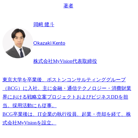
著者
岡﨑 健斗
Okazaki Kento
株式会社MyVision代表取締役
東京大学を卒業後、ボストンコンサルティンググループ
（BCG）に入社。主に金融・通信テクノロジー・消費財業
界における戦略立案プロジェクトおよびビジネスDDを担
当。採用活動にも従事。

BCG卒業後は、IT企業の執行役員、起業・売却を経て、株