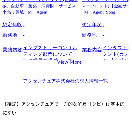
指摘された課題を改善する姿勢が見られないとき
械、自動車、製薬、消費財・サービス、
マーフロント)【金融サ
試用期間で無断欠勤や経歴詐称などがあるとき
小売り領域)_M+_Agent
_M+_Agent_Song
倫理違反や社内規定違反をしたとき
想定年収
-
想定年収
-
アクセンチュアの働き方・カルチャーの実態
独自制度「Project PRIDE」による働き方改革の浸透
勤務地
-
勤務地
-
専任の「キャリアカウンセラー」にいつでも悩みを相談できる
インダストリーコンサル
インダスト
業務内容
業務内容
中途・コンサル未経験者向けの充実したトレーニング体制
ティング部門について

タント(カス
アクセンチュアでのミスマッチを防ぐには選考から準備が必要
15の業界で構成されてい
ト)【金融サ
View More
自分のスキル・キャリアに適した職種を選ぶ
る、業界特化型コンサル
は顧客(生活
ティング部門です。

人顧客および
アクセンチュアの選考の特徴を理解する
める提供価値
アクセンチュア株式会社
の求人情報一覧
コンサルタントに求められる資質を高める
特定の産業領域に関する
義し、持続
転職エージェントを介して「入社後のミスマッチ」を回避する
高い経験・知見を活か
を実現する
アクセンチュアのクビに関するFAQ
し、その領域のクライア
深い知見を
【結論】アクセンチュアで一方的な解雇（クビ）は基本的
ントに対するコンサルテ
起点とした
Q.落ちこぼれると追い出し部屋に異動になるのは本当ですか？
にない
ィングは勿論、クライア
るための要
Q.アクセンチュアに転職して後悔する可能性はありますか？
ント同士をつなぎ、産業
ルティング集
まとめ
を横断してのコンサルテ
ィングも行っています。

プロジェク