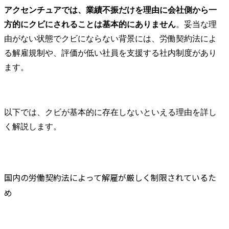
アクセンチュアでは、業績不振だけを理由に会社側から一
本部だけで
本ポジションでは、自動
ンチュア全
方的にクビにされることは基本的にありません
。妥当な理
車業界の経営/テクノロジ
材やサービ
由がない状態でクビにならない背景には、労働契約法によ
ー・コンサルティングの
業して、企
る解雇規制や、評価が低い社員を支援する社内制度があり
専門家として、主に下記
提供のフロ
ます。
を担当していただきま
に関わる変
す。

れを下支え
テクノロジ
主要なプロジェクトテー
業員体験含
以下では、クビが基本的に存在しないといえる理由を詳し
マは以下の通りとなりま
テージに関
す。

めた全領域
く解説します。
・全社戦略策定、事業企
支援します。
画支援

・営業改革、SCM改革、
●業務内容

CRM改革などの構想・計
担当業界に
国内の労働契約法によって解雇が厳しく制限されているた
画~実行支援

た中で、企
め
・消費者向けデジタルサ
のカウンタ
ービス・事業企画立案～
て下記をカバ
実行支援

フロントステ
・ビジネス・業務・シス
規ビジネス