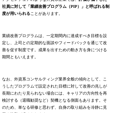
保険業界

社員に対して「業績改善プログラム（PIP）」と呼ばれる制
従来の保険
度が用いられる
ことがあります。
超えて、保
日々の関係
くことので
モデルの構
業績改善プログラムは、一定期間内に達成すべき目標を設
定事業運営
定し、上司との定期的な面談やフィードバックを通じて改
全体変革推
ド・マーケ
善を促す制度です。成果を出すための動き方を身につける
立案・実行
期間ともいえます。
革、組織・
ータ利活用
度化、顧客
含めたカス
なお、外資系コンサルティング業界全般の傾向として、こ
トの必要シ
うしたプログラムで設定された目標に対して改善の兆しが
案・開発

長期にわたり見られない場合には、キャリアの方向性を再
銀行業界

検討する（退職勧奨など）契機となる側面もあります。そ
インターネ
のため、単なる研修と思わず、自身の取り組みを冷静に見
グ、アプリ