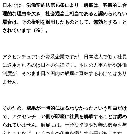
テムの課題抽出、デジタ
ド戦略、マ
日本では、
労働契約法第16条により「解雇は、客観的に合
ルを活用した変革テーマ
戦略、営業
理的な理由を欠き、社会通念上相当であると認められない
企画・立案・実行推進

ル改革、顧客
場合は、その権利を濫用したものとして、無効とする」と
・デジタル/IT戦略・計画
されています（※）。
～実行支援

・企業のパ
ションの再
プロジェクト事例

基づくター
・自動運転LV4車両の市場
マーと企業
アクセンチュアは外資系企業ですが、日本法人で働く社員
ローンチ戦略策定

ンドの明確
・EVを活用したサービス
概算

に適用されるのは日本の法律です。本国の人事方針や評価
事業開発・立ち上げ支援

制度が、そのまま日本国内の解雇に直結するわけではあり
・国内市場向け自動運転
・ターゲッ
ません。
モビリティサービス開発
者体験設計
支援

ネルでのコ
・ソフトウェア事業強化
ョンプラン
に向けた全社トランスフ
な体験・共
そのため、
成果が一時的に振るわなかったという理由だけ
ォーメーション

既存事業に
など

ビス・商品
で、アクセンチュア側が即座に社員を解雇することは認め
立案

られていません
。解雇には、十分な指導や改善の機会を与
※テクノロジーを活用し
バックステー
えたことなど、いくつもの条件を満たす必要があります。