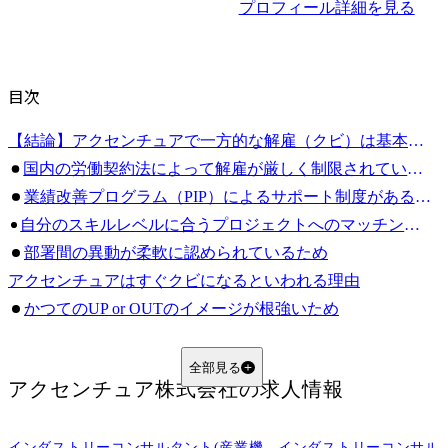
プロフィール詳細を見る
目次
【結論】アクセンチュアで一方的な解雇（クビ）は基本的にない
国内の労働契約法によって解雇が厳しく制限されているため
業績改善プログラム（PIP）によるサポート制度があるため
自分のスキルレベルに合うプロジェクトへのマッチングがおこなわれるため
部署間の異動が柔軟に認められているため
アクセンチュアはすぐクビになるといわれる理由
かつてのUP or OUTのイメージが根強いため
成果主義に基づく「厳格な評価制度」が徹底されているため
グローバルでの人員削減（リストラ）のニュースが誤解を与えたため
全部見る
アクセンチュア株式会社
の求人情報
クビではなくアクセンチュアで退職勧奨を受ける可能性があるとき
プロジェクトにアサインされない状態が続くとき
インダストリーコンサルタント(産業機
インダストリーコンサル