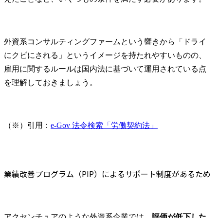
た事業開発からデジタル
セス・デー
業務改革まで、企業のみ
ジー・組織
ならずモビリティ業界の
めたオペレ
構造を変えるようなトラ
デル改革

外資系コンサルティングファームという響きから「ドライ
ンスフォーメーションの
にクビにされる」というイメージを持たれやすいものの、
プランニングから実行支
・フロント
援を行っています。
義した体験
雇用に関するルールは国内法に基づいて運用されている点
プロセス改
を理解しておきましょう。
源・組織変
用・データ
スタマーフ
ノロジー変
（※）引用：
e-Gov 法令検索「労働契約法」
配賦含めた
革

・また、変
となる従業
業績改善プログラム（PIP）によるサポート制度があるため
る多様なス
ーのチェン
ト推進・体験
アクセンチュアのような外資系企業では、
評価が低下した
●プロジェク