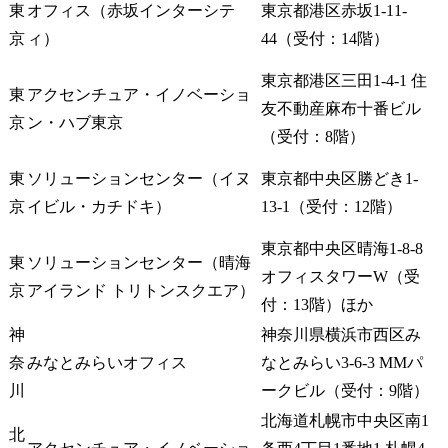
東
オフィス（赤坂インターシテ
東京都港区赤坂1-11-
京
ィ）
44（受付：14階）
東京都港区三田1-4-1 住
東
アクセンチュア・イノベーショ
友不動産麻布十番ビル
京
ン・ハブ東京
（受付：8階）
東
ソリューションセンター（イヌ
東京都中央区勝どき1-
京
イビル・カチドキ）
13-1（受付：12階）
東京都中央区晴海1-8-8 
東
ソリューションセンター（晴海
オフィスタワーW（受
京
アイランド トリトンスクエア）
付：13階）ほか
神
神奈川県横浜市西区み
奈
みなとみらいオフィス
なとみらい3-6-3 MMパ
川
ークビル（受付：9階）
北海道札幌市中央区南1
北