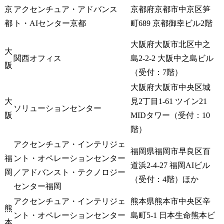
京
アクセンチュア・アドバンス
京都府京都市中京区笋
都
ト・AIセンター京都
町689 京都御幸ビル2階
大阪府大阪市北区中之
大
関西オフィス
島2-2-2 大阪中之島ビル
阪
（受付：7階）
大阪府大阪市中央区城
大
見2丁目1-61 ツイン21 
ソリューションセンター
阪
MIDタワー（受付：10
階）
アクセンチュア・インテリジェ
福岡県福岡市早良区百
福
ント・オペレーションセンター
道浜2-4-27 福岡AIビル
岡
／アドバンスト・テクノロジー
（受付：4階）ほか
センター福岡
アクセンチュア・インテリジェ
熊本県熊本市中央区辛
熊
ント・オペレーションセンター
島町5-1 日本生命熊本ビ
本