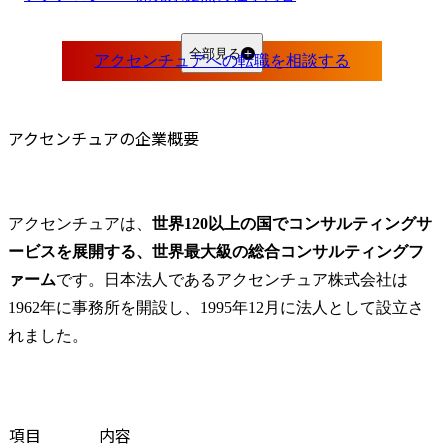
オペレーション系拠点の仕事内容
コンサルティング・戦略系拠点の仕事内容
全部見る
アクセンチュアの拠点と転職後の勤務地の決まり方
中途採用での配属先はどう決まるか
アクセンチュアの企業概要
ロケーション フレキシビリティ制度とは
アクセンチュアの拠点に関するよくある質問
アクセンチュアの国内拠点はいくつありますか？
地方拠点に転職した場合、東京と同じ待遇を受けられますか？
アクセンチュアは、
世界120以上の国でコンサルティングサ
拠点を指定して応募することはできますか？
ービスを展開する、世界最大級の総合コンサルティングフ
地方拠点はリモートワークに対応していますか？
ァーム
です。日本法人であるアクセンチュア株式会社は
アクセンチュアの転職で拠点を選ぶとき、何を優先すべきですか？
1962年に事務所を開設し、1995年12月に法人として設立さ
アクセンチュアの求人情報
れました。
まとめ
項目
内容