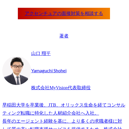
著者
山口 翔平
Yamaguchi Shohei
株式会社MyVision代表取締役
早稲田大学を卒業後、JTB、オリックス生命を経てコンサル
ティング転職に特化した人材紹介会社へ入社。

長年のエージェント経験を基に、より多くの求職者様に対