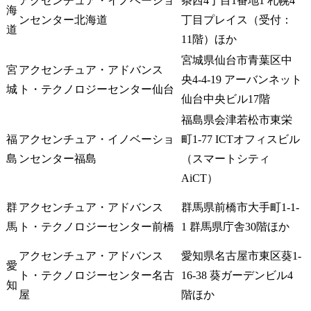
アクセンチュア・イノベーショ
条西4丁目1番地1 札幌4
海
ンセンター北海道
丁目プレイス（受付：
道
11階）ほか
宮城県仙台市青葉区中
宮
アクセンチュア・アドバンス
央4-4-19 アーバンネット
城
ト・テクノロジーセンター仙台
仙台中央ビル17階
福島県会津若松市東栄
福
アクセンチュア・イノベーショ
町1-77 ICTオフィスビル
島
ンセンター福島
（スマートシティ
AiCT）
群
アクセンチュア・アドバンス
群馬県前橋市大手町1-1-
馬
ト・テクノロジーセンター前橋
1 群馬県庁舎30階ほか
アクセンチュア・アドバンス
愛知県名古屋市東区葵1-
愛
ト・テクノロジーセンター名古
16-38 葵ガーデンビル4
知
屋
階ほか