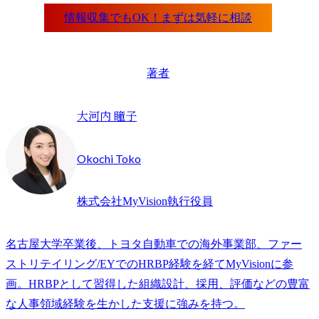
著者
大河内 瞳子
Okochi Toko
株式会社MyVision執行役員
名古屋大学卒業後、トヨタ自動車での海外事業部、ファー
ストリテイリング/EYでのHRBP経験を経てMyVisionに参
画。HRBPとして習得した組織設計、採用、評価などの豊富
な人事領域経験を生かした支援に強みを持つ。