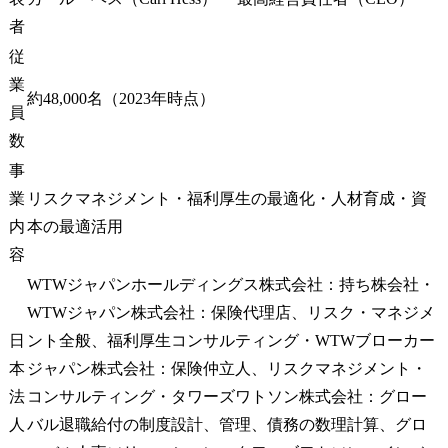
(オーストラリア・シンガ
打ち手の論点
ポール・マレーシア)

職・運用負荷
者
・新規M&A候補のターゲ
- AX方針の
従
ット国・領域の特定と推
る範囲・水
業
進

判断・例外処
約48,000名（2023年時点）
員
・海外事業の持続的な利
- ROI仮説
益成長に向けた施策立
品質向上・
数
案・実行

改善・リスク低
事
・経営企画・報酬設計・
- To-Be業
業
リスクマネジメント・福利厚生の最適化・人材育成・資
M&Aディール担当者との
ス、例外、
連携による経営基盤強化

用ループ、KP
内
本の最適活用
- 生成AI設
容
●入社後フェーズ

ト、評価基準
WTWジャパンホールディングス株式会社：持ち株会社・
【1年目】9社・現地CEO
ッジ、ログ
の実態把握、信頼関係構
レール)

WTWジャパン株式会社：保険代理店、リスク・マネジメ
築、課題の洗い出し

- 体験設計(
日
ント全般、福利厚生コンサルティング・WTWブローカー
【2年目以降】成長戦略の
人事のCX・
本
ジャパン株式会社：保険仲立人、リスクマネジメント・
実行フェーズ 利益成長率
い導線とコ
法
コンサルティング・タワーズワトソン株式会社：グロー
の目標達成を共に目指す

ョン)

【中長期】APAC以外のエ
- ガバナンス
人
バル退職給付の制度設計、管理、債務の数理計算、グロ
リアでさらなるM&A・事
理、個人情