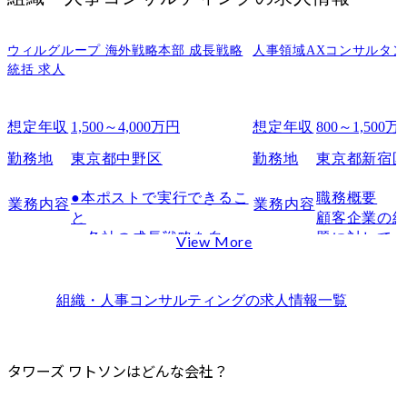
タワーズ ワトソンの平均年収と給与制度
タワーズ ワトソン年収の評判・口コミ
タワーズ ワトソンの事業分野と各部門の評判
ウィルグループ 海外戦略本部 成長戦略
人事領域AXコンサルタン
統括 求人
リスク＆ブローキング（保険仲介）
災害リスク
想定年収
1,500～4,000万円
想定年収
800～1,500万
経営リスク
プロジェクトにかかわるリスク
勤務地
東京都中野区
勤務地
東京都新宿
グローバルネットワーク
●本ポストで実行できるこ
職務概要

業務内容
業務内容
コンサルティング＆テクノロジー
と

顧客企業の
戦略と成長
・各社の成長戦略を自ら
題に対して
View More
リスクおよび資本管理
描き、実行する権限と裁
候補として
量

課題特定からA
事業効率化と収益性向上
・既存ビジネスに縛られ
活用した業
組織・人事コンサルティング
の求人情報一覧
ヘルス＆ベネフィット
ない視点で、新規M&Aの
策定、To-B
福利厚生制度関連の保険導入
ターゲット領域を定義

本番実装、
事務サポート
・現地CEOとの対等なパ
善までを一
タワーズ ワトソンはどんな会社？
ートナーシップ(協調的な
していただき
従業員福利厚生に関するアドバイザリー
組織文化です)

プロダクト