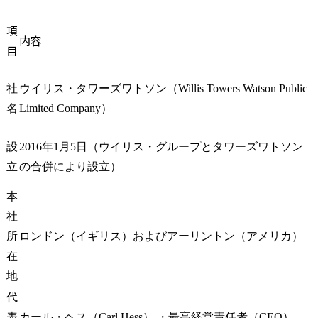
サーベイ・ポータルサイト
・ウィルグループのCOO
ジニア、デー
タワーズ ワトソンの転職難易度と中途採用に関する評判
直下でAPACの事業を動か
ティ担当な
項
内容
す決裁権と影響力

と連携しな
中途採用の選考プロセス
目
・勤務地をシンガポー
マネジメン
面接の雰囲気や評判
ル・豪州・日本から自由
務プロセス
選考ポイント
に選べる働き方の柔軟性

ナンスを統
社
ウイリス・タワーズワトソン（Willis Towers Watson Public 
タワーズ ワトソンへの転職におすすめのエージェント
※各国への出張あり(頻
し、KPIに
名
Limited Company）
度・渡航先は状況により
と継続的な
まとめ：タワーズ ワトソンの評判と転職のポイント
変動)

を通じて顧
タワーズワトソンの評判に関するFAQ
設
2016年1月5日（ウイリス・グループとタワーズワトソン
※日本勤務希望の場合、
走します。

Q1.タワーズ ワトソンは本当に激務なのでしょうか？
必要に応じてWAP(シンガ
立
の合併により設立）
Q2.タワーズ ワトソンの年収水準はほかのコンサルと比べて高いですか？
ポール)への出向・転籍の
具体的には

可能性有

- 事業戦略
本
用、チームマ
社
●ミッション・業務内容

- 自らプレ
所
ロンドン（イギリス）およびアーリントン（アメリカ）
・海外子会社、WAPグル
経営・人事
在
ープ9社の成長戦略立案と
アリングに
実行推進

務、ボトルネ
地
・各社現地CEO・経営チ
特定

代
ームとの連携・サポート
- 課題の構
表
カール・ヘス（Carl Hess） ・最高経営責任者（CEO）