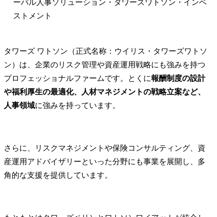
ーバル人事ソリューション・タワーズワトソン・インベ
業拡大の可能性も視野に

任、公平性、
ストメント
シー)

●WAP 海外戦略本部につ
- PoC→本
いて

件定義、既存A
タワーズ ワトソン（正式名称：ウイリス・タワーズワトソ
・部署名:海外戦略本部 海
との連携、ワ
外戦略部

エージェント化
ン）は、企業のリスク管理や資産運用戦略にも強みを持つ
・人員構成:正社員10名 
- 定着・改善
プロフェッショナルファームです。とくに
報酬制度の設計
(2026年6月現在)

開、定例レ
や福利厚生の最適化、人材マネジメントの戦略立案など、
・役割:海外グループ企業
分析、継続
の経営企画・管理・統括
ポートで意思
人事領域
に強みを持っています。
を担当

●業務の変更範囲

全職種
さらに、リスクマネジメントや保険コンサルティング、資
産運用アドバイザリーといった分野にも事業を展開し、多
角的な支援を提供しています。