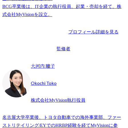
BCG卒業後は、IT企業の執行役員、起業・売却を経て、株
プロフィール詳細を見る
監修者
大河内 瞳子
Okochi Toko
株式会社MyVision執行役員
名古屋大学卒業後、トヨタ自動車での海外事業部、ファー
ストリテイリング/EYでのHRBP経験を経てMyVisionに参