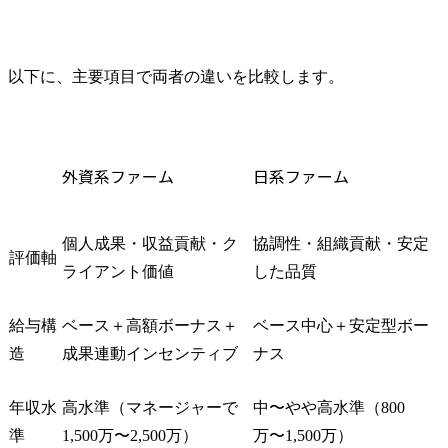
以下に、主要項目で両者の違いを比較します。
外資系ファーム
日系ファーム
個人成果・収益貢献・ク
協調性・組織貢献・安定
評価軸
ライアント価値
した品質
給与構
ベース＋高額ボーナス＋
ベース中心＋安定型ボー
造
成果連動インセンティブ
ナス
年収水
高水準（マネージャーで
中〜やや高水準（800
準
1,500万〜2,500万）
万〜1,500万）