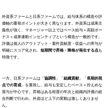
外資系ファームと日系ファームでは、給与体系の構造や評
価軸の重視ポイントが大きく異なります。外資系は成果主
義色が強く、マネージャー以上ではベース給与＋高額ボー
ナス＋成果連動インセンティブという構造が一般的です。
評価は個人のアウトプット・案件貢献度・収益への寄与が
明確にスコア化され、
短期間で昇格・降格が発生する点
も
特徴です。
一方、日系ファームは「
協調性
」「
組織貢献
」「
長期的視
点での育成
」を重視し、給与も安定したベース＋控えめな
賞与が中心です。昇格はある程度の年次と組織内評価の総
合判断で行われ、外資ほど上下の変動は激しくありませ
ん。