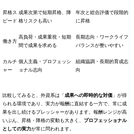
昇格ス
成果次第で短期昇格、降
年次と総合評価で段階的
ピード
格リスクも高い
に昇格
高負荷・成果重視・短期
長期志向・ワークライフ
働き方
間で成果を求める
バランスが整いやすい
カルチ
個人主義・プロフェッシ
組織協調・長期的育成志
ャー
ョナル志向
向
比較してみると、外資系は「
成果への即時的な対価
」が得
られる環境であり、実力が報酬に直結する一方で、常に成
果を出し続けるプレッシャーがあります。報酬レンジが高
いぶん、昇格・降格の変動も大きく、
プロフェッショナル
としての実力
が常に問われます。