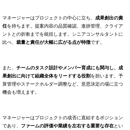
結果（成果）への強いコミットメント
予算と案件獲得のプレッシャー
マネージャーはプロジェクトの中心に立ち、
成果創出の責
「Up or Out」の文化と評価のシビアさ
任
を持ちます。提案内容の品質確認、進捗管理、クライア
コンサルのマネージャーになるためのキャリアパス
ントとの折衝までを統括します。シニアコンサルタントに
マネージャーには何年目になれる？
比べ、
裁量と責任が大幅に広がる点が特徴
です。
現役コンサルタントが昇格するために必要なこと
事業会社や他業界からマネージャー職への転職は可能か？
コンサルのマネージャーのキャリア（ポストコンサル）
また、
チームのタスク設計やメンバー育成にも関与し、成
ファーム内での昇進
果創出に向けて組織全体をリードする役割
を担います。予
他のコンサルティングファームへの転職
算管理やステークホルダー調整など、意思決定の場に立つ
事業会社（経営企画・事業責任者など）
機会も増えます。
スタートアップ・ベンチャー
PEファンド
独立
マネージャーはプロジェクトの成否に直結するポジション
コンサルのマネージャークラスへの転職を成功させるには
であり、
ファームの評価や業績を左右する重要な存在
とい
コンサルのマネージャー職で「使えない」と思われないための注意点