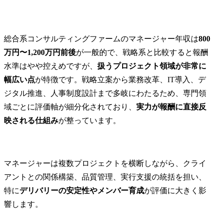
総合系コンサルティングファームのマネージャー年収は
800
万円〜1,200万円前後
が一般的で、戦略系と比較すると報酬
水準はやや控えめですが、
扱うプロジェクト領域が非常に
幅広い点
が特徴です。戦略立案から業務改革、IT導入、デ
ジタル推進、人事制度設計まで多岐にわたるため、専門領
域ごとに評価軸が細分化されており、
実力が報酬に直接反
映される仕組み
が整っています。
マネージャーは複数プロジェクトを横断しながら、クライ
アントとの関係構築、品質管理、実行支援の統括を担い、
特に
デリバリーの安定性やメンバー育成
が評価に大きく影
響します。