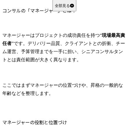
ファーム運営への貢献
全部見る
コンサルの「マネージャー」とは？
コンサルのマネージャーの年収レンジ
平均年収は1,000万円〜2,000万円
【ファーム別】マネージャーの年収比較
マネージャーはプロジェクトの成功責任を持つ“
現場最高責
戦略系コンサルティングファーム
任者
”です。デリバリー品質、クライアントとの折衝、チー
総合系コンサルティングファーム
ム運営、予算管理までを一手に担い、シニアコンサルタン
IT系コンサルティングファーム
トとは責任範囲が大きく異なります。
日系（シンクタンク系・独立系）ファーム
外資系と日系ファームの給与体系・評価制度の違い
コンサルのマネージャーに求められるスキルと厳しさ
ここではまずマネージャーの位置づけや、昇格の一般的な
必須となる4つのコアスキル
年齢などを整理します。
1.高度なプロジェクトマネジメント能力
2.クライアントの経営層を納得させる折衝力・コミュニケーション能力
3.チームを牽引するリーダーシップと育成能力
4.案件を獲得する営業力・提案力
マネージャーの役割と位置づけ
マネージャー職の厳しさ