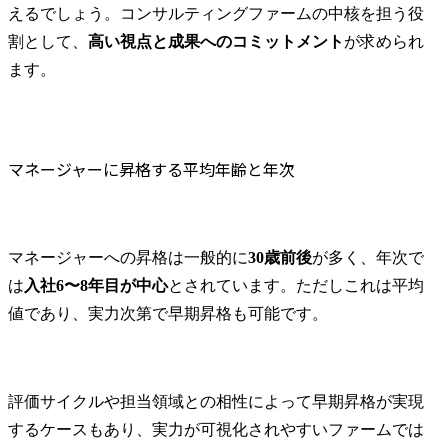
えるでしょう。コンサルティングファームの中核を担う役
自身の市場価値とキャリアプランの明確化
割として、
高い視点と成果へのコミットメント
が求められ
マネージャークラスの転職はコンサル特化エージェントが必須
ます。
まとめ
マネージャーに昇格する平均年齢と年次
マネージャーへの昇格は一般的に
30歳前後
が多く、年次で
は
入社6〜8年目が中心
とされています。ただしこれは平均
値であり、実力次第で早期昇格も可能です。
評価サイクルや担当領域との相性によって早期昇格が実現
するケースもあり、実力が可視化されやすいファームでは