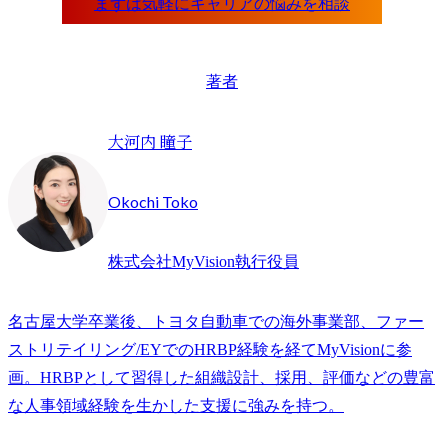
著者
大河内 瞳子
Okochi Toko
株式会社MyVision執行役員
名古屋大学卒業後、トヨタ自動車での海外事業部、ファー
ストリテイリング/EYでのHRBP経験を経てMyVisionに参
画。HRBPとして習得した組織設計、採用、評価などの豊富
な人事領域経験を生かした支援に強みを持つ。