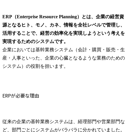
代表的なERP製品
SAP S/4 HANA
ERP（Enterprise Resource Planning）とは、企業の経営資
Microsoft Dynamics 365 for Finance and Operations
源となるヒト、モノ、カネ、情報を全社レベルで管理し、
Oracle Fusion Cloud ERP
活用することで、経営の効率化を実現しようという考えを
Oracle NetSuite
実現するためのシステムです。
OBIC7
企業においては基幹業務システム（会計・購買・販売・生
用友
産・人事といった、企業の心臓となるような業務のための
ERP導入に強みのあるコンサルティングファーム
システム）の役割を担います。
アクセンチュア
アビームコンサルティング
デロイトトーマツコンサルティング
アバナード
ERPが必要な理由
ERPコンサルタントになるには
MyVision編集部の独自見解
まとめ
従来の企業の基幹業務システムは、経理部門や営業部門な
よくある質問
ど、部門ごとにシステムがバラバラに分かれていました。