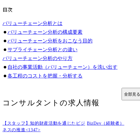
目次
バリューチェーン分析とは
バリューチェーン分析の構成要素
バリューチェーン分析をおこなう目的
サプライチェーン分析との違い
バリューチェーン分析のやり方
自社の事業活動（バリューチェーン）を洗い出す
各工程のコストを把握・分析する
競合と比較して自社の強み・弱みを特定する
VRIO分析で競争優位性を評価する
全部見
コンサルタント
の求人情報
バリューチェーン分析の具体的な事例
IKEA
ユニクロ
【スタッフ】知的財産活動を通じたビジ
BizDev（経験者）
トヨタ自動車
ネスの推進<1347>
バリューチェーン分析に活用できるフレームワーク