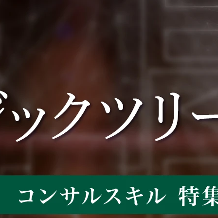
デジタルサービスビジネ
ド。コンサルとしてDX
スユニット(金融システム) 
仮説立案、提案、上流エ
金融BU戦略本部 金融AX
ンジニアリングに携わり
推進センタ

ます。

配属組織について(概要・
※参考:

ミッション)

●How to DX

日立製作所の金融BU戦略
https://www.hitachi.co.jp/
本部は、金融ビジネスユ
oducts/it/lumada/digital_e
ニットの中で、事業企画
ineering/index.html

を進めるチームとなりま
●関連領域におけるDX

す。私たちは、金融機関
https://www.globallogic.c
のお客さまに向けてテク
m/jp/industries/industrial-
ノロジーを活用した戦略
energy/

的な企画/提案を推進して
https://www.globallogic.c
いく役割を担っていま
m/jp/industries/financial-
す。そのため、お客さま
services/

のニーズを把握し、市場
動向を分析しながら開
配属組織名

発・提案を進めていま
AI&ソフトウェアサービ