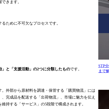
月次定例(案件より隔週定
握できます。
例なども実施)

現状分析やギャップにお
ける施策などのディスカ
ッション

するために不可欠なプロセスです。
↓

実行

<具体的な業務内容>

・ECモール新規出店サポ
ート

・EC運用の初期構築・運
用のディレクション、
ST
動」と「支援活動」の2つに分類したもの
です。
BPO連携

まで
・出店(出品)、非出店メー
カーのコンサルティング

<取り扱いECモール>

す。外部から原材料を調達・保管する「購買物流」には
Amazon、楽天、ヤフーシ
」、完成品を配送する「出荷物流」、市場に魅力を伝え
ョッピング、Qoo10がメイ
ン

を維持する「サービス」の5段階で構成されます。
変更の範囲:会社の定める