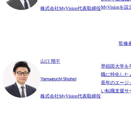
株式会社MyVision代表取締役
監修
山口 翔平
早稲田大学を
職に特化した
Yamaguchi Shohei
長年のエージ
株式会社MyVision代表取締役