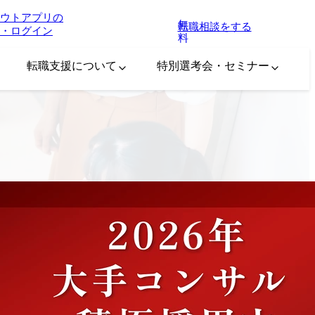
ウトアプリの
無
転職相談をする
・ログイン
料
転職支援について
特別選考会・セミナー