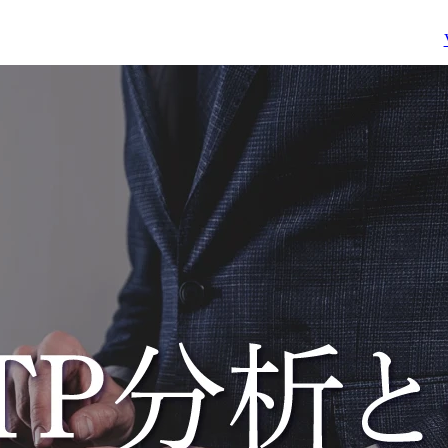
の立案といった現状分析

職務詳細

　・解決施策の検討や将
・生成AI分野における事
来業務フローの設計とい
業開発

った将来構想の策定

顧客ニーズ、社内ニーズ
　・顧客実行タスクの整
等から生成AI関連の事業
理や上流エンジニアリン
開発を実施します。戦略
グへの連携といった実行
策定・実行を様々な利害
計画の策定　etc.

関係者と調整をしながら
推進します。

●パイプライン管理補佐
・生成AI適用推進

(適宜、マネージャータ
社内及びGr会社への生成
クの補佐を担当)　

AI適用を推進します。生
　・顧客/社内関係部署
成AIの利用促進に向けた
の関係構築

戦略作成・実行・状況調
　・関係ステークホルダ
査を実施し、事業戦略目
と連携した提案活動(案
標を達成します。

創出、予算化支援、仕様
案策定、等)

携わる事業・ビジネス・
　・新規プロジェクトの
サービス・製品など

創出　etc.
