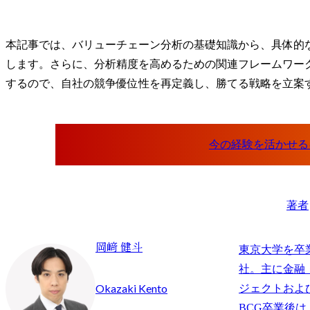
本記事では、バリューチェーン分析の基礎知識から、具体的な
します。さらに、分析精度を高めるための関連フレームワーク
するので、自社の競争優位性を再定義し、勝てる戦略を立案
著者
岡﨑 健斗
東京大学を卒
社。主に金融
Okazaki Kento
ジェクトおよ
BCG卒業後