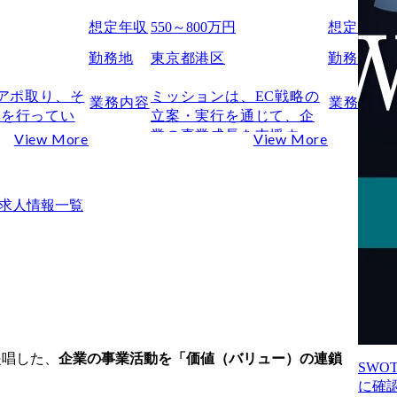
想定年収
550～800万円
想定年収
勤務地
東京都港区
勤務地
がアポ取り、そ
ミッションは、EC戦略の
業務内容
業務内容
どを行ってい
立案・実行を通じて、企
業の事業成長を支援する
View More
View More
て、週1.2件
こと。

がある。

業務内容について

は案件のクロ
Amazon・楽天市場を中心
求人情報一覧
アップセルな
にECにおける販路戦略か
システムを利
ら商品・販売戦略をメイ
囲でのサービ
ンとし、

なっていく。
メーカー企業の利益最大
化に向けて、下記の支援
を推進いただきます。

案件の獲得窓口は多岐に
わたります。

提唱した、
企業の事業活動を「価値（バリュー）の連鎖
SW
広告代理店やECモールか
に確
らのご紹介といったパー