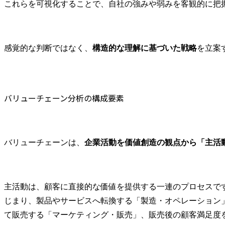
支援、相談対応等)

これらを可視化することで、自社の強みや弱みを客観的に把
主な仕事の概要

・新しいビジネスや社内
ベンチャーの立ち上げ段
感覚的な判断ではなく、
構造的な理解に基づいた戦略
を立案
階から、知的財産担当者
として、ビジネスの拡大
に向けた戦略の策定・実
行・検証を通じて事業成
バリューチェーン分析の構成要素
長を支援します。

各事業部門との密接な連
携により、事業特性に応
じた最適な知財戦略を立
バリューチェーンは、
企業活動を価値創造の観点から「主活
案し、競争優位性の確保
と事業リスクの最小化を
実現します。

・法務・知財業務の高度
主活動は、顧客に直接的な価値を提供する一連のプロセスで
化と効率化を目的とし
じまり、製品やサービスへ転換する「製造・オペレーション
て、相談対応のAI化・DX
化等の各種施策を企画・
て販売する「マーケティング・販売」、販売後の顧客満足度
立案し、当社事業支援・