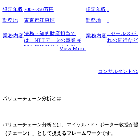
PEST分析
想定年収
700～850万円
想定年収
-
ファイブフォース分析
勤務地
東京都江東区
勤務地
-
3C分析
SWOT分析
法務・知的財産担当で
- セールス
業務内容
業務内容
VRIO分析
は、NTTデータの事業展
れの同行な
開を知的財産面から戦略
く。

View More
コア・コンピタンス分析
的に支援する重要な部門
イメージとし
KPI／KGIツリー
であり、国内外のプロジ
の新規の訪問
まとめ
ェクトや当社事業の成長
それ以外で
コンサルタント
の
を知財戦略の立案・実行
ージングや
を通じて推進します。

どを狙い、
これまでの業務経験を活
活用や広範
かし、新たな領域に挑戦
ス提供を行
バリューチェーン分析とは
したい方や専門領域を拡
大したい方のご応募をお
待ちしています。

バリューチェーン分析とは、マイケル・E・ポーター教授が
部署の主な業務

（チェーン）」として捉えるフレームワーク
です。
・ビジネス推進に向けた