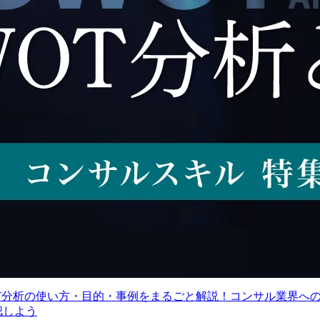
830～1,080万円
想定年収
830～1,080万円
東京都千代田区
勤務地
東京都千代田区
職務概要

 職務概要

業務内容
特定テーマにおける顧客
官公庁/自治体の顧客に
協創による事業開発の責
するコンサルティング活
View More
View Mo
任を負い、活動を担うチ
動及びプロジェクトリー
ームを推進する。AI(生成
ド

AI)分野における事業戦略
の策定・実行、社内外ス
職務詳細

テークホルダとの関係構
官公庁/自治体の顧客のD
築を支援するとともに、
推進のパートナーとし
顧客課題の抽出、事業計
て、DXコンサルティン
画の立案、プロジェクト
に関するデリバリー活動
の実行・管理・人財マネ
を担います。

ジメントなどを上位者と
連携しながら、主体的に
●デリバリー活動

OT分析の使い方・目的・事例をまるごと解説！コンサル業界へ
実行することにより組織
　・各種調査や現行業務
認しよう
目標を達成する。

フローの作成、課題仮説