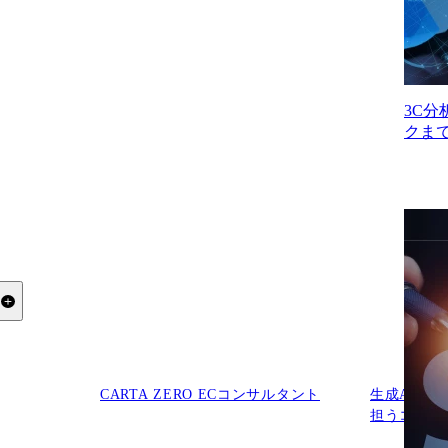
3C
クま
る
CARTA ZERO ECコンサルタント
生成AIな
担うコンサ