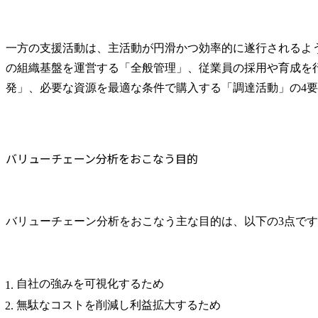
貢献に向けた実施を推進
します。

業務プロセスの標準化、
一方の支援活動は、主活動が円滑かつ効率的に遂行されるよ
自動化及び最適化によ
の組織基盤を運営する「全般管理」、従業員の採用や育成を
り、より戦略的な知財業
発」、必要な資源を最適な条件で購入する「調達活動」の4
務への注力を可能とする
環境整備を行います。

・国内外における特許及
び商標の調査・出願・活
用に関する業務を担当
バリューチェーン分析をおこなう目的
し、知的財産権の適切な
取得と管理を実施しま
す。

技術動向の把握と競合分
バリューチェーン分析をおこなう主な目的は、以下の3点で
析を通じて、効果的な知
財ポートフォリオの構築
と維持を図ります。

・知的財産権の活用促進
自社の強みを可視化するため
と権利侵害予防におい
無駄なコストを削減し利益拡大するため
て、各種プロジェクトへ