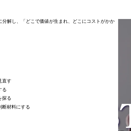
トナー経由のほか、社内
営業からの与件相談、さ
らには自社開催のセミナ
に分解し、「どこで価値が生まれ、どこにコストがかか
ーやホワイトペーパーを
経由したリード獲得な
ど、社内外の多様なチャ
ネルから案件が創出され
ています。

【業務の流れ】

▼新規のご提案の場合

新規の商談で課題感など
見直す
のヒアリング

↓

する
ご提案

を探る
↓

実施

判断材料にする
▼既存顧客の場合

年間の戦略設計

↓
