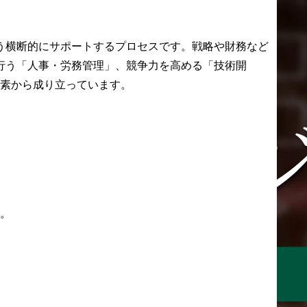
業務(出向先会社での業務
を含む)

支援実績

う横断的にサポートするプロセスです。戦略や財務など
大手日用品メーカー

行う「人事・労務管理」、競争力を高める「技術開
【案件背景】

要素から成り立っています。
大手ヘアケアブランドの
ブランド事業部による
D2C戦略から体制整備、
出店のサポート。

更にブランドマーケティ
ングとECの連動の実現し
たいというご要望。

【提案・実施施策】

EC戦略の策定から社内へ
す。
の理解促進からスター
ト。

各ブランド事業部との連
携を行いつつ、出店構築
から運用をスタート。

マーケティングとECの連