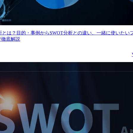
分析とは？目的・事例からSWOT分析との違い、一緒に使いたい
で徹底解説
どのAI知識を活用し事業開発を
公共事業の変革をリードするDXコン
ルタント(主任級)
ルタント(主任クラス)