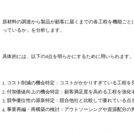
知的財産戦略の策定・推
進(新しいビジネス(社内ベ
ンチャーを含む)の立ち上
原材料の調達から製品が顧客に届くまでの各工程を機能ごと
げ段階からの戦略策定支
っているか」を分析します。
援、ビジネス拡大に向け
た戦略の策定・実行・検
証等)

・知的財産活動の強化・
具体的には、以下の4点を明らかにするために用いられます。
最適化(相談対応のAI化・
DX化等、法務・知財にお
ける当社事業支援・貢献
のための各種施策の企
コスト削減の機会特定：コストがかかりすぎている工程を
画・立案・実施等)

・国内外の知財業務対応
付加価値向上の機会特定：顧客満足度を高める工程を強化
(特許及び商標の調査・出
競争優位性の源泉特定：競合他社と比較して優れている点
願・活用に関する業務等)

・知財紛争対応・管理(知
事業再編・再構築の検討：アウトソーシングや資源配分の
的財産権の活用、権利侵
害の予防やトラブル等に
関する各種プロジェクト