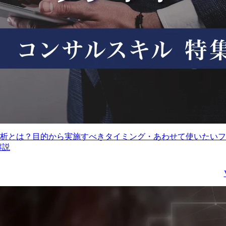
金融システム開発の効率
化、顧客業務のプロセス
●マネジメント業務補佐
改善、新規金融ビジネス
(適宜、マネージャータ
の創出に向けて、生成AI
クの補佐を担当)

を活用した事業開発を推
　・チームメンバーの管
進することに携わりま
理及び育成

す。

　・プロジェクト及びパ
市場動向、最新技術動
ートナー会社のマネジメ
向、ステークホルダのニ
ント

ーズ等の調査や、担当分
　・プロジェクトで活用
野における事業戦略の策
した各種手法やフレーム
定・実行、社内外ステー
ワーク、プロセスのナレ
クホルダとの関係構築を
ッジ化　etc.

P分析とは？目的から実施すべきタイミング・あわせて使いたい
支援するとともに、顧客
解説
課題の抽出、事業計画の
携わる事業・ビジネス・
立案、プロジェクトの実
サービス・製品など

行・管理・人財マネジメ
日立のDX事業拡大のた
ントなどを主体的に実行
め、企業価値向上を求め
します。

る顧客群をターゲットと
した、案件獲得と後続フ
配属組織名

ェーズ案件の創生をリー