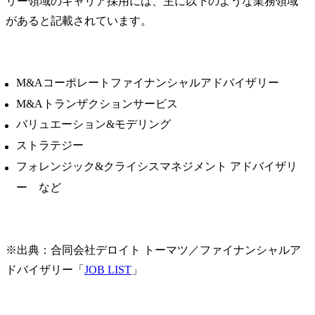
リー領域のキャリア採用には、主に以下のような業務領域
ョン戦略・
があると記載されています。
略や業界特
SCM機能横
提言すると
実現に向けたDig
M&Aコーポレートファイナンシャルアドバイザリー
Transforma
M&Aトランザクションサービス
る。また、次
Dataプラッ
バリュエーション&モデリング
用いた変革
ストラテジー
企画・開発・
フォレンジック&クライシスマネジメント アドバイザリ
【Supply Cha
ー など
画・物流)】

製造・流通
するグロー
チェーン強
※出典：合同会社デロイト トーマツ／ファイナンシャルア
争力強化と
ドバイザリー「
JOB LIST
」
内横断の社
支援。SC計
る組織・マ