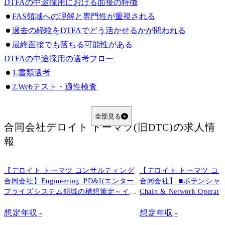
DTFAの中途採用における面接の特徴
FAS領域への理解と専門性が重視される
過去の経験をDTFAでどう活かせるかが問われる
最終面接でも落ちる可能性がある
DTFAの中途採用の選考フロー
1.書類選考
2.Webテスト・適性検査
3.一次面接・二次面接
4.最終面接
全部見る
合同会社デロイト トーマツ(旧DTC)
の求人情
DTFAの面接で聞かれる質問例
報
転職理由と志望動機に関する質問
これまでの業務経験に関する質問
【デロイト トーマツ コンサルティング
FAS・M&A領域への理解に関する質問
【デロイト トーマツ コ
合同会社】Engineering_PD&I(エンター
合同会社】 ■ポテンシャル採用
入社後のキャリアビジョンに関する質問
プライズシステム領域の構想策定～イン
Chain & Network Oper
逆質問
プリ支援)
ェーン領域)
想定年収
-
想定年収
-
DTFAの最終面接で見られるポイント