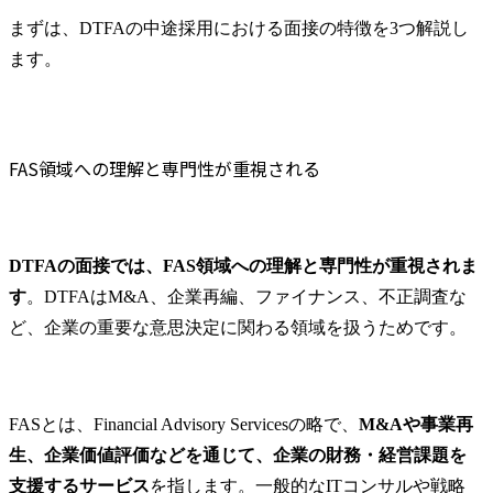
単なるシステム導入・構
ジェクト計
DTFAの面接はオンラインで実施されますか？
築にとどまらず、社会や
進体制を構築
まずは、DTFAの中途採用における面接の特徴を3つ解説し
DTFAの面接には英語力が必要ですか？
クライアント企業の変革
切なコント
ます。
DTFAの面接ではケース面接がありますか？
実行に向けて、AIやクラ
し、また運
DTFAの面接結果はいつごろわかりますか？
ウドなどの先端技術を活
おいては効
用し、プロフェッショナ
て継続的な
まとめ
ルファームの一員とし
ていきます。
FAS領域への理解と専門性が重視される
て、大規模かつ複雑な変
革を成功に導くととも
●主なタスク

に、社会へのインパクト
・現状調査・
創出と自身の成長・自己
・業界ベス
DTFAの面接では、FAS領域への理解と専門性が重視されま
実現を高い次元で両立で
ス・ベンチマ
きる環境です。

・あるべき
す
。DTFAはM&A、企業再編、ファイナンス、不正調査な
(実現手段選
ど、企業の重要な意思決定に関わる領域を扱うためです。
※代表的なPJ事例※

定・提言

・大手グローバル製造業
・改革ロー
の先進サービス提供プラ
行計画策定

ットフォーム構想策定/導
・プロジェ
FASとは、Financial Advisory Servicesの略で、
M&Aや事業再
入

ジメント支援
生、企業価値評価などを通じて、企業の財務・経営課題を
・大手グローバル製造業
グコミッテ
支援するサービス
を指します。一般的なITコンサルや戦略
の業務高度化を支えるAI
告、他)
