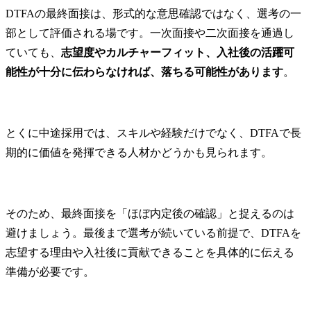
けるデジタ
DTFAの最終面接は、形式的な意思確認ではなく、選考の一
ォーメーショ
部として評価される場です。一次面接や二次面接を通過し
【Engineering
ていても、
志望度やカルチャーフィット、入社後の活躍可
Group(設計
能性が十分に伝わらなければ、落ちる可能性があります
。
ものづくり
商品戦略・
域における
ペレーショ
とくに中途採用では、スキルや経験だけでなく、DTFAで長
テム導入の
期的に価値を発揮できる人材かどうかも見られます。
理・ポート
理、原価企
MBSE/ALM
CAD/CAE/
そのため、最終面接を「ほぼ内定後の確認」と捉えるのは
産戦略、デ
製造改革、
避けましょう。最後まで選考が続いている前提で、DTFAを
ッド等を支
志望する理由や入社後に貢献できることを具体的に伝える
準備が必要です。