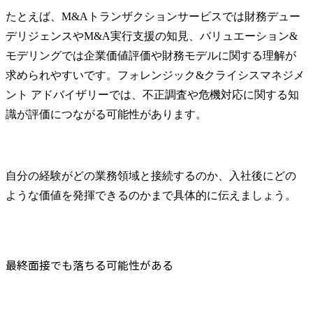
オペレーシ
たとえば、M&Aトランザクションサービスでは財務デュー
プライチェ
デリジェンスやM&A実行支援の知見、バリュエーション&
ネジメント改
トワーク再
モデリングでは企業価値評価や財務モデルに関する理解が
レーションD
求められやすいです。フォレンジック&クライシスマネジメ
設計、政府
ント アドバイザリーでは、不正調査や危機対応に関する知
援、在庫・
識が評価につながる可能性があります。
物流倉庫設
AI時代の次
ーション変革
自分の経験がどの業務領域と接続するのか、入社後にどの
【Sourcing & 
Group(調達)】
ような価値を発揮できるのかまで具体的に伝えましょう。
あらゆる業態
通、金融、
共など)にお
ト削減、リ
最終面接でも落ちる可能性がある
ント、サス
達、調達オ
改革、およ