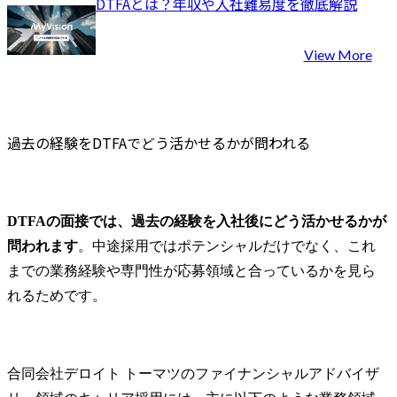
DTFAとは？年収や入社難易度を徹底解説
クノロジー
する他ユニ
プ会社・外
View More
連携しなが
下流までの
提供してい
弊社はサプ
過去の経験をDTFAでどう活かせるかが問われる
全領域をカ
り、専門チ
い洞察・知
育するとと
DTFAの面接では、過去の経験を入社後にどう活かせるかが
域に閉じな
リアパスが
問われます
。中途採用ではポテンシャルだけでなく、これ
があります
までの業務経験や専門性が応募領域と合っているかを見ら
スラインは4つ
れるためです。
あります

【Strategy & I
Group(戦略・
合同会社デロイト トーマツのファイナンシャルアドバイザ
業界知見を
ネジメント