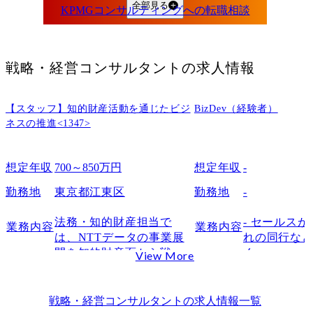
KPMGコンサルティングの転職難易度
全部見る
中途採用におけるおおよその倍率
転職が難しいといわれる理由
未経験から転職できる人の特徴
戦略・経営コンサルタント
の求人情報
KPMGコンサルティングのケース面接の特徴
KPMGのケース面接で出題されやすいテーマ
【スタッフ】知的財産活動を通じたビジ
BizDev（経験者）
戦略ファーム型ケースとの違い
ネスの推進<1347>
KPMGコンサルティングのケース面接で実際に聞かれる質問例
DX・業務改善系のケース質問例
想定年収
700～850万円
想定年収
-
リスク・ガバナンス系のケース質問例
勤務地
東京都江東区
勤務地
-
業界知識を問うケース質問例
KPMGコンサルティングの面接で評価される人物像
法務・知的財産担当で
- セールス
業務内容
業務内容
は、NTTデータの事業展
れの同行な
論理性だけでなく現場理解がある人
開を知的財産面から戦略
く。

View More
チームで成果を出せる人
的に支援する重要な部門
イメージとし
コミュニケーション能力が高い人
であり、国内外のプロジ
の新規の訪問
KPMGコンサルティングの面接対策方法
ェクトや当社事業の成長
それ以外で
戦略・経営コンサルタント
の求人情報一覧