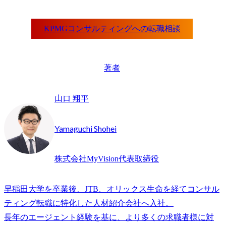
著者
山口 翔平
Yamaguchi Shohei
株式会社MyVision代表取締役
早稲田大学を卒業後、JTB、オリックス生命を経てコンサル
ティング転職に特化した人材紹介会社へ入社。

長年のエージェント経験を基に、より多くの求職者様に対