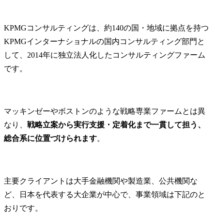
のための各種施策の企
画・立案・実施等)

KPMGコンサルティングは、約140の国・地域に拠点を持つ
・国内外の知財業務対応
(特許及び商標の調査・出
KPMGインターナショナルの国内コンサルティング部門と
願・活用に関する業務等)

して、2014年に独立法人化したコンサルティングファーム
・知財紛争対応・管理(知
です。
的財産権の活用、権利侵
害の予防やトラブル等に
関する各種プロジェクト
支援、相談対応等)

マッキンゼーやボストンのような戦略専業ファームとは異
なり、
戦略立案から実行支援・定着化まで一貫して担う、
主な仕事の概要

・新しいビジネスや社内
総合系に位置づけられます
。
ベンチャーの立ち上げ段
階から、知的財産担当者
として、ビジネスの拡大
に向けた戦略の策定・実
主要クライアントは大手金融機関や製造業、公共機関な
行・検証を通じて事業成
ど、日本を代表する大企業が中心で、事業領域は下記のと
長を支援します。

おりです。
各事業部門との密接な連