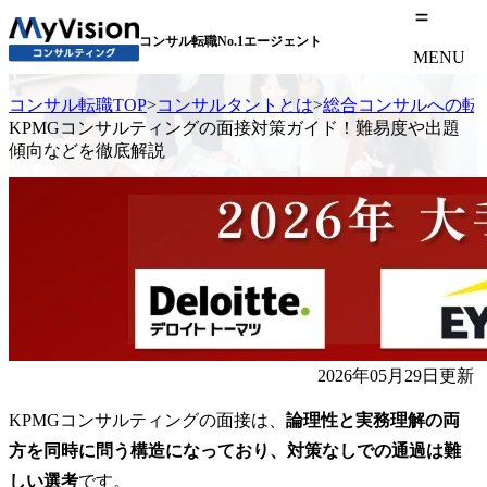
コンサル転職No.1エージェント
MENU
コンサル転職TOP
>
コンサルタントとは
>
総合コンサルへの転
KPMGコンサルティングの面接対策ガイド！難易度や出題
傾向などを徹底解説
2026年05月29日更新
KPMGコンサルティングの面接は、
論理性と実務理解の両
方を同時に問う構造になっており、対策なしでの通過は難
しい選考
です。