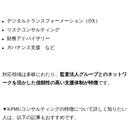
携により、事業特性に応
じた最適な知財戦略を立
案し、競争優位性の確保
デジタルトランスフォーメーション（DX）
と事業リスクの最小化を
実現します。

リスクコンサルティング
・法務・知財業務の高度
財務アドバイザリー
化と効率化を目的とし
ガバナンス支援 など
て、相談対応のAI化・DX
化等の各種施策を企画・
立案し、当社事業支援・
貢献に向けた実施を推進
対応領域は多岐にわたり、
監査法人グループとのネットワ
します。

業務プロセスの標準化、
ークを活かした信頼性の高い支援体制が特徴
です。
自動化及び最適化によ
り、より戦略的な知財業
務への注力を可能とする
環境整備を行います。

▼KPMGコンサルティングの特徴について詳しく知りたい
・国内外における特許及
人は、以下の記事もおすすめです。
び商標の調査・出願・活
用に関する業務を担当
し、知的財産権の適切な