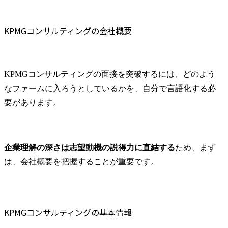
を知財戦略の立案・実行
ージングや
ケース問題を実行レベルまで落とし込む
を通じて推進します。

どを狙い、
DX・業務改善の基礎知識を整理する
これまでの業務経験を活
活用や広範
KPMGコンサルティングの会社概要
模擬面接でフィードバックを受ける
かし、新たな領域に挑戦
ス提供を行
転職エージェントを活用する
したい方や専門領域を拡
大したい方のご応募をお
KPMGコンサルティングへの転職でMyVisionを活用する魅力
待ちしています。

まとめ
KPMGコンサルティングの面接を突破するには、どのよう
KPMGコンサルティングの面接に関するよくある質問
なファームに入ろうとしているかを、自分で言語化する必
部署の主な業務

・ビジネス推進に向けた
逆質問も評価対象になる？
要があります。
知的財産戦略の策定・推
面接はオンラインで実施される？
進(新しいビジネス(社内ベ
ンチャーを含む)の立ち上
げ段階からの戦略策定支
企業理解の深さは志望動機の説得力に直結する
ため、まず
援、ビジネス拡大に向け
は、会社概要を把握することが重要です。
た戦略の策定・実行・検
証等)

・知的財産活動の強化・
最適化(相談対応のAI化・
KPMGコンサルティングの基本情報
DX化等、法務・知財にお
ける当社事業支援・貢献