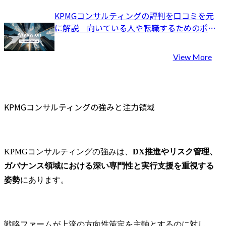
取得と管理を実施しま
KPMGコンサルティングの評判を口コミを元
す。

に解説　向いている人や転職するためのポイ
技術動向の把握と競合分
ントもあわせて紹介
析を通じて、効果的な知
財ポートフォリオの構築
View More
と維持を図ります。

・知的財産権の活用促進
と権利侵害予防におい
て、各種プロジェクトへ
KPMGコンサルティングの強みと注力領域
の支援と相談対応を実施
し、知財トラブルの未然
防止と適切な対応を行い
ます。

KPMGコンサルティングの強みは、
DX推進やリスク管理、
社内外の専門家との連携
ガバナンス領域における深い専門性と実行支援を重視する
により、リスク最小化と
事業継続性の確保を最優
姿勢
にあります。
先とした対応を実施しま
す。
戦略ファームが上流の方向性策定を主軸とするのに対し、