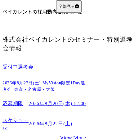
ケース面接や論理的思考力の対策をおこなう
全部見る
ベイカレントの採用動向と求人情報
コンサル転職に強いエージェントを活用する
ベイカレントへの転職に向いている人
業務改善やプロジェクト推進の経験がある人
株式会社ベイカレント
のセミナー・特別選考
IT・DX領域の知見を活かしたい人
会情報
変化のある環境でも主体的に動ける人
ベイカレントへの転職で後悔しやすい人の特徴
コンサル業務への理解が浅い人
受付中
選考会
受け身の姿勢で働きたい人
2026年8月22日(土) MyVision限定1Day選
専門領域を固定して働きたい人
考会_東京・名古屋・大阪
ベイカレントの年収
平均年収は「1300万前後」が目安
応募期限
2026年8月20日(木) 12:00
役職・年次別の年収イメージ
ベイカレントの選考プロセス
スケジュー
2026年8月22日(土)
ル
ベイカレント転職のご相談はMyVisionへ
ベイカレントの転職に関するFAQ
View More