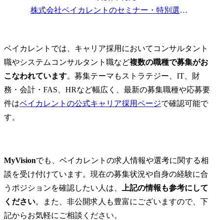
ベイカレントの中途採用倍率はどのくらいですか？
株式会社ベイカレント
のセミナー・特別選考会情報一覧
ベイカレントからの転職先にはどのような企業がありますか？
ベイカレントは転勤がありますか？
ベイカレントでは、キャリア採用においてコンサルタント
まとめ
職やシステムコンサルタント職など
複数の職種で募集がお
こなわれています
。募集テーマもストラテジー、IT、財
務・会計・FAS、HRなど幅広く、最新の募集職種や応募要
件は
ベイカレントの公式キャリア採用ページ
で確認可能で
す。
MyVision
でも、ベイカレントの求人情報や選考に関する相
談を受け付けています。現在の募集状況や自身の経験に合
うポジションを確認したい人は、
上記の情報も参考にして
ください
。また、非公開求人も豊富にございますので、下
記からお気軽にご相談ください。