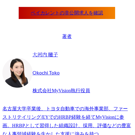
著者
大河内 瞳子
Okochi Toko
株式会社MyVision執行役員
名古屋大学卒業後、トヨタ自動車での海外事業部、ファー
ストリテイリング/EYでのHRBP経験を経てMyVisionに参
画。HRBPとして習得した組織設計、採用、評価などの豊富
な人事領域経験を生かした支援に強みを持つ。