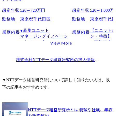
想定年収
520～720万円
想定年収
520～1,000万
勤務地
東京都千代田区
勤務地
東京都千代
●募集ユニット

【ユニット
業務内容
業務内容
マネージングイノベーシ
ン・特徴】

ョンユニット

・官民両方
View More
みを幅広く提
●ポジション概要

・社会課題
本ポジションは、未経験
ハイテク系
株式会社NTTデータ経営研究所
の求人情報一覧
からコンサルタントとし
担い手

てのキャリアをスタート
・テーマ/イ
し、将来的にユニットの
に囚われない
▼NTTデータ経営研究所について詳しく知りたい人は、以
中核を担っていただくポ
・主なコン
下の記事もおすすめです。
テンシャル採用ポジショ
領域は以下の
ンです。

　　　　-事
戦略策定～変
●職階

　　　　-社
NTTデータ経営研究所とは 特徴や社風、年収
コンサルタント

をテーマに
を徹底解説
政策や官公