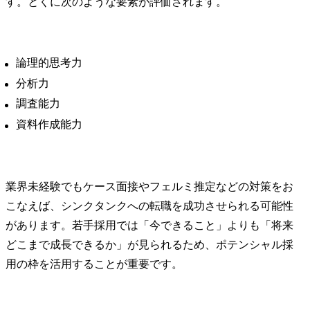
す。とくに次のような要素が評価されます。
・各種会議の議事録等の
作成

・一部関係省庁とのやり
取り(確認事項等)

論理的思考力
・会員会社へのヒアリン
グや、政府(エネ庁など)と
分析力
の折衝同行・参加等

調査能力
資料作成能力
※会員企業とのやり取り
の中で、主体的に業界と
しての方向性を模索し、
国に対して一緒に提言し
業界未経験でもケース面接やフェルミ推定などの対策をお
ていくことで、我が国の
石油、エネルギーの安定
こなえば、シンクタンクへの転職を成功させられる可能性
供給に貢献していただく
があります。若手採用では「今できること」よりも「将来
ことを期待しています。

どこまで成長できるか」が見られるため、ポテンシャル採
※入局後3年程度以降は、
ご本人の適性やキャリア
用の枠を活用することが重要です。
パス形成に必要な業務経
験などを踏まえ、他部門
に異動することもありま