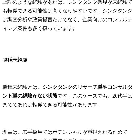
上記のような経験があれば、シンクタンク業界が未経験で
の課長～部長クラスの専
も転職できる可能性は高くなりやすいです。シンクタンク
門家が出席し、業界内の
それぞれの所掌領域に係
は調査分析や政策提言だけでなく、企業向けのコンサルテ
るテーマに関して課題提
ィング案件も多く扱っています。
起や改善策について意見
交換し、業界全体の方針
などを決定する場です。

職種未経験
【具体的には】

ご入社後は、上長のもと
で以下のような業務をお
任せします。

・委員会や政府等への説
職種未経験とは、
シンクタンクのリサーチ職やコンサルタ
明に必要な情報やデータ
ント職の経験がない状態
です。このケースでも、20代半ば
の収集、分析および資料
までであれば転職できる可能性があります。
作成

・日々の原油価格変動に
対する要因分析、週次・
月次ペースでの各社の統
理由は、若手採用ではポテンシャルが重視されるためで
計データ集計
