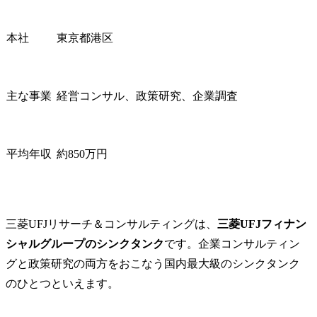
企画・運営支援

グを提供す
・【旅行・観光】観光サ
ションと考
本社
東京都港区
ービスアプリのビジネス
す。

モデル企画・実証支援

・業界を問わ
・【ヘルスケア】ヘルス
なくDeepT
ケア領域における新規サ
先端テクノ
主な事業
経営コンサル、政策研究、企業調査
ービス企画・事業検討

して、技術
・【情報・通信】次世代
で入り込み
データ連携プラットフォ
究企画担当
ームの事業モデル検討

で技術に関
平均年収
約850万円
・【商社・卸売】貿易関
ッションを
連プラットフォームサー
アントニー
ビスの立ち上げ・拡大支
ト動向、政
援

り巻く環境
三菱UFJリサーチ＆コンサルティングは、
三菱UFJフィナン
略策定を行い
[IT]

シャルグループのシンクタンク
です。企業コンサルティン
●ITグランドデザイン(企
【主なクライ
グと政策研究の両方をおこなう国内最大級のシンクタンク
画・構想)

ダストリー】
のひとつといえます。
・【金融】新規デジタル
製造業、情
サービスの企画・構想支
び官公庁
