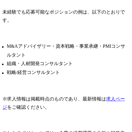
援

・【不動産】会社統合に
【PJ例】

未経験でも応募可能なポジションの例は、以下のとおりで
伴う基幹システム統合の
・遺伝子工
す。
企画・構想支援

戦略策定

・【金融】基幹システム
・新素材半
刷新に向けた業務・シス
向予測

テム構想支援

・ヘルスケ
M&Aアドバイザリー・資本戦略・事業承継・PMIコンサ
●プロジェクトマネジメン
おける先端
ト/推進支援

活用方針検討
ルタント
・【公共】基幹システム
・行動変容
組織・人材開発コンサルタント
再構築プロジェクトの推
した教育コン
戦略/経営コンサルタント
進支援

・量子コン
・【公共】大規模行政サ
グの将来予測
ービスシステム構築プロ
ジェクトの推進支援

【今後拡大
※求人情報は掲載時点のものであり、最新情報は
・【サービス】全社ビジ
る領域】

求人ペー
ネスプロセス改革プロジ
・宇宙利用/海
ジ
をご確認ください。
ェクトの推進支援

・航空・防衛
・【情報・通信】金融関
・フォトニ
連事業拡大に伴う業務・
ジー

システム検討支援
