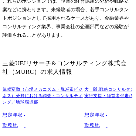
これらのポジションでは、企業の経営課題の分析や戦略立
●担当業務

案などに携わります。未経験者の場合、若手コンサルタン
●キャリアパス

ユニットと
トポジションとして採用されるケースがあり、金融業界や
コンサルタント

タルをキー
▼

た、社会課
コンサルティング業界、事業会社の企画部門などの経験が
シニアコンサルタント

課題解決に向
評価されることがあります。
▼

方の戦略立
マネージャー

定、企画推
▼

ンサルティ
シニアマネージャー

心となります
三菱UFJリサーチ&コンサルティング株式会
▼

　　・経営
社（MURC）
の求人情報
ディレクター

略、技術戦
▼

向けた調査検
マネージングディレクタ
　　・業務
気候変動（市場メカニズム・脱炭素ビジ
大　阪:戦略コンサルタン
ー

ル戦略立案
ネス）分野における調査・コンサルティ
実行支援・経営者伴走/MS1
画、

ング／地球環境部
コンサルタント、シニア
　　　BPR
コンサルタントは主にコ
ネス コンサ
想定年収
-
想定年収
-
ンサルティングのデリバ
のリード、デ
勤務地
-
勤務地
-
リを担当。

DeepTec