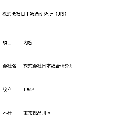
を展開してい
また、戦略
株式会社日本総合研究所（JRI）
らず、戦略実
プリメンテー
うことも多
渡ってお客
革に伴走す
項目
内容
ます

<主なクライア
中堅企業を
会社名
株式会社日本総合研究所
～中小企業
業界のお客
に、同時並行
イン)で多様
設立
1969年
ルティング
ます

本社
東京都品川区
【業務概要】
(1) 経営戦
期ビジョン