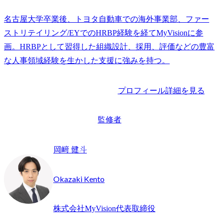
名古屋大学卒業後、トヨタ自動車での海外事業部、ファー
ストリテイリング/EYでのHRBP経験を経てMyVisionに参
画。HRBPとして習得した組織設計、採用、評価などの豊富
な人事領域経験を生かした支援に強みを持つ。
プロフィール詳細を見る
監修者
岡﨑 健斗
Okazaki Kento
株式会社MyVision代表取締役