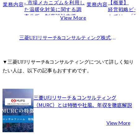
- 市場メカニズムを利用し
【概要】

マネージャー以上はセー
中でもマー
業務内容
業務内容
た温暖化対策に関する調
経営戦略ビ
ルス活動および社内のマ
チや、技術
査分析・制度設計支援

トでは、「
ネジメント・事業戦略立
View More
じめとする
- パリ協定に沿った国内政
実行支援」
案にミッションの比重が
サーチも多
策の検討・立案支援

たソリュー
移ってきます。
す。

- 気候変動に関する国際交
を軸にコン
ただ、ベー
三菱UFJリサーチ&コンサルティング株式会社（MURC）
渉分析支援

を行っていま
サルティン
- 脱炭素ビジネスに関する
大企業向け
ることも重
コンサルティング　/等

ングに比べ
幅広いコン
▼三菱UFJリサーチ&コンサルティングについて詳しく知り
直接やりと
案件も合わ
たい人は、以下の記事もおすすめです。
【求めるポジション】

の経営全般
いただきます
- 副主任研究員(プロジェ
与」するこ
クト実施における主担当)

め、クライ
●職階

- 研究員(プロジェクトの
や変革に、
コンサルタン
三菱UFJリサーチ＆コンサルティング
担当パートにおける主担
ってダイレ
シニアコン
（MURC）とは特徴や社風、年収を徹底解説
当)
ることができ
このために
経営全般に
View More
持つ「T字型
指向し、様