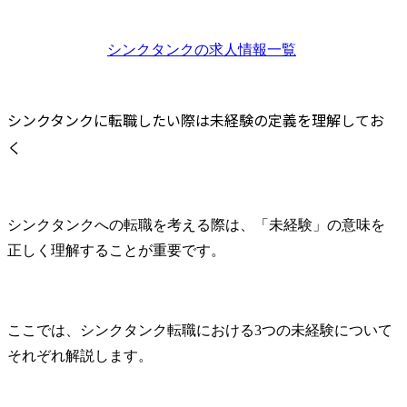
そもそもシンクタンクとは？
ーマに委員会の企画・運
SDV研究開
営やテーマに関連した情
体のリソー
シンクタンクの仕事内容
報収集・発信。当部の業
するための,
シンクタンク
の求人情報一覧
シンクタンク業界のファームの特徴
務は、石油各社の重要な
ール・プロセ
シンクタンクのプロジェクト事例
経営課題に関するものが
事業管理部
農業分野の脱炭素化プロジェクト（NTTデータ経営研究所）
多く、緻密かつ慎重に業
全社方針に
シンクタンクに転職したい際は未経験の定義を理解してお
務を遂行する必要があり
ついて調整

産学連携による未来社会コンソーシアム（三菱UFJリサーチ＆コンサルティング）
く
ますが、その分やりが
2輪・4輪・
未来社会構想プロジェクト（三菱総合研究所）
い、使命感や達成感、さ
数の事業領
シンクタンクとコンサルの違い
らには社会全体への貢献
における費
をより強く感じられま
業務の管理
未経験でシンクタンクへ転職する際に必要な資格
シンクタンクへの転職を考える際は、「未経験」の意味を
す。

業への投資妥
シンクタンクに向いている人の特徴
・トータル
正しく理解することが重要です。
シンクタンクの平均年収
●石油・エネルギー政策等
メント:

シンクタンクに転職したあとのキャリアパス
の石油業界関連政策に関
開発工数だ
する情報収集活動

発用ライセ
未経験でシンクタンク転職する際の選考フロー
会員各社へのヒアリン
費、設備費 
ここでは、シンクタンク転職における3つの未経験について
未経験者が見られている面接時のポイント
グ、外部有識者会議の傍
ウェア開発
それぞれ解説します。
未経験でも評価されやすい転職理由
聴や、外部調査機関を使
らゆる投資の
まとめ
用した諸外国も含めた石
・投資対効果(
油業界の動向調査

化と提言:
