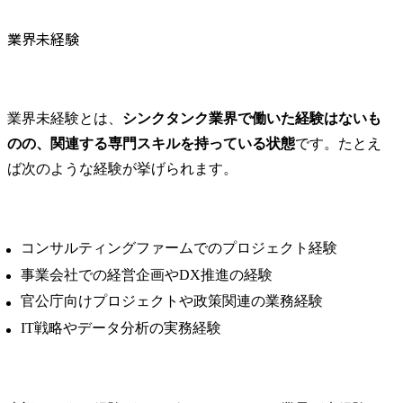
よくある質問
●石油関連の税制や補助金
IT投資やツ
Q.未経験からシンクタンクに転職できる可能性はありますか？
業界未経験
に関する省庁への提言

る開発効率
Q.未経験者はどのような対策をすればよいですか？
燃料の安定供給とカーボ
出し、経営
ンニュートラル燃料の開
当性を説明・
発・実装に向けた活動の
・戦略的な
業界未経験とは、
シンクタンク業界で働いた経験はないも
両立を推進するための、
画の策定:

会員各社の意見を取りま
グローバル
のの、関連する専門スキルを持っている状態
です。たとえ
とめ、省庁への現状の説
人員増加に
ば次のような経験が挙げられます。
明や必要な要請(補助金・
と、それに
税制改正等)。

プットのバラ
●統計データを活用した課
・管理枠組
題認知・情報提供

着:

コンサルティングファームでのプロジェクト経験
会員各社の生産・販売・
従来の枠組
事業会社での経営企画やDX推進の経験
在庫等から作成した統計
い、SDV特
データを用いた業界の現
発サイクル
官公庁向けプロジェクトや政策関連の業務経験
状把握や課題認知、情報
ソース管理
IT戦略やデータ分析の実務経験
提供、HP上での情報公
ー」の策定
開・発信。

※委員会とは…会員各社