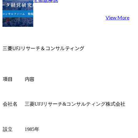
●担当業務

化

ビジネス(事業創出・事業
　　　　-U
View More
開発・事業化推進)～IT(IT
ルマーケテ
グランドデザイン・プロ
略策定

ジェクトマネジメント/推
・これらの
進支援)の領域から、本人
アサインメン
三菱UFJリサーチ＆コンサルティング
の希望や適性を考慮の上
・若手でも
で、最初は当該領域のマ
情報発信

ネージャーと共に、チー
・各種委員
ムで案件に参画いただ
員教授など
き、プロジェクトを推進
能

項目
内容
いただきます。

【DeepTe
●過去プロジェクト例

ション・特徴
[ビジネス]

・先端技術
会社名
三菱UFJリサーチ&コンサルティング株式会社
・【公共】社会課題を踏
ベーション
まえた将来の社会・サー
た企業・官
ビスの企画検討

略策定、具
・【運輸・物流】新規ビ
用に至るま
設立
1985年
ジネス創出プログラムの
トータルコ