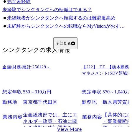
完全未経験
未経験でシンクタンクへの転職はできる？
未経験者がシンクタンクへ転職するのは難易度高め
未経験からシンクタンクへの転職ならMyVisionがおすすめ
【未経験求人あり】主要シンクタンク一覧
株式会社NTTデータ経営研究所
全部見る
シンクタンク
の求人情報
三菱UFJリサーチ＆コンサルティング
株式会社日本総合研究所（JRI）
企画/財務/統計:250129～
株式会社野村総合研究所（NRI）
【222】_TE_【栃木勤
マネジメント(SDV領域)
株式会社電通総研
未経験からシンクタンクへの転職成功事例
想定年収
550～910万円
想定年収
570～1,040万
シンクタンクへの転職で未経験者に求められる選考基準
論理的思考力
勤務地
東京都千代田区
勤務地
栃木県芳賀
専門領域の知見
企画総務部では、主にエ
【具体的には
業務内容
業務内容
ドキュメンテーション能力
ネルギー政策・石油に関
・事業横断
シンクタンクへの明確な転職理由
わる税制や統計調査をテ
資・リソース
View More